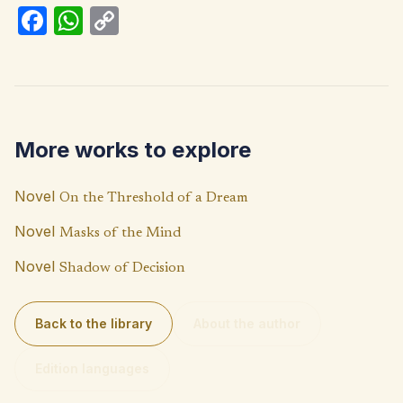
Fa
W
C
ce
h
o
b
at
p
o
s
y
o
A
Li
More works to explore
k
p
n
p
k
Novel
On the Threshold of a Dream
Novel
Masks of the Mind
Novel
Shadow of Decision
Back to the library
About the author
Edition languages