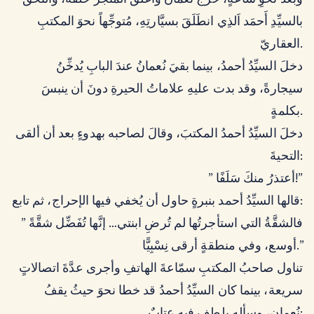
وبعدَ نحوِ ساعةٍ، خرجَ نُعمانُ وأغلقَ المتجرَ خلفَهُ، والتحق
بالسيِّدِ أَحمَد اَلذِي انطَلَقَ بسيَّارتِهِ، مُتوجِّهاً نحوَ المكتبِ
العقاريّ.
دخلَ السيِّدُ أحمدُ، بينما بقيَ نُعمانُ عندَ البابِ يُدخِّنُ
سيجارةً، وقد بدت عليهِ علاماتُ الحيرةِ دونَ أن ينبسَ
بكلمةٍ.
دخلَ السيِّدُ أحمدُ المكتبَ، وقالَ لصاحبه بهدوءٍ بعد أن ألقى
التحيةَ:
” أعتذرُ منكَ سَلَفًا!”
قالها السيِّدُ أحمد بنبرةٍ حاول أن يُخفي فيها الإحراج، ثم تابع:
” فالشقَّةُ التي استأجرتُها لم تُرضِ ابنتي… إنَّها تُفَضِّل شقَّةً
أوسع، وفي منطقةٍ أرقى نِسْبِيًّا.”
تناول صاحبُ المكتبِ سمّاعةَ الهاتفِ وأجرى عدَّةَ اتصالاتٍ
سريعة، بينما كان السيِّدُ أحمدُ قد خطا نحوَ حيثُ يقفُ