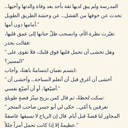
المدرسة ولم يبق لديها ثقة بأحد بعد وفاة والدتها وأخيها…
تحدث عن خوفها من الفشل… عن وحشة الطريق الطويل
أمامها دون أمها.”
تغيّرت نظرة الأم، وانسحب ظلّ حنانها إلى عمق قلبها،
فقالت بحذر:
” وهل تخشى أن تحمل قلبها فوق قلبك، فلا تقوى على
المسير؟”
ابتسم نعمان ابتسامةً باهتةً، وأجاب:
” أخشى أن أغرق قبل أن أتعلم السباحة… وأخشى أن
أضيّعها، أو أن أضيّع نفسي.”
سكت لحظةً، ثم قال كمن يزيح سِتْرَ قصةٍ طويلةٍ:
” تعرفين يا أمّي… حكى لي أبو حسن صاحب المتجر
المجاور لنا قصةً قبل أيام. قال إن الرياح لا تسبقها عاصفةٌ
عظيمةٌ إلا إذا كانت تحمل أمراً جللاً.”