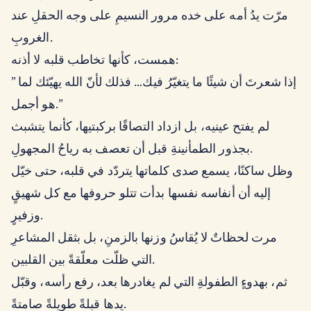
مرّت يدُ أمه على خده مرور النسيمِ على وجه الحقلِ عند
الغروبِ.
همست، كأنها تخاطب قلبه لا أذنه:
” إذا شعرتَ أن شيئًا ما يتغيّرُ فيك… فذلك لأنّ الله يهيّئك لما
هو أجمل.”
لم يفتح عينيه، بل ازداد التصاقًا بركبتيها، كأنما يتشبث
بجذور الطمأنينةِ قبل أن تعصف به رياحُ المجهولِ.
وظل ساكنًا، يسمع صدى كلماتها يتردّد في قلبه، حتى خيّل
إليه أن أنفاسه نفسها بدأت تتلو حروفها مع كل شهيقٍ
وزفيرٍ.
مرت لحظاتٌ لا يُقاسُ وزنها بالزمنِ، بل بثقل المشاعرِ
التي ظلّت معلّقةً بين القلبين.
ثم، بهدوءٍ الطفولةِ التي لم يغادرها بعد، رفع رأسه، وقبّل
يدها قبلةً طويلةً صامتةً.