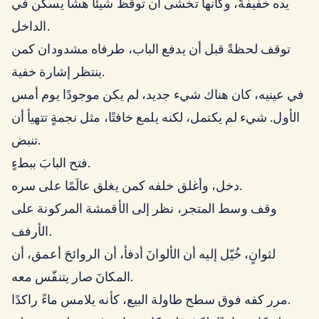
يده خفيفةً، وكأنها تخشى أن توقظ شيئًا هشًّا يسكن في
الداخل.
توقف لحظةً قبل أن يدفع الباب، طرفاه مشدودان كمن
ينتظر إشارة خفية.
في عينيه، كان هناك شيء جديد، لم يكن موجودًا يوم أمس
الأول. شيء لم يكتمل، لكنه يلمع خافتًا، مثل نجمةٍ تتهيأ أن
تنبض.
فتح البابَ ببطءٍ.
دخل، وأغلق خلفه كمن يغلق عالَمًا على سره.
وقف وسط المتجر، نظر إلى الأقمشة المركونة على
الأرفف.
لثوانٍ، خُيّل إليه أن الألوانَ أدفأ، أن الروائحَ أعمق، أن
المكانَ صار يتنفّس معه.
مرر كفه فوق سطح طاولة البيع، كأنه يلامس ماءً راكدًا.