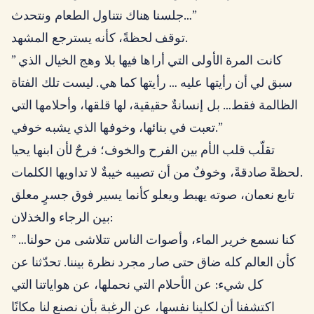
جلسنا هناك نتناول الطعام ونتحدث…”
توقف لحظةً، كأنه يسترجع المشهد.
” كانت المرة الأولى التي أراها فيها بلا وهج الخيال الذي
سبق لي أن رأيتها عليه … رأيتها كما هي. ليست تلك الفتاة
الظالمة فقط… بل إنسانةٌ حقيقية، لها قلقها، وأحلامها التي
تعبت في بنائها، وخوفها الذي يشبه خوفي.”
تقلّب قلب الأم بين الفرح والخوف؛ فرحٌ لأن ابنها يحيا
لحظةً صادقةً، وخوفٌ من أن تصيبه خيبةٌ لا تداويها الكلمات.
تابع نعمان، صوته يهبط ويعلو كأنما يسير فوق جسرٍ معلق
بين الرجاء والخذلان:
” كنا نسمع خرير الماء، وأصوات الناس تتلاشى من حولنا…
كأن العالم كله ضاق حتى صار مجرد نظرة بيننا. تحدّثنا عن
كل شيء: عن الأحلام التي نحملها، عن هواياتنا التي
اكتشفنا أن لكلينا نفسها، عن الرغبة بأن نصنع لنا مكانًا