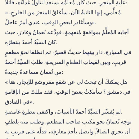
علِّيةِ المتجرِ، حيث كان مُعلِّمُه يستعد لتناولُ غداءَه، قائلًا:
« مُعلِّمي، إنها الثانيةُ الآن، سأغلقُ المتجرَ من الخارجِ،
وسأغادر لبعضِ الوقتِ، عندي أمرٌ عاجلٌ».
أجابه المُعلِّمُ بموافقةٍ مُتفهمةٍ، فودَّعه نُعمانُ وغادرَ، حيث
كان السيِّدُ أحمدُ ينتظرُه.
في السيارةِ، دار بينهما حديثٌ قصيرٌ، ثم انطلقا نحوَ مطعمٍ
قريبٍ. وبين لقيماتِ الطعامِ السريعةِ، طلبَ السيِّدُ أحمدُ
من نُعمانَ مساعدةً جديدةً:
« هل يمكنكَ أن تبحثَ لي عن شقةٍ مفروشةٍ للإيجار، هنا
في دمشق؟ سأمكثُ بعضَ الوقتِ، فقد مللتُ من الإقامةِ
في الفنادق».
لم يُفسِّر السيِّدُ أحمدُ الأسبابَ، واكتفى بنظرةٍ غامضةٍ.
توجه نُعمانُ نحو مكتب صاحب المطعم, وطلب منه بلطفٍ
أن يجري اتصالاً, واتصل بأحدِ معارفِه، فدلَّه على قريبٍ له