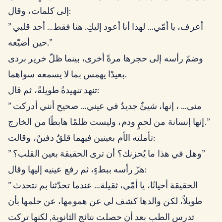
إلى كلمات، وقال:
” أعرف، يا أمّي… لهذا أنا أعود إليكِ. هنا فقط… أجد قلبي
حين أضيّعه.”
وضمّ رأسه إلى حجرها مرةً أخرى، بينما ظلّ خرير بردى
بعيدًا يهمس بما لا يسمعه سواهما.
تنهد تنهيدةً طويلةً، ثم قال:
” منى… ، إنها، شيئٌ جديدٌ في عيني… صحيح أنني أدركت
إنها إنسانة من لحمٍ ودم، وليست ظلمًا هابطًا من الخارج.”
تأملته الأم بعينين فيهما قلقٌ دفينٌ، وقالت:
” وهل في هذا ما يُحزنك؟ أن ترى الحقيقة بعين القلب؟”
هزّ رأسه ببطءٍ، ثم رفع عينيه إليها وقال:
” الحقيقة أحيانًا، يا أمّي، ثقيلة… عندما تحدّثنا بم نتحدث
طويلاً، لكن والدها كشف لي عن همومها، عن حلمها بأن
تدرس الطب بعد أن حصلت نتائج الثانوية, لكنها تركت