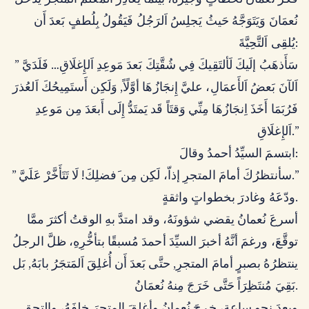
فكَّرَ نُعمانُ لحظاتٍ وجيزةً، بَينَمَا يُغَادِرُ اَلمُعَلِّمُ اَلمَتجَرَ يَدخُلُ
نُعمَانَ وَيَتَوَجَّهُ حَيثُ يَجلِسُ اَلرَجُلُ فَيَقُولُ بِلُطفٍ بَعدَ أَن
يُلقِى اَلتَّحِيَّةَ:
” سَأَذهَبُ إلَيكَ لَألتَقِيكَ فِي شُقَّتِكَ بَعدَ مَوعِدِ اَلإِغلَاقِ… فَلَدَيَّ
اَلآنَ بَعضُ اَلأَعمَالِ، عليَّ إِنجَازُهَا أوَّلًاً, وَلَكِن أَستَمِيحُكَ اَلعُذرَ
فَرُبَمَا أَخَذَ اِنجَازُهَا مِنِّي وَقتَاً قَد يَمتَدُّ إِلَى أَبعَدَ مِن مَوعِدِ
اَلإِغلَاقِ.”
ابتسمَ السيِّدُ أحمدُ وقالَ:
” سأنتظرُكَ أمامَ المتجرِ إذاّ، لَكِن مِن َفضلِكَ! لَا تَتَأَخَّرْ عَلَيَّ.”
ودّعَهُ وغادرَ بخطواتٍ واثقةٍ.
أسرعَ نُعمانُ يقضي شؤونَهُ، وقد امتدَّ بهِ الوقتُ أكثرَ ممَّا
توقَّعَ، ورغمَ أنَّهُ أخبرَ السيِّدَ أحمدَ مُسبقًا بتأخُّرِهِ، ظلَّ الرجلُ
ينتظرُهُ بصبرٍ أمامَ المتجرِ, حتَّى بَعدَ أَن أُغلِقَ اَلمَتجَرُ بابَهُ, بَل
بَقِيَ مُنتَظِرَاً حَتَّى خَرَجَ مِنهُ نُعمَانُ.