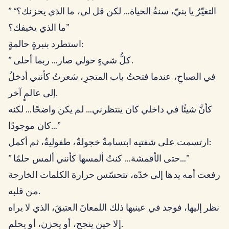
” “التغيّرُ يا بنيّ، سنةُ الحياة… لكن قل لي، ما الذي يحزنك؟
ما الذي يخيفك؟”
استطرد بنبرةٍ حالمةٍ:
” كلُّ شيءٍ حولي صار… ربما أحلى.
في الصباحِ، عندما فتحتُ باب المتجرِ، شعرتُ كأنني أدخلُ
إلى عالمٍ آخر.
كأنَّ شيئًا في داخلي كان ينتظرني… لم يكن واضحًا… لكنه
كان موجودًا…”
ارتسمت على شفتيه ابتسامةٌ خجولةٌ، طفوليةٌ، ثم أكمل:
” حتى الأقمشة… كنتُ ألمسها كأنني ألمس حلمًا…”
رفعت أمه يدها إلى خدّه، تتحسّس حرارة الكلمات الخارجة
من قلبه.
نظر إليها، فوجد في عينيها ذلك اللمعانَ العتيقَ، الذي لا يراه
إلا حين ينجح، أو يحزن، أو يحلم.