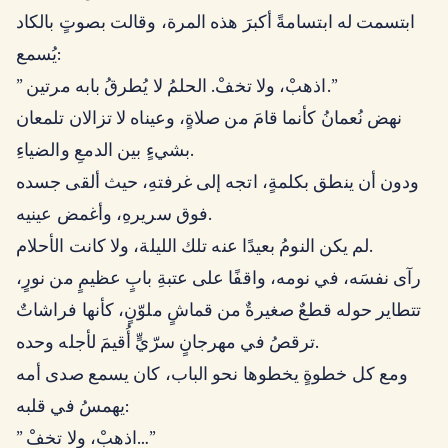
ابتسمت له ابتسامةً أكبرَ هذه المرة، وقالت بصوتٍ بالكاد
يُسمع:
” اذهبْ، ولا تخفْ. الحلمُ لا يُطرقُ بابه مرتين.”
نهض نُعمانُ كأنما قامَ من صلاةٍ، وعيناه لا تزالان تلمعان
بشيءٍ بين الدمعِ والضياءِ.
ودون أن ينطق بكلمةٍ، اتجه إلى غرفتهِ، حيث ألقى جسده
فوق سريرهِ، وأغمض عينيه.
لم يكن النومُ بعيدًا عنه تلك الليلة، ولا كانت الأحلام.
رآى نفسَه، في نومه، واقفًا على عتبةِ بابٍ عظيمٍ من نورٍ،
تتطاير حوله قطعٌ صغيرةٌ من قماشٍ ملوّنٍ، كأنها فراشاتٌ
ترقصُ في مهرجانٍ سرّيٍّ أُقيمَ لأجله وحده.
ومع كل خطوةٍ يخطوها نحو الباب، كان يسمع صدى أمه
يهمسُ في قلبه:
” اذهبْ، ولا تخفْ…”