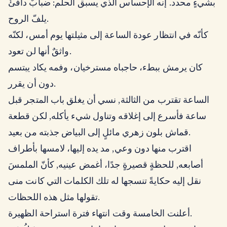
بشيءٍ محدد. إنه الإحساس الذي يسبق الحلم: ضبابٌ دافئٌ
يلفّ الروح.
كأنّه في انتظار عودة الساعة إلى مثيلتها يوم أمس، لكنّه
واثقٌ أنها لن تعود.
كان يرمش ببطء، حاجباه مسترخيان، وفمه يكاد يبتسم
دون أن يقرر.
الساعة تقترب من الثالثة, نسي أن يغلق باب المتجر قبل
ساعة فأسرع إلى إغلاقه وتناول شيء يأكله, لكن قطعة
قماش بلون زهري مائلٍ إلى البياض جذبته من بعيد.
اقترب منها دون وعي, مد يده إليها، لامسها بأطراف
أصابعه, للحظةٍ قصيرةٍ جدًا، أغمض عينيه, كأنّ الملمسَ
نقل إليه حكايةً تنسجها له تلك الكلمات التي كانت منى
تقولها مثل هذه اللحظات.
أعلنت الخامسة وقت انتهاء فترة استراحة الظهيرة.