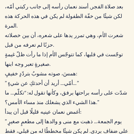
بعد صلاة الفجر, أسند نعمان رأسه إلى جانب ركبتي أمّه،
لكن شيئًا من خفّة الطفولة لم يكن في هذه الحركة هذه
المرة.
شعرت الأم، وهي تمرر يدها على شعره، أن بين خصلاته
حزنًا لم تعرفه من قبل.
توجّست في قلبها، كما تتوجّس الأم إذا ما رأت ظلّ غيمةٍ
صغيرةٍ تعبر وجه ابنها.
همسَ، صوته مشوبٌ بتردّدٍ خفيفٍ:
” أمّي… أريد أن أحدثكِ عن شيءٍ…”
شدّت على رأسه براحتها برفق، وكأنها تقول له: “تكلّم… ما
هذا الشيء الذي يشغلك منذ مساء الأمس؟.”
أغمض نعمان عينيه قليلًا قبل أن يبدأ:
” يوم الجمعة… ذهبت مع منى و والدها إلى مطعمٍ صغيرٍ
على ضفاف بردى. لم يكن شيئًا مخططًا له من قبلي، فقط