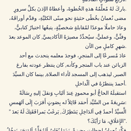
لأربعِ سنواتٍ القادمةٍ.
باركَ لهُ مُعلِّمُهُ هذهِ الخُطوةَ، وأعطاهُ الإذنَ بكلِّ سرورٍ.
مضى نُعمانُ بخُطًى حثيثةٍ نحو مبنًى الكليَّةِ، وقدَّم أوراقَهُ،
وعادَ حاملًا موعدًا لمُقابلةٍ شخصيَّةٍ، يتبعُها اختبارٌ كتابيٌّ،
وفنِّيٌّ، وعمليٌّ، سيُحدِّدُ مصيرَهُ الأكاديميَّ, كان الموعد بعدَ
شهرٍ كاملٍ من الآن.
عادَ مُسرعًا إلى المتجرِ، فوجدَ معلمه يتحدث مع أحد
الزبائن عند باب المتجر وكأنه, كان ينتظر عودته بفارغ
الصبر, ليذهب إلى المسجد لأداء الصلاة, بينما كان السيِّدَ
أحمدَ ينتظرُهُ في اَلّداخلِ.
استقبلَهُ الحاجُّ أبو محمودٍ عِندَ اَلبَابِ وَنقلَ إليهِ رِسَالَةً
سَرِيعَةً من السَّيِّد أَحمَد قَائِلاً له بِصَوتٍ أَقرَبَ إِلَى اَلهَمسِ:
” الَّسيِّدُ أحمدُ فِي اَلدَاخِلِ يَنتَظِرُكَ, يَرغَبُ بَمرافَقَتِكَ لَهُ بَعدَ
الإِغلَاقِ، مَا رَأيُكَ؟”.