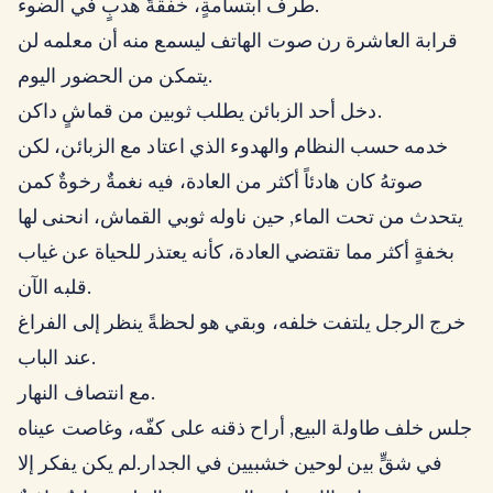
طرف ابتسامةٍ، خفقةَ هدبٍ في الضوء.
قرابة العاشرة رن صوت الهاتف ليسمع منه أن معلمه لن
يتمكن من الحضور اليوم.
دخل أحد الزبائن يطلب ثوبين من قماشٍ داكن.
خدمه حسب النظام والهدوء الذي اعتاد مع الزبائن، لكن
صوتهُ كان هادئاً أكثر من العادة، فيه نغمةٌ رخوةٌ كمن
يتحدث من تحت الماء, حين ناوله ثوبي القماش، انحنى لها
بخفةٍ أكثر مما تقتضي العادة، كأنه يعتذر للحياة عن غياب
قلبه الآن.
خرج الرجل يلتفت خلفه، وبقي هو لحظةً ينظر إلى الفراغ
عند الباب.
مع انتصاف النهار.
جلس خلف طاولة البيع, أراح ذقنه على كفّه، وغاصت عيناه
في شقٍّ بين لوحين خشبيين في الجدار.لم يكن يفكر إلا