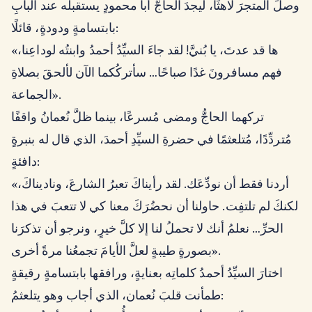
وصلَ المتجرَ لاهثًا، ليجدَ الحاجَّ أبا محمودٍ يستقبلُه عند البابِ
بابتسامةٍ ودودةٍ، قائلًا:
«ها قد عدتَ، يا بُنيَّ! لقد جاءَ السيِّدُ أحمدُ وابنتُه لوداعِنا،
فهم مسافرونَ غدًا صباحًا… سأتركُكما الآن لألحقَ بصلاةِ
الجماعة».
تركهما الحاجُّ ومضى مُسرعًا، بينما ظلَّ نُعمانُ واقفًا
مُتردِّدًا، مُتلعثمًا في حضرةِ السيِّدِ أحمدَ، الذي قال له بنبرةٍ
دافئةٍ:
«أردنا فقط أن نودِّعَك. لقد رأيناكَ تعبرُ الشارعَ، وناديناكَ،
لكنكَ لم تلتفِت. حاولنا أن نحضُرَكَ معنا كي لا تتعبَ في هذا
الحرِّ… نعلمُ أنك لا تحملُ لنا إلا كلَّ خيرٍ، ونرجو أن تذكرَنا
بصورةٍ طيبةٍ لعلَّ الأيامَ تجمعُنا مرةً أخرى».
اختارَ السيِّدُ أحمدُ كلماتِه بعنايةٍ، ورافقها بابتسامةٍ رقيقةٍ
طمأنت قلبَ نُعمان، الذي أجاب وهو يتلعثمُ: