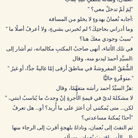
نُعمان، وسأله بلطفٍ فيهِ عِتابٌ:
” لِمَ لَمْ تدخلْ معي؟”
أجابه نُعمانُ بهدوءٍ لا يخلو من المسافة:
” وما أدراني بحاجتِكَ؟ لم تُخبرني بشيءٍ، ولا أعرفُ أصلًا ما
سببُ وجودي معكَ هنا؟”
في تلك الأثناء، أنهى صاحبُ المكتبِ مكالماته، ثم أشار إلى
السيِّدِ أحمدَ ليدنو منه، وقال:
” الشُّقَقُ المفروشةُ في مناطقَ أرقى إمّا غاليةٌ جدًّا، أو غيرُ
متوفّرةٍ حاليًّا.”
هزَّ السيِّدُ أحمد رأسَه متفهِّمًا، وقال:
” لا مشكلةَ لديّ في قيمةِ الأُجرةِ إنْ وجدتُ ما يُناسبُ ابنتي،
لكن… متى يُمكنني أن أعثرَ على ما أُريد؟ أو… هل تعرفُ
أحدًا يُمكنهُ مساعدتي؟”
ثم التفتَ إلى نُعمان، وناداهُ بلهجةٍ أقربَ إلى الرجاء منها