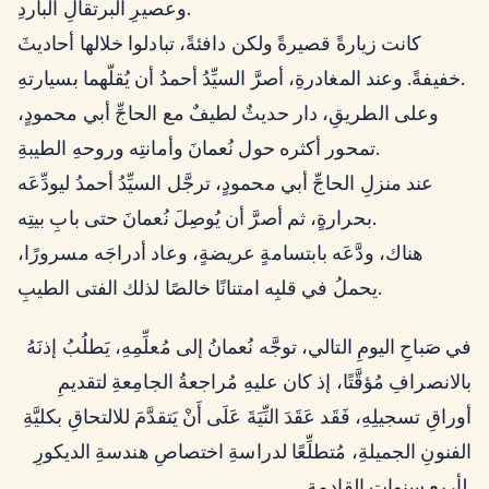
وعصيرِ البرتقالِ الباردِ.
كانت زيارةً قصيرةً ولكن دافئةً، تبادلوا خلالها أحاديثَ
خفيفةً. وعند المغادرةِ، أصرَّ السيِّدُ أحمدُ أن يُقلّهما بسيارتهِ.
وعلى الطريقِ، دار حديثٌ لطيفٌ مع الحاجِّ أبي محمودٍ،
تمحور أكثره حول نُعمانَ وأمانتِه وروحهِ الطيبةِ.
عند منزلِ الحاجِّ أبي محمودٍ، ترجَّل السيِّدُ أحمدُ ليودِّعَه
بحرارةٍ، ثم أصرَّ أن يُوصِلَ نُعمانَ حتى بابِ بيتِه.
هناك، ودَّعَه بابتسامةٍ عريضةٍ، وعاد أدراجَه مسرورًا،
يحملُ في قلبِه امتنانًا خالصًا لذلك الفتى الطيبِ.
في صَباحِ اليومِ التالي، توجَّه نُعمانُ إلى مُعلِّمِهِ، يَطلُبُ إذنَهُ
بالانصرافِ مُؤقَّتًا، إذ كان عليهِ مُراجعةُ الجامِعةِ لتقديمِ
أوراقِ تسجيلِهِ، فَقَد عَقَدَ النِّيَةَ عَلَى أَنْ يَتقدَّمَ للالتحاقِ بكليَّةِ
الفنونِ الجميلةِ، مُتطلِّعًا لدراسةِ اختصاصِ هندسةِ الديكورِ