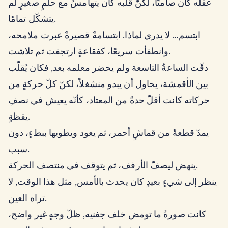
عقله كان صامتًا، لكنّ قلبه كان يتهامسُ مع حلمٍ صغيرٍ لم
يتشكّل تمامًا.
ابتسم… لا يدري لماذا. ابتسامةٌ قصيرةٌ عبرت ملامحه،
وانطفأت سريعًا، كفقاعةٍ ارتجفت ثم تلاشت.
دقّت الساعةُ التاسعة ولم يحضر معلمه بعد, فكان يُقلّب
بين الأقمشة، يحاول أن يبدو منشغلاً، لكنّ كلّ حركةٍ من
حركاته كانت أقلّ حدةً من المعتاد، كأنّه يعيش في نصفِ
يقظةٍ.
يمدّ قطعةً من قماشٍ أحمر، ثم يعود ويطويها ببطءٍ، دون
سبب.
ينهض ليصفّ الأرفف، ثم يتوقف في منتصف الحركة.
ينظر إلى شيءٍ بعيدٍ كان يحدث بالأمس, مثل هذا الوقت, لا
تراه العين.
كانت صورةً ما تومض خلف جفنيه, ظلّ وجهٍ غير واضح،