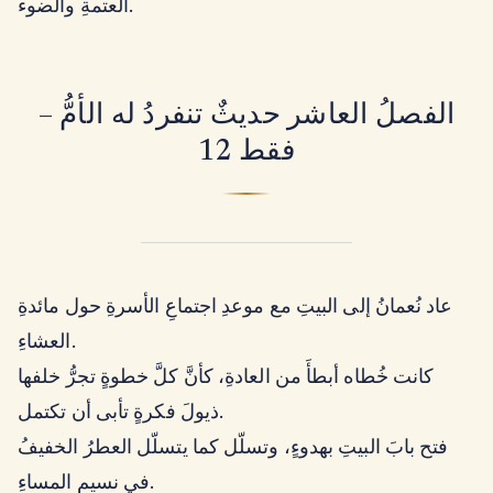
العتمةِ والضوء.
– الفصلُ العاشر حديثٌ تنفردُ له الأمُّ
فقط 12
عاد نُعمانُ إلى البيتِ مع موعدِ اجتماعِ الأسرةِ حول مائدةِ
العشاءِ.
كانت خُطاه أبطأَ من العادةِ، كأنَّ كلَّ خطوةٍ تجرُّ خلفها
ذيولَ فكرةٍ تأبى أن تكتمل.
فتح بابَ البيتِ بهدوءٍ، وتسلّل كما يتسلّل العطرُ الخفيفُ
في نسيمِ المساءِ.