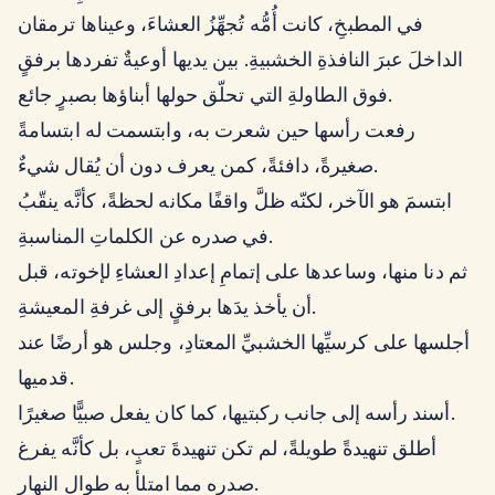
في المطبخِ، كانت أُمُّه تُجهِّزُ العشاءَ، وعيناها ترمقان
الداخلَ عبرَ النافذةِ الخشبيةِ. بين يديها أوعيةٌ تفردها برفقٍ
فوق الطاولةِ التي تحلّق حولها أبناؤها بصبرٍ جائع.
رفعت رأسها حين شعرت به، وابتسمت له ابتسامةً
صغيرةً، دافئةً، كمن يعرف دون أن يُقال شيءٌ.
ابتسمَ هو الآخر، لكنّه ظلَّ واقفًا مكانه لحظةً، كأنَّه ينقّبُ
في صدره عن الكلماتِ المناسبةِ.
ثم دنا منها، وساعدها على إتمامِ إعدادِ العشاءِ لإخوته، قبل
أن يأخذ يدَها برفقٍ إلى غرفةِ المعيشةِ.
أجلسها على كرسيِّها الخشبيِّ المعتادِ، وجلس هو أرضًا عند
قدميها.
أسند رأسه إلى جانب ركبتيها، كما كان يفعل صبيًّا صغيرًا.
أطلق تنهيدةً طويلةً، لم تكن تنهيدةَ تعبٍ، بل كأنَّه يفرغ
صدره مما امتلأ به طوال النهارِ.