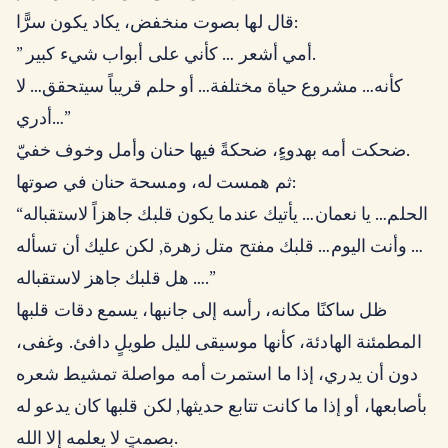
قال لها بصوت منخفض، يكاد يكون سرًّا:
” أمي أشعر … كأني على أبواب شيء كبير.
كأنه… مشروع حياة مختلفة… أو حلم قريباً سيتحقق… لا
أدري…”
ضحكت أمه بهدوءٍ، ضحكةً فيها حنان وأمل وخوف خفيّ.
ثم همست له، ومسحة حنان في صوتها:
“الحلم… يا نعمان… يأتيك عندما يكون قلبك جاهزاً لاستقباله
… وأنت اليوم… قلبك مفتح متل زهرة, لكن عليك أن تسأله
… هل قلبك جاهز لاستقباله.”
ظل ساكنًا مكانه، رأسه إلى جانبها، يسمع دقات قلبها
المطمئنة الهادئة، كأنها موسيقى لليل طويلٍ دافئ. وغفى،
دون أن يدري، إذا ما استمرت أمه مواصلة تمشيط شعره
بأصابعها، أو إذا ما كانت تتابع حديثها, لكن قلبها كان يدعو له
بصمتٍ لا يعلمه إلا الله.