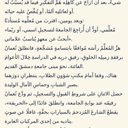
شيءٌ، بعد أن أزاحَ عن كاهِلِه هَمَّ التفكيرِ فيما قد يُسبِّبُ له
أو لعائلتِه ألمًا، أو يُنغِّصُ عليه حياتَه.
وبعد يومين، اقتربَ من مُعلِّمِه مُستأذنًا:
«مُعلِّمي، أودُّ أن أُراجِعَ الجامعةَ لتسجيلِ اسمي، أو ربّما
أبحثُ عن معهدٍ يُناسبُ علاماتي».
هزَّ المُعلِّمُ رأسَه مُوافقًا بابتسامةٍ مُشجِّعةٍ، فانطلقَ نُعمانُ
برفقةِ زميلِه الخلوقِ، رفيقِ دربِه في الدراسةِ خِلالَ الأعوامَ
الفائتة، نحوَ مبنى جامعةِ دمشقَ القديم.
هناك، وقفا أمامَ مكتبِ شؤونِ الطلابِ، ينتظرانِ دورَهما
بصبرِ الشبابِ وحماسِ الآمالِ الوليدة.
حصل الاثنانِ على شروطِ القبولِ والتسجيلِ، ثم ودَّع نُعمانُ
رفيقَه عند بوابةِ الجامعة، وانطلقَ عائدًا إلى «الحريقة»،
يقطعُ الشارعَ المُزدحمَ بالسياراتِ بخفَّةٍ، غافلًا عن صوتٍ
يناديه من إحدى المركباتِ العابرة.