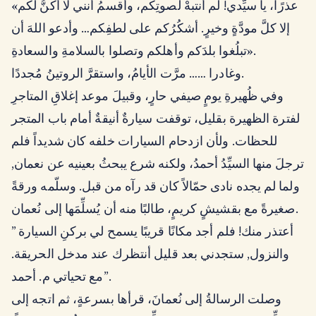
«عذرًا، يا سيِّدي! لم أنتبهْ لصوتِكم، وأُقسمُ أنني لا أكنُّ لكم
إلا كلَّ مودَّةٍ وخيرٍ. أشكُرُكم على لطفِكم… وأدعو اللهَ أن
تبلُغوا بلدَكم وأهلكم وتصلوا بالسلامةِ والسعادةِ».
وغادرا …… مرَّت الأيامُ، واستقرَّ الروتينُ مُجددًا.
وفي ظُهيرةِ يومٍ صيفي حارٍ، وقبيلَ موعد إغلاقِ المتاجرِ
لفترة الظهيرة بقليل، توقفت سيارةٌ أنيقةٌ أمام باب المتجر
للحظات. ولأن ازدحام السيارات خلفه كان شديداً فلم
ترجلَ منها السيِّدُ أحمدُ، ولكنه شرع يبحثُ بعينيه عن نعمان,
ولما لم يجده نادى حمّالاً كان قد رآه من قبل. وسلّمه ورقةً
صغيرةً مع بقشيشٍ كريمٍ، طالبًا منه أن يُسلِّمَها إلى نُعمان.
” أعتذر منك! فلم أجد مكانًا قريبًا يسمح لي بركنِ السيارة
والنزول, ستجدني بعد قليل أنتظرك عند مدخل الحريقة.
مع تحياتي م. أحمد”.
وصلت الرسالةُ إلى نُعمانَ، قرأها بسرعةٍ، ثم اتجه إلى