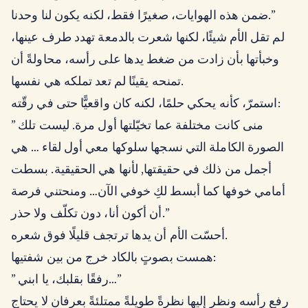
ضمن هذه الهوايات، صغيرًا فقط، لكنه يكون لنا وحدنا.”
لم تقل الأم شيئًا، لكنها شعرت بالدمعة تهدد طرف عينها،
وخبأتها بأن زادت من ضغط يدها على رأسه، محاولةً أن
تمنحه يقينًا لم تعد تملكه هي نفسها.
استمرّ، كأنه يحكي حلمًا، لكنه كان واقعيًّا حتى في رقّته:
” منى كانت مختلفة عما تخيّلتها أول مرة. ليست تلك
الصورة الكاملة التي نسجها سلوكها معي أول لقاء … هي
أجمل من ذلك في حقيقتها, لأنها هي الحقيقية. بسطت
أمامي خوفها كما أبسط لكِ خوفي الآن… ومنحتني فرصة
أن أكون أنا، دون تكلّف ولا حذر.”
أحسّت الأم أن يدها ترتجف قليلًا فوق شعره.
همست بصوتٍ بالكاد خرج من بين شفتيها:
” رفقًا بقلبك، يا ابني…”
رفع رأسه ونظر إليها نظرةً طويلةً ممتلئةً بعرفانٍ لا يحتاج