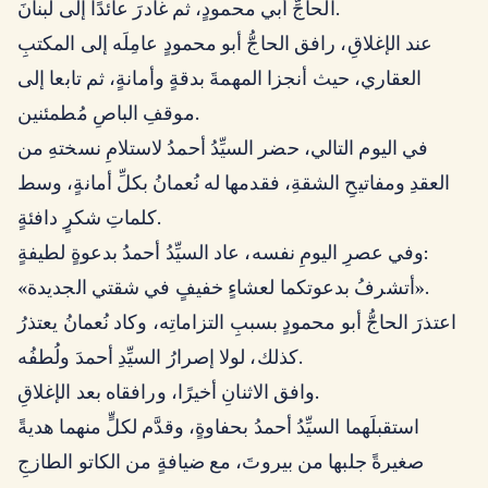
الحاجِّ أبي محمودٍ، ثم غادرَ عائدًا إلى لبنانَ.
عند الإغلاقِ، رافق الحاجُّ أبو محمودٍ عامِلَه إلى المكتبِ
العقاري، حيث أنجزا المهمةَ بدقةٍ وأمانةٍ، ثم تابعا إلى
موقفِ الباصِ مُطمئنين.
في اليوم التالي، حضر السيِّدُ أحمدُ لاستلامِ نسختهِ من
العقدِ ومفاتيحِ الشقةِ، فقدمها له نُعمانُ بكلِّ أمانةٍ، وسط
كلماتِ شكرٍ دافئةٍ.
وفي عصرِ اليومِ نفسه، عاد السيِّدُ أحمدُ بدعوةٍ لطيفةٍ:
«أتشرفُ بدعوتكما لعشاءٍ خفيفٍ في شقتي الجديدة».
اعتذرَ الحاجُّ أبو محمودٍ بسببِ التزاماتِه، وكاد نُعمانُ يعتذرُ
كذلك، لولا إصرارُ السيِّدِ أحمدَ ولُطفُه.
وافق الاثنانِ أخيرًا، ورافقاه بعد الإغلاقِ.
استقبلَهما السيِّدُ أحمدُ بحفاوةٍ، وقدَّم لكلٍّ منهما هديةً
صغيرةً جلبها من بيروتَ، مع ضيافةٍ من الكاتو الطازجِ