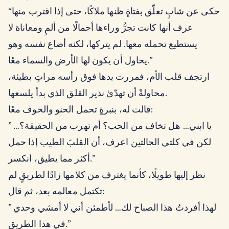
“حكى عن شابٍ تعلّق بفتاةٍ ظنها ملاكًا، حتى إذا اقترب منها
عرف أنها كانت تجرُّ وراءها أحمالًا من ألمٍ ومعاناة لا
يستطيع تحمله معها. لم يتركها، لكنه أضاع نفسه وهو
يحاول أن يكون لها الأرض والسماء معًا.”
ارتجف قلب الأم، فمررت يدها فوق رأسه مراتٍ بطيئة،
محاولةً أن تهدّئ نذير القلق الذي بدأ يلسعها.
قالت له، بنبرةٍ تحمل الحنو والخوف معًا:
” يا ابني… هل تخاف من الحب؟ أم تهرب من الحقيقة؟…
لكن في كلتي الحالتين اعرف، أن القلبَ الطيب إذا حمل
أكثر مما يطيق، انكسر.”
نظر إليها طويلًا، كأنما يغترف من كلامها زادًا لطريقٍ لم
تكتمل معالمه بعد، ثم قال:
” لهذا أفردتُ هذا الصباح لك… لأطمئن أني لا أمشي وحدي
في هذا الطريق.”