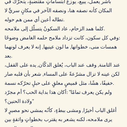
باشر يعمل، يبيع، يوزع ابتساماتٍ مقتضبةٍ، يتحرّكُ في
المكان كأنه نصفه هنا، ونصفه الآخر في مكانٍ سريٍّ لا
تطاله أعين أي ممن هم حوله.
كلما همد الزحام، عاد السكونُ يتسلّل إلى ملامحه.
وفي كل سكون، كانت تزداد ملامح حلمه الغامض وضوحًا:
همسات منى، خطواتها, ما لون عينيها, إنه لا يعرف لونهما
بعد.
عند الثامنة, وقف عند الباب، يُغلق الدكّان, يده على القفل،
لكن عينه لا تزال مشرّعةً على المساء, شعر بأن قلبه صار
خفيفًا، هشًا، مثل قميصٍ معلقٍ على حبلٍ تحرّكه نسمة.
ولم يكن يعرف تمامًا” :أكان هذا بداية الحب؟ أم مجرّد
ولادة الحنين؟”
أغلق الباب أخيرًا, ومشى ببطءٍ، كأنّه يمشي نحو مصيرٍ لا
يرى ملامحه، لكنه يشعر به يقترب بخطواتٍ واثقةٍ بين