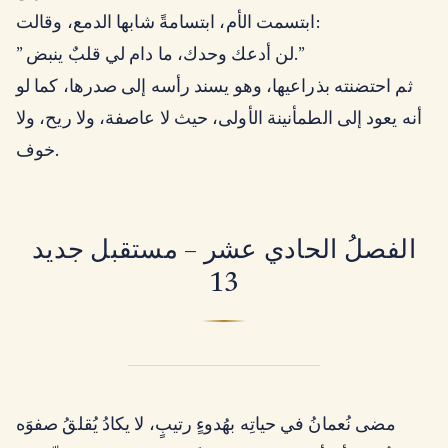
ابتسمت الأم، ابتسامةً شابها الدمع، وقالت:
” لن أدعك وحدك، ما دام لي قلبٌ ينبض.”
ثم احتضنته بذراعيها، وهو يسند رأسه إلى صدرها، كما لو
أنه يعود إلى الطمأنينة الأولى، حيث لا عاصفة، ولا ريح، ولا
خوف.
الفصلُ الحادي عشر – مستقبل جديد
13
مضى نُعمانُ في حياتِه بهُدوءٍ رتيبٍ، لا يكادُ يُقلقُ صفوَه