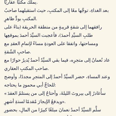
يملكُ مكتبًا عقاريًّا.
بعد الغداءِ، توجَّها معًا إلى المكتبِ، حيث استقبلهما صاحبُ
المكتبِ بودٍّ ظاهرٍ.
رافقهما إلى شقةٍ قريبةٍ من منطقة الحريقة (بناءً على
طلبِ السيِّدِ أحمدَ)، فأعجبت السيِّدَ أحمدَ بموقعِها
ومساحتها، واتفقا على العودةِ مساءً لإتمامِ العقدِ مع
صاحبِ الشّقةِ.
عاد نُعمانُ إلى متجرِه، فيما بقي السيِّدُ أحمدُ يُديرُ حوارًا مع
صاحبِ المكتبِ العقاري.
وعند المساءِ، حضر السيِّدُ أحمدُ إلى المتجرِ مجددًا، وأوضح
للحاجِّ أبي محمودٍ ما يحتاجه:
« سأُغادرُ إلى بيروتَ الليلةَ، وأحتاجُ إلى من يستلمُ العقدَ
ويدفعُ الإيجارَ مُقدمًا لستةِ أشهرٍ».
سلَّم السيِّدُ أحمدُ نعمانَ مبلغًا كبيرًا من المالِ، بحضورِ