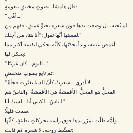
قال هامسًا، بصوتٍ مختنقٍ بنعومةٍ:
” أمِّي…”
لم تُجبه، بل وضعت يدها فوق شعره بحنوٍّ عميقٍ، ففهم من
لمستها أنَّها تقول: “أنا هنا، من أجلك.”
أغمض عينيه، وبدأ يحدّثها، كأنَّه يحكي لنفسه أكثر مما
يحكي لها:
” اليوم… كان غريبًا…”
ثم تابع بصوتٍ منخفضٍ:
” لا أدري… شعرتُ كأنَّ الدنيا تغيَّرت فجأةً…
المحلُّ هو المحلُّ، الأقمشةُ هي الأقمشةُ، والناسُ هم
الناسُ… لكنني أنا… لستُ أنا.”
صمت قليلًا.
وأمُّه ظلَّت تمرّر يدها فوق رأسه بحركاتٍ بطيئةٍ، كأنَّها
تمشّط روحه، لا شعره. ثم قالت: