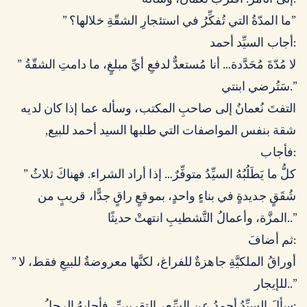
إلى الأمر. اقتربَ نُعمان، وسأله:
” ما المدّةُ التي تُفكِّرُ في استئجارِ الشقّةِ خلالها؟”
أجاب السيِّد أحمد:
” لا مُدّةَ مُحَدَّدة… أنا مُستعدٌّ لدفعِ أيِّ مبلغٍ، ما دامتِ الشقّةُ
سَتُرضي ابنتي.”
التفتَ نُعمانُ إلى صاحبِ المكتب، وسأله عما إذا كان لديه
شقة بنفس المواصفات التي طلبها السيد أحمد للبيع,
فأجاب:
” كلُّ ما يَطَلُبُهُ السيِّدُ متوفِّرٌ… إذا أراد الشراء. فهناكَ ثلاثُ
شُقَقٍ جديدةٍ في بناءٍ واحدٍ، بموقعٍ راقٍ جدًّا، قريبٍ من
المزَّة، وأعمالُ التَّشطيبِ انتهتْ حديثًا..”
ثم أضافَ:
” أوراقُ الملكيَّةِ جاهزةٌ للفراغ، لكنَّها معروضةٌ للبيعِ فقط، لا
للإيجار..”