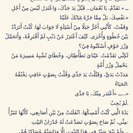
ــ « تَقَدَّمْ، يَا نُعْمَان… قَبِّلْ يَدَ جَدِّكَ، وَاعْتَذِرْ. لَيْسَ مِنْ أَجْلِ
نَفْسِكَ، بَلْ مِمَّا جَرَّهُ غِيَابُكَ عَلَيْنَا.»
وَقَفْتُ، كَأَنَّنِي أَجُرُّ جَبَلًا مِنْ أَسْئِلَةٍ لَا جَوَابَ لَهَا. كُنْتُ أَتَرَدَّدُ
بَيْنَ خُطُوَةٍ وَأُخْرَى. كَيْفَ أَعْتَذِرُ عَنْ ذَنْبٍ لَمْ أَقْتَرِفْهُ، وَأَتَحَمَّلُ
وَزْرَ خَوْفٍ أَسْكَنُوهُ فِيّ؟
لَكِنِّي تَقَدَّمْتُ. عَيْنَايَ تَطَأْطِئَانِ، وَخُطَايَ تُشْبِهُ مَسِيرَةَ مَنْ
يَحْمِلُ وَزْرَ أُمَّةٍ.
مَدَدْتُ يَدَيَّ، وَقَبَّلْتُ يَدَ جَدِّي وَقُلْتُ بِصَوْتٍ خَافِتٍ يَخْنُقُهُ
الحَيَاءُ:
ــ «أَعْتَذر مِنْكَ، يَا جَدِّي….»
لَمْ يُجِبْ.
يَدُهُ الَّتِي كُنْتُ أُمْسِكُهَا، انْفَلَتَتْ مِنْ بَيْنِ أَصَابِعِي، كَأَنَّهَا تَتَبَرَّأُ
مِنِّي، ثُمَّ صَاحَ بِصَوْتٍ تَصَدَّعَتْ لَهُ جُدْرَانُ البَيْتِ:
ــ «لَمْ يَبْقَ شِبْرٌ فِي هَذَا البَيْتِ، إِلَّا وَدَاسَتْهُ عَسَاكِرُهُمْ،