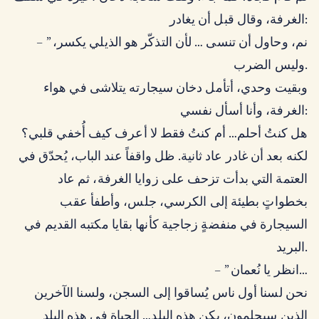
الغرفة، وقال قبل أن يغادر:
– ” نم، وحاول أن تنسى … لأن التذكّر هو الذيلي يكسر،
وليس الضرب.
وبقيت وحدي، أتأمل دخان سيجارته يتلاشى في هواء
الغرفة، وأنا أسأل نفسي:
هل كنتُ أحلم… أم كنتُ فقط لا أعرف كيف أُخفي قلبي؟
لكنه بعد أن غادر عاد ثانية. ظل واقفاً عند الباب، يُحدّق في
العتمة التي بدأت تزحف على زوايا الغرفة، ثم عاد
بخطواتٍ بطيئة إلى الكرسي، جلس، وأطفأ عقب
السيجارة في منفضةٍ زجاجية كأنها بقايا مكتبه القديم في
البريد.
– ” انظر يا نُعمان…
نحن لسنا أول ناس يُساقوا إلى السجن، ولسنا الآخرين
الذين سيحلمون، بكن هذه البلد… الحياة في هذه البلد