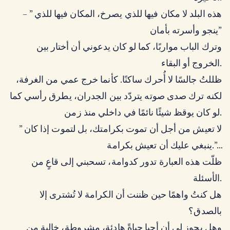
– ” هذه البلد لا مكان فيها للذي يصرخ، المكان فيها للذي
ينجو وأسرته بأمان”
وترك الباب مواربًا، كما لو كان يدعوني أن أختار بين
الخروج أو البقاء.
ظللتُ جالسًا لا أُحرك ساكنًا. كأنما خرج عمي من الغرفة،
لكنه ترك صدى صوته يتردّد بين الجدران، يطرق رأسي كما
لو كان يوقظ شيئًا نائمًا في داخلي منذ زمن.
” لا تعيش من أجل أن تموت بكرامتك، بل لتموت إذا كان
ينبغي عليك أن تعيش بكرامة.”…
ظلّت هذه العبارة تدور كدوامة، تسحبني إلى قاعٍ من
الأسئلة.
هل كنتُ واهمًا حين ظننت أن الكرامة لا تُشترى إلا
بالصدق؟
وهل يجوز لي أن أحيا حياةً هادئة، مشروطة، خالية من