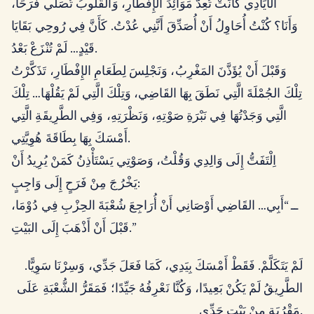
الأَيَادِي كَانَتْ تُعِدُّ مَوَائِدَ الإِفْطَارِ، وَالْقُلُوبُ تُصَلِّي فَرَحًا،
وَأَنَا؟ كُنْتُ أُحَاوِلُ أَنْ أُصَدِّقَ أَنَّنِي عُدْتُ. كَأَنَّ فِي رُوحِي بَقَايَا
قَيْدٍ… لَمْ تُنْزَعْ بَعْدُ.
وَقَبْلَ أَنْ يُؤَذَّنَ المَغْرِبُ، وَنَجْلِسَ لِطَعَامِ الإِفْطَارِ، تَذَكَّرْتُ
تِلْكَ الجُمْلَةَ الَّتِي نَطَقَ بِهَا القَاضِي، وَتِلْكَ الَّتِي لَمْ يَقُلْهَا… تِلْكَ
الَّتِي وَجَدْتُهَا فِي نَبْرَةِ صَوْتِهِ، وَنَظْرَتِهِ، وَفِي الطَّرِيقَةِ الَّتِي
أَمْسَكَ بِهَا بِطَاقَةَ هُوِيَّتِي.
اِلْتَفَتُّ إِلَى وَالِدِي وَقُلْتُ، وَصَوْتِي يَسْتَأْذِنُ كَمَنْ يُرِيدُ أَنْ
يَخْرُجَ مِنْ فَرَحٍ إِلَى وَاجِبٍ:
ــ “أَبِي… القَاضِي أَوْصَانِي أَنْ أُرَاجِعَ شُعْبَةَ الحِزْبِ فِي دُوْمَا،
قَبْلَ أَنْ أَذْهَبَ إِلَى البَيْتِ.”
لَمْ يَتَكَلَّمْ. فَقَطْ أَمْسَكَ بِيَدِي، كَمَا فَعَلَ جَدِّي، وَسِرْنَا سَوِيًّا.
الطَّرِيقُ لَمْ يَكُنْ بَعِيدًا، وَكُنَّا نَعْرِفُهُ جَيِّدًا؛ فَمَقَرُّ الشُّعْبَةِ عَلَى
مَقْرُبَةٍ مِنْ بَيْتِ جَدِّي.