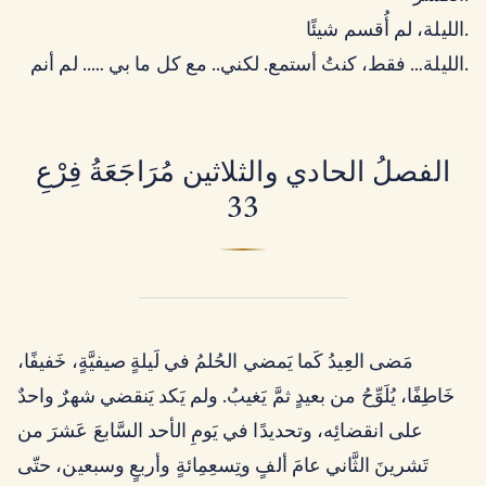
الليلة، لم أُقسم شيئًا.
الليلة… فقط، كنتُ أستمع. لكني.. مع كل ما بي ….. لم أنم.
الفصلُ الحادي والثلاثين مُرَاجَعَةُ فِرْعِ
33
مَضى العِيدُ كَما يَمضي الحُلمُ في لَيلةٍ صيفيَّةٍ، خَفيفًا،
خَاطِفًا، يُلَوِّحُ من بعيدٍ ثمَّ يَغيبُ. ولم يَكد يَنقضي شهرٌ واحدٌ
على انقضائِه، وتحديدًا في يَومِ الأحد السَّابعَ عَشرَ من
تَشرينَ الثَّاني عامَ ألفٍ وتِسعِمِائةٍ وأربعٍ وسبعين، حتّى