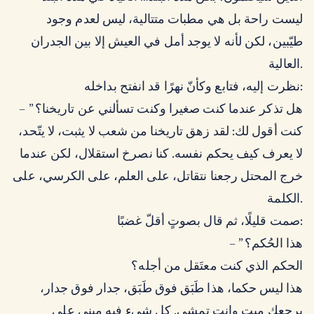
ليست راحة بل هي مطبات متتالية، ليس لعدم وجود
طيّبين، لكن لأنه لا يوجد أمل في العيش إلا بين الجدران
العالية.
نظرت إليه، فتابع وكأنّ نهرًا قد انفتح بداخله:
– ” هل تذكر عندما كنت صغيرا وكنت تسألني عن تاريخنا؟
كنت أقول لك: لقد زهق تاريخنا من شعب لا يثبت، لا يتّحد،
لا يعرف كيف يحكم نفسه. كنا نصرخ استقلال، لكن عندما
خرج المحتل رجعنا نتقاتل، على العلم، على الكرسي، على
الكلمة.
صمت قليلًا، ثم قال بصوتٍ أقلّ غضبًا:
– ” هذا الحُكم؟
الحكم الذي كنت معتَقل من أجله؟
هذا ليس حكما، هذا طَبَق فوق طَبَق، جدار فوق جدار،
يرجعك ميت وانت تمشي. كل شيء فيه مبني على