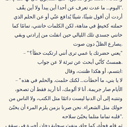
اليوم… ما عدت تعرف عن أحدا أين يبدأ ولا أين يقّف”.
أردت أن أقول شيئًا، شيئًا يُدافع عنّي أو عن الحلم الذي
حملته كخيطٍ في متاهة، لكن الكلمات خانتني، تمامًا كما
خانني جسدي تلك الليالي حين انفلت من إرادتي وبقي
يصارع الظلّ دون صوت.
– ” يعني حضرتك يا عمي ترى أنني ارتكبت خطأ؟”
همستُ كأنّي أبحث عن تبرئة لا عن جواب.
ابتسم، أو هكذا ظننت، وقال:
– ” لا يا بني، ما أخطأت… لكنك حلمت. والحلم في هذه
الأيام صار جريمة. أنا لا ألومك، أنا أريد فقط أن تصحو،
وتنتبه إلى أن الدنيا ليست دائمًا متل الكتب، ولا الناس من
حولك متل الشعراء. نحن صرنا بزمن يلزم المرء أن يخبّئ
قلبه تماما متلما يخبّئ سلاحه”.
ثم قام فجأة، كما جاء، ونفث سحابة دخان أخيرة في سقف