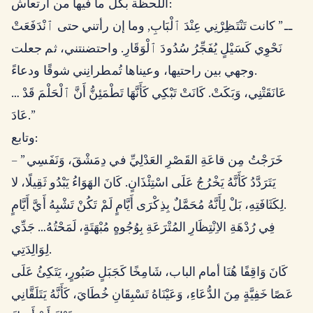
اللحظة بكلِّ ما فيها من ارتعاش:
ــ ” كانت تَنْتَظِرْنِي عِنْدَ ٱلْبَابِ, وما إن رأتني حتى ٱنْدَفَعَتْ
نَحْوِي كَسَيْلٍ يُفَجِّرُ سُدُودَ ٱلْوَقَارِ. واحتضنتني، ثم جعلت
وجهي بين راحتيها، وعيناها تُمطرانِني شوقًا ودعاءً.
… عَانَقَتْنِي، وَبَكَتْ. كَانَتْ تَبْكِي كَأَنَّهَا تَطْمَئِنُّ أَنَّ ٱلْحَلْمَ قَدْ
عَادَ.”
وتابع:
– ” خَرَجْتُ مِن قاعَةِ القَصْرِ العَدْلِيِّ في دِمَشْقَ، وَنَفَسِي
يَتَرَدَّدُ كَأَنَّهُ يَخْرُجُ عَلَى اسْتِئْذَانٍ. كَانَ الهَوَاءُ يَبْدُو ثَقِيلًا، لا
لِكَثَافَتِهِ، بَلْ لِأَنَّهُ مُحَمَّلٌ بِذِكْرَى أَيَّامٍ لَمْ تَكُنْ تَشْبِهُ أَيَّ أَيَّامٍ.
فِي رُدْهَةِ الاِنْتِظَارِ المُتْرَعَةِ بِوُجُوهٍ مُبْهَتَةٍ، لَمَحْتُهُ… جَدِّي
لِوَالِدَتِي.
كَانَ وَاقِفًا هُنَا أمام الباب، شَامِخًا كَجَبَلٍ صَبُورٍ، يَتَكِئُ عَلَى
عَصًا خَفِيَّةٍ مِنَ الدُّعَاءِ، وَعَيْنَاهُ تَسْبِقَانِ خُطَايَ، كَأَنَّهُ يَتَلَقَّانِي