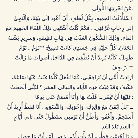
عَنْ تَجْرِبَتِهَا الأُولَى.
ٱسْتَأْذَنْتُ الجَمِيعَ، بِكُلِّ لُطْفٍ، أَنْ أَعُودَ إِلَى بَيْتِنَا، وَأَلْتَجِئَ
إِلَى رِحَابِ غُرْفَتِي… فَكَمْ كُنْتُ أَشْتَهِي ذٰلِكَ اللِّقَاءَ الحَمِيمَ مَعَ
المَاءِ، وَذٰلِكَ السُّكُونَ العَذْبَ فِي ثِيَابٍ نَظِيفَةٍ، وَسَرِيرٍ يَشْبِهُ
الحَنَانَ. كُلُّ خَلِيَّةٍ فِي جَسَدِي كَانَتْ تَصِيحُ: **نَوْمٌ… نَوْمٌ
طَوِيلٌ، كَأَنَّهُ يُرِيدُ أَنْ يُطْفِئَ فِي الدَّاخِلِ أَصْوَاتَ مَا زَالَتْ
تَرْتَجِفُ.**
أَرَادَتْ أُمِّي أَنْ تُرَافِقَنِي، كَمَا تَفْعَلُ كُلَّمَا غِبْتُ عَنْهَا سَاعَةً،
فَكَيْفَ وَقَدْ غِبْتُ هٰذِهِ الأيام والليالي العشر؟ لَكِنِّي أَلَحَحْتُ
عَلَيْهَا أَنْ تَبْقَى… قُلْتُ لَهَا وَأَنَا أَمْسَحُ عَلَى يَدِهَا:
ــ “بَلْ ابْقَيْ مَعَ وَالِدِكِ، وَإِخْوَتِكِ، وَالنِّسْوَةِ… أَنَا فَقَطْ أُرِيدُ أَنْ
أَسْتَحِمَّ، وَأَغْفُو، وَأَظُنُّ أَنَّ نَوْمَتِي سَتَطُولُ حَتَّى ثاني أَيَّامِ
العِيدِ بَعْدَ الغَدِ.”
وَ يَا لَحُسْنِ حَظِّي، لَمْ تَأْتِ أُمِّي مَعِي. لَوْ رَأَتْ مَا حصل،