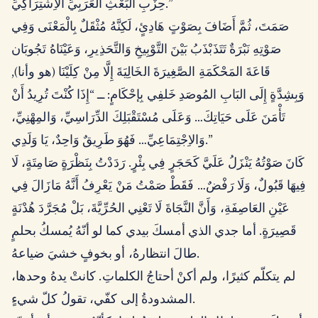
حِزْبِ البَعْثِ العَرَبِيِّ الاِشْتِرَاكِيِّ.”
صَمَتَ، ثُمَّ أَضَافَ بِصَوْتٍ هَادِئٍ، لَكِنَّهُ مُثْقَلٌ بِالْمَعْنَى وَفِي
صَوْتِهِ نَبْرَةٌ تَتَذَبْذَبُ بَيْنَ التَّوْبِيخِ وَالتَّحَذِيرِ، وَعَيْنَاهُ تَجُوبَان
قَاعَةَ المَحْكَمَةِ الصَّغِيرَةَ الخَالِيَةَ إِلَّا مِنْ كِلَيْنَا (هو وأنا),
وَبِشِدَّةٍ إِلَى البَابِ المُوصَدِ خَلفِي بِإحْكَامٍ: ــ “إِذَا كُنْتَ تُرِيدُ أَنْ
تَأْمَنَ عَلَى حَيَاتِكَ… وَعَلَى مُسْتَقْبَلِكَ الدِّرَاسِيِّ، وَالمِهْنِيِّ،
وَالاِجْتِمَاعِيِّ… فَهُوَ طَرِيقٌ وَاحِدٌ، يَا وَلَدِي.”
كَانَ صَوْتُهُ يَنْزَلُ عَلَيَّ كَحَجَرٍ فِي بِئْرٍ. رَدَدْتُ بِنَظْرَةٍ صَامِتَةٍ، لَا
فِيهَا قَبُولٌ، وَلَا رَفْضٌ… فَقَطْ صَمْتُ مَنْ يَعْرِفُ أَنَّهُ مَازَالَ فِي
عَيْنِ العَاصِفَةِ، وَأَنَّ النَّجَاةَ لَا تَعْنِي الحُرِّيَّةَ، بَلْ مُجَرَّدَ هُدْنَةٍ
قَصِيرَةٍ. أما جدي الذي أمسكَ بيدي كما لو أنّهُ يُمسكُ بحلمٍ
طالَ انتظارهُ، أو بخوفٍ خشيَ ضياعهُ.
لم يتكلّم كثيرًا، ولم أكنْ أحتاجُ الكلماتِ. كانتْ يدهُ وحدها،
المشدودةُ إلى كفّي، تقولُ كلّ شيءٍ.