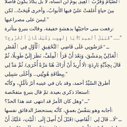
ٱلصِّيَامَ وَقُرْبَ ٱلْعِيدِ, يومٌ لن أنساه، لا بل يكادُ يكونُ فاصلًا
بينَ حياةٍ أُغلقتْ عليّ فيها الأبوابُ، وأخرى فُتِحَتْ… لكن
ليسَ على مصراعيها.”
رفعت منى حاجبَيْها بدهشةٍ خفيفة، وقالت بنبرةٍ متأثرة:
ــ “قُبَيْلَ ٱلْعِيدِ؟! يَا إِلٰهِي… وَكَيْفَ كَانَ ٱلْخُرُوج؟”
ــ “عَرَضُونِي عَلَى قَاضِي ٱلتَّحْقِيقِ ٱلْأَوَّلِ فِي ٱلْقَصْرِ
ٱلْعَدْلِيِّ بِدِمَشْقَ، وَبَعْدَ أَنْ قَرَأَ ٱلْمِلَفَّ، نَظَرَ إِلَيَّ طَوِيلًا، ثُمَّ
قَالَ بِجِدِّيَّةٍ بَارِدَةٍ: (لَا أُرِيدُ أَنْ أَرَاكَ هُنَا مَرَّةً أُخْرَى). ثُمَّ مَدَّ لِي
بِبِطَاقَةِ هُوِيَّتِي… وَأَخْلَى سَبِيلِي.”
أطرقَ السّيِّدُ أحمد، وقد بان في عينيه أثرُ تأمُّلٍ، وكأنّه
استعادَ ذكرى بعيدة. ثمّ قال بنبرةٍ متفحّصة:
ــ “وهل كان الأمرُ قد انتهى عند هذا الحدّ؟”
أجابه وهو يتنفّسُ بعمقٍ، كأنّه يستحضرُ الدقائق نفسها:
ــ “لَا… قَالَ لِي ٱلْقَاضِي: (قَبْلَ أَنْ أَصِلَ إِلَى ٱلْبَيْتِ، عَلَيْكَ أَنْ