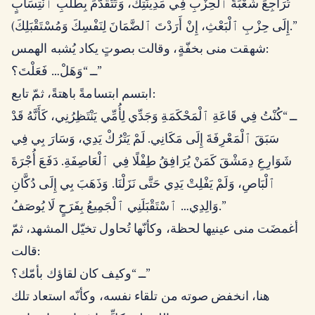
تُرَاجِعَ شُعْبَةَ ٱلْحِزْبِ فِي مَدِينَتِكَ، وَتَتَقَدَّمَ بِطَلَبِ ٱنْتِسَابٍ
إِلَى حِزْبِ ٱلْبَعْثِ، إِنْ أَرَدْتَ ٱلضَّمَانَ لِنَفْسِكَ وَمُسْتَقْبَلِكَ).”
شهقت منى بخفّةٍ، وقالت بصوتٍ يكاد يُشبه الهمس:
ــ “وَهَلْ… فَعَلْتَ؟”
ابتسم ابتسامةً باهتةً، ثمّ تابع:
ــ “كُنْتُ فِي قَاعَةِ ٱلْمَحْكَمَةِ وَجَدِّي لِأُمِّي يَنْتَظِرُنِي، كَأَنَّهُ قَدْ
سَبَقَ ٱلْمَعْرِفَةَ إِلَى مَكَانِي. لَمْ يَتْرُكْ يَدِي، وَسَارَ بِي فِي
شَوَارِعِ دِمَشْقَ كَمَنْ يُرَافِقُ طِفْلًا فِي ٱلْعَاصِفَةِ. دَفَعَ أُجْرَةَ
ٱلْبَاصِ، وَلَمْ يَفْلِتْ يَدِي حَتَّى نَزَلْنَا. وَذَهَبَ بِي إِلَى دُكَّانِ
وَالِدِي… ٱسْتَقْبَلَنِي ٱلْجَمِيعُ بِفَرَحٍ لَا يُوصَفُ.”
أغمضَت منى عينيها لحظة، وكأنّها تُحاول تخيّل المشهد، ثمّ
قالت:
ــ “وكيف كان لقاؤك بأمّك؟”
هنا، انخفض صوته من تلقاء نفسه، وكأنّه استعاد تلك