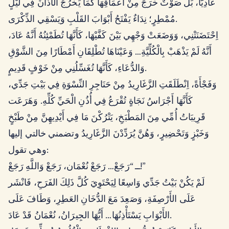
عَادِيًّا، بَلْ صَوْتٌ خَرَجَ مِنْ أَعْمَاقِهَا كَمَا يَخْرُجُ الأَذَانُ فِي لَيْلٍ
مُمْطِرٍ؛ نِدَاءٌ يَفْتَحُ أَبْوَابَ القَلْبِ وَيَسْقِي الذِّكْرَى.
اِحْتَضَنَتْنِي، وَوَضَعَتْ وَجْهِي بَيْنَ كَفَّيْهَا، كَأَنَّهَا تُطَمْئِنُهُ أَنَّهُ عَادَ،
أَنَّهُ لَمْ يَذْهَبْ بِالْكُلِّيَّةِ… وَعَيْنَاهَا تُطْلِقَانِ أَمْطَارًا مِنَ الشَّوْقِ
وَالدُّعَاءِ، كَأَنَّهَا تُغَسِّلُنِي مِنْ خَوْفٍ قَدِيمٍ.
وَفَجْأَةً، اِنْطَلَقَتِ الزَّغَارِيدُ مِنْ حَنَاجِرِ النِّسْوَةِ فِي بَيْتِ جَدِّي،
كَأَنَّهَا أَجْرَاسُ نَجَاةٍ تُقْرَعُ فِي أُذُنِ الْحَيِّ كُلِّهِ. وَهَرَعَت
قَرِيبَاتُ أُمِّي مِنَ المَطْبَخِ، يَتْرُكْنَ مَا فِي أَيْدِيهِنَّ مِنْ طَبْخٍ
وَخَبْزٍ وَتَحْضِيرٍ، وَهُنَّ يُرَدِّدْنَ الزَّغَارِيدُ وتضمني خالتي إليها
وهي تقول:
ــ “رَجَعْ… رَجَعْ نُعْمَان، رَجَعْ وَاللَّهِ رَجَعْ!”
لَمْ يَكُنْ بَيْتُ جَدِّي وَاسِعًا لِيَحْتَوِيَ كُلَّ ذَلِكَ الفَرَحِ، فَانْشَر
عَلَى الأَرْصِفَةِ، وَصَعِدَ مَعَ الدُّخَانِ العَطِرِ، وَطَافَ عَلَى
الأَبْوَابِ يَسْتَأْذِنُهَا… أَيُّهَا الجِيرَانُ، نُعْمَانُ قَدْ عَادَ.