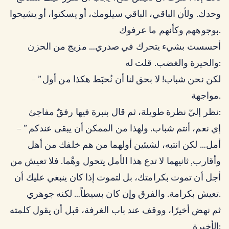
وحدك. ولأن الباقي، الباقي سيلومك، أو يسكتوا، أو يشيحوا
بوجوههم وكأنهم ما عرفوك.
أحسست بشيء يتحرك في صدري… مزيج من الحزن
والحيرة والغضب. قلت له:
– ” لكن نحن شباب! لا بحق لنا أن نُحبَط هكذا من أول
مواجهة.
نظر إليّ نظرة طويلة، ثم قال بنبرة فيها رفقٌ مفاجئ:
– ” إي نعم، أنتم شباب. ولهذا من الممكن أن يبقى عندكم
أمل… لكن انتبه، لشيئين أولهما من هم خلفك من أهل
وأقارب, ثانيهما لا تدع هذا الأمل يتحول وهْما. فلا تعيش من
أجل أن تموت بكرامتك، بل لتموت إذا كان ينبغي عليك أن
تعيش بكرامة. والفرق وإن كان بسيطاً… لكنه جوهري.
ثم نهض أخيرًا، ووقف عند باب الغرفة، قبل أن يقول كلمته
الأخيرة: