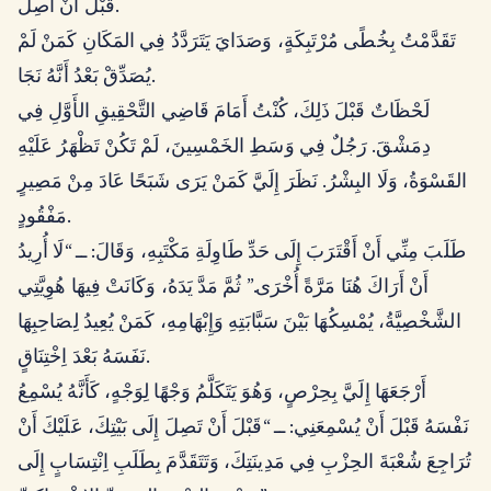
قَبْلَ أَنْ أَصِلَ.
تَقَدَّمْتُ بِخُطًى مُرْتَبِكَةٍ، وَصَدَايَ يَتَرَدَّدُ فِي المَكَانِ كَمَنْ لَمْ
يُصَدِّقْ بَعْدُ أَنَّهُ نَجَا.
لَحْظَاتٌ قَبْلَ ذَلِكَ، كُنْتُ أَمَامَ قَاضِي التَّحْقِيقِ الأَوَّلِ فِي
دِمَشْقَ. رَجُلٌ فِي وَسَطِ الخَمْسِينَ، لَمْ تَكُنْ تَظْهَرُ عَلَيْهِ
القَسْوَةُ، وَلَا البِشْرُ. نَظَرَ إِلَيَّ كَمَنْ يَرَى شَبَحًا عَادَ مِنْ مَصِيرٍ
مَفْقُودٍ.
طَلَبَ مِنِّي أَنْ أَقْتَرَبَ إِلَى حَدِّ طَاوِلَةِ مَكْتَبِهِ، وَقَالَ: ــ “لَا أُرِيدُ
أَنْ أَرَاكَ هُنَا مَرَّةً أُخْرَى.” ثُمَّ مَدَّ يَدَهُ، وَكَانَتْ فِيهَا هُوِيَّتِي
الشَّخْصِيَّةُ، يُمْسِكُهَا بَيْنَ سَبَّابَتِهِ وَإِبْهَامِهِ، كَمَنْ يُعِيدُ لِصَاحِبِهَا
نَفَسَهُ بَعْدَ اِخْتِنَاقٍ.
أَرْجَعَهَا إِلَيَّ بِحِرْصٍ، وَهُوَ يَتَكَلَّمُ وَجْهًا لِوَجْهٍ، كَأَنَّهُ يُسْمِعُ
نَفْسَهُ قَبْلَ أَنْ يُسْمِعَنِي: ــ “قَبْلَ أَنْ تَصِلَ إِلَى بَيْتِكَ، عَلَيْكَ أَنْ
تُرَاجِعَ شُعْبَةَ الحِزْبِ فِي مَدِينَتِكَ، وَتَتَقَدَّمَ بِطَلَبِ اِنْتِسَابٍ إِلَى