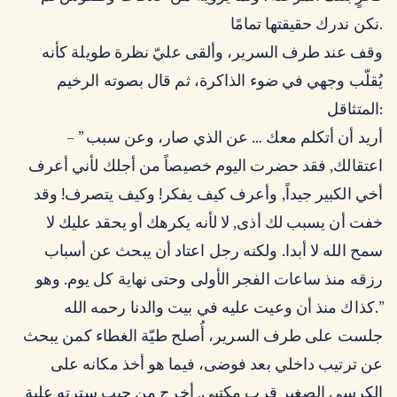
نكن ندرك حقيقتها تمامًا.
وقف عند طرف السرير، وألقى عليّ نظرة طويلة كأنه
يُقلّب وجهي في ضوء الذاكرة، ثم قال بصوته الرخيم
المتثاقل:
– ” أريد أن أتكلم معك … عن الذي صار، وعن سبب
اعتقالك, فقد حضرت اليوم خصيصاً من أجلك لأني أعرف
أخي الكبير جيداً, وأعرف كيف يفكر! وكيف يتصرف! وقد
خفت أن يسبب لك أذى, لا لأنه يكرهك أو يحقد عليك لا
سمح الله لا أبدا. ولكنه رجل اعتاد أن يبحث عن أسباب
رزقه منذ ساعات الفجر الأولى وحتى نهاية كل يوم. وهو
كذاك منذ أن وعيت عليه في بيت والدنا رحمه الله.”
جلست على طرف السرير، أُصلح طيّة الغطاء كمن يبحث
عن ترتيب داخلي بعد فوضى، فيما هو أخذ مكانه على
الكرسي الصغير قرب مكتبي. أخرج من جيب سترته علبة