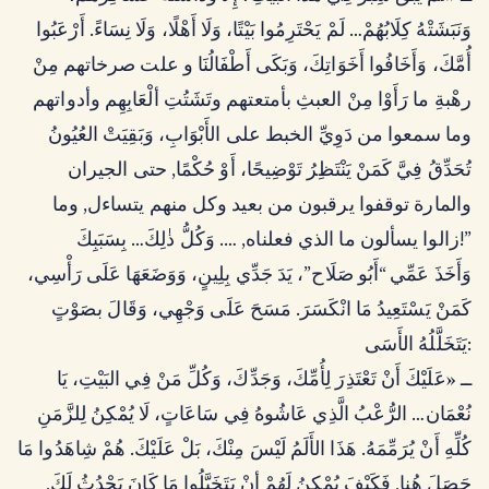
وَنَبَشَتْهُ كِلَابُهُمْ… لَمْ يَحْتَرِمُوا بَيْتًا، وَلَا أَهْلًا، وَلَا نِسَاءً. أَرْعَبُوا
أُمَّكَ، وَأَخَافُوا أَخَوَاتِكَ، وَبَكَى أَطْفَالُنَا و علت صرخاتهم مِنْ
رهْبةِ ما رَأَوْا مِنْ العبثِ بأمتعتهم وتَشَتُتِ ألْعَابِهِم وأدواتهم
وما سمعوا من دَوِيِّ الخبط على الأَبْوَابِ، وَبَقِيَتْ العُيُونُ
تُحَدِّقُ فِيَّ كَمَنْ يَنْتَظِرُ تَوْضِيحًا، أَوْ حُكْمًا, حتى الجيران
والمارة توقفوا يرقبون من بعيد وكل منهم يتساءل, وما
زالوا يسألون ما الذي فعلناه, …. وَكُلُّ ذٰلِكَ… بِسَبَبِكَ!”
وَأَخَذَ عَمِّي “أَبُو صَلَاح”، يَدَ جَدِّي بِلِينٍ، وَوَضَعَهَا عَلَى رَأْسِي،
كَمَنْ يَسْتَعِيدُ مَا انْكَسَرَ. مَسَحَ عَلَى وَجْهِي، وَقَالَ بصَوْتٍ
يَتَخَلَّلُهُ الأَسَى:
ــ «عَلَيْكَ أَنْ تَعْتَذِرَ لِأُمِّكَ، وَجَدِّكَ، وَكُلِّ مَنْ فِي البَيْتِ، يَا
نُعْمَان… الرُّعْبُ الَّذِي عَاشُوهُ فِي سَاعَاتٍ، لَا يُمْكِنُ لِلزَّمَنِ
كُلِّهِ أَنْ يُرَمِّمَهُ. هَذَا الأَلَمُ لَيْسَ مِنْكَ، بَلْ عَلَيْكَ. هُمْ شِاهَدُوا مَا
حَصَلَ هُنا, فَكَيْفَ يُمْكِنُ لَهُمْ أِنْ يَتَخَيَّلُوا مَا كَانَ يَحْدُثُ لَكَ,