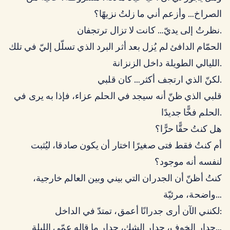
الصراخ… وأزعم أني ما زلتُ نزيهًا؟
نظرتُ إلى يديّ… كانت لا تزال ترتجفان.
الحمّام الدافئ لم يُزل بعد أثر البرد الذي تسلّل إليّ في تلك
الليالي الطويلة داخل الزنزانة.
لكنّ الذي ارتجف أكثر… كان قلبي.
قلبي الذي ظنّ أنه سيجد في الحلم عزاء، فإذا به يرى في
الحلم فخًّا جديدًا.
هل كنتُ حقًّا حرًّا؟
أم كنتُ فقط فتى صغيرًا اختار أن يكون صادقا، ليُثبت
لنفسه أنه موجود؟
كنتُ أظنّ أن الجدران التي بيني وبين العالم خارجية،
واضحة، مرئيّة…
لكنني الآن أرى جدرانًا أعمق، تمتدّ في الداخل:
جدار الخوف، جدار الشك، جدار ما قاله عمّي الليلة…