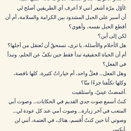
لأوّل مرّة أشعر أنني لا أعرف أي الطريقين أصلح لي:
أن أسير على الحبل المشدود بين الكرامة والسلامة، أم أن
أقطع الحبل نفسه، وأهوي؟
لكن إلى أين؟
هل الأحلام والأسئلة، يا ترى، تستحقّ أن نُعتقل من أجلها؟
أم أن الحياة الحقيقية تبدأ فقط حين نكفّ عن الحلم، ونبدأ
في الفعل؟
وهل الفعل… فعلٌ واحد، أم خياراتٌ كثيرة، كلها ناقصة،
وكلها تكلّفنا جزءًا منّا؟
أغمضتُ عينيّ، واستلقيت.
كنتُ أسمع صوت جدي القديم في الحكايات… وصوت أبي
المتعب في آخر زيارة… وصوت أمي عند كل عودة لي…
وصوتي أنا حين كنتُ أُقسم، هناك، في العتمة، أنني لن
أنكسر.