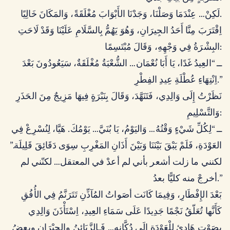
لَكِنْ… عِنْدَمَا وَصَلْنَا، وَجَدْنَا الأَبْوَابَ مُغْلَقَةً، وَالمَكَانَ خَالِيًا.
اِقْتَرَبَ مِنَّا أَحَدُ الجِيرَانِ، وَهُوَ يَهُمُّ بِالسَّلَامِ عَلَيْنَا وَقَدْ لَاحَتِ
البِشْرَةُ فِي وَجْهِهِ، وَقَالَ مُبْتَسِمًا:
ــ “العِيدُ غَدًا، يَا أَبَا نُعْمَان… الشُّعْبَةُ مُغْلَقَةٌ، سَيَعُودُونَ بَعْدَ
اِنْتِهَاءِ عُطْلَةِ عِيدِ الفِطْرِ.”
نَظَرْتُ إِلَى وَالِدِي، فَتَنَهَّدَ، وَقَالَ بِنَبْرَةٍ فِيهَا مَزِيجٌ مِنَ الحَذَرِ
وَالتَّسْلِيمِ:
ــ “لِكُلِّ شَيْءٍ وَقْتُهُ… وَاليَوْمُ، يَا بُنَيَّ… يَوْمُكَ. هَيَّا، لِنُسْرِعْ فِي
العَوْدَةِ، فَلَمْ يَبْقَ بَيْنَنَا وَبَيْنَ أَذَانِ المَغْرِبِ سِوَى دَقَائِقَ قَلِيلَة.”
لكنني ما زلت أشعر بأني لم أعدْ في المعتقل… لكنّني لم
أخرجْ منه كليًّا بعدُ.”
بَعْدَ الإِفْطَارِ، وَفِيمَا كَانَت أصَواتُ المُآذِّنِ تَتَرَنَّمُ فِي الأُفُقِ
كَأَنَّها تُعَلّقُ نَجْمًا جَدِيدًا عَلَى سَمَاءِ العِيدِ، اِسْتَأْذَنَ وَالِدِي
بِصَوْتٍ هَادِئٍ لِلْعَوْدَةِ إِلَى دُكَّانِهِ… فَـالزَّبَائِنُ والجِيْرَانِ وبعضُ