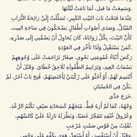
وَسَمِعَتْ مَا قيل، لَمَا نَامَتْ لَيْلَتَهَا.
عِنْدَمَا فَتَحْتُ بَابَ البَيْتِ الكَبِيرِ، تَسَلَّلَتْ إِلَيَّ رَائِحَةُ التُّرَابِ
المُبْتَلِّ، وَصَدَى أَصْوَاتِ أَطْفَالٍ يَضْحَكُونَ فِي سَاحَةِ البيت.
كَأَنَّ البَيْتَ، بِكُلِّ زَوَايَاهُ، كَانَ يُحَاوِلُ أَنْ يَضُمَّنِي إِلَى صَدْرِهِ،
كَمَنْ يَسْتَقْبِلُ وَلَدًا تَأَخَّرَ فِي العَوْدَةِ.
رَكَضَ أَبْنَاءُ عُمُومَتِي نَحْوِي، صِغَارٌ تَزَاحَمَتْ عَلَى وُجُوهِهِمْ
بَسْمَاتُ العِيدِ، وَتَرَانِيمُ الطُّفُولَةِ تُلَاحِقُ خُطَايَ. وَقَبْلَ أَنْ
أَبْتَسِمَ لَهُمْ، أَوْ أَجُثَّوَ عَلَى رُكْبَتَيَّ لِأَحْتَضِنَهُمْ، فُتِحَ بَابٌ آخَرُ، لَمْ
يَكُنْ فِي الحُسْبَانِ.
خَرَجَ جَدِّي.
وَجْهُهُ، كَمَا لَمْ أَرَهُ قَطُّ، مُتَجَهِّمٌ كَسَحَابَةِ صَيْفٍ تَكْتُمُ الرَّعْدَ،
وَعُرُوقُ عُنُقِهِ تَتَفَجَّرُ غَضَبًا، وَنَظْرَتُهُ نَازِلَةٌ عَلَيَّ كَالسَّهْمِ،
تُفْلِتُ مِنْ قَوْسِ صَمْتٍ مُرْعِبٍ.
وَقَبْلَ أَنْ أَسْتَفْسِرَ، أَوْ أَسْتَعِدَّ، هَوَى بِكَفِّهِ عَلَى وَجْهِي.