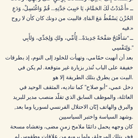
ــ «أَعْدَدْتُ لَكَ الحَمَّامَ، يَا حَبِيبَ جَدَّتِهِ… قُمْ وَاغْتَسِلْ، وَدَعِ
الحُزْنَ يَسْقُطُ مَعَ المَاءِ. فالبيت من دونك كان كأن لا روح
فيه.»
ــ “سَأَفْتَحُ صَفْحَةً جَدِيدَةً… لِأُمِّي، ولكِ وَلِجَدِّي، وَلأَبِي
وَلِنَفْسِي.”
بعد أن أنهيت حمّامي، وتهيأت للخلود إلى النوم، إذ بطرقات
خفيفة على الباب تُنذر بزيارة غير متوقعة. لم يكن في
البيت من يطرق بتلك الطريقة إلا هو.
دخل عمي، “أبو صلاح” كما نناديه، المثقف الوحيد في
العائلة، والموظف السابق الذي تقلّد منصب مدير للبريد
والبرق والهاتف إبّان الاحتلال الفرنسي لسوريا وما بعد,
وشهد السياسة واختبر السياسيين.
كان وجهه يحمل دائمًا ملامح زمنٍ مضى، وتغشاه مسحة
فخرٍ بتلك المرحلة، ولما يرويه من علاقات وطقوس لم