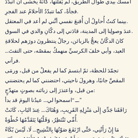
أمسكَ بيدي طوال الطريق، لم يُفلتها، كأنّهُ يخشى أن أتبدّدَ
فجأةً، كما تتبدّدُ الأحلامُ عند الفجرِ.
بينما كنتُ أُحاولُ أن أُقنعَ نفسي أنَّني لم أعد في المعتقل.
عندَ وصولِنا إلى المدينة، قادَني إلى دكّانِ والدي في السوق.
كانَ الدكّانُ يعجُّ بالزبائن، رجالٌ ينتظرونَ دورَهم لحلاقةِ
العيد، وأبي خلفَ الكرسيِّ منهمكٌ بمقصّه، حتى التفتَ…
فرآني.
تجمّدَ للحظة، ثمّ ابتسمَ كما لم يفعلْ من قبل، ورمَى
المقصَّ جانبًا، وهرولَ ناحيتي، احتضنني كما لم يحتضنني
من قبل، واعتذرَ إلى زبائنه بصوتٍ متهدّجٍ:
ــ “اسمحوا لي… عيدُنا اليومَ قد بدأ.”
رَافَقَنا جَدِّي إِلَى مَنْزِلِهِ القَرِيبِ، وَهُنَاكَ… عِندَ البَابِ، كَانَتْ
أُمِّي تَنْتَظِرُ، وَقَلْبُهَا يَتَقَدَّمُهَا خُطْوَةً.
مَا إِنْ رَأَتْنِي، حَتَّى ارْتَفَعَ صَوْتُهَا بِالنَّشِيجِ… لَا، لَيْسَ بُكَاءً