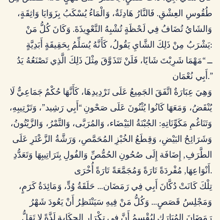
طُقُوسِ العِشْقِ. فَالنَّارُ هَادِئَةٌ، وَالْمَاءُ يُسْكَبُ بِزَوَايَا وَاثِقَةٍ،
وَالشَايُ تُضَافُ فِي لَحْظَةٍ تُشْبِهُ التَّعْوِيذَةَ. وَكَانَ كُلُّ مَنْ
يَشْرَبُ مِنْ ذَلِكَ الشَّايِ يَقُولُ، كَأَنَّهُ يُسَلِّمُ بِحَقِيقَةٍ أَبَدِيَّةٍ:
ــ “مَهْمَا شَرِبْتَ شَايًا، فَلَنْ تَتَذَوَّقَ مِثْلَ ذَلِكَ الَّذِي تَصْنَعُهُ يَدُ
أَبِي نُعْمَان.”
وَهِيَ عِبَارَةٌ اتَّفَقَ الجَمِيعُ عَلَى تَرْدِيدِهَا، كَأَنَّهَا حُكْمٌ جَمَاعِيٌّ لَا
يُنْقَضُ، وَمَعَهَا كَانُوا يُثْنُونَ عَلَى صَحْونِ “أَبِي رَشِيد”، وَتَرْتِيبِهِ،
وَتَنَاغُمِ مَكَوِّنَاتِهِ: الجُبْنَةُ البَيْضَاء، وَالمُرَبَّى، وَالتَّمْرُ، وَالزَّيْتُونُ،
وَشَرَائِحُ البَيْضِ، وَقِطَعُ الخُبْزِ المُحَمَّصِ، وَرَشَّةُ الزَّعْتَرِ عَلَى
الطَّرَفِ, إِضَافَة إِلَى صُحُونِ الحُمُّصِّ وَالفُولِ بِتَرَاتِيبِهَا وَتَعَدُّدِ
أَنْوَاعِهَا, مُفْردَةً تَارَةً وَمُجَمَّعَةً تَارَةً أُخْرَى.
تِلْكَ كَانَتْ دُكَّانَ أَبِي فِي رَمَضَان… حَلَقَةُ وُدٍّ، وَمَائِدَةُ كَرَمٍ،
وَمَجْلِسُ قَصَصٍ… وَكُلُّ مَنْ فِيهِ سَيَنْتَظِرُ أَنْ يَعُودَ شَهْرُ
رَمَضَانَ المُبَارَك ليُقْسِمُ أَنَّ فِي تِكْرَارِ الحِكَايةِ لَذَّةً لا تَقِلُّ