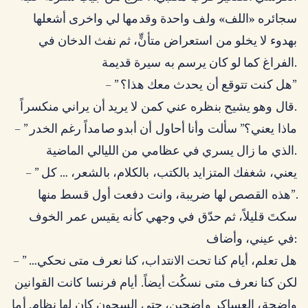
سجائره «اللف» ولف واحدة وقدمها لي واخرى أشعلها
بهدوء لا يخلو من استعراض متأنٍّ، ثم نفث الدخان في
الفراغ كما لو كان يرسم به سيرة قديمة.
– ” هل كنت تتوقع أن يحدث معك هذا؟”
قال وهو يشيح بنظره عني كمن لا يريد أن يراني منكسراً.
– ” ماذا يعني؟” سألت وأنا أحاول أن أبدو صامداً رغم الخدر
الذي ما زال يسري في عظامي من الليالي الماضية.
– ” يعني، شغفك المتزايد بالكتب، بالكلام، بالشعر، … كل
هذه القصص لها ضريبة، وانت دفعت أول قسط منها”.
سكتَ قليلاً، ثم حدّق في وجهي كأنه يقيس عمر الخوف
في عيني، وأضاف:
– ” هل تعلم، أيام كنا تحت الانتداب، كنا نعرف متى نحكي…
لكن كنا نعرف متى نسكُت أيضاً. أيام فرنسا كانت القوانين
واضحة، العساكر واضحين، حتى السجون كان لها نظام. أما