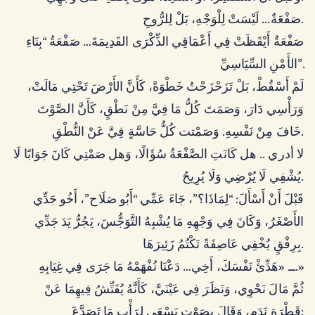
صَفْعَةٌ… لَيْسَتْ لِلْوَجْهِ، بَلْ لِلرُّوحِ.
صَفْعَةٌ أَيْقَظَتْ فِي أَعْمَاقِي الذِّكْرَى القَدِيمَةَ… صَفْعَةُ “بِنَاءِ
الأَمْنِ السِّيَاسِيِّ”.
لَمْ أَسْقُطْ، بَلْ تَزَحْزَحْتُ خَطْوَةً، كَأَنَّ الأَرْضَ تَحْتِي مَالَتْ،
وَرَأْسِي دَارَ، وَصَمَتَ كُلُّ مَا فِيَّ مِنْ نَطْقٍ، كَأَنَّ الصَّوْتَ
خَافَ مِنْ نَفْسِهِ. وَصَمْتت كُلُّ حَاسَّةٍ فِيَّ عَنْ النُّطْقِ.
لا أدري .. هل كَانَتِ الصَّفْعَةُ سُؤَالًا، وَهل صَمْتِي كَانَ جَوَابًا لَا
يُشْفِي لَا يُرْضِي وَلَا يُرِيحُ.
قَبْلَ أَنْ أَسْأَلَ: “لِمَاذَا؟”، جَاءَ عَمِّي “أَبُو صَلَاح”، أَخُو جَدِّي
الأَصْغَرُ، وَكَانَ فِي وَجْهِهِ مَا يُشْبِهُ التَّوَجُّسَ، يَجُرُّ يَدَ جَدِّي
بِرِفْقٍ يُخْفِي عَاصِفَةً تَكْتُمُ زَئِيرَهَا.
ــ «هَدِّئْ نَفْسَكَ، أَخِي… دَعْنَا نُفْهَمْهُ مَا جَرَى فِي غِيَابِهِ.»
ثُمَّ مَالَ نَحْوِي، وَنَظَرَ فِي عَيْنَيَّ، كَأَنَّهُ يُفَتِّشُ فِيهِمَا عَنْ
قَطْرَةِ نَدَمٍ، وَقَالَ بِصَوْتٍ يَسْعَى لِرَأْبِ مَا تَصَدَّعَ: