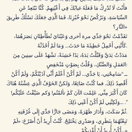
فأَنْتَ لَا تُدْرِكُ مَا فَعَلَهُ غيابُكَ فِي أَعْيُنِهِمْ. كُنَّا نَبْتَعِدُ عَنِ
السِّيَاسَةِ، وَنَرْكُضُ نَحْوَ خُبْزِنَا، فَمَا الَّذِي جَعَلَكَ تَسْلُكُ طَرِيقَ
النَّارِ؟»
تَقَدَّمْتُ نَحْوَ جَدِّي مرة أخرى وَعَيْنَايَ تُطَأْطِئَانِ بَصَرَهُمَا،
كَأَنَّنِي أَحْمِلُ خَطِيئَةَ مَا حَدَثَ… وَمَا لَمْ أَحْدُثْهُ.
مَدَدْتُ يَدَيَّ وَقَبَّلْتُ يَدَهُ، يَدًا خَشِنَةً، تَشْهَدُ عَلَى سِنِينَ مِنَ
العَمَلِ وَالضَّنْكِ، وَقُلْتُ بِصَوْتٍ مُنْخَفِضٍ:
ــ “سَامِحْنِي، يَا جَدِّي… لَمْ أَكُنْ أَعْلَمُ أَنِّي آذَيْتُكُمْ، وَلَمْ أَكُنْ
أَقْصِدُ ذٰلِكَ. فما كُنْتُ ضَائِعًا، وَلكنَّ الخَوْفُ الَّذِي عِشْتُهُ هُنَاكَ
كَانَ أَكْبَرَ مِنِّي, عَلِمْت الآنَ كَمْ تألمْتُم! وَكم ضَيَّقْتُ عَلَيْكُم!
وَلَكِنَّنِي لَمْ أَكُنْ أَعْنِي ذٰلِكَ… .”
ثُمَّ سَكَتَ، وَأَدَارَ ظَهْرَهُ، وَمَضَى جَارًّا جَدِّي إِلَى غُرْفَتِهِ.
تَبِعْتُهُمَا بِنَظَرِي، وَصَدْرِي يَخْتَلِجُ. كُنْتُ أُرِيدُ أَنْ أَصْرُخَ: «لَمْ
أَكُنْ أُرِيدُ أَنْ أُؤْذِيكُمْ…»