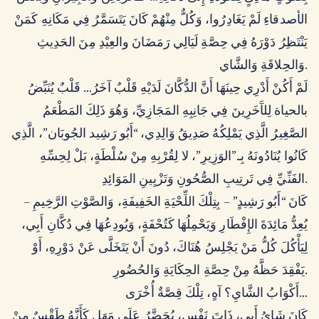
الأصدقاءِ لَمْ يَغَادِرُوا، وَكُلٌّ مِنْهُمْ كَانَ يَتَسَمَّرُ فِي مَكَانِهِ كَمَنْ
يَنْتَظِرُ دَوْرَهُ فِي حِصَّةِ لَيَالِي رَمَضَانَ والعِيْدِ مِنَ الحَدِيثِ
وَالحِلاقَةِ وَالشَّاي.
لَمْ أَكُنْ أَدْرِي حِينَهَا أَنَّ الدُّكَّانَ لَدَيْهِ قَلْبٌ آخَرُ… قَلْبٌ يُنَبِّضُ
بالحياة لِلآَخَرِينَ فِي جَانِبِهِ المَجَازِيِّ، وَهُوَ ذَلِكَ المَطْعَمُ
الصَّغِيرُ الَّذِي يَمْلِكُهُ صَدِيقُ وَالِدِي، “أَبُو رَشِيد الجُوبَان”، الَّذِي
كَانُوا يُنَادُونَهُ بِـ”الوَزِيرِ”، لا لِقُرْبِهِ مِنْ سُلْطَةٍ، بَلْ لِحِسِّهِ
الفَنِّيِّ فِي تَرتِيبِ الصُّحُونِ وَتَزْيِينِ المَوَائِدِ.
كَانَ “أَبُو رَشِيدٍ” – بِتِلْكَ اللِّحْيَةِ الخَفِيفَةِ، وَالصَّوْتِ الرَّخِيمِ –
يُعِدُّ مَائِدَةَ الإِفْطَارِ وَيَحْمِلُهَا كَتُحْفَةٍ، وَيُودِعُهَا فِي دُكَّانِ أَبِي،
لِيَأْكُلَ كُلُّ مَنْ يَجْلِسُ هُنَاكَ، دُونَ أَنْ يَتَخَلَّى عَنْ دَوْرِهِ، أَوْ
يَفْقِدَ حَظَّهُ مِنْ حِصَّةِ الحِكَايَةِ وَالحُضُورِ.
أَكْوَابُ الشَّايِ؟ آهٍ، تِلْكَ قِصَّةٌ أُخْرَى…
كَانَ شَايُ أَبِي، ذَاتَ نَفْسٍ، يُحَضَّرُ عَلَى مَهَلٍ كَأَنَّهُ طَقْسٌ مِنْ