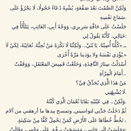
وَلَكِنَّ الصَّمْتَ بَعْدَ صَفْعَةٍ، يُشْبِهُ دُعَاءً خَجُولًا، لَا يَجْرُؤُ عَلَى
سَمَاعِ نَفْسِهِ.
جَلَسْتُ عَلَى حَافَّةِ سَرِيرِي، وَوَجْهُ أَبِي، الغَائِبِ، يَتَلَأْلَأُ فِي
خَيَالِي، كَأَنَّهُ يَقُولُ لِي:
ــ «كُلُّنَا أُصِبْنَا، يَا بُنَيَّ… وَلَكِنَّنَا لَا نَكْرَهُ مَنْ نُحِبُّهُ. نُعَاتِبُهُ، لِكَيْ لَا
يُؤْذِي نَفْسَهُ ولا يؤذينا مَرَّةً أُخْرَى.»
أَسْدَلْتُ سِتَارَ النَّافِذَةِ، وَخَلَعْتُ قَمِيصَ المَعْتَقَلِ، وَوَقَفْتُ
أَمَامَ الْمِرْآةِ…
مَنْ هَذَا الَّذِي يُحَدِّقُ فِيَّ؟
لَا يُشْبِهُنِي.
وَلَكِنْ… فِي عَيْنَيْهِ بَقَايَا نُعْمَانَ الَّذِي كُنْتُهُ.
ثُمَّ دَخَلَتْ جَدَّتِي لتواسيني, وتمسح بيدها ما أرهقني من آلام
، تَخُطُّ خُطَاهَا عَلَى الأَرْضِ كَمَنْ يَحْمِلُ كَفًّا مِنْ سَكِينَةٍ.
وَجَلَسَتْ إِلَى جَانِبِي، وَمَسَحَتْ بِرِفْقٍ عَلَى وَجْهِي، وَقَالَتْ: