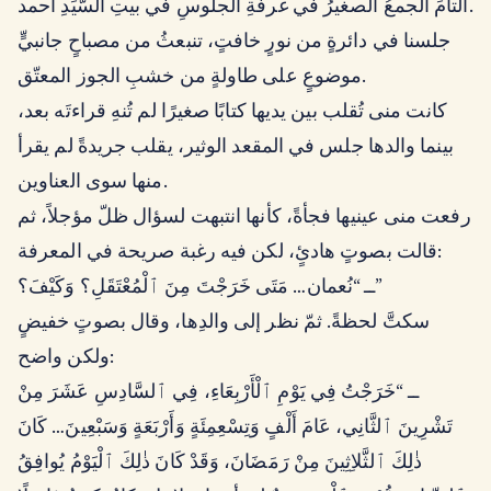
التأمَ الجمعُ الصغيرُ في غرفةِ الجلوسِ في بيتِ السّيِّدِ أحمد.
جلسنا في دائرةٍ من نورٍ خافتٍ، تنبعثُ من مصباحٍ جانبيٍّ
موضوعٍ على طاولةٍ من خشبِ الجوز المعتّق.
كانت منى تُقلب بين يديها كتابًا صغيرًا لم تُنهِ قراءتَه بعد،
بينما والدها جلس في المقعد الوثير، يقلب جريدةً لم يقرأ
منها سوى العناوين.
رفعت منى عينيها فجأةً، كأنها انتبهت لسؤال ظلّ مؤجلاً، ثم
قالت بصوتٍ هادئٍ، لكن فيه رغبة صريحة في المعرفة:
ــ “نُعمان… مَتَى خَرَجْتَ مِنَ ٱلْمُعْتَقَلِ؟ وَكَيْفَ؟”
سكتَّ لحظةً. ثمّ نظر إلى والدِها، وقال بصوتٍ خفيضٍ
ولكن واضح:
ــ “خَرَجْتُ فِي يَوْمِ ٱلْأَرْبِعَاءِ، فِي ٱلسَّادِسِ عَشَرَ مِنْ
تَشْرِينَ ٱلثَّانِي، عَامَ أَلْفٍ وَتِسْعِمِئَةٍ وَأَرْبَعَةٍ وَسَبْعِينَ… كَانَ
ذٰلِكَ ٱلثَّلاِثِينَ مِنْ رَمَضَانَ، وَقَدْ كَانَ ذٰلِكَ ٱلْيَوْمُ يُوافِقُ