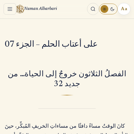
Menu
Aa
Numan Albarbari
REA
TOO
على أعتاب الحلم – الجزء 07
الفصلُ الثلاثون خروجٌ إلى الحياة… من
جديد 32
كانَ الوقتُ مساءً دافئًا من مساءاتِ الخريفِ المُبكِّر، حينَ