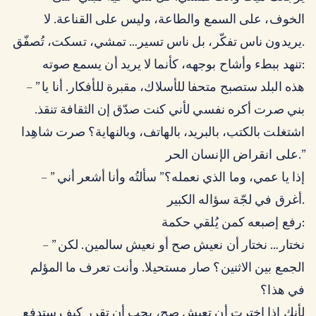
الخوف، على السمع والطاعة، وليس على القناعة. لا
يريدون ناس تفكّر، بل ناس تسير… تمشي، تسكت، تُصفّق.
تنهد ببطء وأشاح بوجهه، كأنما لا يريد أن يسمع صوته:
– ” هذه البلد ستصبح متحفا للأسلاك، مقبرة للأفكار. أنا يا
بني صرت أكره نفسي لأني كنت صدّق إن الثقافة تنقذ.
اشتغلت بالكتب، بالبريد، بالهاتف، وبالنهاية؟ صرت شاهِدا
على انقراض الإنسان الحر.”
– ” إذا يا عمي، وما الذي نعمله؟” سألتُه وأنا أشعر أني
أغرق في لجّة سؤاله الكبير.
رفع إصبعه كمن يُلقي حكمة:
– ” نختار… نختار أن نعيش صح أو نعيش سالمين. لكن
الجمع بين الاثنين؟ صار مستحيلا. وأنت تعرف ما المؤلم
في هذا؟
لأنك إذا اخترت أن تعيش صح، يجب أن تقرر كيف ستدفع