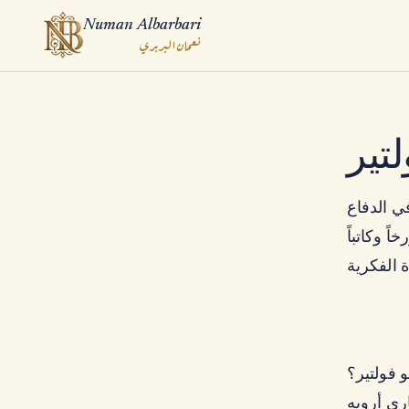
Numan Albarbari
نعمان البربري
ook
تير
App
في الدفاع
ً وكاتباً
و فولتير؟