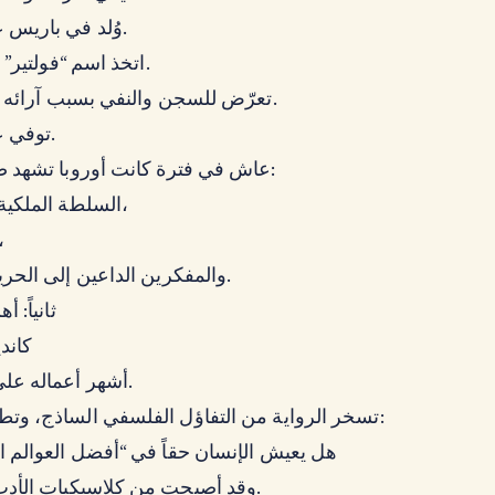
وُلد في باريس عام 1694.
اتخذ اسم “فولتير” اسماً أدبياً.
تعرّض للسجن والنفي بسبب آرائه وانتقاداته.
توفي عام 1778.
عاش في فترة كانت أوروبا تشهد صراعاً بين:
السلطة الملكية المطلقة،
والكني
والمفكرين الداعين إلى الحرية والعقل.
ثانياً: أ
كانديد (
أشهر أعماله على الإطلاق.
تسخر الرواية من التفاؤل الفلسفي الساذج، وتطرح سؤالاً:
هل يعيش الإنسان حقاً في “أفضل العوالم ا
وقد أصبحت من كلاسيكيات الأدب العالمي.