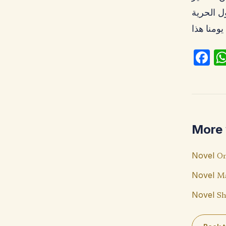
ل الحرية
Fa
ce
b
o
o
More 
k
Novel
On
Novel
Ma
Novel
Sh