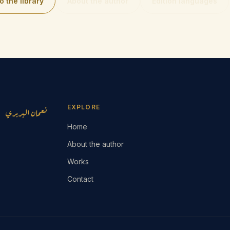
o the library
About the author
Edition languages
EXPLORE
نعمان البربري
Home
About the author
Works
Contact