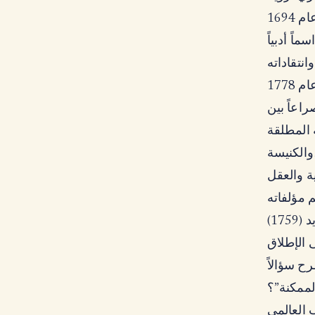
سة،
هم مؤلفاته
1759)
لممكنة”؟