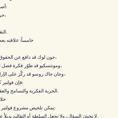
أصبح رمزاً لـ:
حرية التعبير،
النقد الفكري.
خامساً: علاقته بعص
جون لوك قد دافع عن الحقوق الطبيعية،
ومونتسكيو قد طوّر فكرة فصل السلطات،
وجان جاك روسو قد ركّز على الإرادة العامة،
فإن فولتير كان صوت:
الحرية الفكرية والتسامح والعقل النقدي.
خلا
يمكن تلخيص مشروع فولتير في عبارة:
لا تخشَ السؤال، ولا تجعل السلطة أو التقاليد بديلاً عن التفكير.