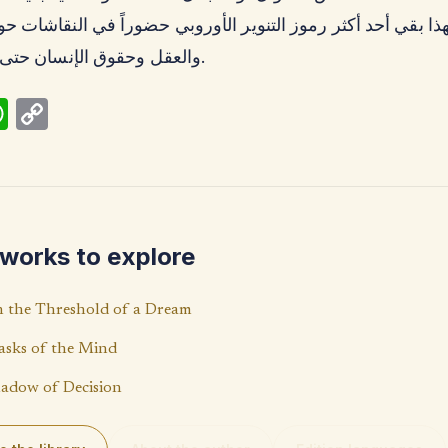
ذا بقي أحد أكثر رموز التنوير الأوروبي حضوراً في النقاشات حو
والعقل وحقوق الإنسان حتى يومنا هذا.
W
C
h
o
at
p
s
y
A
Li
works to explore
p
n
p
k
 the Threshold of a Dream
sks of the Mind
adow of Decision