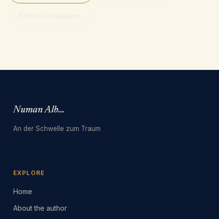
Edition languages
Numan Albarbari
An der Schwelle zum Traum
EXPLORE
Home
About the author