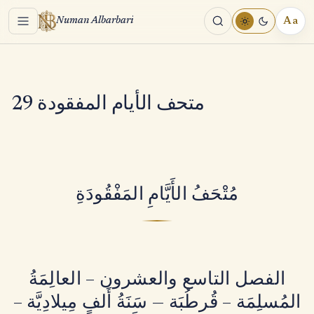
Menu
Aa
Numan Albarbari
REA
TOO
متحف الأيام المفقودة 29
مُتْحَفُ الأَيَّامِ المَفْقُودَةِ
الفصل التاسع والعشرون – العالِمَةُ
المُسلِمَة – قُرطُبَة — سَنَةُ أَلفٍ مِيلادِيَّة –