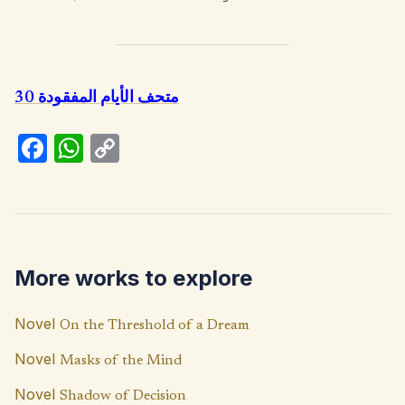
متحف الأيام المفقودة 30
Fa
W
C
ce
h
o
b
at
p
o
s
y
o
A
Li
More works to explore
k
p
n
p
k
Novel
On the Threshold of a Dream
Novel
Masks of the Mind
Novel
Shadow of Decision