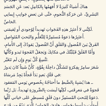
هناكَ أَشياءُ كَثيرَةٌ لا أَفهَمُها بِالكامِلِ بَعد: عَنِ الجَسَدِ
البَشَرِيِّ، عَن حَرَكَةِ النُّجومِ، حَتَّى عَن بَعضِ جَوانِبِ إِيمانِي
الخاصِّ.
لَكِنَّني لا أَعتَبِرُ هذِهِ الفَجَواتِ تَهديداً لِوُجودي أَو لِقيمَتي.
أَعتَبِرُها دَعوَةً مُستَمِرَّةً لِلتَّعَلُّمِ وَالبَحثِ المُتَواصِلِ.
الفَرقُ بَينَ الفُضولِ وَالقَلَقِ أَنَّ الفُضولَ يَقودُكَ إِلى الأَمامِ،
وَأَمَّا القَلَقُ فَيُثَبِّتُكَ في مَكانِكَ وَيَجعَلُ الفَجوَةَ تَبدو وَكَأَنَّها
تَتَّسِعُ كُلَّ يَومٍ وَإِن لَم تَتَغَيَّر.
شَعَرَ سامِرٌ بِفِكرَةٍ تَتَشَكَّلُ داخِلَهُ بِقُوَّةٍ، كَأَنَّ شَيئاً كانَ يَدورُ
في فَلَكٍ بَعيدٍ بَدَأَ فَجأَةً يَجِدُ مَرسَاهُ:
ـ هذا يُشبِهُ بِالضَّبطِ ما أَحتاجُهُ بِخُصوصِ يَومي المَفقود.
فَجوَةٌ في مَعرِفَتي، لَكِنَّها لَيسَت بِالضَّرورَةِ تَهديداً، بَل رُبَّما
دَعوَةٌ لِلبَحثِ المُستَمِرِّ دونَ قَلَقٍ مُسيطِرٍ عَلى حَياتي كُلِّها.
أَومَأَت بِرَأسِها بِحَماسٍ هادِئٍ، الحَماسُ الَّذي يَنبُعُ مِن فَرَحِ