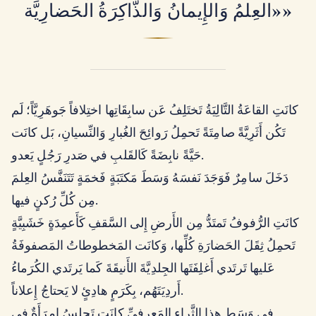
«العِلمُ وَالإِيمانُ وَالذَّاكِرَةُ الحَضارِيَّة»
كانَتِ القاعَةُ التَّالِيَةُ تَختَلِفُ عَن سابِقَاتِها اختِلافاً جَوهَرِيَّاً؛ لَم
تَكُن أَثَرِيَّةً صامِتَةً تَحمِلُ رَوائِحَ الغُبارِ وَالنِّسيانِ، بَل كانَت
حَيَّةً نابِضَةً كَالقَلبِ في صَدرِ رَجُلٍ يَعدو.
دَخَلَ سامِرٌ فَوَجَدَ نَفسَهُ وَسَطَ مَكتَبَةٍ فَخمَةٍ تَتَنَفَّسُ العِلمَ
مِن كُلِّ رُكنٍ فيها.
كانَتِ الرُّفوفُ تَمتَدُّ مِن الأَرضِ إِلى السَّقفِ كَأَعمِدَةٍ خَشَبِيَّةٍ
تَحمِلُ ثِقَلَ الحَضارَةِ كُلِّها، وَكانَت المَخطوطاتُ المَصفوفَةُ
عَليها تَرتَدي أَغلِفَتَها الجِلدِيَّةَ الأَنيقَةَ كَما يَرتَدي الكُرَماءُ
أَردِيَتَهُم، بِكَرَمٍ هادِئٍ لا يَحتاجُ إِعلاناً.
في وَسَطِ هذا الثَّراءِ المَعرِفِيِّ كانَت تَجلِسُ امرَأَةٌ في