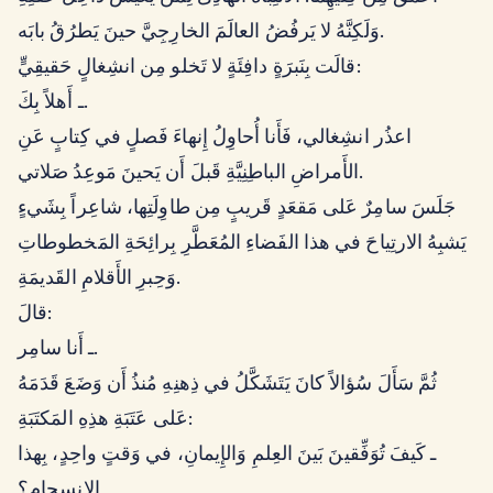
وَلَكِنَّهُ لا يَرفُضُ العالَمَ الخارِجِيَّ حينَ يَطرُقُ بابَه.
قالَت بِنَبرَةٍ دافِئَةٍ لا تَخلو مِن انشِغالٍ حَقيقِيٍّ:
ـ أَهلاً بِكَ.
اعذُر انشِغالي، فَأَنا أُحاوِلُ إِنهاءَ فَصلٍ في كِتابٍ عَنِ
الأَمراضِ الباطِنِيَّةِ قَبلَ أَن يَحينَ مَوعِدُ صَلاتي.
جَلَسَ سامِرٌ عَلى مَقعَدٍ قَريبٍ مِن طاوِلَتِها، شاعِراً بِشَيءٍ
يَشبِهُ الارتِياحَ في هذا الفَضاءِ المُعَطَّرِ بِرائِحَةِ المَخطوطاتِ
وَحِبرِ الأَقلامِ القَديمَةِ.
قالَ:
ـ أَنا سامِر.
ثُمَّ سَأَلَ سُؤالاً كانَ يَتَشَكَّلُ في ذِهنِهِ مُنذُ أَن وَضَعَ قَدَمَهُ
عَلى عَتَبَةِ هذِهِ المَكتَبَةِ:
ـ كَيفَ تُوَفِّقينَ بَينَ العِلمِ وَالإِيمانِ، في وَقتٍ واحِدٍ، بِهذا
الانسِجامِ؟