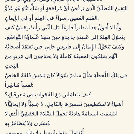
اليَقينُ المُطلَقُ الَّذي يَرفُضُ أَيَّ مُراجَعَةٍ أَو شَكٍّ بَنَّاءٍ هُوَ عَدُوُّ
الفَهمِ العَميقِ، سَواءٌ في العِلمِ أَو في الإِيمانِ.
وَأَنا لا أَقولُ هذا تَنظيراً فارِغاً، بَل لِأَنَّني رَأَيتُ بِعَينَيَّ كَيفَ
يَتَحَوَّلُ العِلمُ إِلى عَقيدَةٍ جامِدَةٍ حينَ يَفقِدُ عُلَماؤُهُ التَّواضُعَ،
وَكَيفَ يَتَحَوَّلُ الإِيمانُ إِلى فانوسٍ خابِئٍ حينَ يَعتَقِدُ أَصحابُهُ
أَنَّهُم يَملِكونَ الحَقيقَةَ كاملَةً وَلا يَحتاجونَ إِلى مَزيدٍ مِنَ
البَحثِ.
في تِلكَ اللَّحظَةِ سَأَلَ سامِرٌ سُؤالاً كانَ يَلمَسُ قَلقَهُ الخاصَّ
لَمساً مُباشِراً:
ـ كَيفَ تَتَعامَلينَ مَعَ الفَجَواتِ في مَعرِفَتِكِ؟
أَشياءُ لا تَستَطيعينَ تَفسيرَها بِالكامِلِ، لا عِلمِيَّاً وَلا إِيمانِيَّاً؟
ابتَسَمَت ابتِسامَةً هادِئَةً تَحمِلُ السَّلامَ الحَقيقِيَّ الَّذي لا
يُشتَرى وَلا يُتَظاهَرُ بِهِ:
ـ أَتَعامَلُ مَعَها بِفُضولٍ، لا بِقَلَقٍ مَهووسٍ.