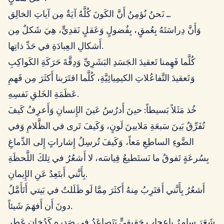
ـ نَحنُ نُؤمِنُ أَنَّ الكَونَ كُلَّهُ آيَةٌ مِن آياتِ الخالِق.
وَأَنَّ دِراسَتَهُ بِعُمقٍ، بِفُضولٍ وَعَقلٍ نَقدِيٍّ، هِيَ شَكلٌ مِن
أَشكالِ العِبادَةِ في حَدِّ ذاتِها.
كُلَّما فَهِمنا تَعقيدَ الجَسَدِ البَشَرِيِّ وَدِقَّةَ حَرَكَةِ الكَواكِبِ
وَتَعقيدَ التَّفاعُلاتِ الكيمِيائِيَّةِ، كُلَّما اقتَرَبنا أَكثَرَ مِن فَهمِ
عَظَمَةِ الخَلقِ نَفسِهِ.
خُذ مَثَلاً بَسيطاً: حينَ أَدرُسُ عَينَ الإِنسانِ وَأَعرِفُ كَيفَ
تُفَرِّقُ بَينَ سَبعَةِ مَلايينَ لَونٍ، وَكَيفَ تَرى في الظَّلامِ وَفي
الضَّوءِ الساطِعِ مَعاً، وَكَيفَ تُرسِلُ إِشاراتٍ إِلى الدِّماغِ
بِسُرعَةٍ تَفوقُ ما نَستَطيعُ قِياسَه، لا أَشعُرُ في تِلكَ اللَّحظَةِ
بِأَنَّني أَبتَعِدُ عَنِ الإِيمانِ.
أَشعُرُ بِأَنَّني أَقتَرِبُ مِنهُ أَكثَرَ مِمَّا لَو ظَلَلتُ في بَيتي أَتَأَمَّلُ
دونَ أَن أَفهَمَ شَيئاً.
شَعَرَ سامِرٌ بِإِعجابٍ حَقيقِيٍّ يَتَصاعَدُ في صَدرِهِ كَدُخانٍ عَطِرٍ