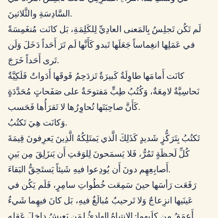
السَّادِسَةِ والثَّلاثينَ.
لَم تَكُن تَجلِسُ بِالمَعنى العادِيِّ لِلكَلِمَةِ، بَل كانَت مُنغَمِسَةً
في عَمَلِها انغِماساً جَعَلَها تَبدو كَأَنَّها لَم تَرَ أَحَداً دَخَلَ وَلَن
تَرى أَحَداً خَرَجَ.
كانَت أَمامَها طاوِلَةٌ كَبيرَةٌ تَزدَحِمُ فَوقَها أَدَواتٌ فَلَكِيَّةٌ
نَحاسِيَّةٌ لامِعَةٌ، وَكُتُبُ طِبٍّ مَفتوحَةٌ على صَفَحاتٍ مُحَدَّدَةٍ
كَأَنَّ صاحِبَتَها تُحاوِرُها لا تَقرَأُها فَحَسب.
وَكانَت هِيَ تَكتُبُ.
تَكتُبُ بِتَرَكُّزٍ شَديدٍ كَذَلِكَ الَّذي يَمتَلِكُهُ الَّذِينَ يَعرِفونَ قِيمَةَ
كُلِّ لَحظَةٍ تَمُرُّ، فَلا يَسمَحونَ لِلوَقتِ أَن يَنزَلِقَ مِن بَينِ
أَصابِعِهِم دونَ أَن يُودِعوا فيهِ شَيئاً يَستَحِقُّ البَقاءَ.
رَفَعَت رَأسَها حينَ سَمِعَت خُطُواتِ سامِرٍ، فَلَم يَكُن في
عَينَيها انزِعاجٌ وَلا تَرحيبٌ مُبالَغٌ فيهِ، بَل كانَ فيهِما شَيءٌ
أَعمَقُ مِن كِلَيهِما: الانتِباهُ الهادِئُ لِمَن يَعيشُ داخِلَ عَقلِهِ