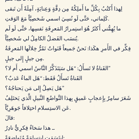
لِهذا أَكتُبُ بِكُلِّ ما أَملِكُهُ مِن دِقَّةٍ وَعِنايَةٍ، آمِلَةً أَن تَبقى
كَلِماتي، حَتَّى لَو نُسِيَ اسمي شَخصِيَّاً مَعَ الوَقتِ.
ما يُهِمُّني أَكثَرُ هُوَ استِمرارُ المَعرِفَةِ نَفسِها، حَتَّى لَو لَم
يُنسَب الفَضلُ الكامِلُ لي شَخصِيَّاً.
فِكِّر في الأَمرِ هكَذا: نَحنُ جَميعاً قَنَواتٌ تَمُرُّ خِلالَها المَعرِفَةُ
مِن جيلٍ إِلى جيلٍ.
القَناةُ لا تَسأَلُ: “هَل سَيَتَذَكَّرُ النَّاسُ اسمي أَم لا؟”
القَناةُ تَسأَلُ فَقَط: “هَل الماءُ عَذبٌ؟
هَل يَصِلُ إِلى مَن يَحتاجُهُ؟”
شَعَرَ سامِرٌ بِإِعجابٍ عَميقٍ بِهذا التَّواضُعِ النَّبيلِ الَّذي يَختَلِفُ
عَن الاستِسلامِ اختِلافاً جَوهَرِيَّاً.
قالَ:
ـ هذا سَخاءٌ فِكرِيٌّ نادِرٌ.
ابتَسَمَت ابتِسامَةً مُتَواضِعَةً: