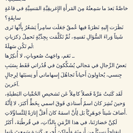
خاصَّةً بَعدَ ما سَمِعتُهُ مِنَ المَرأَةِ الإِغريقِيَّةِ المَنسِيَّةِ في قاعَةٍ
سابِقَةٍ؟
نَظَرَت إِليهِ نَظرَةً فيها عُمقٌ جَعَلَت سامِراً يَشعُرُ بِأَنَّها تَرى
شَيئاً وَراءَ السُّؤالِ نَفسِهِ، ثُمَّ تَكَلَّمَت بِجِدِّيَّةٍ تَحمِلُ ذِكرَياتٍ
لَم تَكُن سَهلَةً:
ـ نَعَم، واجَهتُ صُعوباتٍ، لا أُنكِرُها.
بَعضُ الرِّجالِ في مَجالي يُشَكِّكونَ في قُدُراتي فَقَط بِسَبَبِ
جِنسي، يُحاوِلونَ أَحياناً تَجاهُلَ إِسهاماتي أَو نِسبَتَها لِرِجالٍ
آخَرينَ.
لَقَد كَتَبتُ مَرَّةً فَصلاً كامِلاً عَن تَشخيصِ الحُمَّياتِ البَطيئَةِ،
وَحينَ نُشِرَ كانَ اسمُ أُستاذي فَوقَ اسمي بِخَطٍّ أَكبَرَ، لا لِأَنَّهُ
أَضافَ شَيئاً جَوهَرِيَّاً بَل لِأَنَّ اسمَهُ كانَ أَقلَّ إِثارَةً لِلتَّساؤُلاتِ.
لَكِنَّ حَضارَتَنا، في هذا الزَّمَنِ بِالذَّاتِ، في قُرطُبَةَ، أَكثَرُ
انفِتاحاً نِسبِيَّاً مِن أَزمِنَةٍ وَأَماكِنَ أُخرى كَثيرَةٍ سَمِعتَ عَنها