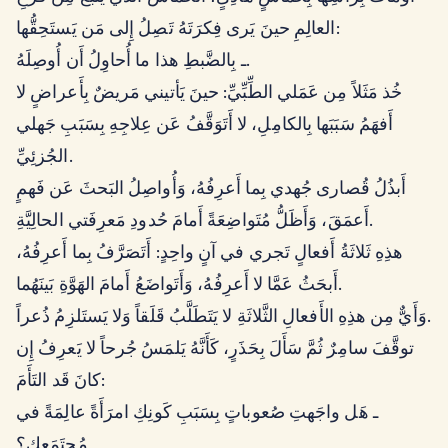
العالِمِ حينَ يَرى فِكرَتَهُ تَصِلُ إِلى مَن يَستَحِقُّها:
ـ بِالضَّبطِ هذا ما أُحاوِلُ أَن أُوصِلَهُ.
خُذ مَثَلاً مِن عَمَلي الطِّبِّيِّ: حينَ يَأتيني مَريضٌ بِأَعراضٍ لا
أَفهَمُ سَبَبَها بِالكامِلِ، لا أَتَوَقَّفُ عَن عِلاجِهِ بِسَبَبِ جَهلي
الجُزئِيِّ.
أَبذُلُ قُصارى جُهدي بِما أَعرِفُهُ، وَأُواصِلُ البَحثَ عَن فَهمٍ
أَعمَقَ، وَأَظَلُّ مُتَواضِعَةً أَمامَ حُدودِ مَعرِفَتي الحالِيَّةِ.
هذِهِ ثَلاثَةُ أَفعالٍ تَجري في آنٍ واحِدٍ: أَتَصَرَّفُ بِما أَعرِفُهُ،
أَبحَثُ عَمَّا لا أَعرِفُهُ، وَأَتَواضَعُ أَمامَ الهَوَّةِ بَينَهُما.
وَأَيٌّ مِن هذِهِ الأَفعالِ الثَّلاثَةِ لا يَتَطَلَّبُ قَلَقاً وَلا يَستَلزِمُ ذُعراً.
توقَّفَ سامِرٌ ثُمَّ سَأَلَ بِحَذَرٍ، كَأَنَّهُ يَلمَسُ جُرحاً لا يَعرِفُ إِن
كانَ قَد التَأَمَ:
ـ هَل واجَهتِ صُعوباتٍ بِسَبَبِ كَونِكِ امرَأَةً عالِمَةً في
مُجتَمَعِكِ؟