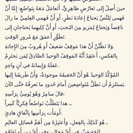
حينَ أَصِلُ إِلى تَعارُضٍ ظاهِرِيٍّ، أَتَعامَلُ مَعَهُ بِتَواضُعٍ: إِمَّا أَنَّ
فَهمي لِلنَّصِّ يَحتاجُ إِعادَةَ نَظَرٍ، أَو أَنَّ فَهمي العِلمِيَّ ما زالَ
ناقِصاً وَيَحتاجُ لِمَزيدٍ مِنَ البَحثِ، أَو أَنَّ كِليهِما يَحتاجانِ إِلى
تَطَوُّرٍ أَعمَقَ مَعَ مُرورِ الوَقتِ.
وَلا تَظُنَّنَّ أَنَّ هذا مَوقِفٌ ضَعيفٌ أَو هُروبٌ مِنَ الإِجابَةِ.
بِالعَكسِ، أَعتَقِدُ أَنَّهُ المَوقِفُ الوَحيدُ الصَّادِقُ لِمَن يَحتَرِمُ
عَقلَهُ وَإِيمانَهُ في آنٍ واحِدٍ.
المُؤَكَّدُ الوَحيدُ هُوَ أَنَّ الحَقيقَةَ موجودَةٌ، وَأَنَّ طَريقَنا إِليها
يَستَلزِمُ أَن نَظَلَّ مُتَواضِعينَ أَمامَ حُدودِ ما نَعرِفُهُ حَتَّى الآنَ.
قالَ سامِرٌ وَهُوَ يُومِئُ بِرَأسِهِ:
ـ هذا يَتَطَلَّبُ تَواضُعاً فِكرِيَّاً كَبيراً.
أَومَأَت بِرَأسِها بِاتِّفاقٍ هادِئٍ:
ـ هُوَ كَذَلِكَ بِالفِعلِ، وَأَعتَبِرُهُ مِن أَهَمِّ فَضائِلِ العالِمِ
الحَقيقِيِّ، في أَيِّ مَجالٍ، وَفي أَيِّ دِينٍ أَو ثَقافَةٍ.