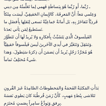
ـ رُبَّما، أَو رُبَّما هُوَ بِبَساطَةٍ فَهمي لِما تَعَلَّمتُهُ مِن ديني
وَعِلمي مَعاً: أَنَّ المَعرِفَةَ، كَالإِيمانِ الحَقيقِيِّ، لَيسَت مِلكاً
فَردِيَّاً نَتَفاخَرُ بِهِ، بَل أَمانَةٌ جَماعِيَّةٌ نَسعى لِنَقلِها بِأَفضَلِ ما
نَستَطيعُ لِمَن يَأتي بَعدَنا.
الفَيلَسوفُ الَّذي يَتَشَبَّثُ بِأَفكارِهِ وَلا يُريدُ لَها أَن تَتَطَوَّرَ
وَتَنتَقِلَ وَتَتَغَيَّرَ في أَيدي الآخَرينَ لَيسَ فَيلَسوفاً حَقيقِيَّاً.
هُوَ مُجَرَّدُ رَجُلٍ يُريدُ أَن يَضمَنَ أَن ذِكرَهُ سَيَطولَ، وَهذا
شَيءٌ مُختَلِفٌ تَماماً.
بَدَأَتِ المَكتَبَةُ الفَخمَةُ وَالمَخطوطاتُ الصَّامِدَةُ عَبرَ القُرونِ
تَتَلاشى بِبُطءٍ مَهيبٍ، كَأَنَّ زَمَنَ قُرطُبَةَ كانَ يَطوي نَفسَهُ
بِرِفقٍ وَيَودِّعُ سامِراً بِصَمتٍ مُحتَرَمٍ.