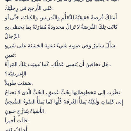
عَلى الأَرجَحِ في رِحلَتِكَ.
أَمتَلِكُ فُرصَةً حَقيقِيَّةً لِلتَّعَلُّمِ وَالتَّدريسِ وَالكِتابَةِ، حَتَّى لَو
كانَت تِلكَ الفُرصَةُ لا تَزالُ مَحدودَةً مُقارَنَةً بِما يَحظى بِهِ
الرِّجالُ.
سَأَلَ سامِرٌ وَفي صَوتِهِ شَيءٌ يَشبِهُ الخَشيَةَ عَلى شَيءٍ
ثَمينٍ:
ـ هَل تَخافينَ أَن يُنسى عَمَلُكِ، كَما نُسِيَت تِلكَ المَرأَةُ
الإِغريقِيَّة؟
صَمَتَت طَويلاً.
نَظَرَت إِلى مَخطوطاتِها بِحُبٍّ عَميقٍ، الحُبُّ الَّذي لا يَحتاجُ
إِلى كَلِماتٍ وَلَكِنَّهُ يَملأُ الغُرفَةَ كُلَّها كَما يَملأُ الضَّوءُ الصُّبحِيُّ
الأَشياءَ بِتَدَرُّجٍ حَنونٍ.
قالَت أَخيراً:
ـ أَخافُ، نَعَم.