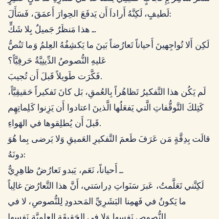
لَطيفٍ، لَكِنَّهُ أَراداَ أَن يَدفَعَ الحِوارَ أَعمَقَ، فَسَأَلَ:
ـ هذا مَنظَرٌ جَميلٌ بِلا شَكٍّ.
لَكِن أَلا تُواجِهينَ أَحياناً تَعارُضاً بَينَ ما يَكشِفُهُ العِلمُ وَما تَنُصُّ
عَليهِ النُّصوصُ الدِّينِيَّةُ حَرفِيَّاً؟
فَكَّرَت طَويلاً قَبلَ أَن تُجيبَ.
لَم يَكُن هذا التَّفكيرُ تَظاهُراً بِالعُمقِ، بَل كانَ تَفكيراً حَقيقِيَّاً،
كَتِلكَ التَّوقُّفاتِ الَّتي يَفعَلُها الَّذينَ اعتادوا أَن يَزِنوا كَلِماتِهِم
قَبلَ أَن يُطلِقوها في الهَواءِ.
قالَت بِدِقَّةٍ مَن عَرَفَ طَعمَ التَّفكيرِ العَميقِ وَلا يَرضى بِما هُوَ
دونَهُ:
ـ أَحياناً، نَعَم، يَبدو تَعارُضٌ ظاهِرِيٌّ.
لَكِنَّني تَعَلَّمتُ، عَبرَ سَنَواتِ دِراسَتي، أَنَّ هذا التَّعارُضَ غالِباً
ما يَكونُ في فَهمِنا البَشَرِيِّ المَحدودِ لِلنُّصوصِ، لا في
النُّصوصِ نَفسِها وَلا في الحَقيقَةِ العِلمِيَّةِ نَفسِها.