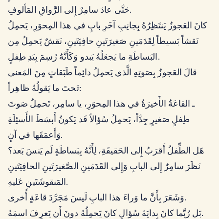
حَتَّى عادَ سامِرٌ إِلى الرَّواقِ المَألوفِ.
كانَ العَجوزُ يَنتَظِرُهُ بِجانِبِ آخَرِ بابٍ في هذا المِحوَرِ، يَحمِلُ
نَقشاً بَسيطاً لِقَدَمَينِ صَغيرَتَينِ حافِيَتَينِ، نَقشٌ يَحمِلُ مِن
البَساطَةِ ما يَجعَلُهُ يَبدو وَكَأَنَّهُ رُسِمَ بِيَدِ طِفلٍ.
قالَ العَجوزُ بِصَوتِهِ الَّذي يَحمِلُ دائِماً طَبَقاتٍ مِنَ المَعنى
تَحتَ ما يَقولُهُ ظاهِراً:
ـ القاعَةُ الأَخيرَةُ في هذا المِحوَرِ، يا سامِر، تَحمِلُ صَوتَ
طِفلٍ صَغيرٍ جِدَّاً، يَحمِلُ سُؤالاً قَد يَكونُ أَبسَطَ الأَسئِلَةِ
وَأَعمَقَها في آنٍ.
هَل الطِّفلُ أَقرَبُ إِلى الحَقيقَةِ، لِأَنَّهُ بِبَساطَةٍ لَم يَنسَ بَعد؟
نَظَرَ سامِرٌ إِلى البابِ وَإِلى القَدَمَينِ الصَّغيرَتَينِ الحافِيَتَينِ
المَنقوشَتَينِ عَليهِ.
وَشَعَرَ بِأَنَّ ما وَراءَ هذا البابِ لَيسَ مَجَرَّدَ قاعَةٍ أُخرى.
بَل رُبَّما كانَ بِدايَةَ سُؤالٍ كانَ يَحمِلُهُ دونَ أَن يَعرِفَ اسمَهُ.