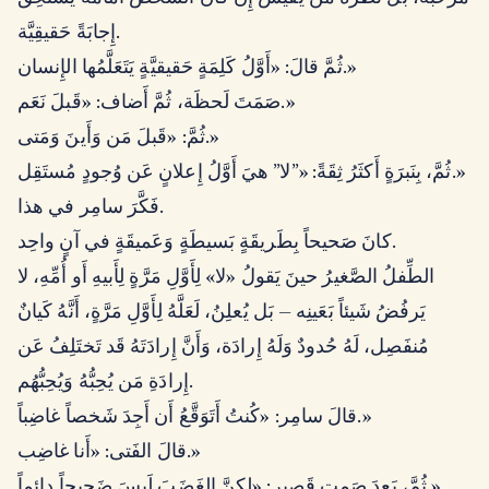
إِجابَةً حَقيقِيَّة.
ثُمَّ قالَ: «أَوَّلُ كَلِمَةٍ حَقيقيَّةٍ يَتَعَلَّمُها الإِنسان.»
صَمَتَ لَحظَة، ثُمَّ أَضاف: «قَبلَ نَعَم.»
ثُمَّ: «قَبلَ مَن وَأَينَ وَمَتى.»
ثُمَّ، بِنَبرَةٍ أَكثَرُ ثِقَةً: «”لا” هيَ أَوَّلُ إِعلانٍ عَن وُجودٍ مُستَقِل.»
فَكَّرَ سامِر في هذا.
كانَ صَحيحاً بِطَريقَةٍ بَسيطَةٍ وَعَميقَةٍ في آنٍ واحِد.
الطِّفلُ الصَّغيرُ حينَ يَقولُ «لا» لِأَوَّلِ مَرَّةٍ لِأَبيهِ أَو أُمِّهِ، لا
يَرفُضُ شَيئاً بَعَينِه — بَل يُعلِنُ، لَعَلَّهُ لِأَوَّلِ مَرَّةٍ، أَنَّهُ كَيانٌ
مُنفَصِل، لَهُ حُدودٌ وَلَهُ إِرادَة، وَأَنَّ إِرادَتَهُ قَد تَختَلِفُ عَن
إِرادَةِ مَن يُحِبُّهُ وَيُحِبُّهُم.
قالَ سامِر: «كُنتُ أَتَوَقَّعُ أَن أَجِدَ شَخصاً غاضِباً.»
قالَ الفَتى: «أَنا غاضِب.»
ثُمَّ، بَعدَ صَمتٍ قَصير: «لكِنَّ الغَضَبَ لَيسَ ضَجيجاً دائِماً.»