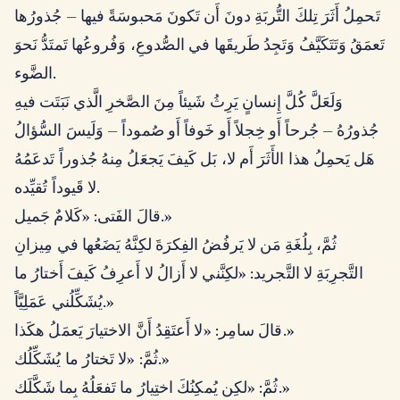
تَحمِلُ أَثَرَ تِلكَ التُّربَةِ دونَ أَن تَكونَ مَحبوسَةً فيها — جُذورُها
تَعمَقُ وَتَتَكَيَّفُ وَتَجِدُ طَريقَها في الصُّدوعِ، وَفُروعُها تَمتَدُّ نَحوَ
الضَّوء.
وَلَعَلَّ كُلَّ إِنسانٍ يَرِثُ شَيئاً مِنَ الصَّخرِ الَّذي نَبَتَت فيهِ
جُذورُهُ — جُرحاً أَو خِجلاً أَو خَوفاً أَو صُموداً — وَلَيسَ السُّؤالُ
هَل يَحمِلُ هذا الأَثَرَ أَم لا، بَل كَيفَ يَجعَلُ مِنهُ جُذوراً تَدعَمُهُ
لا قَيوداً تُقيِّده.
قالَ الفَتى: «كَلامٌ جَميل.»
ثُمَّ، بِلُغَةِ مَن لا يَرفُضُ الفِكرَةَ لكِنَّهُ يَضَعُها في مِيزانِ
التَّجرِبَةِ لا التَّجريد: «لكِنَّني لا أَزالُ لا أَعرِفُ كَيفَ أَختارُ ما
يُشَكِّلُني عَمَلِيَّاً.»
قالَ سامِر: «لا أَعتَقِدُ أَنَّ الاختيارَ يَعمَلُ هكَذا.»
ثُمَّ: «لا تَختارُ ما يُشَكِّلُك.»
ثُمَّ: «لكِن يُمكِنُكَ اختِيارُ ما تَفعَلُهُ بِما شَكَّلَك.»