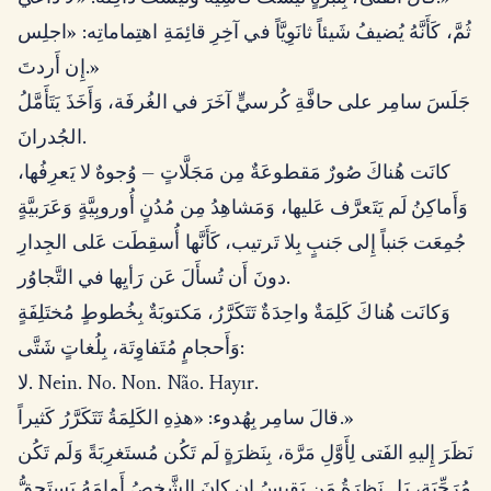
ثُمَّ، كَأَنَّهُ يُضيفُ شَيئاً ثانَوِيَّاً في آخِرِ قائِمَةِ اهتِماماتِه: «اجلِس
إِن أَردتَ.»
جَلَسَ سامِر على حافَّةِ كُرسيٍّ آخَرَ في الغُرفَة، وَأَخَذَ يَتَأَمَّلُ
الجُدرانَ.
كانَت هُناكَ صُورٌ مَقطوعَةٌ مِن مَجَلَّاتٍ — وُجوهٌ لا يَعرِفُها،
وَأَماكِنُ لَم يَتَعرَّف عَليها، وَمَشاهِدُ مِن مُدُنٍ أُوروبِيَّةٍ وَعَرَبيَّةٍ
جُمِعَت جَنباً إِلى جَنبٍ بِلا تَرتيب، كَأَنَّها أُسقِطَت عَلى الجِدارِ
دونَ أَن تُسأَلَ عَن رَأيِها في التَّجاوُر.
وَكانَت هُناكَ كَلِمَةٌ واحِدَةٌ تَتَكَرَّرُ، مَكتوبَةٌ بِخُطوطٍ مُختَلِفَةٍ
وَأَحجامٍ مُتَفاوِتَة، بِلُغاتٍ شَتَّى:
لا. Nein. No. Non. Não. Hayır.
قالَ سامِر بِهُدوء: «هذِهِ الكَلِمَةُ تَتَكَرَّرُ كَثيراً.»
نَظَرَ إِليهِ الفَتى لِأَوَّلِ مَرَّة، بِنَظرَةٍ لَم تَكُن مُستَغرِبَةً وَلَم تَكُن
مُرَحِّبَة، بَل نَظرَةُ مَن يَقيسُ إِن كانَ الشَّخصُ أَمامَهُ يَستَحِقُّ