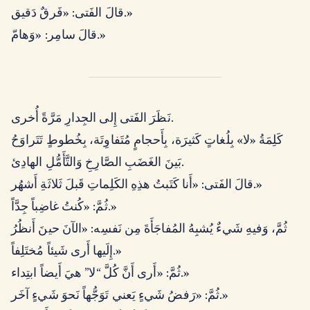
قالَ الفَتى: «فَرقٌ دَقيق.»
قالَ سامِر: «وَهامّ.»
نَظَرَ الفَتى إِلى الجِدارِ مَرَّةً أُخرى.
كَلِمَةُ «لا» بِلُغاتٍ كَثيرَة، بِأَحجامٍ مُتَفاوِتَة، بِخُطوطٍ تَتَراوَحُ
بَينَ الغَضَبِ الصَّارِخِ وَالتَّأَمُّلِ الهادِئ.
قالَ الفَتى: «أَنا كَتَبتُ هذِهِ الكَلِماتِ قَبلَ ثَلاثَةِ أَشهُر.»
ثُمَّ: «كُنتُ غاضِباً جِدَّاً.»
ثُمَّ، وَفيهِ شَيءٌ يُشبِهُ المُفاجَأَةَ مِن نَفسِه: «الآنَ حينَ أَنظُرُ
إِلَيها أَرى شَيئاً مُختَلِفاً.»
ثُمَّ: «أَرى أَنَّ كُلَّ “لا” هيَ أَيضاً ابتِداء.»
ثُمَّ: «رَفضُ شَيءٍ يَعني تَوَجُّهاً نَحوَ شَيءٍ آخَر.»