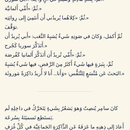
ثُمَّ: «أُمِّي أَلمانيَّة.»
ثُمَّ: «كِلاهُما يُريدُني أَن أَنتَمِيَ إِلى رِوايَتِه.»
توَقَّفَ.
ثُمَّ أَكمَل، وَكانَ في صَوتِهِ شَيءٌ يُشبِهُ التَّعَب: «أَبي يُريدُ أَن
أَتَذَكَّرَ سوريا كَجُرح.»
ثُمَّ: «أُمِّي تُريدُ أَن أَتَذَكَّرَ أَلمانيا كَفُرصَة.»
ثُمَّ، بِنَبرَةٍ فيها شَيءٌ أَكثَرُ مِنَ الرَّفض، فيها شَيءٌ يُشبِهُ
البَحثَ عَن مُتَّسَعٍ لِلتَّنَفُّس: «وَأَنا… أَنا لا أُريدُ ذاكِرَةً مَوروثَة.»
كانَ سامِر يُنصِتُ وَهوَ يَشعُرُ بِشَيءٍ يَتَحَرَّكُ في داخِلِهِ لَم
يَستَطِع تَسميَتَهُ بِسُرعَة.
أَعادَ إِلى ذِهنِهِ ما عَرَفَهُ عَن الذَّاكِرَةِ الجَماعِيَّة في كُلِّ غُرَفِ