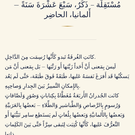
مُسْتَقِلَّة – ذَكَرٌ، سَبْعَ عَشْرَةَ سَنَةً —
أَلمانيا، الحاضِر
كانَتِ الغُرفَةُ تَبدو كَأَنَّها رُسِمَت مِنَ الدَّاخِلِ.
لَيسَ بِمَعنى أَنَّ أَحَداً زَيَّنَها أَو رَتَّبَها — بَل بِمَعنى أَنَّ مَن
يَسكُنُها قَد أَفرَغَ نَفسَهُ عَليها، طَبَقَةً فَوقَ طَبَقَة، حَتَّى لَم يَعُد
بِالإِمكانِ التَّمييزُ بَينَ الجِدارِ وَصاحِبِهِ.
كانَت الجُدرانُ الأَربَعَةُ مُغَطَّاةً بِكِتاباتٍ وَصُوَرٍ وَلَصَّاقاتٍ
وَرُسومٍ بِالرَّصاصِ وَالطَّباشيرِ وَالطِّلاءِ — بَعضُها بِالعَرَبيَّةِ
وَبَعضُها بِالأَلمانيَّةِ وَبَعضُها بِلُغاتٍ لَم يَستَطِع سامِر تَبَيُّنَها أَو
التَّعرُّفَ عَليها، كَأَنَّها كُتِبَت لِتَبقى سِرَّاً حَتَّى بَينَ الكَلِماتِ
ذاتِها.