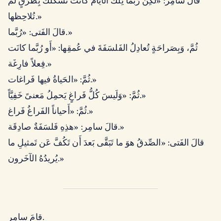
قالَ سامِر: «لكِن رُبَّما تِلكَ الأَيَّامُ كانَت تُشَكِّلُكَ بِطُرُقٍ لَم
تُلاحِظها.»
قالَ الفَتى: «رُبَّما.»
ثُمَّ، وَبِصَراحَةٍ تُعادِلُ الفَلسَفَةَ في عُمقِها: «أَو رُبَّما كانَت
فِعلاً فارِغَة.»
ثُمَّ: «الحَياةُ فيها فَراغات.»
ثُمَّ: «وَلَيسَ كُلُّ فَراغٍ يَحمِلُ مَعنىً خَفِيَّاً.»
ثُمَّ: «أَحياناً الفَراغُ فَراغ.»
قالَ سامِر: «هذِهِ فَلسَفَةٌ صادِقَة.»
قالَ الفَتى: «الصِّدقُ هوَ ما تَبَقَّى بَعدَ أَن تَكُفَّ عَن تَمثيلِ ما
يُريدُهُ الآخَرون.»
قامَ سامِر.