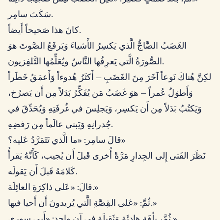
سَكَتَ سامِر.
كانَ هذا صَحيحاً أَيضاً.
الغَضَبُ الضَّاجُّ الَّذي يَكسِرُ الأَشياءَ وَيَرفَعُ الصَّوتَ هوَ
الصُّورَةُ الَّتي يَعرِفُها النَّاسُ ويُعَلِّمُها التَّلفِزيون.
لكِنَّ هُناكَ نَوعاً آخَرَ مِنَ الغَضَبِ — أَكثَرُ هُدوءاً وَأَعمَقُ خَطَراً
وَأَطوَلُ عُمراً — هوَ غَضَبُ مَن يُفَكِّرُ بَدَلاً مِن أَن يَصرُخ،
وَيَكتُبُ بَدَلاً مِن أَن يَكسِر، وَيَجلِسَ في غُرفَتِهِ وَيُحَدِّقَ في
جُدرانِهِ وَيَبني عالَماً مِن رَفضِهِ.
قالَ سامِر: «ما الَّذي تَتَمَرَّدُ عَليه؟»
نَظَرَ الفَتى إِلى الجِدارِ مَرَّةً أُخرى قَبلَ أَن يُجيب، كَأَنَّهُ يَقرأُ
كَلامَهُ قَبلَ أَن يَقولَه.
قالَ: «عَلى ذاكِرَةِ العائِلَة.»
ثُمَّ: «عَلى القِصَّةِ الَّتي يُريدونَ أَن أَحيا فيها.»
ثُمَّ، بِلُغَةٍ هادِئَةٍ وَثَقيلَةٍ في آنٍ واحِد: «أَبي سوري.»