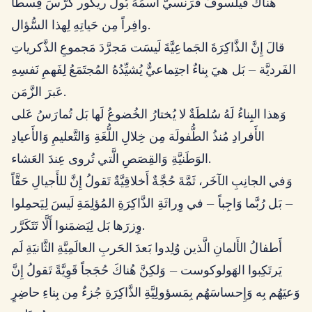
هُناكَ فَيلَسوفٌ فَرَنسيٌّ اسمُهُ بُول ريكور كَرَّسَ قِسطاً
وافِراً مِن حَياتِهِ لِهذا السُّؤال.
قالَ إِنَّ الذَّاكِرَةَ الجَماعِيَّةَ لَيسَت مَجرَّدَ مَجموعِ الذَّكرياتِ
الفَرديَّة — بَل هيَ بِناءٌ اجتِماعيٌّ يُشيِّدُهُ المُجتَمَعُ لِفَهمِ نَفسِهِ
عَبرَ الزَّمَن.
وَهذا البِناءُ لَهُ سُلطَةٌ لا يُختارُ الخُضوعُ لَها بَل تُمارَسُ عَلى
الأَفرادِ مُنذُ الطُّفولَة مِن خِلالِ اللُّغَةِ وَالتَّعليمِ وَالأَعيادِ
الوَطَنيَّةِ وَالقِصَصِ الَّتي تُروى عِندَ العَشاء.
وَفي الجانِبِ الآخَر، ثَمَّةَ حُجَّةٌ أَخلاقِيَّةٌ تَقولُ إِنَّ للأَجيالِ حَقَّاً
— بَل رُبَّما وَاجِباً — في وِراثَةِ الذَّاكِرَةِ المُؤلِمَةِ لَيسَ لِيَحمِلوا
وِزرَها بَل لِيَضمَنوا أَلَّا تَتَكَرَّر.
أَطفالُ الأَلمانِ الَّذين وُلِدوا بَعدَ الحَربِ العالَمِيَّةِ الثَّانيَةِ لَم
يَرتَكِبوا الهَولوكوست — وَلكِنَّ هُناكَ حُجَجاً قَوِيَّةً تَقولُ إِنَّ
وَعيَهُم بِه وَإِحساسَهُم بِمَسؤولِيَّةِ الذَّاكِرَةِ جُزءٌ مِن بِناءِ حاضِرٍ