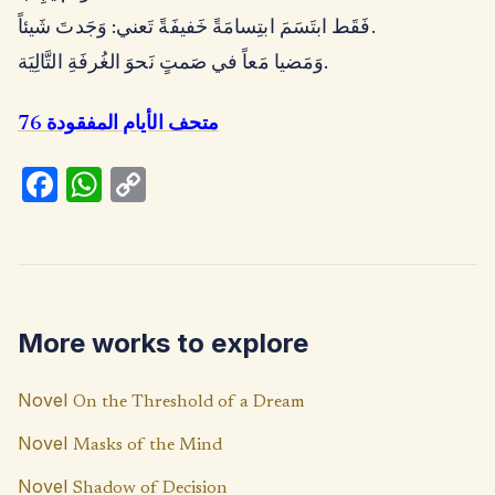
فَقَط ابتَسَمَ ابتِسامَةً خَفيفَةً تَعني: وَجَدتَ شَيئاً.
وَمَضيا مَعاً في صَمتٍ نَحوَ الغُرفَةِ التَّالِيَة.
متحف الأيام المفقودة 76
Fa
W
C
ce
h
o
b
at
p
o
s
y
o
A
Li
More works to explore
k
p
n
p
k
Novel
On the Threshold of a Dream
Novel
Masks of the Mind
Novel
Shadow of Decision