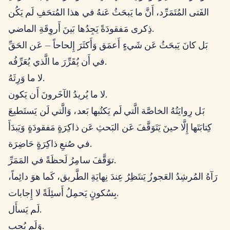
الفَتى المُتَمَرِّد، أَنَّ ما يَبحَثُ عَنهُ في هذا المُتحَفِ لَم يَكُن
ذِكرى مَفقودَةً يَجِدُها بَينَ أَروِقَةِ الماضي.
بَل كانَ يَبحَثُ عَن شَيءٍ أَعمَق وَأَكثَرَ إِلحاحاً — عَن الحَقِّ
في أَن يُقَرِّرَ ما الَّذي يُعَرِّفُه.
لا ما وَرِثَهُ.
لا ما يُريدُ الآخَرونَ أَن يَكون.
بَل رِوايَتُهُ الخاصَّة الَّتي لَم يَكتُبها بَعد، وَالَّتي لَن يَستَطيعَ
كِتابَتَها إِلَّا حينَ يَتَوَقَّفَ عَن البَحثِ عَن ذاكِرَةٍ مَفقودَةٍ وَيَبدَأَ
في صُنعِ ذاكِرَةٍ حَاضِرَة.
توَقَّفَ سامِرُ لَحظَةً في المَمَرِّ.
رَآهُ المُرشِدُ العَجوزُ يَنتَظِرُ عِندَ نِهايَةِ الطَّريق، كَما هوَ دائِماً،
بِسُكونٍ يَحمِلُ أَسئِلَةً لا إِجابات.
لَم يَسأَل.
وَلَم يُجِب.