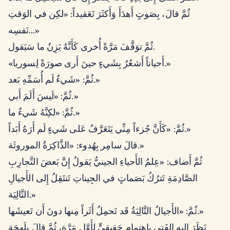
ثُمَّ قالَ، بِصَوتٍ أَهدَأَ وَأَكثَرَ تَعَقيداً: «لكِن في الوَقتِ
نَفسِه…»
ثُمَّ توَقَّفَ مَرَّةً أُخرى كَأَنَّهُ يَزِنُ ما سَيَقول.
«أَحياناً أَشعُرُ بِشَيءٍ حينَ أَرى صورَةً لِسوريا.»
ثُمَّ: «شَيءٌ لَم أُسَمِّهِ بَعد.»
ثُمَّ: «لَيسَ أَلَمَ أَبي.»
ثُمَّ: «لكِنَّهُ شَيءٌ ما.»
ثُمَّ: «كَأَنَّ جُزءاً مِنِّي يَتَعَرَّفُ عَلى شَيءٍ لَم أَرَهُ أَبَداً.»
قالَ سامِر بِهُدوء: «الذَّاكِرَةُ الموروثَة.»
ثُمَّ أَضاف: «عِلمُ الأَحياءِ الجينيُّ يَقولُ إِنَّ بَعضَ التَّجارِبِ
الصَّادِمَةِ تَترُكُ بَصَماتٍ في الجِيناتِ تَنتَقِلُ إِلى الأَجيالِ
التَّالِيَة.»
ثُمَّ: «الأَجيالُ التَّالِيَةُ قَد تَحمِلُ أَثَراً مِنها دونَ أَن تَعيشَها.»
نَظَرَ إِليهِ الفَتى بِاهتِمامٍ حَقيقيٍّ لِأَوَّلِ مَرَّةٍ، ثُمَّ قالَ بِلَهجَةٍ