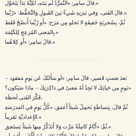
قالَ سامِر: «التَّمَرُّدُ لَم يَنتَهِ، لكِنَّهُ بَدَأَ يَتَحَوَّل.»
قالَ الفَتى، وَفي نَبرَتِهِ شَيءٌ بَينَ القَبولِ وَالتَّحَفُّظ: «رُبَّما.»
ثُمَّ، بِسُخريَةٍ خَفيفَةٍ لا تَخلو مِن مَرَح: «أَو رُبَّما أَنضُجُ فَقَط
بِالمَعنى المُزعِجِ لِلكَلِمَة.»
قالَ سامِر: «أَو كِلاهُما.»
بَعدَ صَمتٍ قَصير، قالَ سامِر: «لَو سَأَلتُكَ عَن يَومٍ مَفقود —
يَومٍ مِن حَياتِكَ لا تَجِدُ لَهُ مَعنىً في ذاكِرَتِكَ — ماذا سَيَكون؟»
فَكَّرَ الفَتى لَحظَة.
ثُمَّ قالَ، بِبَساطَةٍ تَحمِلُ شَيئاً أَعمَق: «كُلُّ يَومٍ في المَدرَسَةِ
الإِعداديَّةِ تَقريباً.»
ثُمَّ: «أَيَّامٌ كامِلَةٌ مَرَّت وَلا أَتَذَكَّرُ مِنها شَيئاً يَستَحِق.»