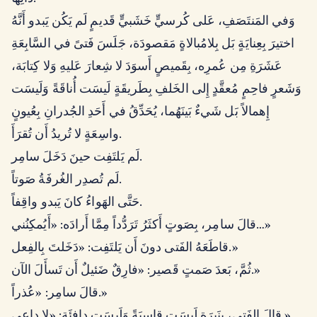
وَفي المَنتَصَفِ، عَلى كُرسيٍّ خَشَبيٍّ قَديمٍ لَم يَكُن يَبدو أَنَّهُ
اختيرَ بِعِنايَةٍ بَل بِلامُبالاةٍ مَقصودَة، جَلَسَ فَتىً في السَّابِعَةِ
عَشَرَةِ مِن عُمرِه، بِقَميصٍ أَسوَدَ لا شِعارَ عَليهِ وَلا كِتابَة،
وَشَعرٍ فاحِمٍ مُعقَّدٍ إِلى الخَلفِ بِطَريقَةٍ لَيسَت أُناقَةً وَلَيسَت
إِهمالاً بَل شَيءٌ بَينَهُما، يُحَدِّقُ في أَحَدِ الجُدرانِ بِعُيونٍ
واسِعَةٍ لا تُريدُ أَن تُقرَأَ.
لَم يَلتَفِت حينَ دَخَلَ سامِر.
لَم تُصدِر الغُرفَةُ صَوتاً.
حَتَّى الهَواءُ كانَ يَبدو واقِفاً.
قالَ سامِر، بِصَوتٍ أَكثَرُ تَرَدُّداً مِمَّا أَرادَه: «أَيُمكِنُني…»
قاطَعَهُ الفَتى دونَ أَن يَلتَفِت: «دَخَلتَ بِالفِعل.»
ثُمَّ، بَعدَ صَمتٍ قَصير: «فارِقٌ ضَئيلٌ أَن تَسأَلَ الآن.»
قالَ سامِر: «عُذراً.»
قالَ الفَتى، بِنَبرَةٍ لَيسَت قاسِيَةً وَلَيسَت دافِئَة: «لا داعي.»