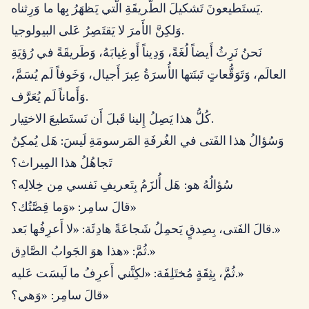
يَستَطيعونَ تَشكيلَ الطَّريقَةِ الَّتي يَظهَرُ بِها ما وَرِثناه.
وَلكِنَّ الأَمرَ لا يَقتَصِرُ عَلى البيولوجيا.
نَحنُ نَرِثُ أَيضاً لُغَةً، وَدِيناً أَو غِيابَهُ، وَطَريقَةً في رُؤيَةِ
العالَم، وَتَوَقُّعاتٍ تَبنَتها الأُسرَةُ عِبرَ أَجيال، وَخَوفاً لَم يُسَمَّ،
وَأَماناً لَم يُعَرَّف.
كُلُّ هذا يَصِلُ إِلينا قَبلَ أَن نَستَطيعَ الاختِيار.
وَسُؤالُ هذا الفَتى في الغُرفَةِ المَرسومَةِ لَيسَ: هَل يُمكِنُ
تَجاهُلُ هذا المِيراث؟
سُؤالُهُ هو: هَل أُلزَمُ بِتَعريفِ نَفسي مِن خِلالِه؟
قالَ سامِر: «وَما قِصَّتُك؟»
قالَ الفَتى، بِصِدقٍ يَحمِلُ شَجاعَةً هادِئَة: «لا أَعرِفُها بَعد.»
ثُمَّ: «هذا هوَ الجَوابُ الصَّادِق.»
ثُمَّ، بِثِقَةٍ مُختَلِفَة: «لكِنَّني أَعرِفُ ما لَيسَت عَليه.»
قالَ سامِر: «وَهي؟»