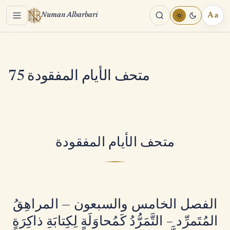
Menu
Aa
Numan Albarbari
REA
TOO
متحف الأيام المفقودة 75
متحف الأيام المفقودة
الفصل الخامس والسبعون — المراهِقُ
المُتَمرِّد – التَّمَرُّدُ كَمُحاوَلَةٍ لِكِتابَةِ ذاكِرَةٍ