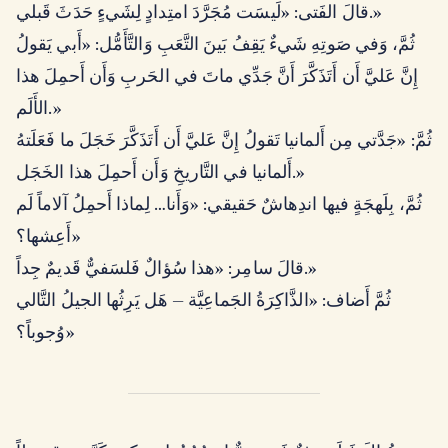
قالَ الفَتى: «لَيسَت مُجَرَّدَ امتِدادٍ لِشَيءٍ حَدَثَ قَبلي.»
ثُمَّ، وَفي صَوتِهِ شَيءٌ يَقِفُ بَينَ التَّعَبِ وَالتَّأَمُّل: «أَبي يَقولُ
إِنَّ عَليَّ أَن أَتَذَكَّرَ أَنَّ جَدِّي ماتَ في الحَربِ وَأَن أَحمِلَ هذا
الأَلَم.»
ثُمَّ: «جَدَّتي مِن أَلمانيا تَقولُ إِنَّ عَليَّ أَن أَتَذَكَّرَ خَجَلَ ما فَعَلَتهُ
أَلمانيا في التَّاريخِ وَأَن أَحمِلَ هذا الخَجَل.»
ثُمَّ، بِلَهجَةٍ فيها اندِهاشٌ حَقيقي: «وَأَنا… لِماذا أَحمِلُ آلاماً لَم
أَعِشها؟»
قالَ سامِر: «هذا سُؤالٌ فَلسَفيٌّ قَديمٌ جِداً.»
ثُمَّ أَضاف: «الذَّاكِرَةُ الجَماعِيَّة — هَل يَرِثُها الجيلُ التَّالي
وُجوباً؟»