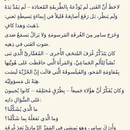
لاحَظَ أَنَّ الفَتى لَم يُوَدِّعهُ بِالطَّريقَةِ المُعتادَة — لَم يَمُدَّ يَدَهُ
وَلَم يَنظُر، بَل رَفَعَ أَصابِعَهُ قَليلاً في إِيماءَةٍ بَسيطَةٍ تَعني:
ذَهَبتَ وَهذا كافٍ.
وَخَرَجَ سامِر مِنَ الغُرفَةِ المَرسومَةِ وَلا يَزالُ يَسمَعُ صَدى
صَوتِ الفَتى في ذِهنِه.
كانَ يَتَذَكَّرُ غُرَفَ المُتحَفِ الأُخرى — المُعَمَّاريَّ الَّذي بَنى
نُصُباً لِلأَلَمِ الجَماعِيِّ، وَالمَرأَةَ الَّتي حافَظَت عَلى هُويَّتِها
بِمُقاوَمَةِ المَحو، وَالفَيلَسوفَةَ الَّتي قالَت إِنَّ الحُرِّيَّةَ لَيسَت
هِبَةً بَل مَسؤولِيَّة.
وَكانَ يُفَكِّرُ أَنَّ هؤُلاءِ جَميعاً — بِطُرُقٍ مُختَلِفَة — كانوا يُجيبونَ
عَلى السُّؤالِ ذاتِه:
ما الَّذي يُشَكِّلُنا؟
وَما الَّذي نَفعَلُهُ بِما شَكَّلَنا؟
وَأَدرَكَ سامِر، وَهوَ يَمشي في المَمَرِّ الرَّماديِّ بَعدَ غُرفَةِ