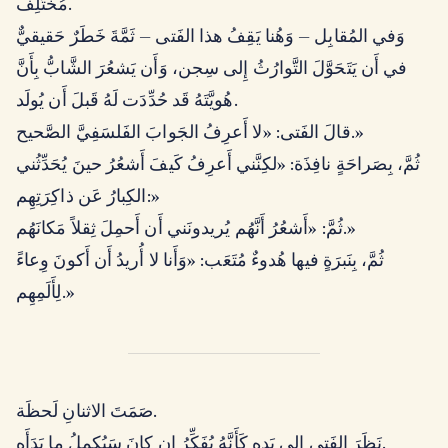
مُختَلِف.
وَفي المُقابِل — وَهُنا يَقِفُ هذا الفَتى — ثَمَّةَ خَطَرٌ حَقيقيٌّ
في أَن يَتَحَوَّلَ التَّوارُثُ إِلى سِجن، وَأَن يَشعُرَ الشَّابُّ بِأَنَّ
هُويَّتَهُ قَد حُدِّدَت لَهُ قَبلَ أَن يُولَد.
قالَ الفَتى: «لا أَعرِفُ الجَوابَ الفَلسَفِيَّ الصَّحيح.»
ثُمَّ، بِصَراحَةٍ نافِذَة: «لكِنَّني أَعرِفُ كَيفَ أَشعُرُ حينَ يُحَدِّثُني
الكِبارُ عَن ذاكِرَتِهِم:»
ثُمَّ: «أَشعُرُ أَنَّهُم يُريدونَني أَن أَحمِلَ ثِقلاً مَكانَهُم.»
ثُمَّ، بِنَبرَةٍ فيها هُدوءٌ مُتَعَب: «وَأَنا لا أُريدُ أَن أَكونَ وِعاءً
لِأَلَمِهِم.»
صَمَتَ الاثنانِ لَحظَة.
نَظَرَ الفَتى إِلى يَدِهِ كَأَنَّهُ يُفَكِّرُ إِن كانَ سَيُكمِلُ ما بَدَأَه.