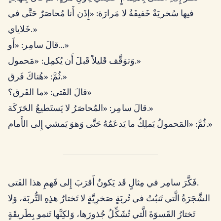
فيها سُخريَةٌ خَفيفَةٌ لا مَرارَة: «إِذَن أَنا مُحاصَرٌ حَتَّى في
خَلاياي.»
قالَ سامِر: «أَو…»
وَتوَقَّف قَليلاً قَبلَ أَن يُكمِل: «مَحمول.»
ثُمَّ: «هُناكَ فَرق.»
قالَ الفَتى: «ما الفَرق؟»
قالَ سامِر: «المُحاصَرُ لا يَستَطيعُ الحَرَكَة.»
ثُمَّ: «المَحمولُ يَملِكُ ما يَدعَمُهُ حَتَّى وَهوَ يَمشي إِلى الأَمام.»
فَكَّرَ سامِر في مِثالٍ قَد يَكونُ أَقرَبَ إِلى فَهمِ هذا الفَتى.
الشَّجَرَةُ الَّتي تَنبُتُ في تُربَةٍ صَخرِيَّةٍ لا تَختارُ هذِهِ التُّربَة، وَلا
تَختارُ القَسوَةَ الَّتي تُشَكِّلُ جُذورَها، وَلكِنَّها تَنمو بِطَريقَةٍ