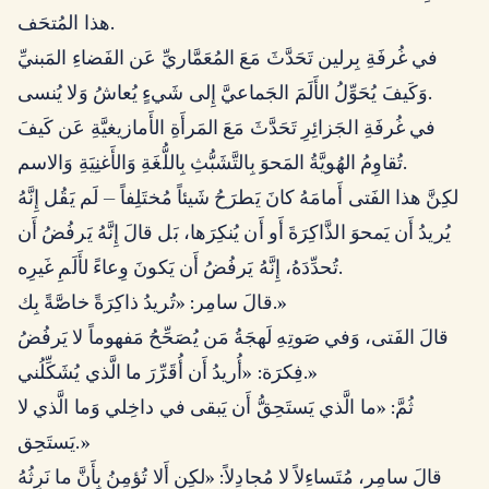
هذا المُتحَف.
في غُرفَةِ بِرلين تَحَدَّثَ مَعَ المُعَمَّاريِّ عَن الفَضاءِ المَبنيِّ
وَكَيفَ يُحَوِّلُ الأَلَمَ الجَماعيَّ إِلى شَيءٍ يُعاشُ وَلا يُنسى.
في غُرفَةِ الجَزائِرِ تَحَدَّثَ مَعَ المَرأَةِ الأَمازيغيَّةِ عَن كَيفَ
تُقاوِمُ الهُويَّةُ المَحوَ بِالتَّشَبُّثِ بِاللُّغَةِ وَالأَغنِيَةِ وَالاسم.
لكِنَّ هذا الفَتى أَمامَهُ كانَ يَطرَحُ شَيئاً مُختَلِفاً — لَم يَقُل إِنَّهُ
يُريدُ أَن يَمحوَ الذَّاكِرَةَ أَو أَن يُنكِرَها، بَل قالَ إِنَّهُ يَرفُضُ أَن
تُحدِّدَهُ، إِنَّهُ يَرفُضُ أَن يَكونَ وِعاءً لأَلَمِ غَيرِه.
قالَ سامِر: «تُريدُ ذاكِرَةً خاصَّةً بِك.»
قالَ الفَتى، وَفي صَوتِهِ لَهجَةُ مَن يُصَحِّحُ مَفهوماً لا يَرفُضُ
فِكرَة: «أُريدُ أَن أُقَرِّرَ ما الَّذي يُشَكِّلُني.»
ثُمَّ: «ما الَّذي يَستَحِقُّ أَن يَبقى في داخِلي وَما الَّذي لا
يَستَحِق.»
قالَ سامِر، مُتَساءِلاً لا مُجادِلاً: «لكِن أَلا تُؤمِنُ بِأَنَّ ما نَرِثُهُ