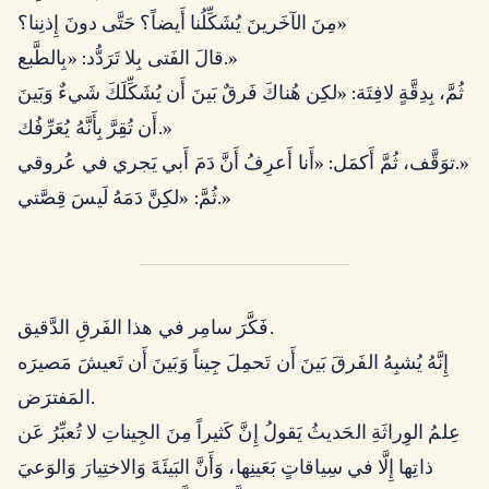
مِنَ الآخَرينَ يُشَكِّلُنا أَيضاً؟ حَتَّى دونَ إِذنِنا؟»
قالَ الفَتى بِلا تَرَدُّد: «بِالطَّبع.»
ثُمَّ، بِدِقَّةٍ لافِتَة: «لكِن هُناكَ فَرقٌ بَينَ أَن يُشَكِّلَكَ شَيءٌ وَبَينَ
أَن تُقِرَّ بِأَنَّهُ يُعَرِّفُك.»
توَقَّف، ثُمَّ أَكمَل: «أَنا أَعرِفُ أَنَّ دَمَ أَبي يَجري في عُروقي.»
ثُمَّ: «لكِنَّ دَمَهُ لَيسَ قِصَّتي.»
فَكَّرَ سامِر في هذا الفَرقِ الدَّقيق.
إِنَّهُ يُشبِهُ الفَرقَ بَينَ أَن تَحمِلَ جِيناً وَبَينَ أَن تَعيشَ مَصيرَه
المَفترَض.
عِلمُ الوِراثَةِ الحَديثُ يَقولُ إِنَّ كَثيراً مِنَ الجِيناتِ لا تُعبِّرُ عَن
ذاتِها إِلَّا في سِياقاتٍ بَعَينِها، وَأَنَّ البَيئَةَ وَالاختِيارَ وَالوَعيَ