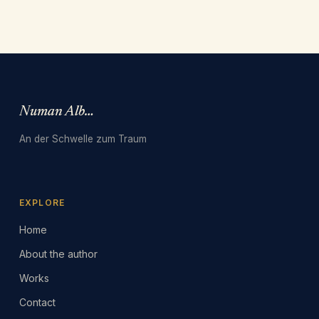
Numan Albarbari
An der Schwelle zum Traum
EXPLORE
Home
About the author
Works
Contact