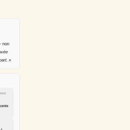
 — non
ouvée
art. »
ment
oyante