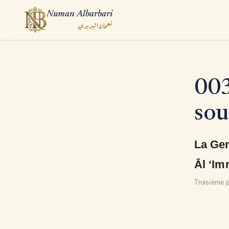
Numan Albarbari
نعمان البربري
ook
003
App
sou
La Gen
Âl ‘Im
Troisième p