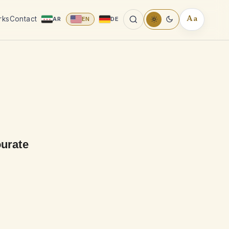
rks
Contact
AR
EN
DE
Aa
READING
TOOLS
urate