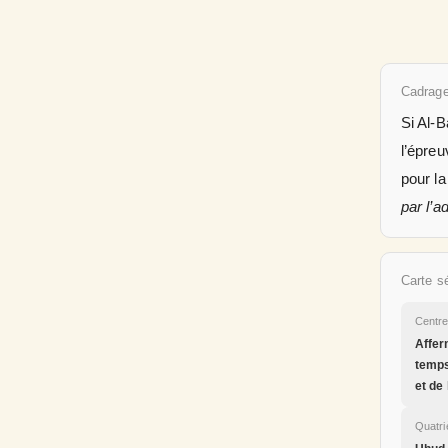
Cadrage
Si Al-B
l’épreu
pour la
par l’a
Carte s
Centr
Afferm
temps
et de
Quatr