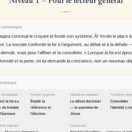
Niveau 1 — Pour le lecteur général
 sémantique
aqara construit le croyant et fonde son système, Âl ‘Imrân le place à
ve. La sourate confronte la foi à l’argument, au débat et à la défaite
 démolir, mais pour l’affiner et la consolider.
« Lorsque la foi est épr
dversité et la perte, on lui demande la constance, non un nouveau dép
émantique
e sémantique
Premier segment
Deuxième segment
Troisième seg
ir la foi au
Établir la
Le débat doctrinal
Consolider
 du trouble
référence et
— la question de
l’identité cr
 l’épreuve
l’élection
Jésus
ième segment
Conclusion