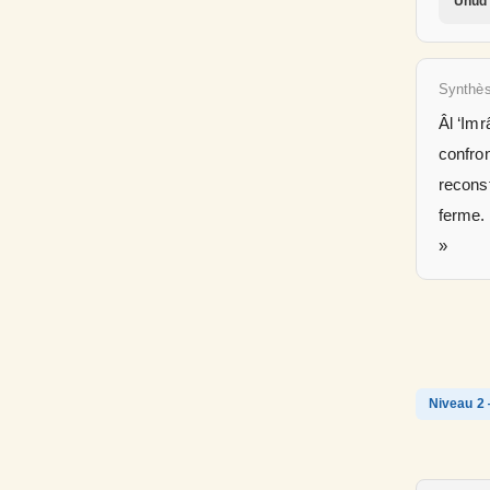
Uhud 
Synthè
Âl ‘Imr
confron
reconst
ferme. 
»
Niveau 2 