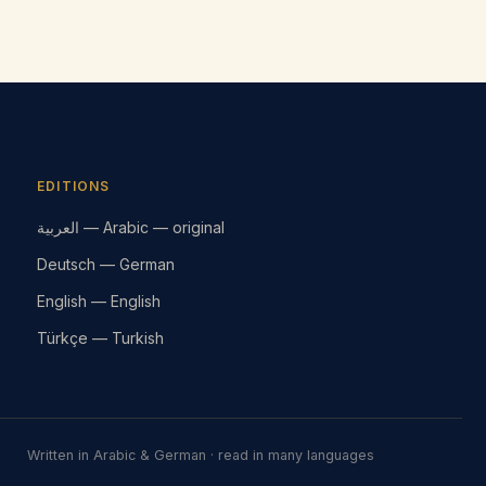
EDITIONS
العربية — Arabic — original
Deutsch — German
English — English
Türkçe — Turkish
Written in Arabic & German · read in many languages