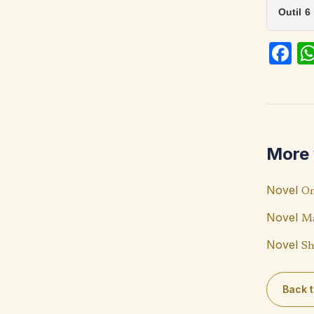
Outil 6
Fa
ce
b
o
o
More 
k
Novel
On
Novel
Ma
Novel
Sh
Back t