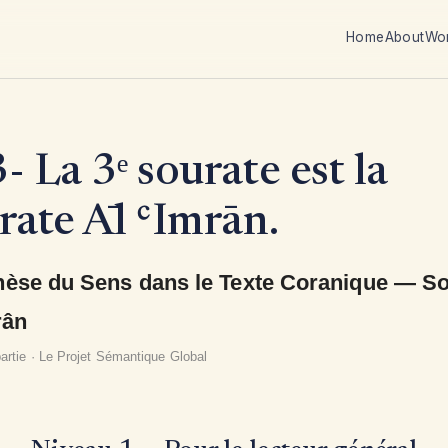
Home
About
Wo
- La 3ᵉ sourate est la
rate Āl ʿImrān.
èse du Sens dans le Texte Coranique — So
rân
artie · Le Projet Sémantique Global