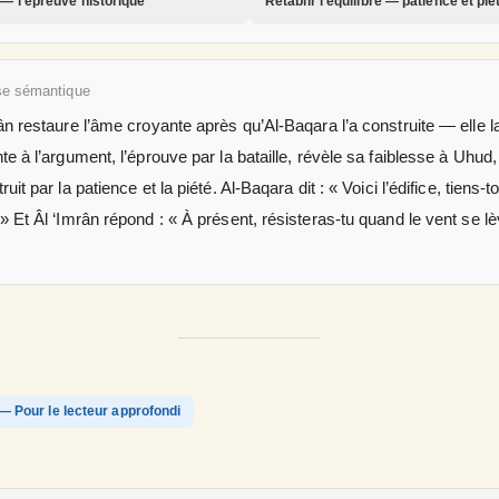
— l’épreuve historique
Rétablir l’équilibre — patience et pié
se sémantique
ân restaure l’âme croyante après qu’Al-Baqara l’a construite — elle l
te à l’argument, l’éprouve par la bataille, révèle sa faiblesse à Uhud,
ruit par la patience et la piété. Al-Baqara dit : « Voici l’édifice, tiens-to
» Et Âl ‘Imrân répond : « À présent, résisteras-tu quand le vent se l
— Pour le lecteur approfondi