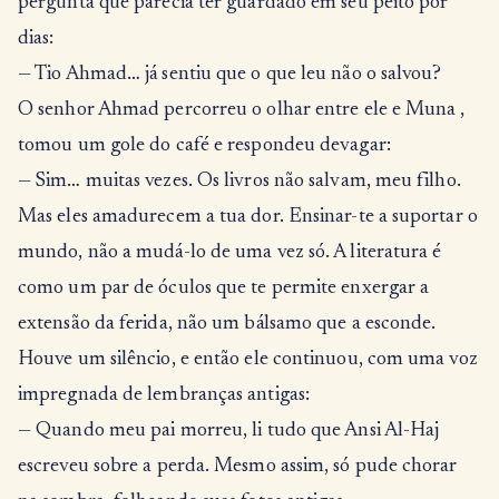
pergunta que parecia ter guardado em seu peito por
dias:
— Tio Ahmad… já sentiu que o que leu não o salvou?
O senhor Ahmad percorreu o olhar entre ele e Muna ,
tomou um gole do café e respondeu devagar:
— Sim… muitas vezes. Os livros não salvam, meu filho.
Mas eles amadurecem a tua dor. Ensinar-te a suportar o
mundo, não a mudá-lo de uma vez só. A literatura é
como um par de óculos que te permite enxergar a
extensão da ferida, não um bálsamo que a esconde.
Houve um silêncio, e então ele continuou, com uma voz
impregnada de lembranças antigas:
— Quando meu pai morreu, li tudo que Ansi Al-Haj
escreveu sobre a perda. Mesmo assim, só pude chorar