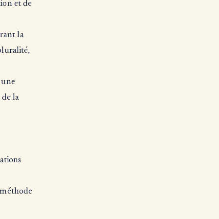
ion et de
rant la
luralité,
i une
 de la
tations
e méthode