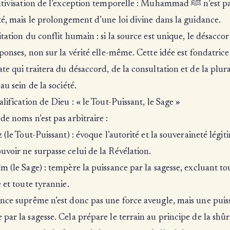
ivisation de l’exception temporelle : Muhammad ﷺ n’est pas une
té, mais le prolongement d’une loi divine dans la guidance.
itation du conflit humain : si la source est unique, le désacco
éponses, non sur la vérité elle-même. Cette idée est fondatric
te qui traitera du désaccord, de la consultation et de la plura
au sein de la société.
alification de Dieu : « le Tout-Puissant, le Sage »
de noms n’est pas arbitraire :
z (le Tout-Puissant) : évoque l’autorité et la souveraineté légi
voir ne surpasse celui de la Révélation.
m (le Sage) : tempère la puissance par la sagesse, excluant to
e et toute tyrannie.
ence suprême n’est donc pas une force aveugle, mais une puis
par la sagesse. Cela prépare le terrain au principe de la shûrâ