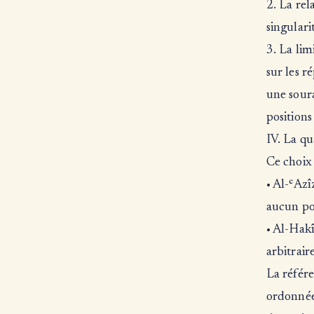
2. La relat
singulari
3. La lim
sur les r
une soura
positions 
IV. La qu
Ce choix 
• Al-ʿAzî
aucun pou
• Al-Hakî
arbitrair
La référ
ordonnée 