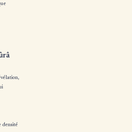
que
ûrâ
vélation,
ui
e densité