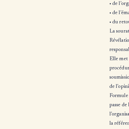
• de l’or
• de l’ém
• du reto
La sourat
Révélatio
responsab
Elle met 
procédure
soumissio
de l’opi
Formule 
passe de 
l’organi
la référe