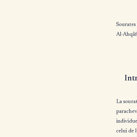
Sourates 
Al-Ahqâf
Int
La sourat
parachevé
individue
celui de 