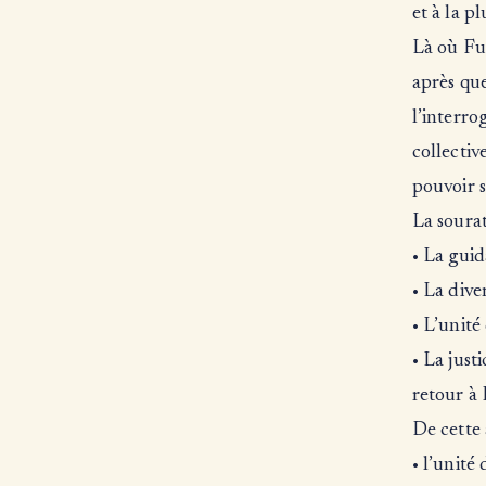
et à la p
Là où Fus
après que
l’interro
collectiv
pouvoir s
La sourat
• La guid
• La dive
• L’unité
• La just
retour à 
De cette 
• l’unité