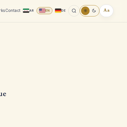
rks
Contact
AR
EN
DE
Aa
READING
TOOLS
ue