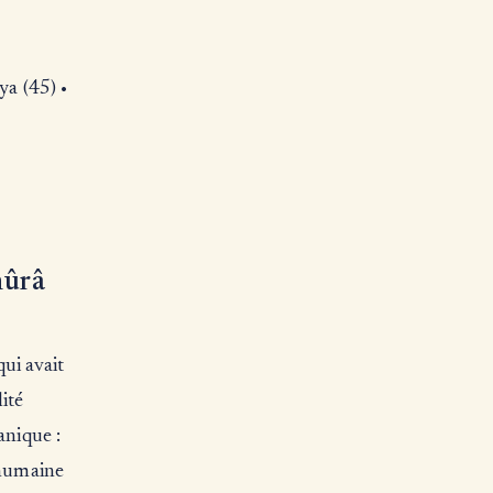
ya (45) •
hûrâ
qui avait
ité
anique :
 humaine