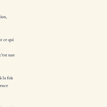
tion,
t ce qui
c’est une
 la fois
uence