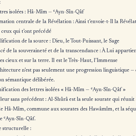
:
ttres isolées : Hâ-Mîm — ʿAyn-Sîn-Qâf
rmation centrale de la Révélation : Ainsi t’envoie-t-Il la Révéla
ceux qui t’ont précédé
lification de la source : Dieu, le Tout-Puissant, le Sage
cé de la souveraineté et de la transcendance : À Lui appartien
les cieux et sur la terre. Il est le Très-Haut, l’Immense
hitecture n’est pas seulement une progression linguistique — 
on sémantique délibérée.
gnification des lettres isolées « Hâ-Mîm — ʿAyn-Sîn-Qâf »
ur sans précédent : Al-Shûrâ est la seule sourate qui réunit à
le Hâ-Mîm, commune aux sourates des Hawâmîm, et la séq
 ʿAyn-Sîn-Qâf.
 structurelle :