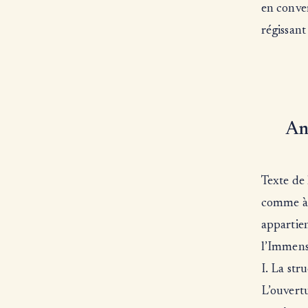
en conver
régissant
An
Texte de 
comme à c
appartient
l’Immense
I. La str
L’ouvertu