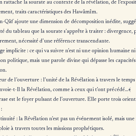
rattache la sourate au contexte de la révélation, de l’exposit
sement, traits caractéristiques des Hawâmîm.
în-Qâf ajoute une dimension de décomposition inédite, suggé
é du tableau que la sourate s’apprête à traiter : divergence, p
rement, nécessité d’une référence transcendante.
e implicite : ce qui va suivre n’est ni une opinion humaine n
ion politique, mais une parole divine qui dépasse les capacités
son.
œur de l’ouverture : l’unité de la Révélation à travers le temps
envoie-t-Il la Révélation, comme à ceux qui t’ont précédé…﴾
ase est le foyer pulsant de l’ouverture. Elle porte trois orien
:
tinuité : la Révélation n’est pas un événement isolé, mais un
ploie à travers toutes les missions prophétiques.