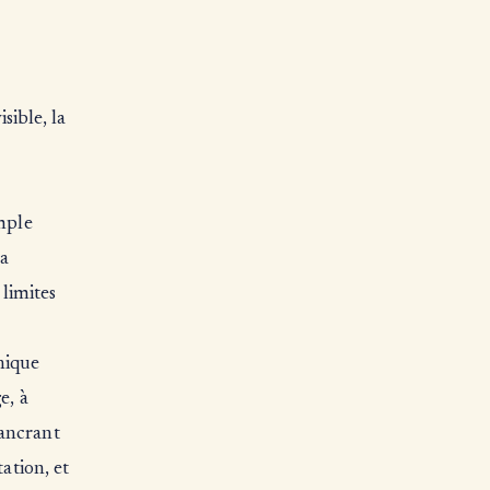
sible, la
imple
la
 limites
nique
e, à
 ancrant
ation, et