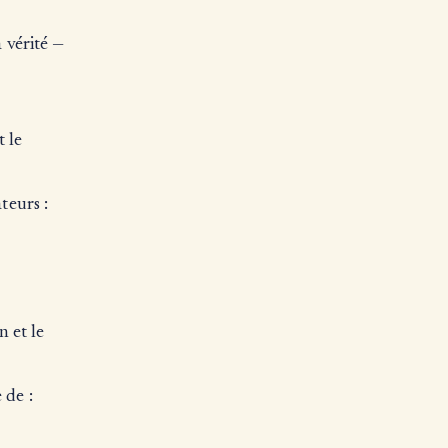
a vérité —
t le
teurs :
n et le
 de :