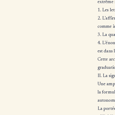
extrême 
1. Les le
2. L’affi
comme à 
3. La qua
4. L’énon
est dans 
Cette arc
graduati
II. La si
Une ample
la formu
autonome
La portée