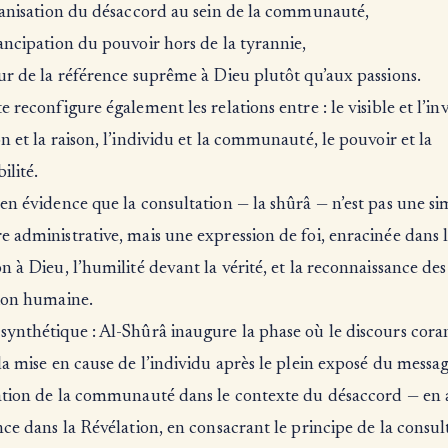
ganisation du désaccord au sein de la communauté,
ancipation du pouvoir hors de la tyrannie,
ur de la référence suprême à Dieu plutôt qu’aux passions.
e reconfigure également les relations entre : le visible et l’invi
n et la raison, l’individu et la communauté, le pouvoir et la
ilité.
en évidence que la consultation — la shûrâ — n’est pas une s
 administrative, mais une expression de foi, enracinée dans 
n à Dieu, l’humilité devant la vérité, et la reconnaissance des
nion humaine.
synthétique : Al-Shûrâ inaugure la phase où le discours cora
la mise en cause de l’individu après le plein exposé du messag
sation de la communauté dans le contexte du désaccord — en
nce dans la Révélation, en consacrant le principe de la consult