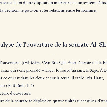
tissant la foi d’une disposition intérieure en un système éthi
 la décision, le pouvoir et les relations entre les hommes.
alyse de l’ouverture de la sourate Al-Sh
l’ouverture : ﴿Hâ-Mîm. ʿAyn-Sîn-Qâf. Ainsi t’envoie-t-Il la Ré
eux qui t’ont précédé — Dieu, le Tout-Puissant, le Sage. À L
 ce qui est dans les cieux et sur la terre. Il est le Très-Haut,
.﴾ (Al-Shûrâ : 1-4)
ucture d’ouverture
re de la sourate se déploie en quatre unités successives, d’un