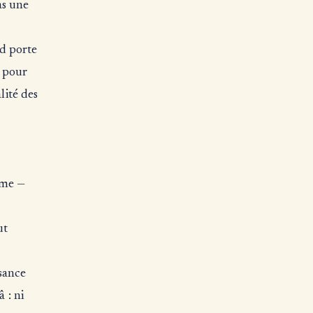
rd porte
e pour
lité des
time —
ut
sance
 : ni