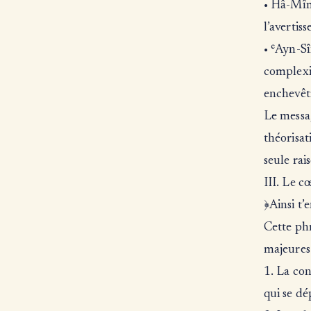
• Hâ-Mîm 
l’avertis
• ʿAyn-S
complexit
enchevêt
Le messag
théorisat
seule rai
III. Le c
﴿Ainsi t’
Cette phr
majeures 
1. La con
qui se dé