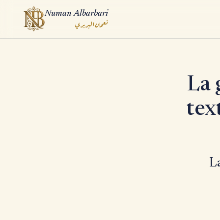
Numan Albarbari
نعمان البربري
ook
La 
App
tex
L