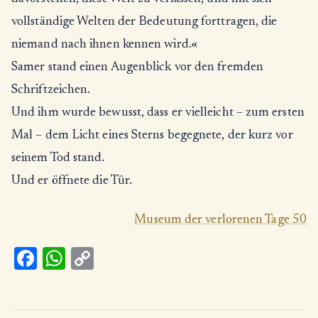
vollständige Welten der Bedeutung forttragen, die
niemand nach ihnen kennen wird.«
Samer stand einen Augenblick vor den fremden
Schriftzeichen.
Und ihm wurde bewusst, dass er vielleicht – zum ersten
Mal – dem Licht eines Sterns begegnete, der kurz vor
seinem Tod stand.
Und er öffnete die Tür.
Museum der verlorenen Tage 50
Fa
W
C
ce
h
o
b
at
p