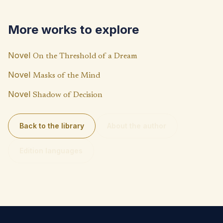
o
s
y
o
A
Li
More works to explore
k
p
n
p
k
Novel
On the Threshold of a Dream
Novel
Masks of the Mind
Novel
Shadow of Decision
Back to the library
About the author
Edition languages