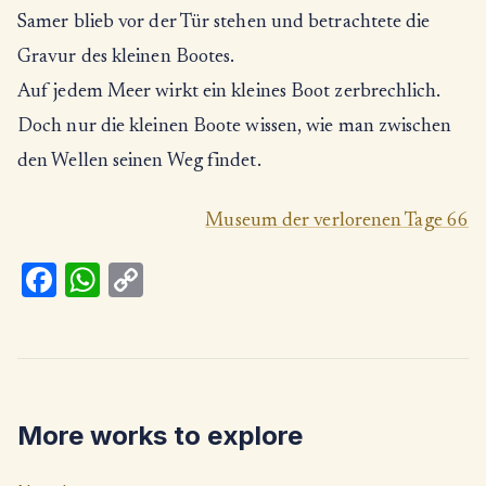
Samer blieb vor der Tür stehen und betrachtete die
Gravur des kleinen Bootes.
Auf jedem Meer wirkt ein kleines Boot zerbrechlich.
Doch nur die kleinen Boote wissen, wie man zwischen
den Wellen seinen Weg findet.
Museum der verlorenen Tage 66
Fa
W
C
ce
h
o
b
at
p
o
s
y
o
A
Li
More works to explore
k
p
n