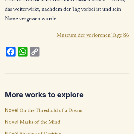
Erde des Menschen etwas hinterlassen haben — etwas,
das weiterwirkt, nachdem der Tag vorbei ist und sein
Name vergessen wurde.
Museum der verlorenen Tage 86
Fa
W
C
ce
h
o
b
at
p
o
s
y
o
A
Li
More works to explore
k
p
n
p
k
Novel
On the Threshold of a Dream
Novel
Masks of the Mind
Novel