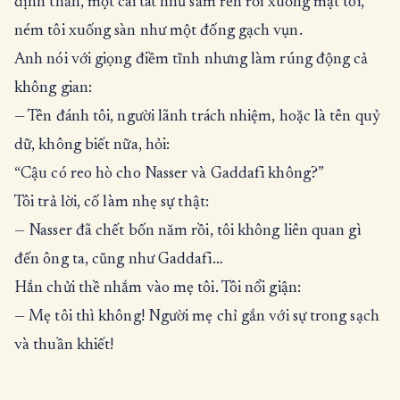
định thần, một cái tát như sấm rền rơi xuống mặt tôi,
ném tôi xuống sàn như một đống gạch vụn.
Anh nói với giọng điềm tĩnh nhưng làm rúng động cả
không gian:
— Tên đánh tôi, người lãnh trách nhiệm, hoặc là tên quỷ
dữ, không biết nữa, hỏi:
“Cậu có reo hò cho Nasser và Gaddafi không?”
Tôi trả lời, cố làm nhẹ sự thật:
— Nasser đã chết bốn năm rồi, tôi không liên quan gì
đến ông ta, cũng như Gaddafi…
Hắn chửi thề nhắm vào mẹ tôi. Tôi nổi giận:
— Mẹ tôi thì không! Người mẹ chỉ gắn với sự trong sạch
và thuần khiết!