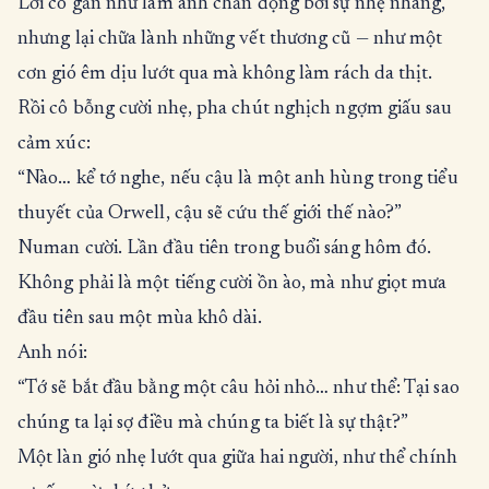
Lời cô gần như làm anh chấn động bởi sự nhẹ nhàng,
nhưng lại chữa lành những vết thương cũ — như một
cơn gió êm dịu lướt qua mà không làm rách da thịt.
Rồi cô bỗng cười nhẹ, pha chút nghịch ngợm giấu sau
cảm xúc:
“Nào… kể tớ nghe, nếu cậu là một anh hùng trong tiểu
thuyết của Orwell, cậu sẽ cứu thế giới thế nào?”
Numan cười. Lần đầu tiên trong buổi sáng hôm đó.
Không phải là một tiếng cười ồn ào, mà như giọt mưa
đầu tiên sau một mùa khô dài.
Anh nói:
“Tớ sẽ bắt đầu bằng một câu hỏi nhỏ… như thể: Tại sao
chúng ta lại sợ điều mà chúng ta biết là sự thật?”
Một làn gió nhẹ lướt qua giữa hai người, như thể chính