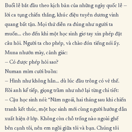
Buổi lễ bắt đầu theo kịch bản của những ngày quốc lễ —
lời ca tụng chiến thắng, khúc điệu tuyên dương vinh
quang bất tận. Mọi thứ diễn ra đúng như người ta
muốn… cho đến khi một học sinh giơ tay xin phép đặt
câu hỏi. Người ta cho phép, và chào đón tiếng nói ấy.
Muna nhướn mày, cảnh giác:
— Có được phép hỏi sao?
Numan mỉm cười buồn:
— Hình như không hẳn… dù lúc đầu trông có vẻ thế.
Rồi anh kể tiếp, giọng trầm như nhớ lại từng chi tiết:
— Cậu học sinh nói: “Năm ngoái, hai tháng sau khi chiến
tranh kết thúc, một học sinh mới cùng người hướng dẫn
xuất hiện ở lớp. Không còn chỗ trống nào ngoài ghế
bên cạnh tôi, nên em ngồi giữa tôi và bạn. Chúng tôi