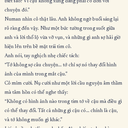
biết sao? Vì cậu không xứng đáng phải cô đơn với
chuyện đó.”
Numan nhìn cô thật lâu. Anh không ngờ buổi sáng lại
rõ ràng đến vậy. Như một bức tường trong suốt giữa
anh và lời thổ lộ vừa vỡ vụn, và những gì anh sợ hãi giờ
hiện lên trên bề mặt trái tim cô.
Anh nói, tay nghịch nhẹ chiếc tách:
“Tớ không sợ câu chuyện… tớ chỉ sợ nó thay đổi hình
ảnh của mình trong mắt cậu.”
Cô mỉm cười. Nụ cười như một lời cầu nguyện âm thầm
mà tâm hồn có thể nghe thấy:
“Không có hình ảnh nào trong tim tớ về cậu mà điều gì
có thể thay đổi. Tất cả những gì cậu có… chính là cậu,
và tớ không muốn gì khác.”