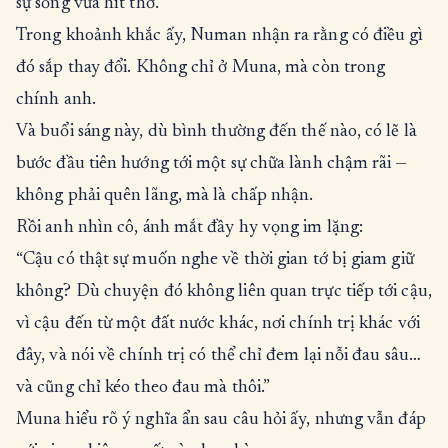
sự sống vừa hít thở.
Trong khoảnh khắc ấy, Numan nhận ra rằng có điều gì
đó sắp thay đổi. Không chỉ ở Muna, mà còn trong
chính anh.
Và buổi sáng này, dù bình thường đến thế nào, có lẽ là
bước đầu tiên hướng tới một sự chữa lành chậm rãi —
không phải quên lãng, mà là chấp nhận.
Rồi anh nhìn cô, ánh mắt đầy hy vọng im lặng:
“Cậu có thật sự muốn nghe về thời gian tớ bị giam giữ
không? Dù chuyện đó không liên quan trực tiếp tới cậu,
vì cậu đến từ một đất nước khác, nơi chính trị khác với
đây, và nói về chính trị có thể chỉ đem lại nỗi đau sâu…
và cũng chỉ kéo theo đau mà thôi.”
Muna hiểu rõ ý nghĩa ẩn sau câu hỏi ấy, nhưng vẫn đáp