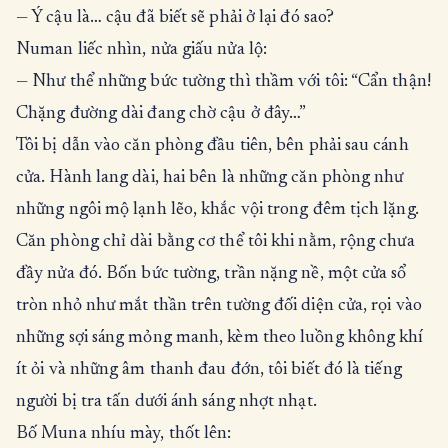
— Ý cậu là… cậu đã biết sẽ phải ở lại đó sao?
Numan liếc nhìn, nửa giấu nửa lộ:
— Như thể những bức tường thì thầm với tôi: “Cẩn thận!
Chặng đường dài đang chờ cậu ở đây…”
Tôi bị dẫn vào căn phòng đầu tiên, bên phải sau cánh
cửa. Hành lang dài, hai bên là những căn phòng như
những ngôi mộ lạnh lẽo, khắc vội trong đêm tịch lặng.
Căn phòng chỉ dài bằng cơ thể tôi khi nằm, rộng chưa
đầy nửa đó. Bốn bức tường, trần nặng nề, một cửa sổ
tròn nhỏ như mắt thần trên tường đối diện cửa, rọi vào
những sợi sáng mỏng manh, kèm theo luồng không khí
ít ỏi và những âm thanh đau đớn, tôi biết đó là tiếng
người bị tra tấn dưới ánh sáng nhợt nhạt.
Bố Muna nhíu mày, thốt lên: