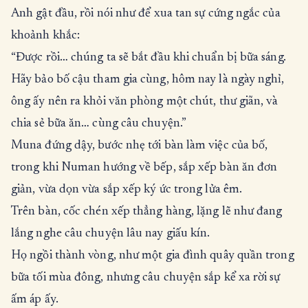
Anh gật đầu, rồi nói như để xua tan sự cứng ngắc của
khoảnh khắc:
“Được rồi… chúng ta sẽ bắt đầu khi chuẩn bị bữa sáng.
Hãy bảo bố cậu tham gia cùng, hôm nay là ngày nghỉ,
ông ấy nên ra khỏi văn phòng một chút, thư giãn, và
chia sẻ bữa ăn… cùng câu chuyện.”
Muna đứng dậy, bước nhẹ tới bàn làm việc của bố,
trong khi Numan hướng về bếp, sắp xếp bàn ăn đơn
giản, vừa dọn vừa sắp xếp ký ức trong lửa êm.
Trên bàn, cốc chén xếp thẳng hàng, lặng lẽ như đang
lắng nghe câu chuyện lâu nay giấu kín.
Họ ngồi thành vòng, như một gia đình quây quần trong
bữa tối mùa đông, nhưng câu chuyện sắp kể xa rời sự
ấm áp ấy.