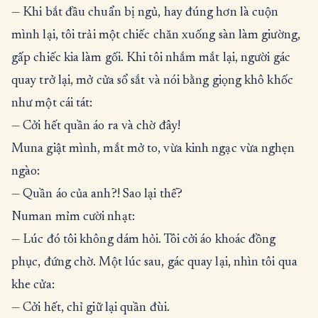
— Khi bắt đầu chuẩn bị ngủ, hay đúng hơn là cuộn
mình lại, tôi trải một chiếc chăn xuống sàn làm giường,
gấp chiếc kia làm gối. Khi tôi nhắm mắt lại, người gác
quay trở lại, mở cửa sổ sắt và nói bằng giọng khô khốc
như một cái tát:
— Cởi hết quần áo ra và chờ đây!
Muna giật mình, mắt mở to, vừa kinh ngạc vừa nghẹn
ngào:
— Quần áo của anh?! Sao lại thế?
Numan mỉm cười nhạt:
— Lúc đó tôi không dám hỏi. Tôi cởi áo khoác đồng
phục, đứng chờ. Một lúc sau, gác quay lại, nhìn tôi qua
khe cửa:
— Cởi hết, chỉ giữ lại quần đùi.