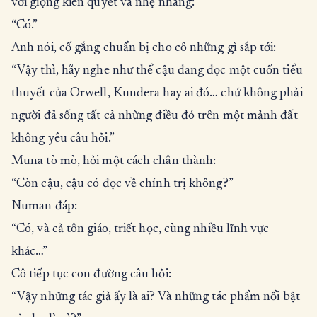
với giọng kiên quyết và nhẹ nhàng:
“Có.”
Anh nói, cố gắng chuẩn bị cho cô những gì sắp tới:
“Vậy thì, hãy nghe như thể cậu đang đọc một cuốn tiểu
thuyết của Orwell, Kundera hay ai đó… chứ không phải
người đã sống tất cả những điều đó trên một mảnh đất
không yêu câu hỏi.”
Muna tò mò, hỏi một cách chân thành:
“Còn cậu, cậu có đọc về chính trị không?”
Numan đáp:
“Có, và cả tôn giáo, triết học, cùng nhiều lĩnh vực
khác…”
Cô tiếp tục con đường câu hỏi:
“Vậy những tác giả ấy là ai? Và những tác phẩm nổi bật