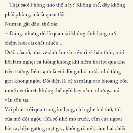
— Thật sao! Phòng nhỏ thế này? Không thể, đây không
phải phòng, mà là quan tài!
Numan gật đầu, thở dài:
— Đúng, nhưng đó là quan tài không tĩnh lặng, nơi
chậm hơn cái chết nhiều…
Dưới cửa sổ, nhà vệ sinh âm sàn rên rỉ vì bẩn thỉu, mùi
hôi làm nghẹt cả luồng không khí hiếm hoi lọt qua khe
trên tường. Bên cạnh là vòi đồng nhỏ, nước nhỏ từng
giọt không ngớt. Đối diện là bệ xi măng cao khoảng bốn
mươi centimet, không thể ngồi hay nằm, nhưng… nó
vẫn tồn tại.
Vài phút trôi qua trong im lặng, chỉ nghe hơi thở, thì
cửa mở đột ngột. Cửa sổ nhỏ mở trước, tấm cửa ngoài
bật ra, hiện gương mặt gác, không rõ nét, cầm hai chiếc