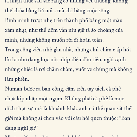
là nhận thức sâu sắc rằng có những vết thương, không
thể chữa bằng lời nói… mà chỉ bằng cuộc sống.
Bình minh trượt nhẹ trên thành phố bằng một màu
xám nhạt, như thể đêm vẫn níu giữ tà áo choàng của
mình, nhưng không muốn rời đi hoàn toàn.
Trong công viên nhỏ gần nhà, những chú chim e ấp hót
líu lo như đang học nốt nhịp điệu đầu tiên, ngồi cạnh
những chiếc lá rơi chầm chậm, vuốt ve chúng mà không
làm phiền.
Numan bước ra ban công, cầm trên tay tách cà phê
chưa kịp nhấp một ngụm. Không phải cà phê là mục
đích thực sự, mà là khoảnh khắc anh có thể quan sát thế
giới mà không ai chen vào với câu hỏi quen thuộc: “Bạn
đang nghĩ gì?”