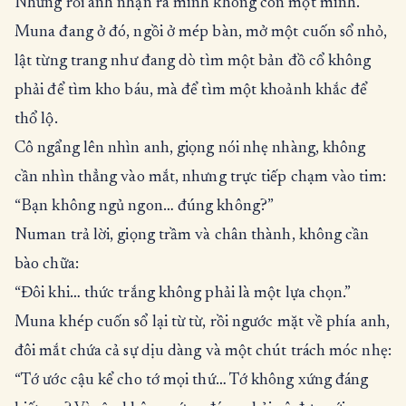
Nhưng rồi anh nhận ra mình không còn một mình.
Muna đang ở đó, ngồi ở mép bàn, mở một cuốn sổ nhỏ,
lật từng trang như đang dò tìm một bản đồ cổ không
phải để tìm kho báu, mà để tìm một khoảnh khắc để
thổ lộ.
Cô ngẩng lên nhìn anh, giọng nói nhẹ nhàng, không
cần nhìn thẳng vào mắt, nhưng trực tiếp chạm vào tim:
“Bạn không ngủ ngon… đúng không?”
Numan trả lời, giọng trầm và chân thành, không cần
bào chữa:
“Đôi khi… thức trắng không phải là một lựa chọn.”
Muna khép cuốn sổ lại từ từ, rồi ngước mặt về phía anh,
đôi mắt chứa cả sự dịu dàng và một chút trách móc nhẹ:
“Tớ ước cậu kể cho tớ mọi thứ… Tớ không xứng đáng