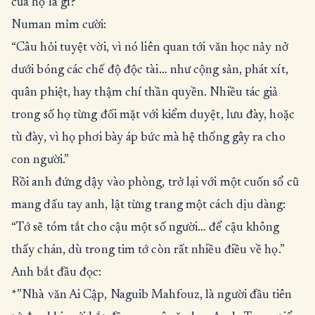
của họ là gì?”
Numan mỉm cười:
“Câu hỏi tuyệt vời, vì nó liên quan tới văn học nảy nở
dưới bóng các chế độ độc tài… như cộng sản, phát xít,
quân phiệt, hay thậm chí thần quyền. Nhiều tác giả
trong số họ từng đối mặt với kiểm duyệt, lưu đày, hoặc
tù đày, vì họ phơi bày áp bức mà hệ thống gây ra cho
con người.”
Rồi anh đứng dậy vào phòng, trở lại với một cuốn sổ cũ
mang dấu tay anh, lật từng trang một cách dịu dàng:
“Tớ sẽ tóm tắt cho cậu một số người… để cậu không
thấy chán, dù trong tim tớ còn rất nhiều điều về họ.”
Anh bắt đầu đọc:
*”Nhà văn Ai Cập, Naguib Mahfouz, là người đầu tiên