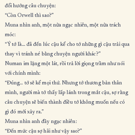
đổi hướng câu chuyện:
“Còn Orwell thì sao?”
Muna nhìn anh, một nửa ngạc nhiên, một nửa trách
móc:
“Ý tớ là… đã đến lúc cậu kể cho tớ những gì cậu trải qua
thay vì tránh né bằng chuyện người khác?”
Numan im lặng một lát, rồi trả lời giọng trầm như nói
với chính mình:
“Đúng… tớ sẽ kể mọi thứ. Nhưng tớ thương bản thân
mình, người mà tớ thấy lấp lánh trong mắt cậu, sợ rằng
câu chuyện sẽ biến thành điều tớ không muốn nếu có
gì đó mới xảy ra.”
Muna nhìn anh đầy ngạc nhiên:
“Đến mức cậu sợ hãi như vậy sao?”