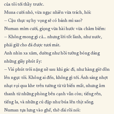
của tôi tới thầy trước.
Muna cười nhỏ, vừa ngạc nhiên vừa trách, hỏi:
— Cậu thực sự hy vọng sẽ có bánh mì sao?
Numan mỉm cười, giọng vừa hài hước vừa châm biếm:
— Không mong gì cả… nhưng lời tốt lành, như nước,
phải giữ cho đá được tươi mát.
Anh nhìn xa xăm, dường như hồi tưởng bóng dáng
những giây phút ấy:
— Vài phút trôi nặng nề sau khi gác đi, như hàng giờ dồn
lên ngực tôi. Không ai đến, không gì tới. Ánh sáng nhợt
nhạt rọi qua khe trên tường từ từ biến mất, nhưng âm
thanh từ những phòng bên cạnh vẫn còn; tiếng rên,
tiếng la, và những cú đập như búa lên thịt sống.
Numan tựa lưng vào ghế, thở dài rồi nói: