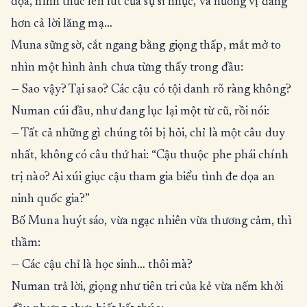
dọa, hình thức lén lút của sự sỉ nhục, và hương vị đắng
hơn cả lời lăng mạ…
Muna sững sờ, cắt ngang bằng giọng thấp, mắt mở to
nhìn một hình ảnh chưa từng thấy trong đầu:
— Sao vậy? Tại sao? Các cậu có tội danh rõ ràng không?
Numan cúi đầu, như đang lục lại một từ cũ, rồi nói:
— Tất cả những gì chúng tôi bị hỏi, chỉ là một câu duy
nhất, không có câu thứ hai: “Cậu thuộc phe phái chính
trị nào? Ai xúi giục cậu tham gia biểu tình đe dọa an
ninh quốc gia?”
Bố Muna huýt sáo, vừa ngạc nhiên vừa thương cảm, thì
thầm:
— Các cậu chỉ là học sinh… thôi mà?
Numan trả lời, giọng như tiên tri của kẻ vừa nếm khởi