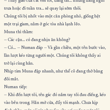
— Thầy giáo của các em tốt, đáng tin… nhưng đang nghỉ
trưa hoặc đi tuần tra… sẽ quay lại sớm thôi.
Chúng tôi bị nhốt vào một căn phòng nhỏ, giống hệt
một trại giam, nằm ở góc tòa nhà lạnh lẽo.
Muna thì thầm:
— Các cậu… có đang nhịn ăn không?
— Có… — Numan đáp — Và gần chiều, một tên bước vào,
lần lượt kéo từng người một. Chúng tôi không thấy ai
trở lại cùng hắn.
Nhịp tim Muna đập nhanh, như thể cô đang thở bằng
đôi mắt.
Numan tiếp:
— Khi đến lượt tôi, tên gác đó nắm tay tôi đau điếng, kéo
vào bên trong. Hắn mở cửa, đẩy tôi mạnh. Chưa kịp