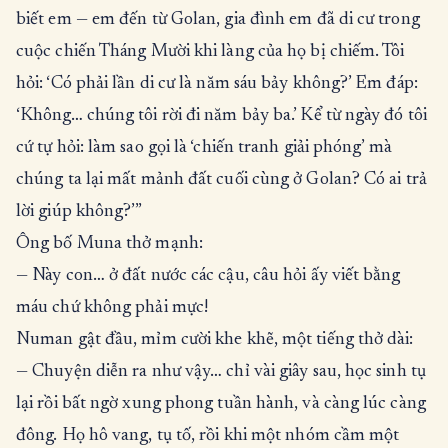
biết em — em đến từ Golan, gia đình em đã di cư trong
cuộc chiến Tháng Mười khi làng của họ bị chiếm. Tôi
hỏi: ‘Có phải lần di cư là năm sáu bảy không?’ Em đáp:
‘Không… chúng tôi rời đi năm bảy ba.’ Kể từ ngày đó tôi
cứ tự hỏi: làm sao gọi là ‘chiến tranh giải phóng’ mà
chúng ta lại mất mảnh đất cuối cùng ở Golan? Có ai trả
lời giúp không?’”
Ông bố Muna thở mạnh:
— Này con… ở đất nước các cậu, câu hỏi ấy viết bằng
máu chứ không phải mực!
Numan gật đầu, mỉm cười khe khẽ, một tiếng thở dài:
— Chuyện diễn ra như vậy… chỉ vài giây sau, học sinh tụ
lại rồi bất ngờ xung phong tuần hành, và càng lúc càng
đông. Họ hô vang, tụ tố, rồi khi một nhóm cầm một