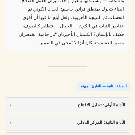
والمكانة — وتستبدلها بمعيار واحد: ميزان العمل الصالح.
البناء يتحرك بمنطق قرآني حاسم: الحدث الكوني ثم
الحساب ثم النتيجة الأخروية. ولعل أبلغ ما فيها أن أقوى
عناصر الثبات في الكون — الجبال — تتطاير كالصوف،
فكيف بالإنسان؟ الكلمتان الأخيرتان “نار حامية” تختصران
مصير الغفلة وتتركان أثرًا لا يُمحى في الضمير.
الطبقة الثانية — للقارئ المهتم
الأداة الأولى: تحليل الافتتاح
الأداة الثانية: المركز الدلالي