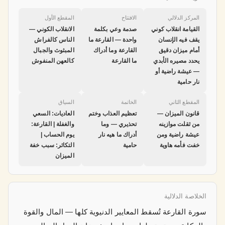
المركز الدلالي
الافتتاح
المقطع الأول
القيامة انقلاب كوني
صدمة وعي بكلمة
الانقلاب الكوني —
يقف فيه الإنسان
واحدة — القارعة ما
الناس كالفراش
أمام ميزان دقيق
القارعة وما أدراك
المبثوث والجبال
يحدد مصيره الأبدي
ما القارعة
كالعهن المنفوش
— عيشة راضية أو
نار حامية
المقطع الثاني
الخاتمة
السياق
قانون الميزان —
تعظيم العذاب وختم
العاديات: السعي
من ثقلت موازينه
تحذيري — وما
والغفلة | القارعة:
عيشة راضية ومن
أدراك ما هيه نار
يوم الحساب |
خفت فأمه هاوية
حامية
التكاثر: سبب خفة
الميزان
الخلاصة الدلالية
سورة القارعة تُسقط المعايير الدنيوية كلها — المال والقوة