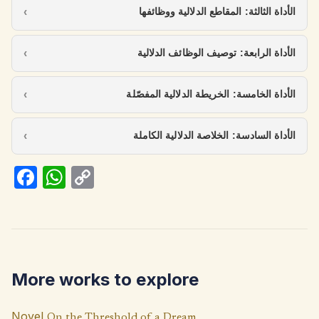
الأداة الثالثة: المقاطع الدلالية ووظائفها
الأداة الرابعة: توصيف الوظائف الدلالية
الأداة الخامسة: الخريطة الدلالية المفصّلة
الأداة السادسة: الخلاصة الدلالية الكاملة
Fa
W
C
ce
h
o
b
at
p
o
s
y
o
A
Li
More works to explore
k
p
n
p
k
Novel
On the Threshold of a Dream