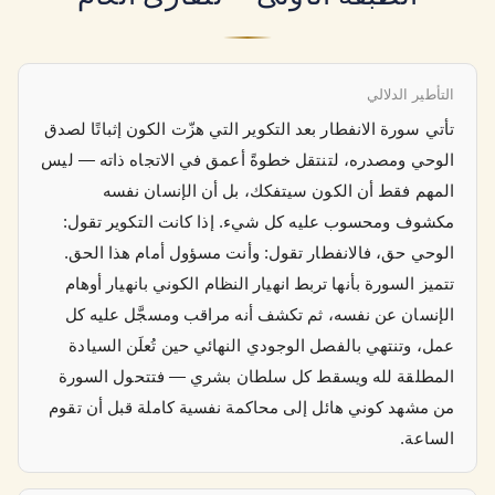
التأطير الدلالي
تأتي سورة الانفطار بعد التكوير التي هزّت الكون إثباتًا لصدق
الوحي ومصدره، لتنتقل خطوةً أعمق في الاتجاه ذاته — ليس
المهم فقط أن الكون سيتفكك، بل أن الإنسان نفسه
مكشوف ومحسوب عليه كل شيء. إذا كانت التكوير تقول:
الوحي حق، فالانفطار تقول: وأنت مسؤول أمام هذا الحق.
تتميز السورة بأنها تربط انهيار النظام الكوني بانهيار أوهام
الإنسان عن نفسه، ثم تكشف أنه مراقب ومسجَّل عليه كل
عمل، وتنتهي بالفصل الوجودي النهائي حين تُعلَن السيادة
المطلقة لله ويسقط كل سلطان بشري — فتتحول السورة
من مشهد كوني هائل إلى محاكمة نفسية كاملة قبل أن تقوم
الساعة.