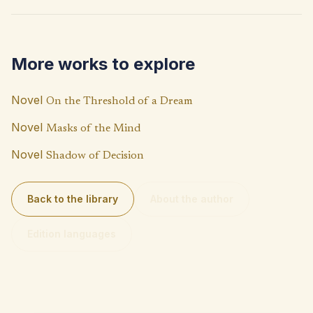
b
at
p
o
s
y
o
A
Li
More works to explore
k
p
n
p
k
Novel
On the Threshold of a Dream
Novel
Masks of the Mind
Novel
Shadow of Decision
Back to the library
About the author
Edition languages