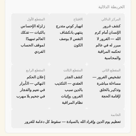
الخريطة الدلالية
المركز الدلالي
الافتتاح
المقطع الأول
كشف غرور
انهيار كوني متدرج
زلزلة الإحساس
الإنسان أمام كرم
ينتهي بانكشاف
بالثبات — تفكك
الله — الغرور لا
النفس لا بوصف
العالم تمهيدًا
مبرر له في عالم
الكون
لموقف الحساب
تحكمه المراقبة
الفردي
والمحاسبة
المقطع الثاني
المقطع الثالث
المقطع الرابع
تشخيص الغرور —
كشف الجذر
إعلان الحكم
مساءلة مباشرة
العقدي — التكذيب
النهائي — الأبرار
وتذكير بالخلق
بالدين سبب
في نعيم والفجار
لإقامة الحجة
الغرور، وإثبات
في جحيم بلا مهرب
نظام المراقبة
الخاتمة
تعظيم يوم الدين وإفراد الله بالسيادة — سقوط كل دعامة للغرور