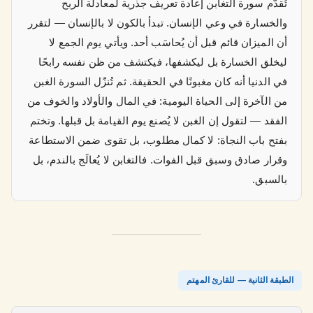
تُقدّم سورة التغابن إعادة تعريف جذرية لمعادلة الربح
والخسارة في وعي الإنسان. تبدأ بالكون لا بالإنسان — لتقرر
أن الميزان قائم قبل أن يُحاسَب أحد. ويأتي يوم الجمع لا
ليخلق الخسارة بل ليكشفها، فيكتشف من ظن نفسه رابحًا
في الدنيا أنه كان مغبونًا في الحقيقة. ثم تُنزّل السورة الغبن
من الآخرة إلى الحياة اليومية: في المال والأولاد والخوف من
الفقد — لتقول إن الغبن لا يُصنع يوم القيامة بل قبلها. وتختم
بفتح باب النجاة: لا كمال مطلوب، بل تقوى ضمن الاستطاعة
وقرار صادق وسبق قبل الفوات. فالتغابن لا يُعالَج بالندم، بل
بالسبق.
الطبقة الثانية — للقارئ المهتم