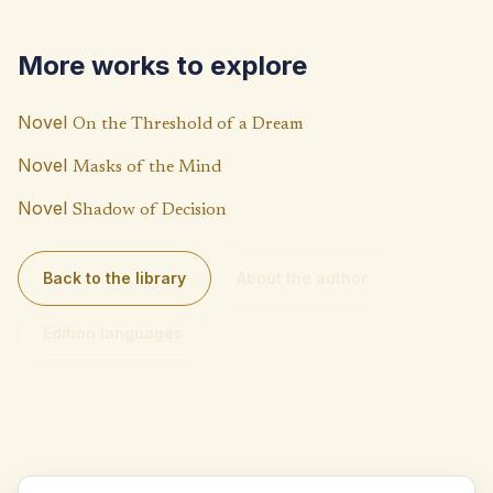
o
s
y
o
A
Li
More works to explore
k
p
n
p
k
Novel
On the Threshold of a Dream
Novel
Masks of the Mind
Novel
Shadow of Decision
Back to the library
About the author
Edition languages