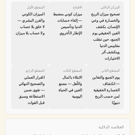
المركز الدلالي
الافتتاح
المقطع الأول
تصحيح ميزان الربح
ميزان كوني منضبط
الميزان الكوني
والخسارة في وعي
— إلغاء حسابات
والفرز البشري —
الإنسان، بكشف
الدنيا وتأسيس
لا خلق بلا حساب
الغبن الحقيقي يوم
الإطار الأخروي
ولا حساب بلا ميزان
الجمع، حين تنقلب
مقاييس الدنيا
وينكشف أثر
الاختيارات
المقطع الثاني
المقطع الثالث
المقطع الرابع
يوم الجمع والتغابن
الابتلاء بالمال
القرار العملي
— انكشاف
والأهل — مصنع
والتصحيح النهائي
الخسارة الحقيقية
الغبن في الحياة
— تقوى ضمن
لمن حسب الربح
اليومية
الاستطاعة وسبق
دنيويًا
قبل الفوات
الخلاصة الدلالية