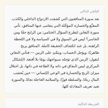
التأطير الدلالي
بعد سورة المنافقون التي كشفت الازدواج الداخلي والكذب
المقنَّع والخسارة المؤجَّلة التي يتعامى عنها المنافق، تأتي
سورة التغابن لتطرح السؤال الختامي: من الرابح حقًا ومن
الخاسر؟ ليس في السوق ولا في السياسة ولا في اللحظة
الراهنة، بل عند انكشاف الحقيقة كاملة. المنافق يربح
ظاهريًا، ويؤجل الحساب، ويتكئ على الزمن — فتأتي التغابن
لتقول: الزمن الذي تؤجله سيواجهك يومًا بلا أقنعة. الإشكال
المركزي ليس النفاق في ذاته ولا الطاعة في ذاتها، بل اختلال
ميزان الربح والخسارة في الوعي الإنساني — حين يُحسَب
المال ربحًا، والسلطة فوزًا، والسلامة العاجلة نجاةً. والسورة
تعيد تعريف المعادلة كلها.
الخريطة الدلالية