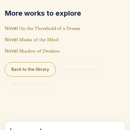
o
A
Li
More works to explore
k
p
n
p
k
Novel
On the Threshold of a Dream
Novel
Masks of the Mind
Novel
Shadow of Decision
Back to the library
About the author
Edition languages