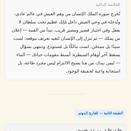
الخلاصة الدلالية
تُخرج سورة الملك الإنسان من وهم العيش في عالم عادي،
وتُدخله في وعي العيش داخل مُلك عظيم تحت سلطان لا
يغفل وفي اختبار قصير ومصير قريب. تبدأ من القمة — إعلان
من يملك — ثم تنزل إلى الإنسان لتعيد تعريف موقعه: لست
سيدًا بل ممتحَن، لست مالكًا بل مُستودَع. وتنتهي بسؤال
يسقط آخر أوهام السيطرة: أبسط مقومات حياتك — الماء
— ليس بيدك. من هنا يصبح الالتزام ليس مجرد طاعة، بل
استجابة واعية لحقيقة الوجود.
الطبقة الثانية — للقارئ المهتم