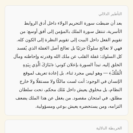
التأطير الدلالي
بعد أن ضبطت سورة التحريم الولاء داخل أدق الروابط
الأسرية، تنتقل سورة الملك بالمؤمن إلى أفق أوسع: من
تقويم الفعل داخل البيت إلى تقويم النظرة إلى الكون كله.
فهي لا تعالج سلوكًا جزئيًا بل تعالج أصل الغفلة الذي يُفسد
كل السلوك: غفلة القلب عن ملك الله وقدرته وإحاطته ومآل
الخلق إليه. تبدأ السورة بإعلان كوني: ﴿تَبَارَكَ الَّذِي بِيَدِهِ
الْمُلْكُ﴾ — وهو ليس مجرد ثناء، بل إعادة تعريف لموقع
الإنسان في الوجود: أنت لست مالكًا ولا مستقلًا ولا خارج
النظام، بل مخلوق يعيش داخل مُلك محكم، تحت سلطان
مطلق، في امتحان مقصود. من يغفل عن هذا الملك يضعف
التزامه، ومن يستحضره يعيش بوعي ومسؤولية.
الخريطة الدلالية