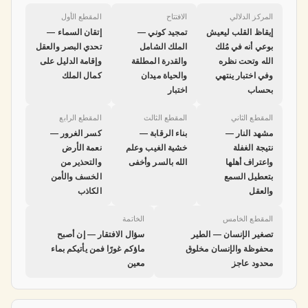
المركز الدلالي
الافتتاح
المقطع الأول
إيقاظ القلب ليعيش
تمجيد كوني —
إتقان السماء —
بوعي أنه في مُلك
الملك الشامل
تحدي البصر والعقل
الله وتحت نظره
والقدرة المطلقة
وإقامة الدليل على
وفي اختبار ينتهي
والحياة ميدان
كمال الملك
بحساب
اختبار
المقطع الثاني
المقطع الثالث
المقطع الرابع
مشهد النار —
بناء الرقابة —
كسر الغرور —
نتيجة الغفلة
خشية الغيب وعلم
نعمة الأرض
واعتراف أهلها
الله بالسر وأخفى
والتحذير من
بتعطيل السمع
الخسف والأمن
والعقل
الكاذب
المقطع الخامس
الخاتمة
تصغير الإنسان — الطير
سؤال الافتقار — إن أصبح
محفوظة والإنسان مخلوق
ماؤكم غورًا فمن يأتيكم بماء
محدود عاجز
معين