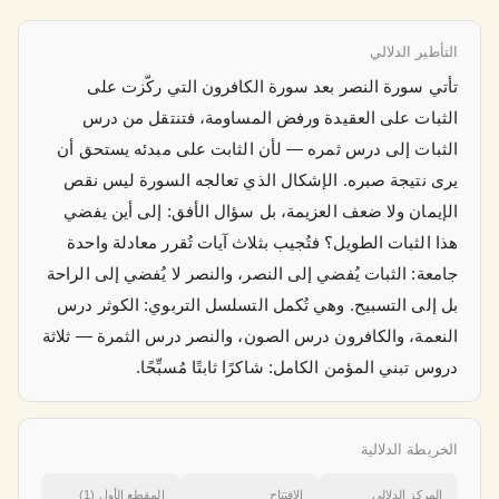
التأطير الدلالي
تأتي سورة النصر بعد سورة الكافرون التي ركّزت على
الثبات على العقيدة ورفض المساومة، فتنتقل من درس
الثبات إلى درس ثمره — لأن الثابت على مبدئه يستحق أن
يرى نتيجة صبره. الإشكال الذي تعالجه السورة ليس نقص
الإيمان ولا ضعف العزيمة، بل سؤال الأفق: إلى أين يفضي
هذا الثبات الطويل؟ فتُجيب بثلاث آيات تُقرر معادلة واحدة
جامعة: الثبات يُفضي إلى النصر، والنصر لا يُفضي إلى الراحة
بل إلى التسبيح. وهي تُكمل التسلسل التربوي: الكوثر درس
النعمة، والكافرون درس الصون، والنصر درس الثمرة — ثلاثة
دروس تبني المؤمن الكامل: شاكرًا ثابتًا مُسبِّحًا.
الخريطة الدلالية
المركز الدلالي
الافتتاح
المقطع الأول (1)