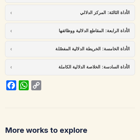
الأداة الثالثة: المركز الدلالي
الأداة الرابعة: المقاطع الدلالية ووظائفها
الأداة الخامسة: الخريطة الدلالية المفصّلة
الأداة السادسة: الخلاصة الدلالية الكاملة
Fa
W
C
ce
h
o
b
at
p
o
s
y
o
A
Li
More works to explore
k
p
n