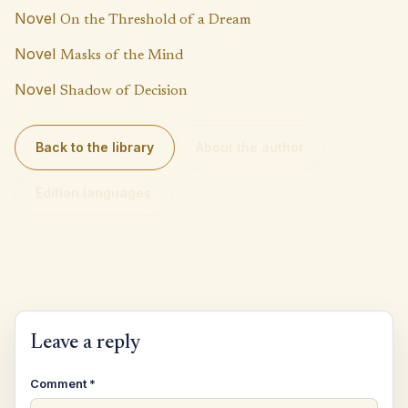
p
k
Novel
On the Threshold of a Dream
Novel
Masks of the Mind
Novel
Shadow of Decision
Back to the library
About the author
Edition languages
Leave a reply
Comment
*