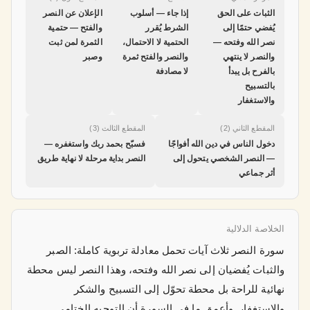
الثبات على الحق
إذا جاء — أسلوب
الإعلان عن النصر
يُفضي حتمًا إلى
الشرط يُقرر
والفتح — حتمية
نصر الله وفتحه —
الحتمية لا الاحتمال،
الثمرة لمن ثبت
والنصر لا ينتهي
والنصر والفتح ثمرة
وصبر
بالفرح بل يبدأ
لا مصادفة
بالتسبيح
والاستغفار
المقطع الثاني (2)
المقطع الثالث (3)
دخول الناس في دين الله أفواجًا
فسبّح بحمد ربك واستغفره —
— النصر الشخصي يتحول إلى
النصر بداية مرحلة لا نهاية طريق
أثر جماعي
الخلاصة الدلالية
سورة النصر ثلاث آيات تحمل معادلة تربوية كاملة: الصبر
والثبات يُفضيان إلى نصر الله وفتحه، وهذا النصر ليس محطة
نهائية للراحة بل محطة تحوّل إلى التسبيح والشكر
والاستغفار. وأعمق ما في السورة أن التوجيه الختامي