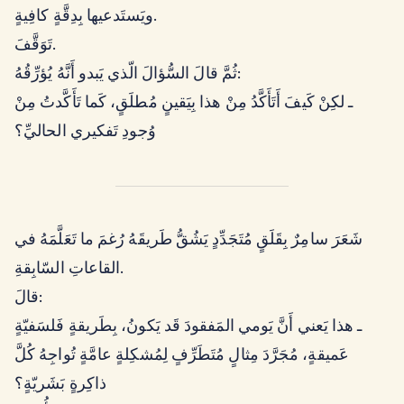
ويَستَدعيها بِدِقَّةٍ كافِيةٍ.
تَوَقَّفَ.
ثُمَّ قالَ السُّؤالَ الّذي يَبدو أَنَّهُ يُؤرِّقُهُ:
ـ لكِنْ كَيفَ أَتَأَكَّدُ مِنْ هذا بِيَقينٍ مُطلَقٍ، كَما تَأَكَّدتُ مِنْ
وُجودِ تَفكيري الحاليِّ؟
شَعَرَ سامِرٌ بِقَلَقٍ مُتَجَدِّدٍ يَشُقُّ طَريقَهُ رُغمَ ما تَعَلَّمَهُ في
القاعاتِ السّابِقةِ.
قالَ:
ـ هذا يَعني أَنَّ يَومي المَفقودَ قَد يَكونُ، بِطَريقةٍ فَلسَفيّةٍ
عَميقةٍ، مُجَرَّدَ مِثالٍ مُتَطَرِّفٍ لِمُشكِلةٍ عامَّةٍ تُواجِهُ كُلَّ
ذاكِرةٍ بَشَريّةٍ؟