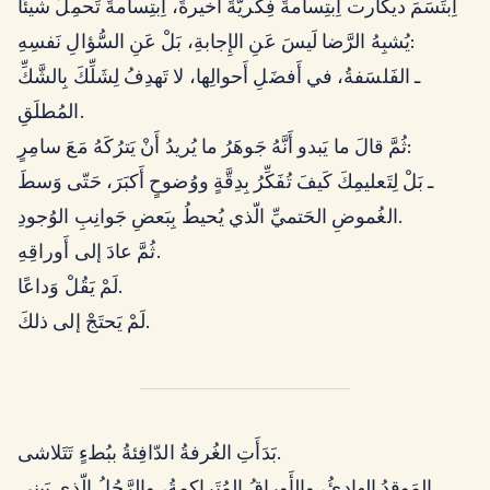
اِبتَسَمَ ديكارت اِبتِسامةً فِكريّةً أَخيرةً، اِبتِسامةً تَحمِلُ شيئًا
يُشبِهُ الرَّضا لَيسَ عَنِ الإِجابةِ، بَلْ عَنِ السُّؤالِ نَفسِهِ:
ـ الفَلسَفةُ، في أَفضَلِ أَحوالِها، لا تَهدِفُ لِشَلِّكَ بِالشَّكِّ
المُطلَقِ.
ثُمَّ قالَ ما يَبدو أَنَّهُ جَوهَرُ ما يُريدُ أَنْ يَترُكَهُ مَعَ سامِرٍ:
ـ بَلْ لِتَعليمِكَ كَيفَ تُفَكِّرُ بِدِقَّةٍ ووُضوحٍ أَكبَرَ، حَتّى وَسطَ
الغُموضِ الحَتميِّ الّذي يُحيطُ بِبَعضِ جَوانِبِ الوُجودِ.
ثُمَّ عادَ إلى أَوراقِهِ.
لَمْ يَقُلْ وَداعًا.
لَمْ يَحتَجْ إلى ذلكَ.
بَدَأَتِ الغُرفةُ الدّافِئةُ ببُطءٍ تَتَلاشى.
المَوقِدُ الهادِئُ، والأَوراقُ المُتَراكِمةُ، والرَّجُلُ الّذي يَبني