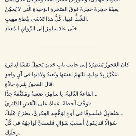
يَقينَهُ حَجَرةً حَجَرةً فَوقَ الصَّخرةِ الوَحيدةِ الّتي لا يُمكِنُ
الشَّكُّ فيها، كُلُّ هذا تَلاشى ببُطءٍ مَهيبٍ.
حَتّى عادَ سامِرٌ إلى الرَّواقِ المُعتادِ.
كانَ العَجوزُ يَنتَظِرُهُ إلى جانِبِ بابٍ جَديدٍ يَحمِلُ نَقشًا لِدائِرةٍ
تَتَكَرَّرُ بِلا نِهايةٍ، تَلتَهِمُ نَفسَها وتُعيدُ وِلادَتَها في آنٍ واحِدٍ.
قالَ العَجوزُ بِنَبرةٍ جادَّةٍ:
ـ القاعةُ التّاليةُ، يا سامِرُ، صَعبةٌ ومُكَثَّفةٌ جِدًّا.
تَوَقَّفَ لَحظةً، عَيناهُ على النَّقشِ الدّائِريِّ:
ـ سَتُقابِلُ فَيلَسوفًا في أَوجِ تَوَهُّجِهِ الفِكريِّ، يَطرَحُ عَلَيكَ
سُؤالًا قَد يَكونُ أَصعَبَ سُؤالٍ فَلسَفيٍّ تُواجِهُهُ في كُلِّ
رِحلَتِكَ.