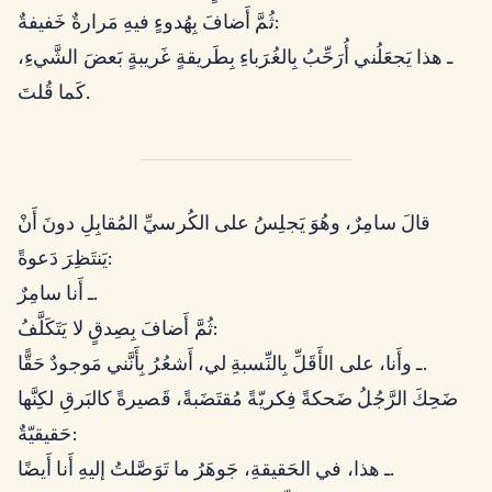
ثُمَّ أَضافَ بِهُدوءٍ فيهِ مَرارةٌ خَفيفةٌ:
ـ هذا يَجعَلُني أُرَحِّبُ بِالغُرَباءِ بِطَريقةٍ غَريبةٍ بَعضَ الشَّيءِ،
كَما قُلتَ.
قالَ سامِرٌ، وهُوَ يَجلِسُ على الكُرسيِّ المُقابِلِ دونَ أَنْ
يَنتَظِرَ دَعوةً:
ـ أَنا سامِرٌ.
ثُمَّ أَضافَ بِصِدقٍ لا يَتَكَلَّفُ:
ـ وأَنا، على الأَقَلِّ بِالنِّسبةِ لي، أَشعُرُ بِأَنَّني مَوجودٌ حَقًّا.
ضَحِكَ الرَّجُلُ ضَحكةً فِكريّةً مُقتَضَبةً، قَصيرةً كالبَرقِ لكِنَّها
حَقيقيّةٌ:
ـ هذا، في الحَقيقةِ، جَوهَرُ ما تَوَصَّلتُ إليهِ أَنا أَيضًا.