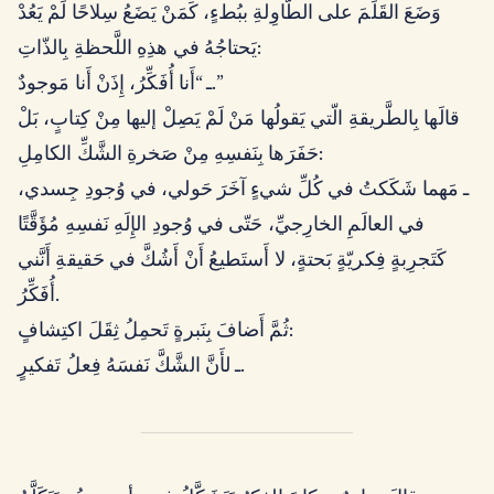
وَضَعَ القَلَمَ على الطّاوِلةِ ببُطءٍ، كَمَنْ يَضَعُ سِلاحًا لَمْ يَعُدْ
يَحتاجُهُ في هذِهِ اللَّحظةِ بِالذّاتِ:
ـ “أَنا أُفَكِّرُ، إِذَنْ أَنا مَوجودٌ.”
قالَها بِالطَّريقةِ الّتي يَقولُها مَنْ لَمْ يَصِلْ إليها مِنْ كِتابٍ، بَلْ
حَفَرَها بِنَفسِهِ مِنْ صَخرةِ الشَّكِّ الكامِلِ:
ـ مَهما شَكَكتُ في كُلِّ شيءٍ آخَرَ حَولي، في وُجودِ جِسدي،
في العالَمِ الخارِجيِّ، حَتّى في وُجودِ الإِلَهِ نَفسِهِ مُؤَقَّتًا
كَتَجرِبةٍ فِكريّةٍ بَحتةٍ، لا أَستَطيعُ أَنْ أَشُكَّ في حَقيقةِ أَنَّني
أُفَكِّرُ.
ثُمَّ أَضافَ بِنَبرةٍ تَحمِلُ ثِقَلَ اكتِشافٍ:
ـ لأَنَّ الشَّكَّ نَفسَهُ فِعلُ تَفكيرٍ.