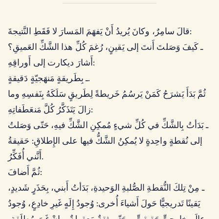
قالَ سامِرٌ، وكانَ يُريدُ أَنْ يَفهَمَ المَسارَ لا فَقَطِ النَّتيجةَ:
ـ كَيفَ وَصَلتَ أَنتَ إلى يَقينٍ، رُغمَ كُلِّ هذا الشَّكِّ العَميقِ؟
أَشارَ ديكارت إلى أَوراقِهِ:
ـ بِطَريقةٍ مَنهَجيّةٍ دَقيقةٍ.
ثُمَّ بَدَأَ يَشرَحُ كَمَنْ يَرسُمُ خَريطةً لِطَريقٍ سَلَكَهُ بِنَفسِهِ وما
زالَ يَتَذَكَّرُ كُلَّ مَنعَطَفاتِهِ:
ـ بَدَأتُ بِالشَّكِّ في كُلِّ شيءٍ مُمكِنِ الشَّكِّ فيهِ، حَتّى وَصَلتُ
إلى نُقطةٍ واحِدةٍ لا يُمكِنُ الشَّكُّ فيها على الإِطلاقِ: حَقيقةُ
أَنَّني أُفَكِّرُ.
ثُمَّ أَضافَ:
ـ مِنْ تِلكَ النُّقطةِ الصُّلبةِ الوَحيدةِ، بَدَأتُ أَبني، بِحَذَرٍ شَديدٍ،
يَقينًا تَدريجيًّا حَولَ أَشياءَ أُخرى: وُجودُ إِلَهٍ غَيرِ خادِعٍ، وُجودُ