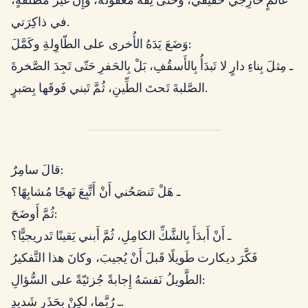
عالَمٍ خارِجيٍّ حَقيقيٍّ، وحَتّى ثِقةٌ مَعقولةٌ، وإِنْ غَيرَ مُطلَقةٍ،
في ذاكِرَتي.
وَضَعَ يَدَهُ الأُخرى على الطّاوِلةِ وكَمَّلَ:
ـ مِثلَ بِناءِ دارٍ لا تَبدَأُ بِالأَسقُفِ، بَلْ بِالحَفرِ حَتّى تَجِدَ الصَّخرةَ
الصَّلبةَ تَحتَ الطِّينِ، ثُمَّ تَبني فَوقَها بِصَبرٍ.
قالَ سامِرٌ:
ـ هَلْ تَنصَحُني أَنْ أَتَّبِعَ نَهجًا مُشابِهًا؟
ثُمَّ أَوضَحَ:
ـ أَنْ أَبدَأَ بِالشَّكِّ الكامِلِ، ثُمَّ أَبني يَقينًا تَدريجيًّا؟
فَكَّرَ ديكارت طَويلًا قَبلَ أَنْ يُجيبَ، وكانَ هذا التَّفكيرُ
الطَّويلُ نَفسَهُ إِجابةً جُزئيّةً على السُّؤالِ:
ـ رُبَّما، لكِنْ بِحَذَرٍ شَديدٍ.