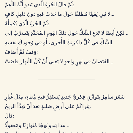
ثُمَّ قالَ الجُزءَ الّذي يَبدو أَنَّهُ الأَهَمَّ:
ـ لا تَبنِ يَقينًا مُطلَقًا حَولَ ما حَدَثَ فيهِ دونَ دَليلٍ كافٍ.
ثُمَّ الجُزءَ الّذي يُكمِلُهُ:
ـ لكِنْ أَيضًا لا تَدَعِ الشَّكَّ حَولَ ذلكَ اليَومِ المُحَدَّدِ يَتَسَرَّبُ إلى
الشَّكِّ في كُلِّ ذاكِرَتِكَ الأُخرى، أَو في وُجودِكَ نَفسِهِ.
وَقَفَ ثُمَّ أَضافَ:
ـ الفَيَضانُ في نَهرٍ واحِدٍ لا يَعني أَنَّ كُلَّ الأَنهارِ فاضَتْ.
شَعَرَ سامِرٌ بِتَوازُنٍ فِكريٍّ جَديدٍ يَستَقِرُّ فيهِ ببُطءٍ، مِثلَ غُبارٍ
يَتَراكَمُ على أَرضٍ صُلبةٍ بَعدَ أَنْ تَهَدَّأَ الريحُ.
قالَ:
ـ هذا يَبدو نَهجًا مُتَوازِنًا ومَعقولًا.