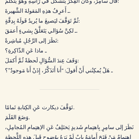
قالَ سامِرٌ، وكانَ الفِكرُ يَتَشَكَّلُ في رَأسِهِ وهُوَ يَتَكَلَّمُ:
ـ أَعرِفُ هذِهِ المَقولةَ الشَّهيرةَ.
ثُمَّ تَوَقَّفَ ليَصيغَ ما يُريدُ قَولَهُ بِدِقَّةٍ:
ـ لكِنَّ سُؤالي يَتَعَلَّقُ بِشيءٍ أَعمَقَ.
نَظَرَ إلى الرَّجُلِ مُباشِرةً:
ـ ماذا عَنِ الذّاكِرةِ؟
وَقَفَ عِندَ السُّؤالِ لَحظةً ثُمَّ أَكمَلَ:
ـ هَلْ يُمكِنُني أَنْ أَقولَ: “أَنا أَتَذَكَّرُ، إِذَنْ أَنا مَوجودٌ”؟
تَوَقَّفَ ديكارت عَنِ الكِتابةِ تَمامًا.
وَضَعَ القَلَمَ.
نَظَرَ إلى سامِرٍ بِاهتِمامٍ شَديدٍ يَختَلِفُ عَنِ الاِهتِمامِ المُجامِلِ،
اِهتِمامٌ مَنْ فَتَحَ أَمامَهُ بابٌ لَمْ يَرَهُ بِوُضوحٍ قَبلَ هذِهِ اللَّحظةِ