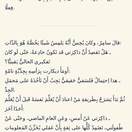
فِعلًا.
قالَ سامِرٌ، وكانَ يُحِسُّ أَنَّهُ يَلمِسُ شَيئًا يَخُصُّهُ هُوَ بِالذّاتِ:
ـ هَلْ تَقصِدُ أَنَّ ذاكِرَتي قَد تَكونُ خادِعةً، حَتّى لَو كانَ
تَفكيري الحاليُّ يَقينيًّا؟
أَومَأَ ديكارت بِرَأسِهِ بِجِدِّيَّةٍ تامّةٍ:
ـ هذا اِحتِمالٌ فَلسَفيٌّ حَقيقيٌّ يَجِبُ أَنْ نَأخُذَهُ على مَحمَلِ
الجِدِّ.
ثُمَّ بَدَأَ يَشرَحُ بِطَريقةِ مَنْ اعتادَ أَنْ يُعَلِّمَ نَفسَهُ قَبلَ أَنْ يُعَلِّمَ
أَحَدًا آخَرَ:
ـ ذاكِرَتي عَنْ أَمسِ، وعَنِ العامِ الماضي، وحَتّى عَنْ
طُفولَتي، تَعتَمِدُ كُلُّها على ثِقةٍ بِأَنَّ عَقلي يُخَزِّنُ المَعلوماتِ