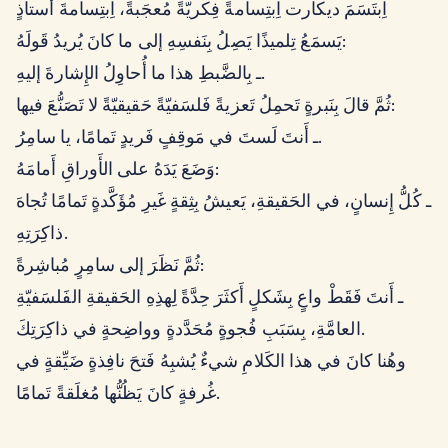
اِبتَسَمَ ديكارت اِبتِسامةً فِكريّةً مُعجَبةً، اِبتِسامةَ أُستاذٍ
يَسمَعُ تِلميذًا يَصِلُ بِنَفسِهِ إلى ما كانَ يُريدُ قَولَهُ:
ـ بِالضَّبطِ هذا ما أُحاوِلُ الإِشارةَ إليهِ.
ثُمَّ قالَ بِنَبرةٍ تَحمِلُ تَعزيةً فَلسَفيّةً حَقيقيّةً لا تَصَنُّعَ فيها:
ـ أَنتَ لَستَ في مَوقِفٍ فَريدٍ تَمامًا، يا سامِرُ.
وَضَعَ يَدَهُ على الأَوراقِ أَمامَهُ:
ـ كُلُّ إِنسانٍ، في الحَقيقةِ، يَعيشُ بِثِقةٍ غَيرِ مُؤَكَّدةٍ تَمامًا تُجاهَ
ذاكِرَتِهِ.
ثُمَّ نَظَرَ إلى سامِرٍ مُباشِرةً:
ـ أَنتَ فَقَطْ واعٍ بِشَكلٍ أَكثَرَ حِدَّةً لِهذِهِ الحَقيقةِ الفَلسَفيّةِ
العامَّةِ، بِسَبَبِ فُجوةٍ مُحَدَّدةٍ وواضِحةٍ في ذاكِرَتِكَ.
وهُنا كانَ في هذا الكَلامِ شيءٌ يُشبِهُ فَتحَ نافِذةٍ ضَيِّقةٍ في
غُرفةٍ كانَ يَظُنُّها مُغلَقةً تَمامًا.