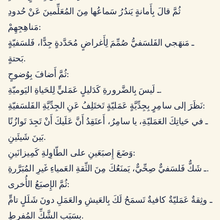
ثُمَّ قالَ بِأَمانةٍ يَندُرُ سَماعُها مِنَ المُعَلِّمينَ عَنْ حُدودِ
مَناهِجِهِمْ:
ـ مَنهَجي الفَلسَفيُّ صُمِّمَ لِأَغراضٍ مُحَدَّدةٍ جِدًّا، فَلسَفيّةٍ
بَحتةٍ.
ثُمَّ أَضافَ بِوُضوحٍ:
ـ لَيسَ بِالضَّرورةِ كَدَليلٍ عَمَليٍّ لِلحَياةِ اليَوميّةِ.
نَظَرَ إلى سامِرٍ بِجِدِّيَّةٍ عَمَليّةٍ تَختَلِفُ عَنِ الجِدِّيَّةِ الفَلسَفيّةِ:
ـ في حَياتِكَ العَمَليّةِ، يا سامِرُ، أَعتَقِدُ أَنَّ عَلَيكَ أَنْ تَجِدَ تَوازُنًا
بَينَ شَيئَينِ.
وَضَعَ إِصبَعَينِ على الطّاوِلةِ كَمِيزانَينِ:
ـ شَكٌّ فَلسَفيٌّ صِحِّيٌّ، يَمنَعُكَ مِنَ الثِّقةِ العَمياءِ غَيرِ المُبَرَّرةِ.
ثُمَّ الإِصبَعُ الأُخرى:
ـ وثِقةٌ عَمَليّةٌ كافيةٌ تَسمَحُ لَكَ بِالعَيشِ والعَمَلِ دونَ شَلَلٍ تامٍّ
بِسَبَبِ الشَّكِّ المُفرِطِ.