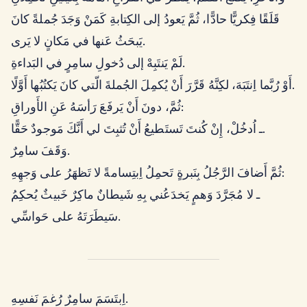
قَلَقًا فِكريًّا حادًّا، ثُمَّ يَعودُ إلى الكِتابةِ كَمَنْ وَجَدَ جُملةً كانَ
يَبحَثُ عَنها في مَكانٍ لا يَرى.
لَمْ يَنتَبِهْ إلى دُخولِ سامِرٍ في البَداءةِ.
أَوْ رُبَّما اِنتَبَهَ، لكِنَّهُ قَرَّرَ أَنْ يُكمِلَ الجُملةَ الّتي كانَ يَكتُبُها أَوَّلًا.
ثُمَّ، دونَ أَنْ يَرفَعَ رَأسَهُ عَنِ الأَوراقِ:
ـ اُدخُلْ، إِنْ كُنتَ تَستَطيعُ أَنْ تُثبِتَ لي أَنَّكَ مَوجودٌ حَقًّا.
وَقَفَ سامِرٌ.
ثُمَّ أَضافَ الرَّجُلُ بِنَبرةٍ تَحمِلُ اِبتِسامةً لا تَظهَرُ على وَجهِهِ:
ـ لا مُجَرَّدَ وَهمٍ يَخدَعُني بِهِ شَيطانٌ ماكِرٌ خَبيثٌ يُحكِمُ
سَيطَرَتَهُ على حَواسِّي.
اِبتَسَمَ سامِرٌ رُغمَ نَفسِهِ.