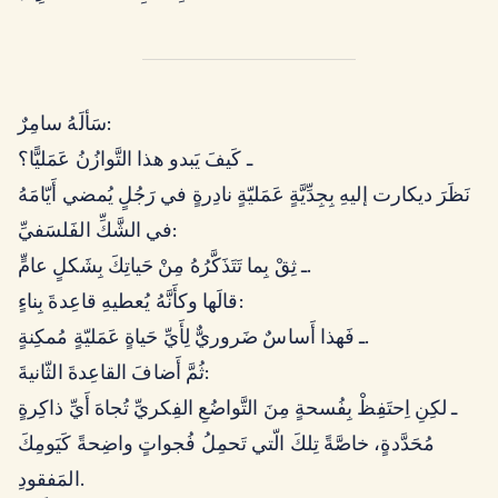
سَألَهُ سامِرٌ:
ـ كَيفَ يَبدو هذا التَّوازُنُ عَمَليًّا؟
نَظَرَ ديكارت إليهِ بِجِدِّيَّةٍ عَمَليّةٍ نادِرةٍ في رَجُلٍ يُمضي أَيّامَهُ
في الشَّكِّ الفَلسَفيِّ:
ـ ثِقْ بِما تَتَذَكَّرُهُ مِنْ حَياتِكَ بِشَكلٍ عامٍّ.
قالَها وكأَنَّهُ يُعطيهِ قاعِدةَ بِناءٍ:
ـ فَهذا أَساسٌ ضَروريٌّ لِأَيِّ حَياةٍ عَمَليّةٍ مُمكِنةٍ.
ثُمَّ أَضافَ القاعِدةَ الثّانيةَ:
ـ لكِنِ اِحتَفِظْ بِفُسحةٍ مِنَ التَّواضُعِ الفِكريِّ تُجاهَ أَيِّ ذاكِرةٍ
مُحَدَّدةٍ، خاصَّةً تِلكَ الّتي تَحمِلُ فُجواتٍ واضِحةً كَيَومِكَ
المَفقودِ.