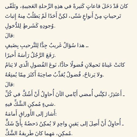
كانَ قَدْ دَخَلَ قاعاتٍ كَثيرةً في هذِهِ الرِّحلةِ العَجيبةِ، وتَلَقّى
تَرحيباتٍ مِنْ أَنواعٍ شَتّى، لكِنَّ أَحَدًا لَمْ يَطلُبْ مِنهُ إِثباتَ
وُجودِهِ كَشَرطٍ لِلدُّخولِ.
قالَ:
ـ هذا سُؤالٌ غَريبٌ جِدًّا لِلتَّرحيبِ بِضَيفٍ.
رَفَعَ الرَّجُلُ رَأسَهُ أَخيرًا.
كانَتْ عَيناهُ تَحمِلانِ فُضولًا حادًّا، نَوعَ الفُضولِ الّذي لا يَنامُ
ولا يَرتاحُ، فُضولٌ يُعَذِّبُ صاحِبَهُ أَكثَرَ مِمّا يُمتِعُهُ.
قالَ:
ـ أَعتَذِرُ، لكِنَّني أُمضي أَيّامي الآنَ أُحاوِلُ أَنْ أَشُكَّ في كُلِّ
شيءٍ مُمكِنِ الشَّكِّ فيهِ.
أَشارَ إلى الأَوراقِ أَمامَهُ:
ـ أُحاوِلُ أَنْ أَصِلَ إلى يَقينٍ واحِدٍ لا يُمكِنُ دَحضُهُ بِأَيِّ شَكٍّ
مُمكِنٍ، مَهما كانَ طَريقةُ الشَّكِّ.