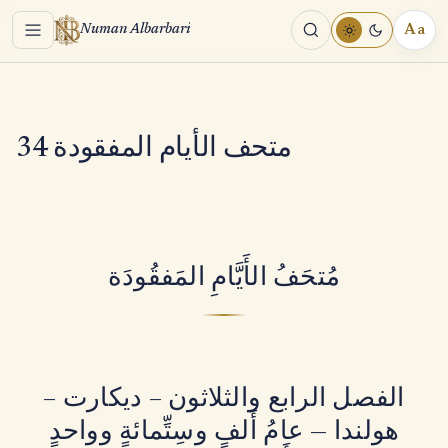
Menu
Aa
Numan Albarbari
REA
TOO
متحف الأيام المفقودة 34
مُتحَفُ الأَيَّامِ المَفقُودَة
الفصل الرابع والثلاثون – ديكارت –
هولندا — عامُ أَلفٍ وسِتِّمائةٍ وواحدٍ