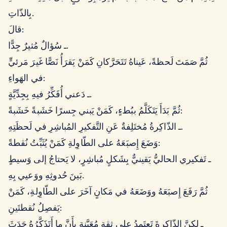
بِالذّاتِ.
قالَ:
ـ سُؤالٌ مُثيرٌ جِدًّا.
ثُمَّ صَمَتَ لَحظةً، عَيناهُ تَتَحَرَّكانِ كَمَنْ يَقرَأُ نَصًّا غَيرَ مَرئيٍّ
في الهَواءِ:
ـ دَعني أُفَكِّرُ فيهِ بِجِدِّيَّةٍ.
ثُمَّ بَدَأَ يَتَكَلَّمُ ببُطءٍ، كَمَنْ يَبني جِسرًا خَشَبةً خَشَبةً:
ـ الذّاكِرةُ مُختَلِفةٌ عَنِ التَّفكيرِ المُباشِرِ في لَحظَتِهِ.
وَضَعَ إِصبَعَهُ على الطّاوِلةِ كَمَنْ يُثَبِّتُ نُقطةً:
ـ تَفكيري الحاليُّ يَقينيٌّ بِشَكلٍ مُباشِرٍ، لا يَحتاجُ إلى وَسيطٍ
بَينَ حُدوثِهِ ووَعيي بِهِ.
ثُمَّ رَفَعَ إِصبَعَهُ ووَضَعَهُ في مَكانٍ آخَرَ على الطّاوِلةِ، كَمَنْ
يَفصِلُ نُقطتَينِ:
ـ لكِنَّ الذّاكِرةَ تَعتَمِدُ على ثِقةٍ مُعَيَّنةٍ بِأَنَّ ما أَتَذَكَّرُهُ حَدَثَ