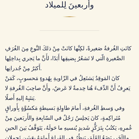
وأَربعينَ لِلميلاد
كانَتِ الغُرفةُ صَغيرةً، لكِنَّها كانَتْ مِنْ ذلكَ النَّوعِ مِنَ الغُرَفِ
الصَّغيرةِ الّتي لا تَشعُرُ بِضيقِها أَبَدًا، لأَنَّ ما يَجري بِداخِلِها
أَكبَرُ مِنْ جُدرانِها.
كانَ المَوقِدُ يَشتَعِلُ في الزّاويةِ بِهُدوءٍ مَحسوبٍ، كَمَنْ
يَعرِفُ أَنَّ الدِّفءَ هُنا خِدمةٌ لا عَرضٌ، وأَنَّ صاحِبَ الغُرفةِ لا
يَنتَبِهُ إليهِ أَصلًا.
وفي وَسطِ الغُرفةِ، أَمامَ طاوِلةٍ بَسيطةٍ مَكسُوَّةٍ بِأَوراقٍ
مُتَراكِمةٍ، كانَ يَجلِسُ رَجُلٌ في السّابِعةِ والأَربَعينَ مِنْ
عُمرِهِ، يَكتُبُ بِتَرَكُّزٍ شَديدٍ يُنسيهِ ما حَولَهُ، يَتَوَقَّفُ بَينَ الحينِ
والآخَرِ، يَضَعُ القَلَمَ، يَنظُرُ في الفَراغِ أَمامَهُ بِعَينَينِ تَحمِلانِ