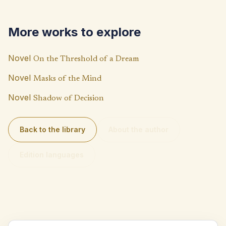
o
s
y
o
A
Li
More works to explore
k
p
n
p
k
Novel
On the Threshold of a Dream
Novel
Masks of the Mind
Novel
Shadow of Decision
Back to the library
About the author
Edition languages