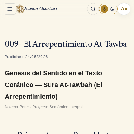
Menu
Aa
Numan Albarbari
REA
TOO
009- El Arrepentimiento At-Tawba
Published 24/05/2026
Génesis del Sentido en el Texto
Coránico — Sura At-Tawbah (El
Arrepentimiento)
Novena Parte · Proyecto Semántico Integral