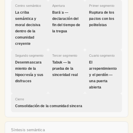
Centro semántico
Apertura
Primer segmento
La criba
Barāʾa —
Ruptura de los
semántica y
declaración del
pactos con los
moral decisiva
fin del tiempo de
politeístas
dentro de la
la tregua
comunidad
creyente
Segundo segmento
Tercer segmento
Cuarto segmento
Desenmascara
Tabuk — la
El
miento de la
prueba de la
arrepentimiento
hipocresía y sus
sinceridad real
y el perdón —
disfraces
una puerta
abierta
Cierre
Consolidación de la comunidad sincera
Síntesis semántica