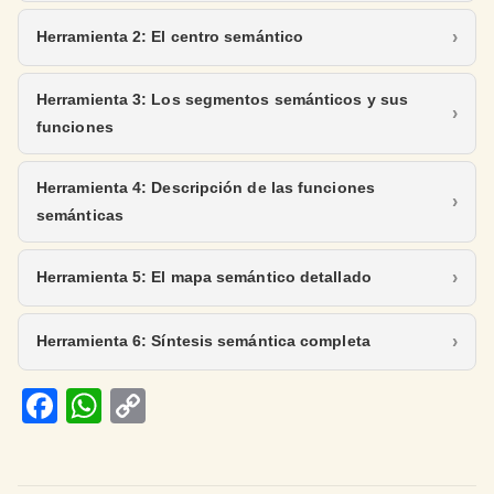
Herramienta 2: El centro semántico
Herramienta 3: Los segmentos semánticos y sus
funciones
Herramienta 4: Descripción de las funciones
semánticas
Herramienta 5: El mapa semántico detallado
Herramienta 6: Síntesis semántica completa
Fa
W
C
ce
h
o
b
at
p