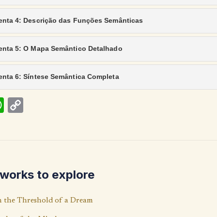
enta 4: Descrição das Funções Semânticas
enta 5: O Mapa Semântico Detalhado
enta 6: Síntese Semântica Completa
W
C
h
o
at
p
s
y
A
Li
works to explore
p
n
p
k
 the Threshold of a Dream