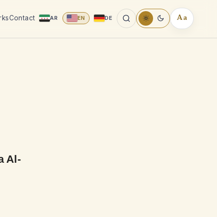
rks
Contact
AR
EN
DE
Aa
READING
TOOLS
 Al-