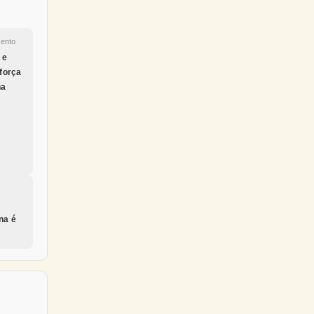
ento
 e
força
na
na é