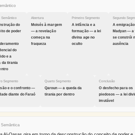
emântico
o Semântico
Abertura
Primeiro Segmento
Segundo Segm
nstrução do
Moisés à margem
A infância e a
A emigração
ito de poder
— a revelação
formação — a lei
Madyan — a 
começa na
divina age no
se constrói 
deramento
fraqueza
oculto
ausência
dencial do
ido e a
 da tirania
entro
iro Segmento
Quarto Segmento
Conclusão
são e o confronto —
Qaroun — a queda da
O desfecho para os
dade diante do Faraó
tirania por dentro
piedosos — a lei divi
imutável
 Semântica
ta Al-Qasas gira em torno da desconstrução do conceito de poder e