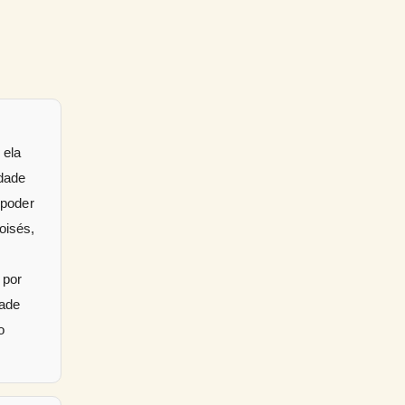
 ela
rdade
 poder
oisés,
 por
dade
o