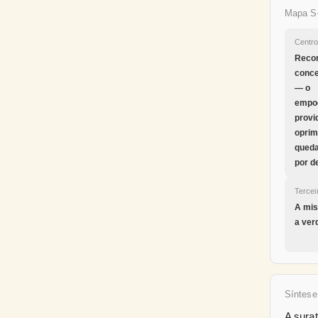
Mapa S
Centr
Reco
conce
— o
empo
provi
oprim
queda
por d
Terce
A mis
a ver
Síntese
A sura