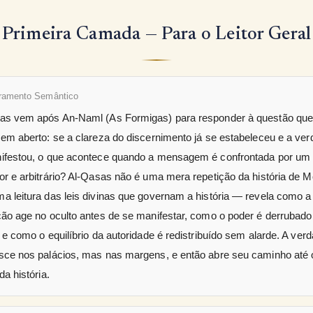
Primeira Camada — Para o Leitor Geral
ramento Semântico
as vem após An-Naml (As Formigas) para responder à questão que
 em aberto: se a clareza do discernimento já se estabeleceu e a ve
ifestou, o que acontece quando a mensagem é confrontada por um
or e arbitrário? Al-Qasas não é uma mera repetição da história de M
a leitura das leis divinas que governam a história — revela como a
ção age no oculto antes de se manifestar, como o poder é derrubado
 e como o equilíbrio da autoridade é redistribuído sem alarde. A ver
sce nos palácios, mas nas margens, e então abre seu caminho até 
da história.