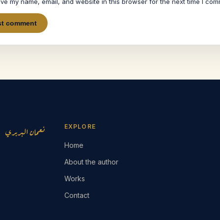
ve my name, email, and website in this browser for the next time I com
EXPLORE
نعمان البربري
Home
About the author
Works
Contact