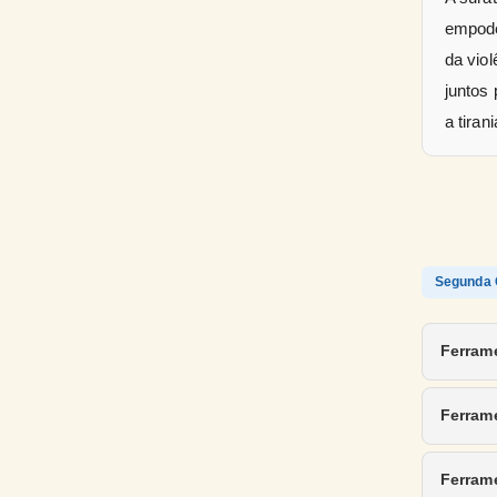
empoder
da viol
juntos
a tiran
Segunda 
Ferrame
Ferram
Ferram