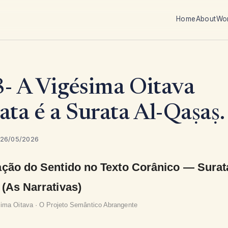
Home
About
Wo
- A Vigésima Oitava
ata é a Surata Al-Qaṣaṣ.
 26/05/2026
ção do Sentido no Texto Corânico — Surata
(As Narrativas)
sima Oitava · O Projeto Semântico Abrangente