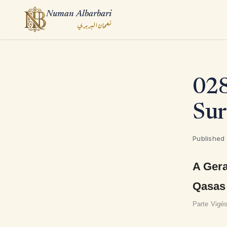
Numan Albarbari
نعمان البربري
ook
028
App
Sur
Published
A Gera
Qasas 
Parte Vigé