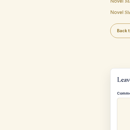
Novel
Ma
Novel
Sh
Back t
Leav
Comm