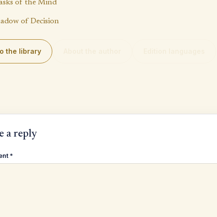
sks of the Mind
adow of Decision
o the library
About the author
Edition languages
e a reply
ent
*