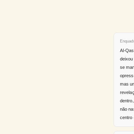
Enquad
Al-Qas
deixou
se man
opress
mas um
revela
dentro,
não na
centro 