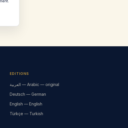
ment.
EDITIONS
العربية — Arabic — original
Deutsch — German
English — English
Türkçe — Turkish