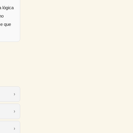
 lógica
no
 e que