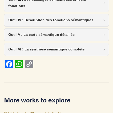
fonctions
Outil IV : Description des fonctions sémantiques
Outil V : La carte sémantique détaillée
Outil VI : La synthèse sémantique complète
Fa
W
C
ce
h
o
b
at
p
o
s
y
o
A
Li
More works to explore
k
p
n
p
k