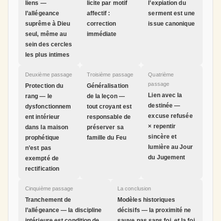
liens —
licite par motif
l’expiation du
l’allégeance
affectif :
serment est une
suprême à Dieu
correction
issue canonique
seul, même au
immédiate
sein des cercles
les plus intimes
Deuxième passage
Troisième passage
Quatrième
passage
Protection du
Généralisation
Lien avec la
rang — le
de la leçon —
destinée —
dysfonctionnem
tout croyant est
excuse refusée
ent intérieur
responsable de
× repentir
dans la maison
préserver sa
sincère et
prophétique
famille du Feu
lumière au Jour
n’est pas
du Jugement
exempté de
rectification
Cinquième passage
La conclusion
Tranchement de
Modèles historiques
l’allégeance — la discipline
décisifs — la proximité ne
intérieure est condition de
sauve pas sans foi, et la foi