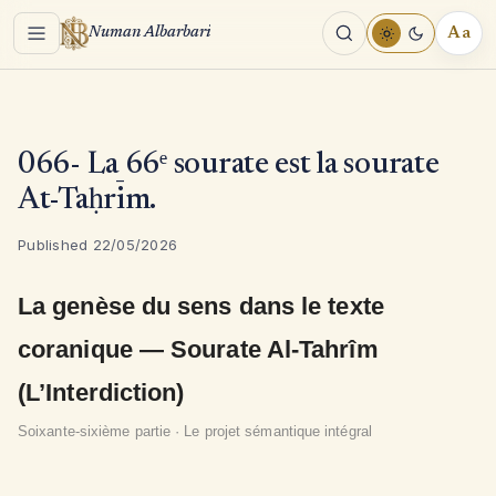
Menu
Aa
Numan Albarbari
REA
TOO
066- La 66ᵉ sourate est la sourate
At-Taḥrīm.
Published 22/05/2026
La genèse du sens dans le texte
coranique — Sourate Al-Tahrîm
(L’Interdiction)
Soixante-sixième partie · Le projet sémantique intégral