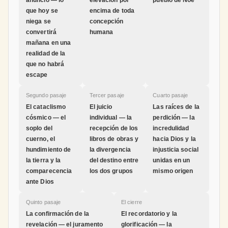
anunció — lo
elevación por
pueblo de Noé
que hoy se
encima de toda
niega se
concepción
convertirá
humana
mañana en una
realidad de la
que no habrá
escape
Segundo pasaje
Tercer pasaje
Cuarto pasaje
El cataclismo
El juicio
Las raíces de la
cósmico — el
individual — la
perdición — la
soplo del
recepción de los
incredulidad
cuerno, el
libros de obras y
hacia Dios y la
hundimiento de
la divergencia
injusticia social
la tierra y la
del destino entre
unidas en un
comparecencia
los dos grupos
mismo origen
ante Dios
Quinto pasaje
El cierre
La confirmación de la
El recordatorio y la
revelación — el juramento
glorificación — la