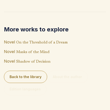
ce
h
o
b
at
p
o
s
y
o
A
Li
More works to explore
k
p
n
p
k
Novel
On the Threshold of a Dream
Novel
Masks of the Mind
Novel
Shadow of Decision
Back to the library
About the author
Edition languages