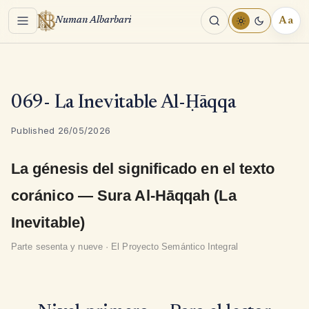
Menu
Aa
Numan Albarbari
REA
TOO
069- La Inevitable Al-Ḥāqqa
Published 26/05/2026
La génesis del significado en el texto
coránico — Sura Al-Hāqqah (La
Inevitable)
Parte sesenta y nueve · El Proyecto Semántico Integral