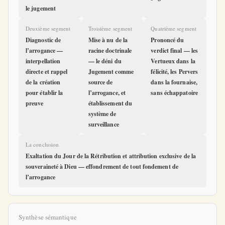
le jugement
Deuxième segment
Troisième segment
Quatrième segment
Diagnostic de
Mise à nu de la
Prononcé du
l’arrogance —
racine doctrinale
verdict final — les
interpellation
— le déni du
Vertueux dans la
directe et rappel
Jugement comme
félicité, les Pervers
de la création
source de
dans la fournaise,
pour établir la
l’arrogance, et
sans échappatoire
preuve
établissement du
système de
surveillance
La conclusion
Exaltation du Jour de la Rétribution et attribution exclusive de la
souveraineté à Dieu — effondrement de tout fondement de
l’arrogance
Synthèse sémantique