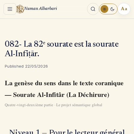
Menu
Aa
Numan Albarbari
REA
TOO
082- La 82ᵉ sourate est la sourate
Al-Infiṭār.
Published 22/05/2026
La genèse du sens dans le texte coranique
— Sourate Al-Infitâr (La Déchirure)
Quatre-vingt-deuxième partie · Le projet sémantique global
Niveau 1 — Pour le lecteur général