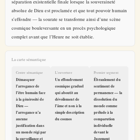
séparation existentielle finale lorsque la souveraineté
absolue de Dieu est proclamée et que tout pouvoir humain
s’effondre — la sourate se transforme ainsi d’une scène
cosmique bouleversante en un procès psychologique
complet avant que l’Heure ne soit établie.
La carte sémantique
Centre sémantique
L’ouverture
Premier segment
Démasquer
Un effondrement
Ébranlement du
l’arrogance de
cosmique graduel
sentiment de
l’être humain face
qui aboutit au
permanence — la
à la générosité de
dévoilement de
dissolution du
Dieu —
l’âme et non à la
monde comme
l’arrogance n’a
simple description
prélude à la
aucune
du cosmos
comparution
justification dans
individuelle
un monde régi par
devant le
la surveillance et
Jugement