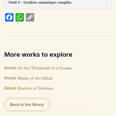
Outil 6 : Synthèse sémantique complète
Fa
W
C
ce
h
o
b
at
p
o
s
y
o
A
Li
More works to explore
k
p
n
p
k
Novel
On the Threshold of a Dream
Novel
Masks of the Mind
Novel
Shadow of Decision
Back to the library
About the author