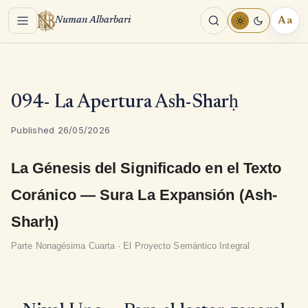
Menu
Aa
Numan Albarbari
REA
TOO
094- La Apertura Ash-Sharḥ
Published 26/05/2026
La Génesis del Significado en el Texto
Coránico — Sura La Expansión (Ash-
Sharḥ)
Parte Nonagésima Cuarta · El Proyecto Semántico Integral