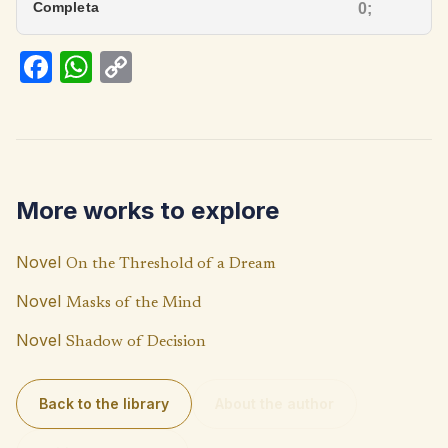
Completa
Fa
W
C
ce
h
o
b
at
p
o
s
y
o
A
Li
More works to explore
k
p
n
p
k
Novel
On the Threshold of a Dream
Novel
Masks of the Mind
Novel
Shadow of Decision
Back to the library
About the author