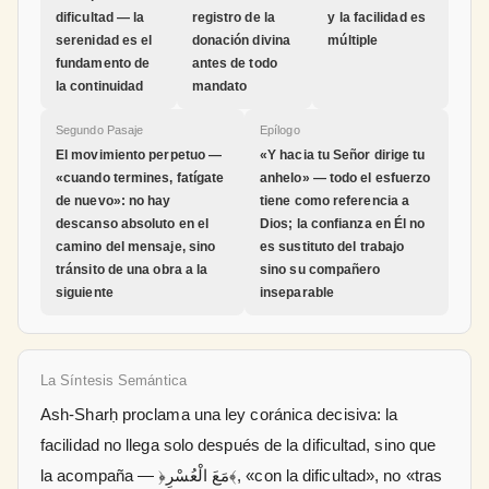
dificultad — la
registro de la
y la facilidad es
serenidad es el
donación divina
múltiple
fundamento de
antes de todo
la continuidad
mandato
Segundo Pasaje
Epílogo
El movimiento perpetuo —
«Y hacia tu Señor dirige tu
«cuando termines, fatígate
anhelo» — todo el esfuerzo
de nuevo»: no hay
tiene como referencia a
descanso absoluto en el
Dios; la confianza en Él no
camino del mensaje, sino
es sustituto del trabajo
tránsito de una obra a la
sino su compañero
siguiente
inseparable
La Síntesis Semántica
Ash-Sharḥ proclama una ley coránica decisiva: la
facilidad no llega solo después de la dificultad, sino que
la acompaña — ﴿مَعَ الْعُسْرِ﴾, «con la dificultad», no «tras