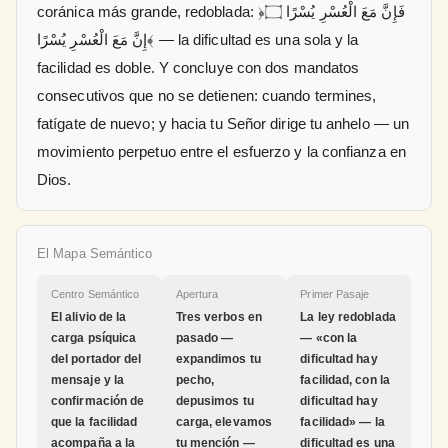
coránica más grande, redoblada: ﴿فَإِنَّ مَعَ الْعُسْرِ يُسْرًا ۝
إِنَّ مَعَ الْعُسْرِ يُسْرًا﴾ — la dificultad es una sola y la
facilidad es doble. Y concluye con dos mandatos
consecutivos que no se detienen: cuando termines,
fatígate de nuevo; y hacia tu Señor dirige tu anhelo — un
movimiento perpetuo entre el esfuerzo y la confianza en
Dios.
El Mapa Semántico
Centro Semántico
Apertura
Primer Pasaje
El alivio de la
Tres verbos en
La ley redoblada
carga psíquica
pasado —
— «con la
del portador del
expandimos tu
dificultad hay
mensaje y la
pecho,
facilidad, con la
confirmación de
depusimos tu
dificultad hay
que la facilidad
carga, elevamos
facilidad» — la
acompaña a la
tu mención —
dificultad es una