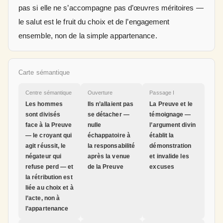
pas si elle ne s’accompagne pas d’œuvres méritoires —
le salut est le fruit du choix et de l’engagement
ensemble, non de la simple appartenance.
Carte sémantique
Centre sémantique
Ouverture
Passage I
Les hommes
Ils n’allaient pas
La Preuve et le
sont divisés
se détacher —
témoignage —
face à la Preuve
nulle
l’argument divin
— le croyant qui
échappatoire à
établit la
agit réussit, le
la responsabilité
démonstration
négateur qui
après la venue
et invalide les
refuse perd — et
de la Preuve
excuses
la rétribution est
liée au choix et à
l’acte, non à
l’appartenance