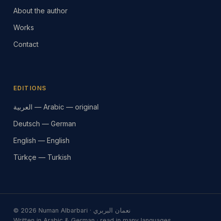
About the author
Works
Contact
EDITIONS
العربية — Arabic — original
Deutsch — German
English — English
Türkçe — Turkish
© 2026 Numan Albarbari · نعمان البربري
Written in Arabic & German · read in many languages