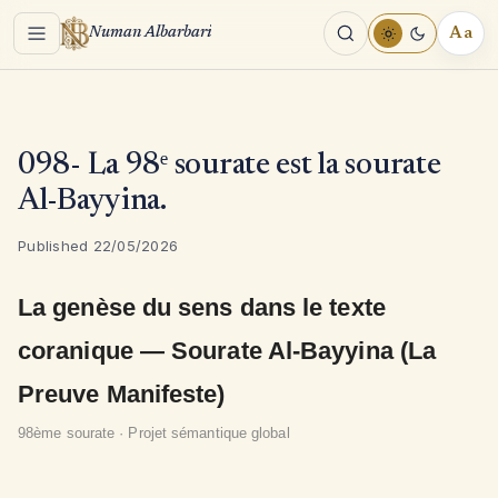
Menu
Aa
Numan Albarbari
REA
TOO
098- La 98ᵉ sourate est la sourate
Al-Bayyina.
Published 22/05/2026
La genèse du sens dans le texte
coranique — Sourate Al-Bayyina (La
Preuve Manifeste)
98ème sourate · Projet sémantique global