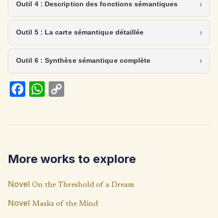
Outil 4 : Description des fonctions sémantiques
Outil 5 : La carte sémantique détaillée
Outil 6 : Synthèse sémantique complète
Fa
W
C
ce
h
o
b
at
p
o
s
y
o
A
Li
More works to explore
k
p
n
p
k
Novel
On the Threshold of a Dream
Novel
Masks of the Mind