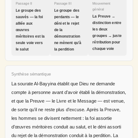
Passage II
Passage III
Mouvement
général
Le groupe des
Le groupe des
La Preuve →
sauvés — la foi
perdants — le
distinction entre
alliée aux
déni et le rejet
les deux
œuvres
de la
groupes → juste
méritoires est la
démonstration
rétribution pour
seule voie vers
ne mènent qu’à
chaque voie
le salut
la perdition
Synthèse sémantique
La sourate Al-Bayyina établit que Dieu ne demande
compte à personne avant d’avoir établi la démonstration,
et que la Preuve — le Livre et le Message — est venue,
de sorte qu’il ne reste plus d’excuse. Après la Preuve,
les hommes se divisent nettement : la foi assortie
d’œuvres méritoires conduit au salut, et le déni assorti
du rejet de la démonstration conduit à la perdition. La