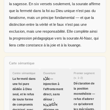
la sagesse. En six versets seulement, la sourate affirme
que la fermeté dans la foi au Dieu unique n’est pas du
fanatisme, mais un principe fondamental — et que la
distinction entre la vérité et le faux n’est pas une
exclusion, mais une responsabilité. Elle complète ainsi
la progression pédagogique vers la sourate Al-Nasr, qui
liera cette constance à la joie et à la louange.
Carte sémantique
Centre sémantique
Ouverture
Premier segment
(v. 1–2)
La fermeté dans
﴿قُلْ﴾ —
Déclaration de
une foi pure
injonction à
la position
dédiée à Dieu
l’affrontement
monothéiste —
seul, et le refus
direct, sans
refus d’adorer
de toute forme
détour ;
ce qu’adorent
de compromis
﴿الْكَافِرُونَ﴾
les mécréants,
doctrinal, avec
désigne un