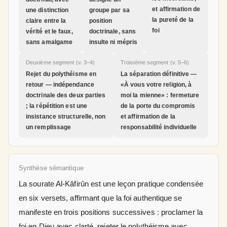
et affirmation de
une distinction
groupe par sa
la pureté de la
claire entre la
position
foi
vérité et le faux,
doctrinale, sans
sans amalgame
insulte ni mépris
Deuxième segment (v. 3–4)
Troisième segment (v. 5–6)
Rejet du polythéisme en
La séparation définitive —
retour — indépendance
«À vous votre religion, à
doctrinale des deux parties
moi la mienne» : fermeture
; la répétition est une
de la porte du compromis
insistance structurelle, non
et affirmation de la
un remplissage
responsabilité individuelle
Synthèse sémantique
La sourate Al-Kâfirûn est une leçon pratique condensée
en six versets, affirmant que la foi authentique se
manifeste en trois positions successives : proclamer la
foi en Dieu avec clarté, rejeter le polythéisme avec