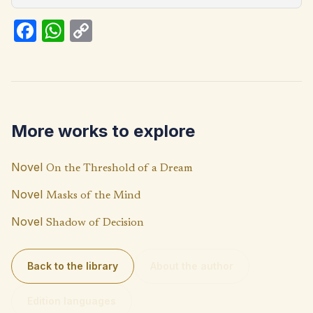
Fa
W
C
ce
h
o
b
at
p
o
s
y
o
A
Li
More works to explore
k
p
n
p
k
Novel
On the Threshold of a Dream
Novel
Masks of the Mind
Novel
Shadow of Decision
Back to the library
About the author
Edition languages