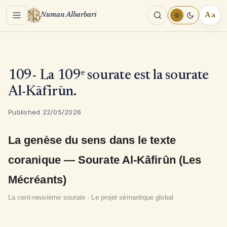
Menu
Aa
Numan Albarbari
REA
TOO
109- La 109ᵉ sourate est la sourate
Al-Kāfirūn.
Published 22/05/2026
La genèse du sens dans le texte
coranique — Sourate Al-Kâfirûn (Les
Mécréants)
La cent-neuvième sourate · Le projet sémantique global