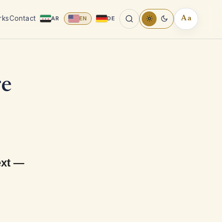
rks
Contact
AR
EN
DE
Aa
READING
TOOLS
re
ext —