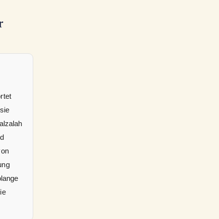
r
rtet
sie
alzalah
nd
von
ung
olange
ie