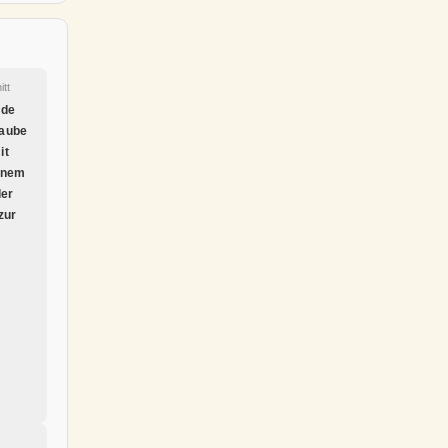
itt
nde
aube
it
enem
der
zur