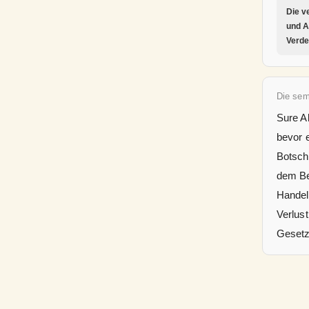
Die v
und A
Verd
Die se
Sure A
bevor 
Botsch
dem Be
Handel
Verlust
Gesetz