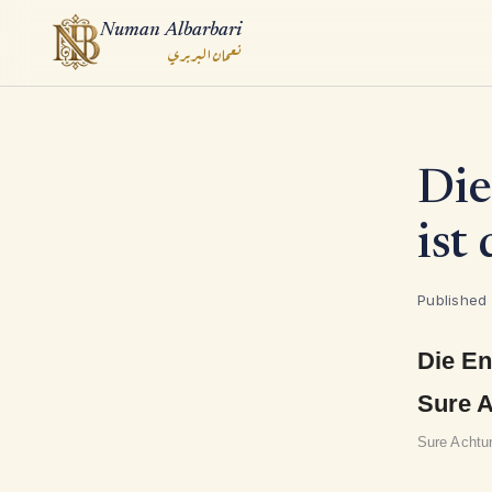
Numan Albarbari
نعمان البربري
ook
Die
App
ist
Published
Die En
Sure A
Sure Achtu