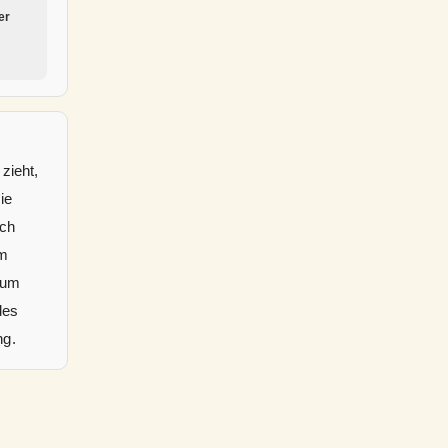
er
zieht,
ie
ach
em
zum
des
ng.