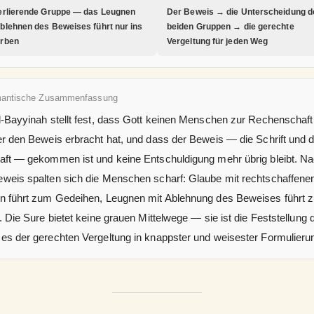
erlierende Gruppe — das Leugnen
Der Beweis → die Unterscheidung d
blehnen des Beweises führt nur ins
beiden Gruppen → die gerechte
erben
Vergeltung für jeden Weg
mantische Zusammenfassung
l-Bayyinah stellt fest, dass Gott keinen Menschen zur Rechenschaft 
er den Beweis erbracht hat, und dass der Beweis — die Schrift und d
aft — gekommen ist und keine Entschuldigung mehr übrig bleibt. N
weis spalten sich die Menschen scharf: Glaube mit rechtschaffen
n führt zum Gedeihen, Leugnen mit Ablehnung des Beweises führt 
. Die Sure bietet keine grauen Mittelwege — sie ist die Feststellung 
es der gerechten Vergeltung in knappster und weisester Formulieru