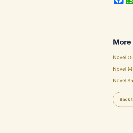
ce
b
o
o
More 
k
Novel
On
Novel
Ma
Novel
Sh
Back t