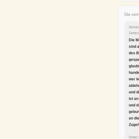
Die sem
Seman
Zentr
Die 
sind 
des 
gespa
glaub
hande
wer l
ableh
und d
ist a
und d
gebun
an di
Zugeh
Dritter