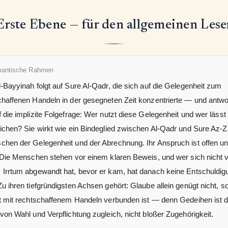
Erste Ebene — für den allgemeinen Lese
mantische Rahmen
-Bayyinah folgt auf Sure Al-Qadr, die sich auf die Gelegenheit zum
chaffenen Handeln in der gesegneten Zeit konzentrierte — und antwo
 die implizite Folgefrage: Wer nutzt diese Gelegenheit und wer lässt 
eichen? Sie wirkt wie ein Bindeglied zwischen Al-Qadr und Sure Az-Z
chen der Gelegenheit und der Abrechnung. Ihr Anspruch ist offen u
: Die Menschen stehen vor einem klaren Beweis, und wer sich nicht 
 Irrtum abgewandt hat, bevor er kam, hat danach keine Entschuldig
u ihren tiefgründigsten Achsen gehört: Glaube allein genügt nicht, s
ht mit rechtschaffenem Handeln verbunden ist — denn Gedeihen ist d
von Wahl und Verpflichtung zugleich, nicht bloßer Zugehörigkeit.