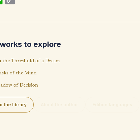
h
o
at
p
s
y
A
Li
works to explore
p
n
p
k
 the Threshold of a Dream
sks of the Mind
adow of Decision
o the library
About the author
Edition languages