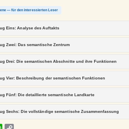
ene — für den interessierten Leser
ug Eins: Analyse des Auftakts
ug Zwei: Das semantische Zentrum
ug Drei: Die semantischen Abschnitte und ihre Funktionen
ug Vier: Beschreibung der semantischen Funktionen
g Fünf: Die detaillierte semantische Landkarte
ug Sechs: Die vollständige semantische Zusammenfassung
W
C