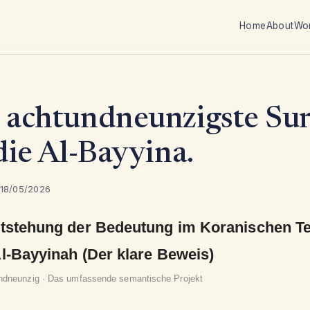
Home
About
Wo
 achtundneunzigste Su
 die Al-Bayyina.
 18/05/2026
tstehung der Bedeutung im Koranischen T
l-Bayyinah (Der klare Beweis)
ndneunzig · Das umfassende semantische Projekt