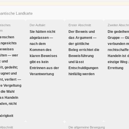
antische Landkarte
tisches
Der Auftakt
Erster Abschnitt
Zweiter Abschn
um
Sie hätten nicht
Der Beweis und
Die gedeihe
Menschen
abgelassen —
das Argument —
Gruppe — Gl
angesichts
nach dem
der göttliche
verbunden m
Beweises
Kommen des
Beleg errichtet die
rechtschaff
lten — wer
klaren Beweises
Beweisführung
Handeln ist 
t und
gibt es kein
und lässt
einzige Weg 
lt, gedeiht;
Entrinnen aus der
Entschuldigungen
Errettung
eugnet und
Verantwortung
hinfällig werden
nt, verliert —
ie Vergeltung
n die Wahl
as Handeln
den, nicht
e
örigkeit
 Abschnitt
Die allgemeine Bewegung