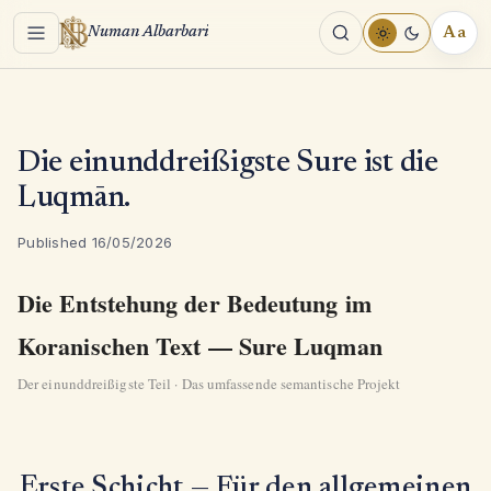
Menu
Aa
Numan Albarbari
REA
TOO
Die einunddreißigste Sure ist die
Luqmān.
Published 16/05/2026
Die Entstehung der Bedeutung im
Koranischen Text — Sure Luqman
Der einunddreißigste Teil · Das umfassende semantische Projekt
Erste Schicht — Für den allgemeinen