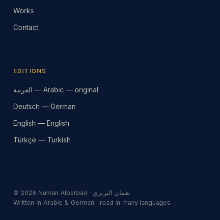
Works
Contact
EDITIONS
العربية — Arabic — original
Deutsch — German
English — English
Türkçe — Turkish
© 2026 Numan Albarbari · نعمان البربري
Written in Arabic & German · read in many languages