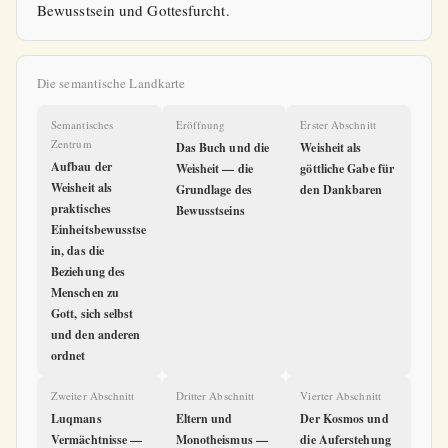
Bewusstsein und Gottesfurcht.
Die semantische Landkarte
Semantisches
Eröffnung
Erster Abschnitt
Zentrum
Das Buch und die
Weisheit als
Aufbau der
Weisheit — die
göttliche Gabe für
Weisheit als
Grundlage des
den Dankbaren
praktisches
Bewusstseins
Einheitsbewusstse
in, das die
Beziehung des
Menschen zu
Gott, sich selbst
und den anderen
ordnet
Zweiter Abschnitt
Dritter Abschnitt
Vierter Abschnitt
Luqmans
Eltern und
Der Kosmos und
Vermächtnisse —
Monotheismus —
die Auferstehung