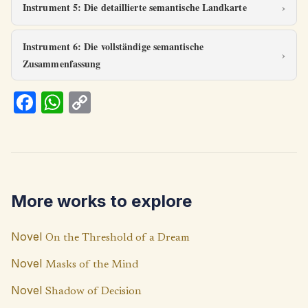
Instrument 5: Die detaillierte semantische Landkarte
Instrument 6: Die vollständige semantische
Zusammenfassung
Fa
W
C
ce
h
o
b
at
p
o
s
y
o
A
Li
More works to explore
k
p
n
p
k
Novel
On the Threshold of a Dream
Novel
Masks of the Mind
Novel
Shadow of Decision