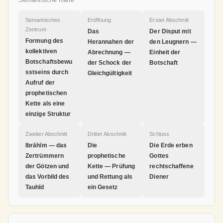
Semantisches
Eröffnung
Erster Abschnitt
Zentrum
Das
Der Disput mit
Formung des
Herannahen der
den Leugnern —
kollektiven
Abrechnung —
Einheit der
Botschaftsbewu
der Schock der
Botschaft
sstseins durch
Gleichgültigkeit
Aufruf der
prophetischen
Kette als eine
einzige Struktur
Zweiter Abschnitt
Dritter Abschnitt
Schluss
Ibrāhīm — das
Die
Die Erde erben
Zertrümmern
prophetische
Gottes
der Götzen und
Kette — Prüfung
rechtschaffene
das Vorbild des
und Rettung als
Diener
Tauhīd
ein Gesetz