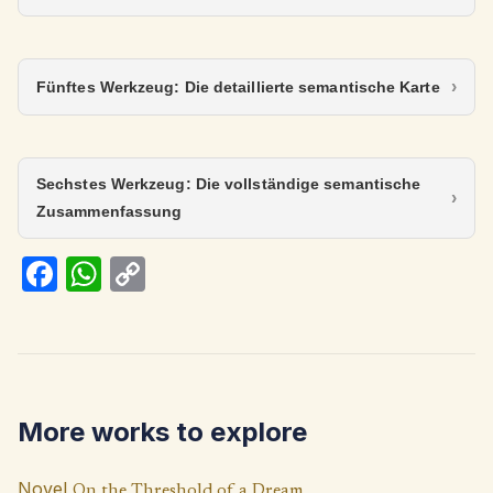
Fünftes Werkzeug: Die detaillierte semantische Karte
Sechstes Werkzeug: Die vollständige semantische
Zusammenfassung
Fa
W
C
ce
h
o
b
at
p
o
s
y
o
A
Li
More works to explore
k
p
n
p
k
Novel
On the Threshold of a Dream