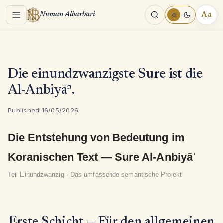
Menu
Aa
Numan Albarbari
REA
TOO
Die einundzwanzigste Sure ist die
Al-Anbiyāʾ.
Published 16/05/2026
Die Entstehung von Bedeutung im
Koranischen Text — Sure Al-Anbiyāʾ
Teil Einundzwanzig · Das umfassende semantische Projekt
Erste Schicht — Für den allgemeinen