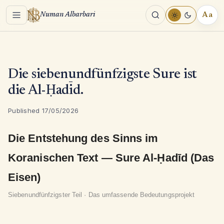
Menu
Aa
Numan Albarbari
REA
TOO
Die siebenundfünfzigste Sure ist
die Al-Ḥadīd.
Published 17/05/2026
Die Entstehung des Sinns im
Koranischen Text — Sure Al-Ḥadīd (Das
Eisen)
Siebenundfünfzigster Teil · Das umfassende Bedeutungsprojekt