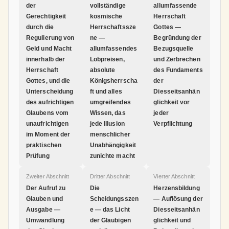
der
vollständige
allumfassende
Gerechtigkeit
kosmische
Herrschaft
durch die
Herrschaftssze
Gottes —
Regulierung von
ne —
Begründung der
Geld und Macht
allumfassendes
Bezugsquelle
innerhalb der
Lobpreisen,
und Zerbrechen
Herrschaft
absolute
des Fundaments
Gottes, und die
Königsherrscha
der
Unterscheidung
ft und alles
Diesseitsanhän
des aufrichtigen
umgreifendes
glichkeit vor
Glaubens vom
Wissen, das
jeder
unaufrichtigen
jede Illusion
Verpflichtung
im Moment der
menschlicher
praktischen
Unabhängigkeit
Prüfung
zunichte macht
Zweiter Abschnitt
Dritter Abschnitt
Vierter Abschnitt
Der Aufruf zu
Die
Herzensbildung
Glauben und
Scheidungsszen
— Auflösung der
Ausgabe —
e — das Licht
Diesseitsanhän
Umwandlung
der Gläubigen
glichkeit und