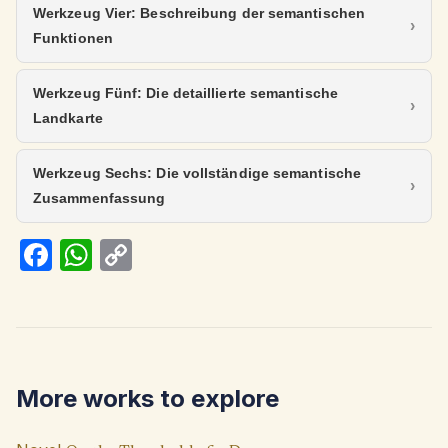
Werkzeug Vier: Beschreibung der semantischen
Funktionen
Werkzeug Fünf: Die detaillierte semantische
Landkarte
Werkzeug Sechs: Die vollständige semantische
Zusammenfassung
Fa
W
C
ce
h
o
b
at
p
o
s
y
o
A
Li
More works to explore
k
p
n
p
k