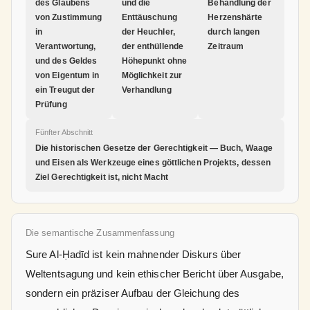
des Glaubens
und die
Behandlung der
von Zustimmung
Enttäuschung
Herzenshärte
in
der Heuchler,
durch langen
Verantwortung,
der enthüllende
Zeitraum
und des Geldes
Höhepunkt ohne
von Eigentum in
Möglichkeit zur
ein Treugut der
Verhandlung
Prüfung
Fünfter Abschnitt
Die historischen Gesetze der Gerechtigkeit — Buch, Waage
und Eisen als Werkzeuge eines göttlichen Projekts, dessen
Ziel Gerechtigkeit ist, nicht Macht
Die semantische Zusammenfassung
Sure Al-Ḥadīd ist kein mahnender Diskurs über
Weltentsagung und kein ethischer Bericht über Ausgabe,
sondern ein präziser Aufbau der Gleichung des