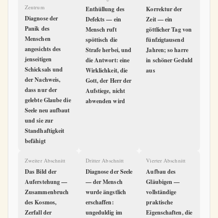
Zentrum
Enthüllung des
Korrektur der
Diagnose der
Defekts — ein
Zeit — ein
Panik des
Mensch ruft
göttlicher Tag von
Menschen
spöttisch die
fünfzigtausend
angesichts des
Strafe herbei, und
Jahren; so harre
jenseitigen
die Antwort: eine
in schöner Geduld
Schicksals und
Wirklichkeit, die
aus
der Nachweis,
Gott, der Herr der
dass nur der
Aufstiege, nicht
gelebte Glaube die
abwenden wird
Seele neu aufbaut
und sie zur
Standhaftigkeit
befähigt
Zweiter Abschnitt
Dritter Abschnitt
Vierter Abschnitt
Das Bild der
Diagnose der Seele
Aufbau des
Auferstehung —
— der Mensch
Gläubigen —
Zusammenbruch
wurde ängstlich
vollständige
des Kosmos,
erschaffen:
praktische
Zerfall der
ungeduldig im
Eigenschaften, die