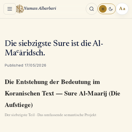
Menu
Aa
Numan Albarbari
REA
TOO
Die siebzigste Sure ist die Al-
Maʿāridsch.
Published 17/05/2026
Die Entstehung der Bedeutung im
Koranischen Text — Sure Al-Maarij (Die
Aufstiege)
Der siebzigste Teil · Das umfassende semantische Projekt