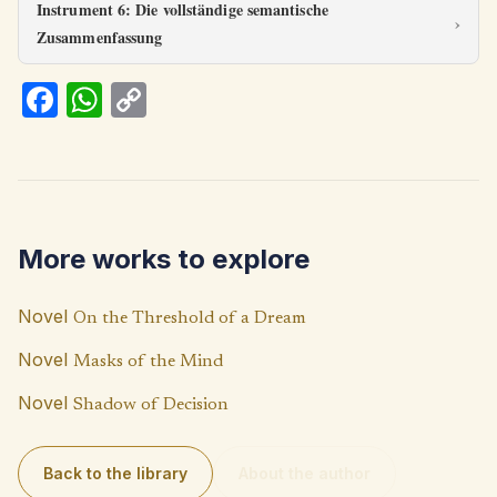
Instrument 6: Die vollständige semantische
Zusammenfassung
Fa
W
C
ce
h
o
b
at
p
o
s
y
o
A
Li
More works to explore
k
p
n
p
k
Novel
On the Threshold of a Dream
Novel
Masks of the Mind
Novel
Shadow of Decision
Back to the library
About the author