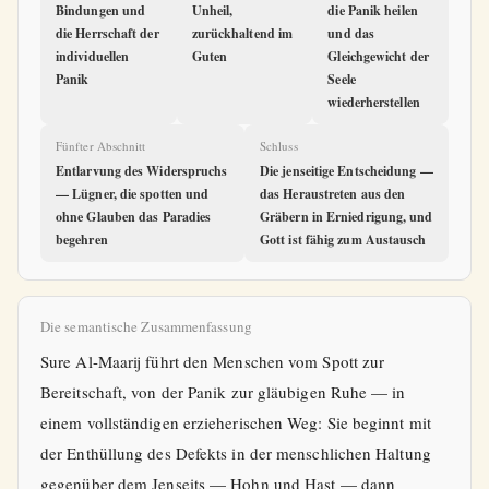
Bindungen und
Unheil,
die Panik heilen
die Herrschaft der
zurückhaltend im
und das
individuellen
Guten
Gleichgewicht der
Panik
Seele
wiederherstellen
Fünfter Abschnitt
Schluss
Entlarvung des Widerspruchs
Die jenseitige Entscheidung —
— Lügner, die spotten und
das Heraustreten aus den
ohne Glauben das Paradies
Gräbern in Erniedrigung, und
begehren
Gott ist fähig zum Austausch
Die semantische Zusammenfassung
Sure Al-Maarij führt den Menschen vom Spott zur
Bereitschaft, von der Panik zur gläubigen Ruhe — in
einem vollständigen erzieherischen Weg: Sie beginnt mit
der Enthüllung des Defekts in der menschlichen Haltung
gegenüber dem Jenseits — Hohn und Hast — dann