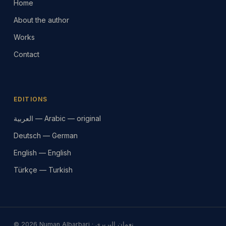
Home
About the author
Works
Contact
EDITIONS
العربية — Arabic — original
Deutsch — German
English — English
Türkçe — Turkish
© 2026 Numan Albarbari · نعمان البربري