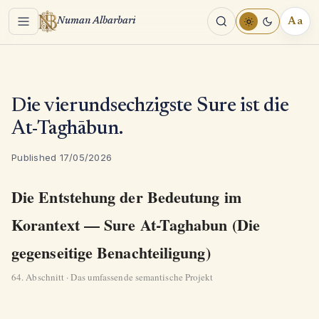
Menu
Aa
Numan Albarbari
REA
TOO
Die vierundsechzigste Sure ist die
At-Taghābun.
Published 17/05/2026
Die Entstehung der Bedeutung im
Korantext — Sure At-Taghabun (Die
gegenseitige Benachteiligung)
64. Abschnitt · Das umfassende semantische Projekt