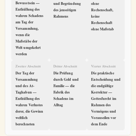
Bewusstsein —
und Begründung
ohne
Enthüllung des
des jenseitigen
Rechenschaft,
wahren Schadens
Rahmens
keine
am Tag der
Rechenschaft
Versammlung,
ohne Maßstab
wenn die
Maßstäbe der
Welt umgekehrt
werden
Zweiter Abschnitt
Dritter Abschnitt
Vierter Abschnitt
Der Tag der
Die Prüfung
Die praktische
Versammlung
durch Geld und
Entscheidung und
und des At-
Familie — die
die endgültige
Taghabun —
Fabrik des
Korrektur —
Enthüllung des
Schadens im
Gottesfurcht im
wahren Verlustes
Alltag
Rahmen des
derer, die Gewinn
Vermögens und
weltlich
Vorauseilen vor
berechneten
dem Ende