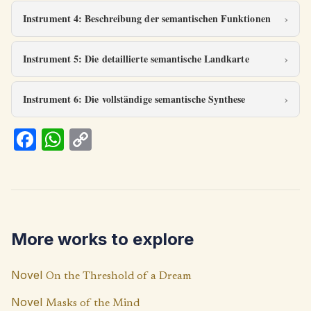
Instrument 4: Beschreibung der semantischen Funktionen
Instrument 5: Die detaillierte semantische Landkarte
Instrument 6: Die vollständige semantische Synthese
Fa
W
C
ce
h
o
b
at
p
o
s
y
o
A
Li
More works to explore
k
p
n
p
k
Novel
On the Threshold of a Dream
Novel
Masks of the Mind