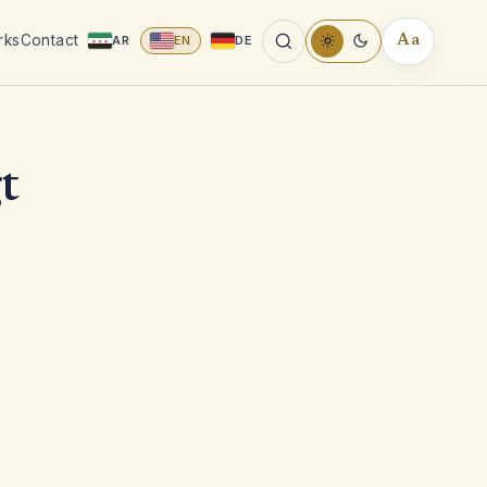
rks
Contact
AR
EN
DE
Aa
READING
TOOLS
t