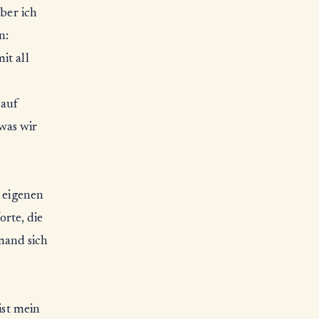
Aber ich
n:
it all
 auf
was wir
e eigenen
rte, die
mand sich
ist mein