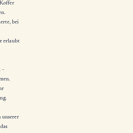
 Koffer
en.
erte, bei
e erlaubt
 –
mmen.
hr
ung.
n unserer
 das