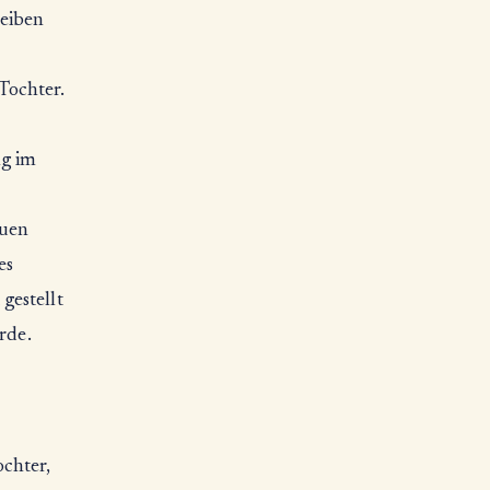
leiben
 Tochter.
ng im
euen
es
gestellt
rde.
chter,