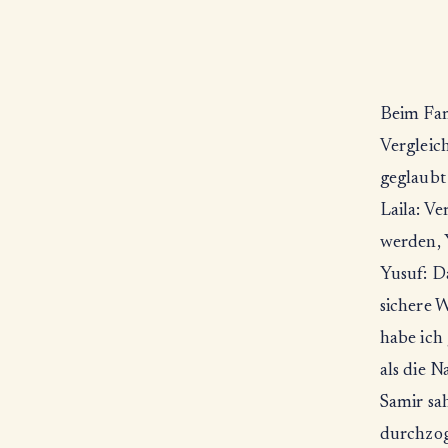
Beim Fam
Vergleich
geglaubt
Laila: Ve
werden, 
Yusuf: Da
sichere W
habe ich
als die N
Samir sah
durchzoge