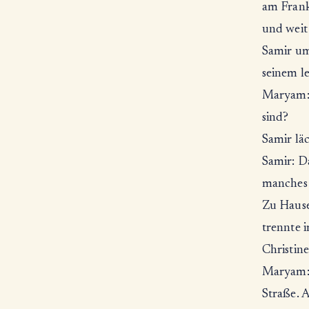
am Frank
und weit 
Samir uma
seinem l
Maryam: 
sind?
Samir läc
Samir: D
manches 
Zu Hause
trennte i
Christine
Maryam: 
Straße. A