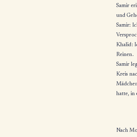
Samir er
und Gehe
Samir: Ic
Versproc
Khalid: 
Reinen.
Samir le
Kreis na
Mädchen,
hatte, in
Nach Mon