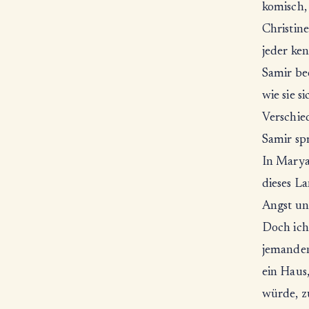
komisch,
Christine
jeder ke
Samir be
wie sie s
Verschied
Samir spr
In Marya
dieses L
Angst un
Doch ich
jemanden
ein Haus,
würde, zu