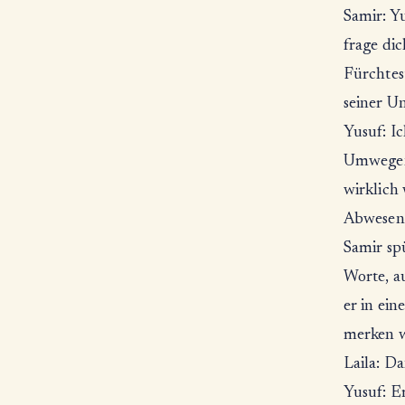
Samir: Yu
frage di
Fürchtest
seiner U
Yusuf: Ic
Umwegen,
wirklich 
Abwesenh
Samir spü
Worte, a
er in ei
merken 
Laila: Da
Yusuf: Er