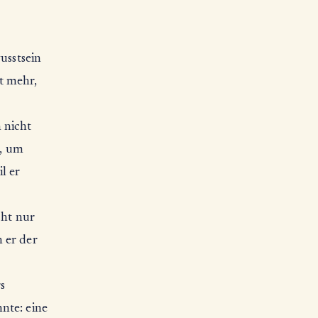
usstsein
t mehr,
 nicht
e, um
l er
cht nur
 er der
s
nte: eine