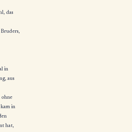
hl, das
 Bruders,
l in
ng, aus
, ohne
 kam in
rden
nt hat,