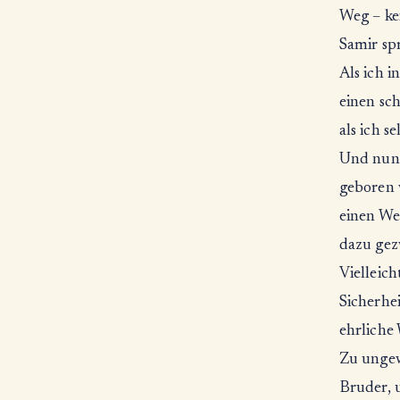
Weg – ke
Samir spr
Als ich i
einen sc
als ich s
Und nun 
geboren w
einen We
dazu gezw
Vielleich
Sicherhe
ehrliche 
Zu ungew
Bruder, 