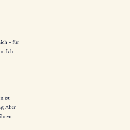
ich – für
n. Ich
n ist
g. Aber
 ihren