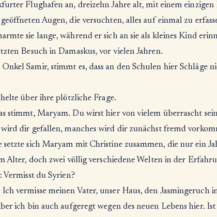
furter Flughafen an, dreizehn Jahre alt, mit einem einzigen
geöffneten Augen, die versuchten, alles auf einmal zu erfass
rmte sie lange, während er sich an sie als kleines Kind erinn
etzten Besuch in Damaskus, vor vielen Jahren.
Onkel Samir, stimmt es, dass an den Schulen hier Schläge ni
helte über ihre plötzliche Frage.
as stimmt, Maryam. Du wirst hier von vielem überrascht sein
wird dir gefallen, manches wird dir zunächst fremd vorko
 setzte sich Maryam mit Christine zusammen, die nur ein Ja
m Alter, doch zwei völlig verschiedene Welten in der Erfahr
: Vermisst du Syrien?
Ich vermisse meinen Vater, unser Haus, den Jasmingeruch i
ber ich bin auch aufgeregt wegen des neuen Lebens hier. Ist