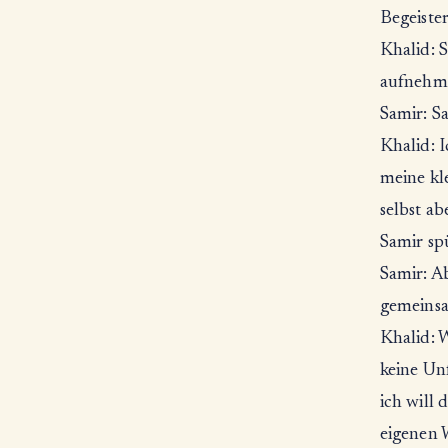
Begeiste
Khalid: S
aufnehme
Samir: Sa
Khalid: I
meine kle
selbst ab
Samir sp
Samir: A
gemeinsa
Khalid: W
keine Un
ich will 
eigenen 