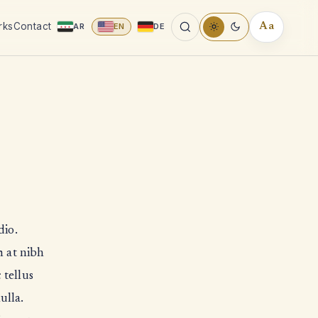
rks
Contact
AR
EN
DE
Aa
READING
TOOLS
dio.
m at nibh
 tellus
ulla.