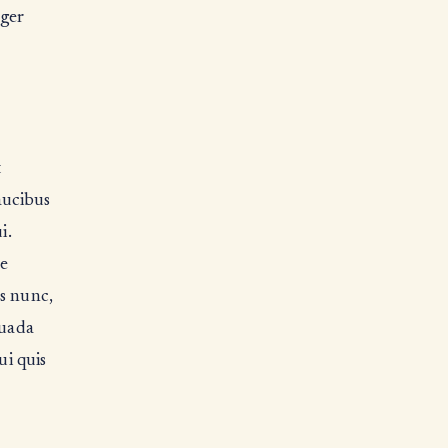
eger
t
aucibus
i.
ue
us nunc,
suada
ui quis