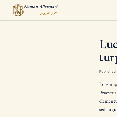
Numan Albarbari
نعمان البربري
ook
Luc
App
tur
Published
Lorem ips
Praesent 
elementum
sed augue