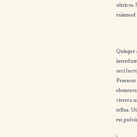
ultrices.
euismod 
Quisque c
interdum
orci luct
Praesent
elementum
viverra n
tellus. U
est pulvi