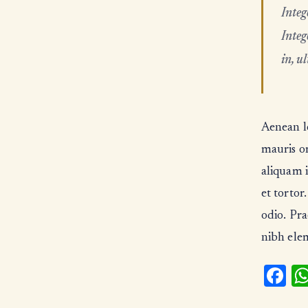
Integ
Integ
in, u
Aenean le
mauris orc
aliquam i
et tortor
odio. Pra
nibh ele
Fa
ce