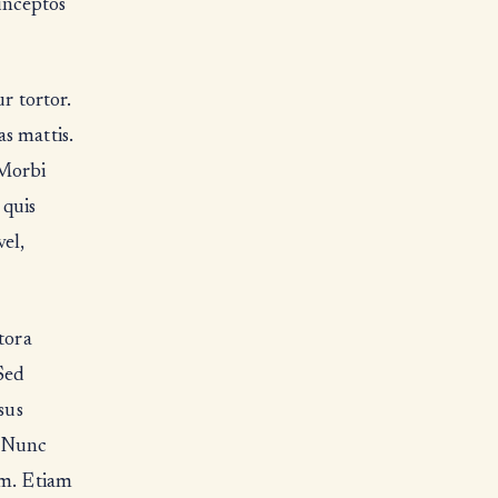
 inceptos
r tortor.
s mattis.
 Morbi
 quis
vel,
tora
Sed
sus
. Nunc
am. Etiam