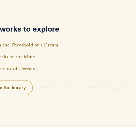
at
p
s
y
A
Li
works to explore
p
n
p
k
 the Threshold of a Dream
sks of the Mind
adow of Decision
o the library
About the author
Edition languages