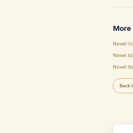
b
o
o
More 
k
Novel
On
Novel
Ma
Novel
Sh
Back t