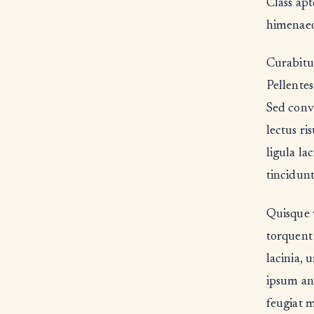
Class apt
himenaeo
Curabitur
Pellente
Sed conva
lectus ris
ligula la
tincidunt
Quisque v
torquent
lacinia, 
ipsum ant
feugiat m