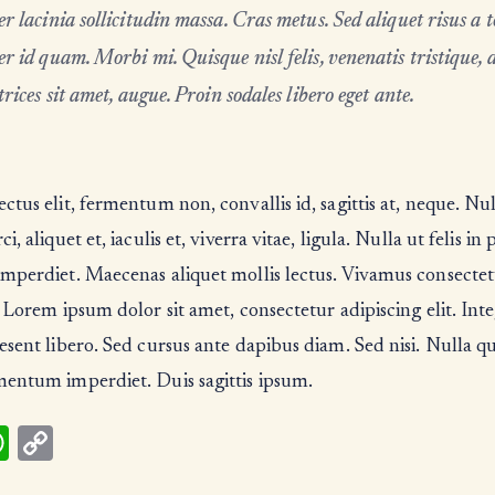
er lacinia sollicitudin massa. Cras metus. Sed aliquet risus a t
er id quam. Morbi mi. Quisque nisl felis, venenatis tristique, 
ltrices sit amet, augue. Proin sodales libero eget ante.
ctus elit, fermentum non, convallis id, sagittis at, neque. N
i, aliquet et, iaculis et, viverra vitae, ligula. Nulla ut felis in
mperdiet. Maecenas aliquet mollis lectus. Vivamus consectet
. Lorem ipsum dolor sit amet, consectetur adipiscing elit. Int
esent libero. Sed cursus ante dapibus diam. Sed nisi. Nulla qu
mentum imperdiet. Duis sagittis ipsum.
W
C
h
o