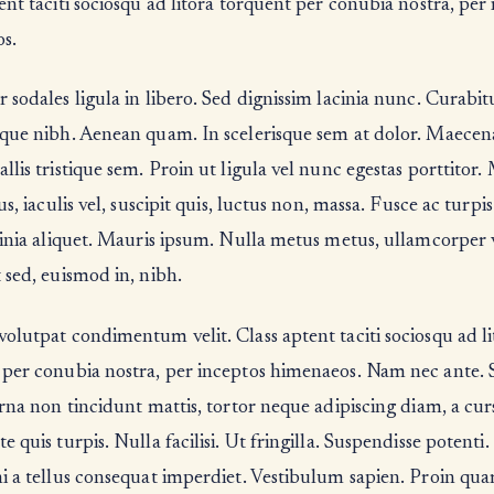
ent taciti sociosqu ad litora torquent per conubia nostra, per
s.
 sodales ligula in libero. Sed dignissim lacinia nunc. Curabitu
sque nibh. Aenean quam. In scelerisque sem at dolor. Maecena
llis tristique sem. Proin ut ligula vel nunc egestas porttitor.
us, iaculis vel, suscipit quis, luctus non, massa. Fusce ac turpis
cinia aliquet. Mauris ipsum. Nulla metus metus, ullamcorper 
 sed, euismod in, nibh.
olutpat condimentum velit. Class aptent taciti sociosqu ad li
 per conubia nostra, per inceptos himenaeos. Nam nec ante. 
urna non tincidunt mattis, tortor neque adipiscing diam, a cur
e quis turpis. Nulla facilisi. Ut fringilla. Suspendisse potenti
i a tellus consequat imperdiet. Vestibulum sapien. Proin qu