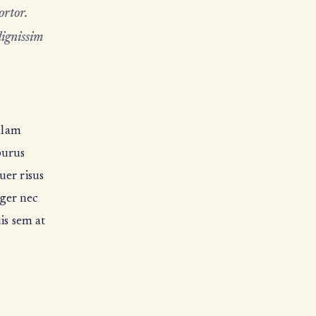
ortor.
dignissim
ullam
 purus
uer risus
eger nec
is sem at