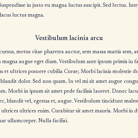
 Suspendisse in justo eu magna luctus suscipit. Sed lectus. Int
lacus luctus magna.
Vestibulum lacinia arcu
ursus, metus vitae pharetra auctor, sem massa mattis sem, a
 magna augue eget diam. Vestibulum ante ipsum primis in f
us et ultrices posuere cubilia Curae; Morbi lacinia molestie du
 blandit dolor. Sed non quam. In vel mi sit amet augue cong
. Morbi in ipsum sit amet pede facilisis laoreet. Donec lac
ec, blandit vel, egestas et, augue. Vestibulum tincidunt male
t ultrices ultrices enim. Curabitur sit amet mauris. Morbi in d
nar ullamcorper. Nulla facilisi.