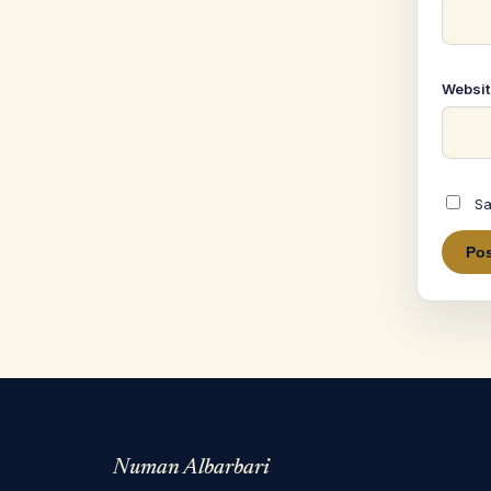
Websit
Sa
Numan Albarbari