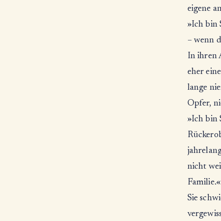
eigene a
»Ich bin 
– wenn d
In ihren
eher ein
lange nie
Opfer, ni
»Ich bin 
Rückerobe
jahrelang
nicht wei
Familie.«
Sie schw
vergewiss