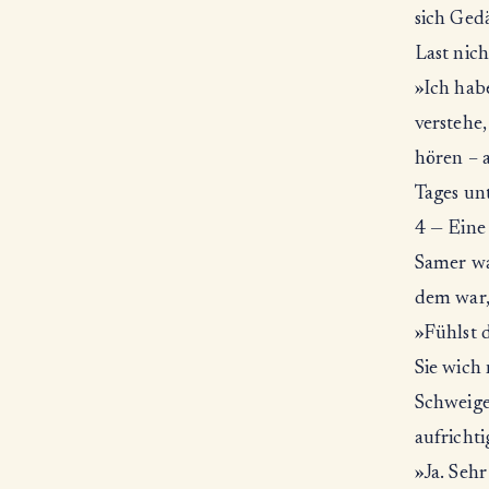
sich Ged
Last nich
»Ich habe
verstehe
hören – a
Tages un
4 — Eine 
Samer wag
dem war,
»Fühlst 
Sie wich 
Schweigen
aufricht
»Ja. Seh