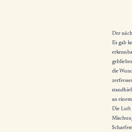
Der näch
Es gab k
erkennba
gebliebe
die Wund
zerfresse
standhie
an einem 
Die Luft 
Mischung
Scharfem