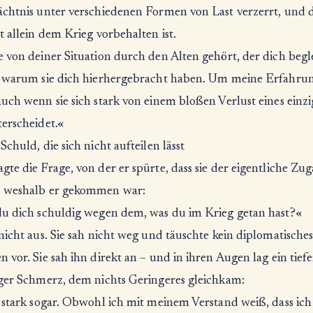
ächtnis unter verschiedenen Formen von Last verzerrt, und d
t allein dem Krieg vorbehalten ist.
 von deiner Situation durch den Alten gehört, der dich begle
, warum sie dich hierhergebracht haben. Um meine Erfahru
uch wenn sie sich stark von einem bloßen Verlust eines einz
terscheidet.«
Schuld, die sich nicht aufteilen lässt
te die Frage, von der er spürte, dass sie der eigentliche Zu
 weshalb er gekommen war:
du dich schuldig wegen dem, was du im Krieg getan hast?«
nicht aus. Sie sah nicht weg und täuschte kein diplomatische
 vor. Sie sah ihn direkt an – und in ihren Augen lag ein tiefe
iger Schmerz, dem nichts Geringeres gleichkam:
r stark sogar. Obwohl ich mit meinem Verstand weiß, dass ic