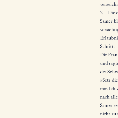
verzeichn
2 — Die 
Samer bl
vorsichti
Erlaubnis
Schritt.
Die Frau
und sagt
des Schw
»Setz di
mir. Ich 
nach all
Samer set
nicht zu 