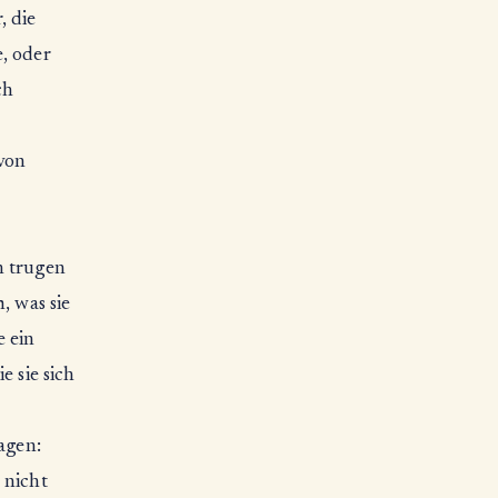
, die
e, oder
ch
von
n trugen
, was sie
 ein
e sie sich
agen:
 nicht