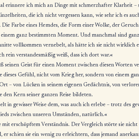
 erinnere ich mich an Dinge mit schmerzhafter Klarheit – 
nzelheiten, die ich nicht vergessen kann, wie sehr ich es auc
. Die Farbe eines Hemdes, die Form einer Wolke, der Geruch
 einem ganz bestimmten Moment. Und manchmal sind gan
nitte vollkommen vernebelt, als hätte ich sie nicht wirklich e
ch rein verstandesmäßig weiß, dass ich dort war.«
eß seinen Geist für einen Moment zwischen diesen Worten ve
e dieses Gefühl, nicht vom Krieg her, sondern von einem ga
Ort – von Lücken in seinem eigenen Gedächtnis, von verlor
e den Kern seiner ganzen Reise bildeten.
lt in gewisser Weise dem, was auch ich erlebe – trotz des ge
ieds zwischen unseren Umständen, natürlich.«
e mit erschöpftem Verständnis. Der Vergleich störte sie nicht
, er schien sie ein wenig zu erleichtern, dass jemand anerkan