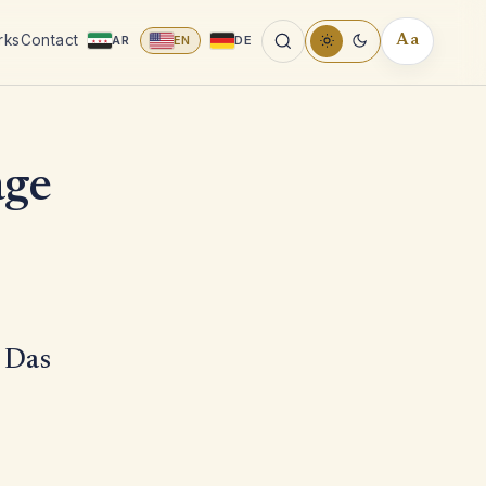
rks
Contact
AR
EN
DE
Aa
READING
TOOLS
age
 Das