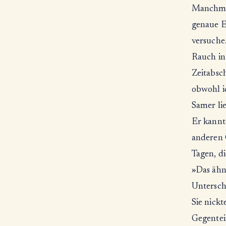
Manchmal
genaue Ei
versuche
Rauch in
Zeitabsch
obwohl i
Samer li
Er kannt
anderen 
Tagen, di
»Das ähne
Untersch
Sie nickt
Gegenteil