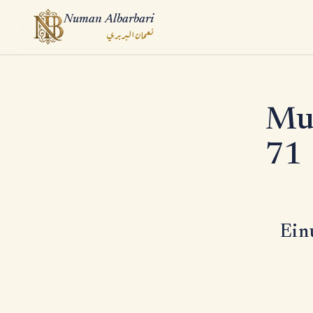
Numan Albarbari
نعمان البربري
ook
Mus
App
71
Ein