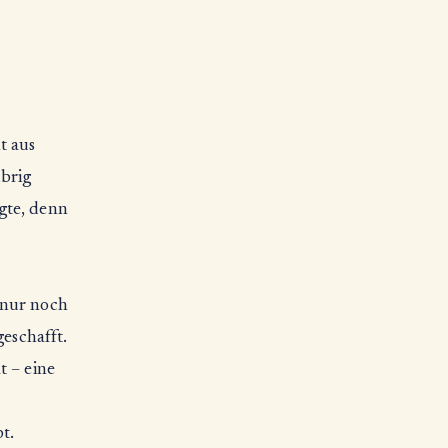
t aus
übrig
gte, denn
 nur noch
geschafft.
t – eine
t.