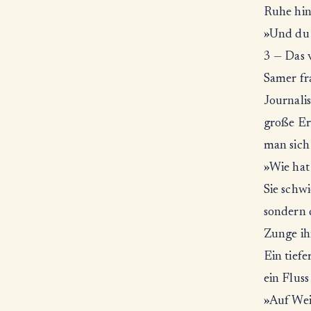
Ruhe hin
»Und du 
3 — Das 
Samer fra
Journali
große Erf
man sich
»Wie hat
Sie schw
sondern 
Zunge ih
Ein tiefe
ein Fluss
»Auf Weis