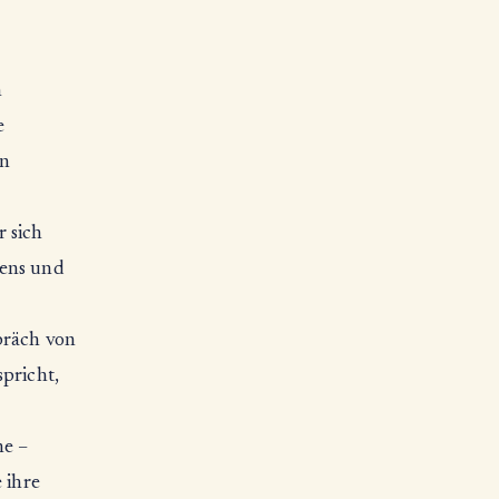
h
e
en
 sich
hens und
präch von
spricht,
he –
 ihre