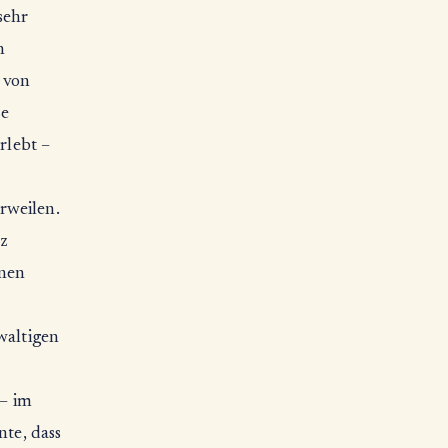
sehr
h
 von
ze
rlebt –
rweilen.
nz
enen
waltigen
 – im
nte, dass