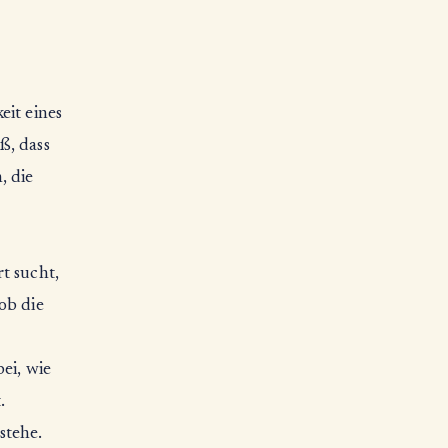
eit eines
ß, dass
, die
t sucht,
ob die
ei, wie
.
rstehe.