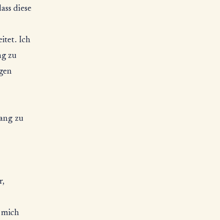
ass diese
itet. Ich
ng zu
igen
gang zu
s
r,
h mich