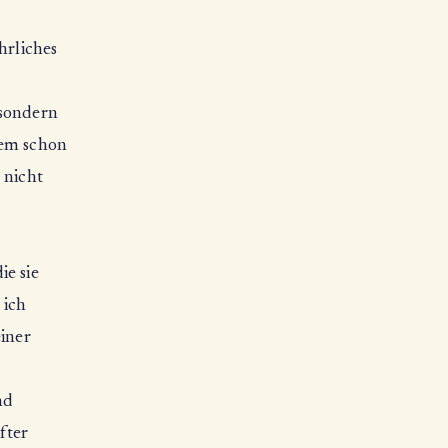
hrliches
 sondern
dem schon
 nicht
ie sie
 ich
einer
nd
fter