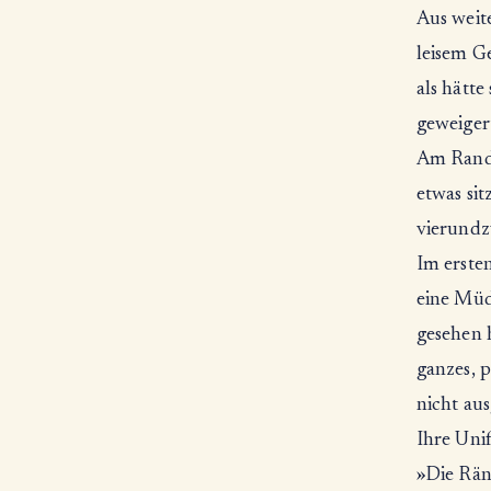
Aus weit
leisem G
als hätte
geweigert
Am Rand 
etwas sit
vierundz
Im erste
eine Müdi
gesehen 
ganzes, p
nicht aus
Ihre Unif
»Die Räng