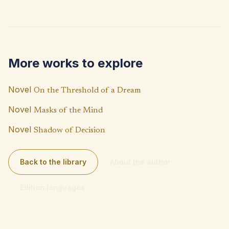
ce
h
o
b
at
p
o
s
y
o
A
Li
More works to explore
k
p
n
p
k
Novel
On the Threshold of a Dream
Novel
Masks of the Mind
Novel
Shadow of Decision
Back to the library
About the author
Edition languages