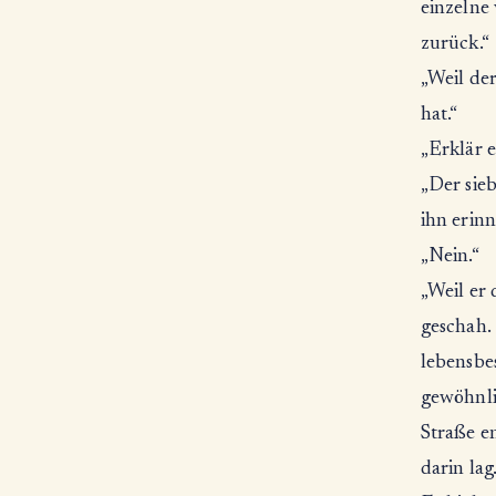
einzelne
zurück.“
„Weil der
hat.“
„Erklär e
„Der sie
ihn erinn
„Nein.“
„Weil er 
geschah.
lebensbe
gewöhnlic
Straße en
darin lag.