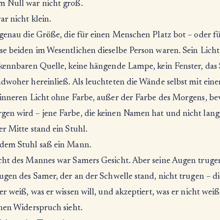
 Null war nicht groß.
r nicht klein.
 genau die Größe, die für einen Menschen Platz bot – oder fü
se beiden im Wesentlichen dieselbe Person waren. Sein Lich
rkennbaren Quelle, keine hängende Lampe, kein Fenster, das
ndwoher hereinließ. Als leuchteten die Wände selbst mit ein
 inneren Licht ohne Farbe, außer der Farbe des Morgens, be
en wird – jene Farbe, die keinen Namen hat und nicht lange
r Mitte stand ein Stuhl.
dem Stuhl saß ein Mann.
cht des Mannes war Samers Gesicht. Aber seine Augen truge
Augen des Samer, der an der Schwelle stand, nicht trugen – d
er weiß, was er wissen will, und akzeptiert, was er nicht wei
inen Widerspruch sieht.