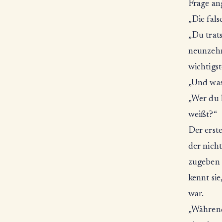
Frage ang
„Die fals
„Du trat
neunzehn
wichtigst
„Und was 
„Wer du b
weißt?“
Der erst
der nicht
zugeben 
kennt sie
war.
„Während