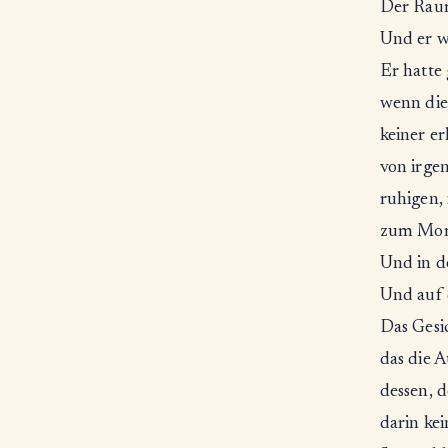
Der Raum
Und er wa
Er hatte
wenn die
keiner e
von irge
ruhigen,
zum Morg
Und in de
Und auf 
Das Gesi
das die 
dessen, d
darin ke