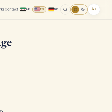
rks
Contact
AR
EN
DE
Aa
READING
TOOLS
age