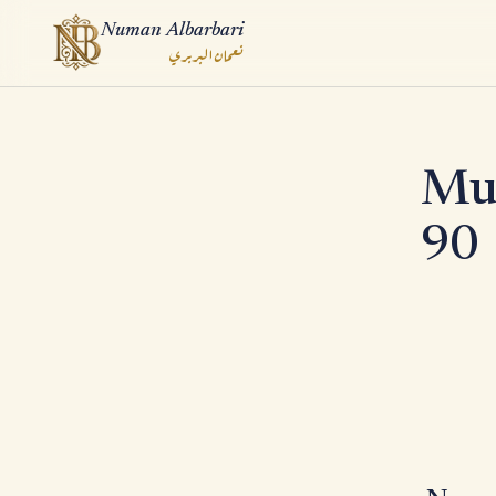
Numan Albarbari
نعمان البربري
ook
Mus
App
90