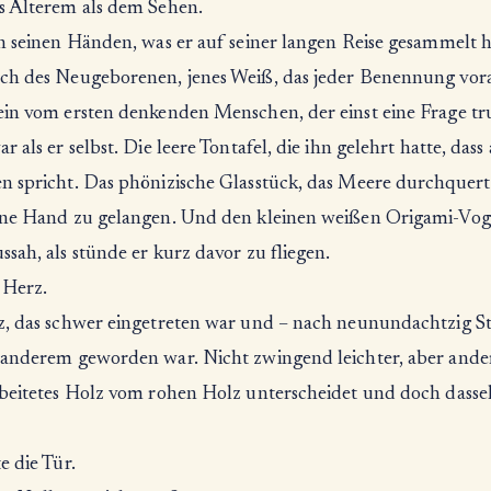
s Älterem als dem Sehen.
n seinen Händen, was er auf seiner langen Reise gesammelt h
ch des Neugeborenen, jenes Weiß, das jeder Benennung vora
ein vom ersten denkenden Menschen, der einst eine Frage tru
r als er selbst. Die leere Tontafel, die ihn gelehrt hatte, dass
n spricht. Das phönizische Glasstück, das Meere durchquert 
ine Hand zu gelangen. Und den kleinen weißen Origami-Voge
sah, als stünde er kurz davor zu fliegen.
 Herz.
z, das schwer eingetreten war und – nach neunundachtzig 
 anderem geworden war. Nicht zwingend leichter, aber ander
rbeitetes Holz vom rohen Holz unterscheidet und doch dasse
e die Tür.