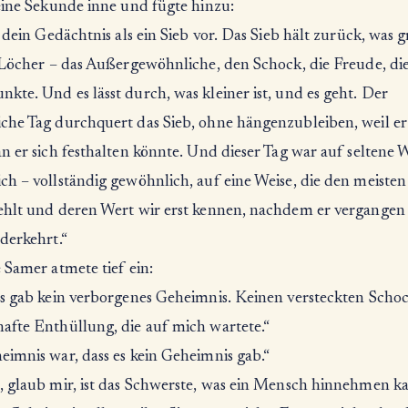
eine Sekunde inne und fügte hinzu:
r dein Gedächtnis als ein Sieb vor. Das Sieb hält zurück, was g
e Löcher – das Außergewöhnliche, den Schock, die Freude, di
te. Und es lässt durch, was kleiner ist, und es geht. Der
che Tag durchquert das Sieb, ohne hängenzubleiben, weil er
n er sich festhalten könnte. Und dieser Tag war auf seltene 
h – vollständig gewöhnlich, auf eine Weise, die den meisten
ehlt und deren Wert wir erst kennen, nachdem er vergangen 
derkehrt.“
 Samer atmete tief ein:
es gab kein verborgenes Geheimnis. Keinen versteckten Scho
afte Enthüllung, die auf mich wartete.“
eimnis war, dass es kein Geheimnis gab.“
, glaub mir, ist das Schwerste, was ein Mensch hinnehmen k