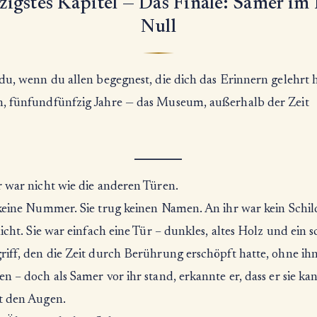
igstes Kapitel — Das Finale: Samer i
Null
 du, wenn du allen begegnest, die dich das Erinnern gelehrt
, fünfundfünfzig Jahre — das Museum, außerhalb der Zeit
⸻
r war nicht wie die anderen Türen.
 keine Nummer. Sie trug keinen Namen. An ihr war kein Schi
licht. Sie war einfach eine Tür – dunkles, altes Holz und ein s
riff, den die Zeit durch Berührung erschöpft hatte, ohne ih
n – doch als Samer vor ihr stand, erkannte er, dass er sie ka
t den Augen.