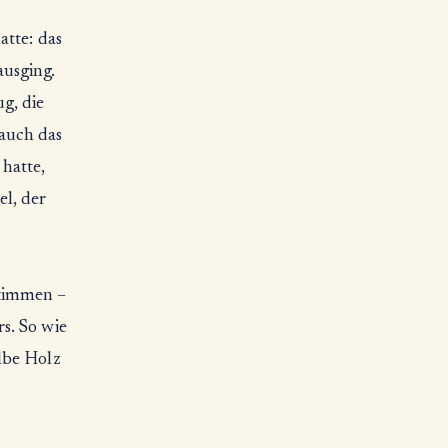
atte: das
usging.
g, die
 auch das
hatte,
l, der
Stimmen –
s. So wie
lbe Holz