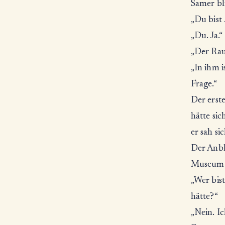
Samer bl
„Du bist 
„Du. Ja.“
„Der Rau
„In ihm i
Frage.“
Der erste
hätte si
er sah si
Der Anbl
Museum w
„Wer bist
hätte?“
„Nein. Ic