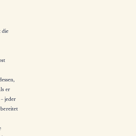
 die
bst
dessen,
ls er
– jeder
rbereitet
e