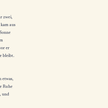
r zwei,
t kam aus
 Sonne
em
vor er
 bleibt.
n etwas,
ie Ruhe
ß, und