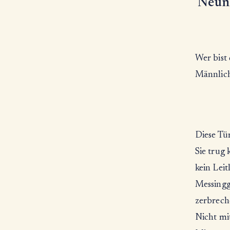
Neunz
Wer bist
Männlich
Diese Tü
Sie trug
kein Leit
Messingg
zerbreche
Nicht mi