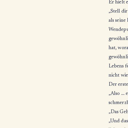
Er hielt 
„Stell di
als sein
Wendepunk
gewöhnli
hat, wora
gewöhnlic
Lebens f
nicht wie
Der erste
„Also … 
schmerzh
„Das Geh
„Und das