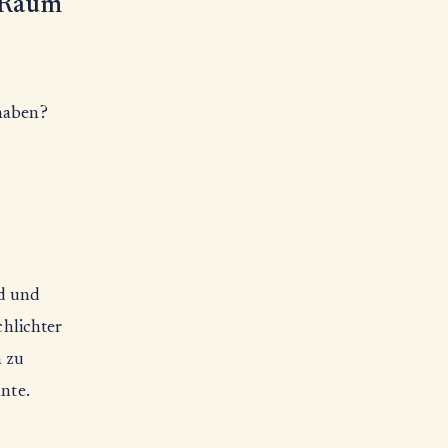
m Raum
 haben?
ld und
chlichter
n zu
nnte.