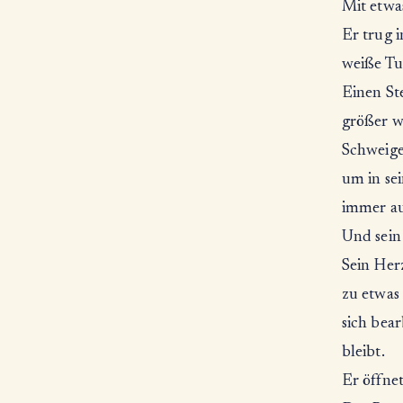
Mit etwa
Er trug i
weiße Tu
Einen St
größer wa
Schweige
um in se
immer aus
Und sein
Sein Her
zu etwas
sich bea
bleibt.
Er öffnet