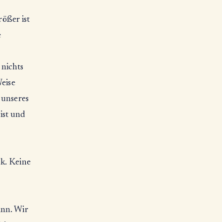
rößer ist
e
 nichts
Weise
 unseres
ist und
ck. Keine
ann. Wir