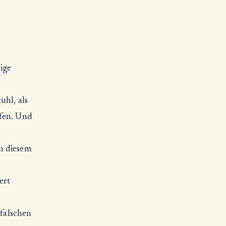
tige
uhl, als
rfen. Und
in diesem
ert
 falschen