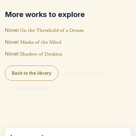
o
s
y
o
A
Li
More works to explore
k
p
n
p
k
Novel
On the Threshold of a Dream
Novel
Masks of the Mind
Novel
Shadow of Decision
Back to the library
About the author
Edition languages