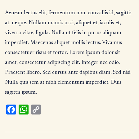
Aenean lectus elit, fermentum non, convallis id, sagittis
at, neque. Nullam mauris orci, aliquet et, iaculis et,
viverra vitae, ligula. Nulla ut felis in purus aliquam
imperdiet. Maecenas aliquet mollis lectus. Vivamus
consectetuer risus et tortor. Lorem ipsum dolor sit
amet, consectetur adipiscing elit. Integer nec odio.
Praesent libero. Sed cursus ante dapibus diam. Sed nisi.
Nulla quis sem at nibh elementum imperdiet. Duis
sagittis ipsum.
Fa
W
C
ce
h
o
b
at
p