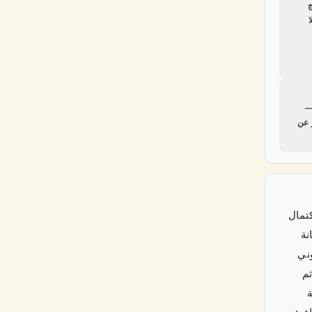
ج
—
 عن
كتمال
نة
ني
ثم
ة