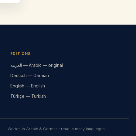
EDITIONS
العربية — Arabic — original
Deutsch — German
English — English
Türkçe — Turkish
Written in Arabic & German · read in many languages