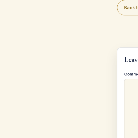
Back t
Leav
Comm