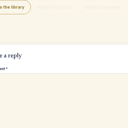
o the library
About the author
Edition languages
e a reply
ent
*