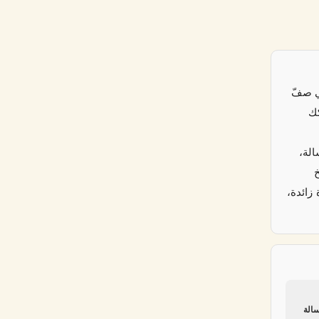
ي صفّ
كك
لة،
زائدة،
سالة