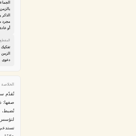
الجماعة
بالزمن
الذكر و
مجرد م
أو عادة
المقطع 
تفكيك و
الزمن 
دعوى
الخلاصة ا
تُقدّم س
صفها: ذو
تُضبط، 
لتؤسس م
تستدعي ن