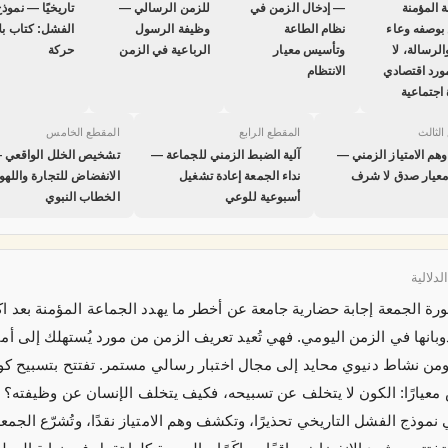
 المؤمنة
— إدخال الزمن في
للزمن الرسالي —
تاريخيًا — نموذ
 بوصفه وعاء
نظام الطاعة
وظيفة الرسول
الفشل: كتاب بلا
الرسالة، لا
وتأسيس معيار
الرباعية في الزمن
حركة
ورد اقتصادي
الانتظام
 اجتماعية
الثالث
المقطع الرابع
المقطع الخامس
هم الامتياز الزمني —
آلية الضبط الزمني للجماعة —
تشخيص الخلل الواقعي 
معيار صدق لا شرف
نداء الجمعة إعادة تشغيل
الانفضاض للتجارة واللهو
أسبوعية للوعي
الخطاب النبوي
لدلالية
ورة الجمعة إجابة حضارية جامعة عن أخطر ما يهدد الجماعة المؤمنة بعد ا
بانها في الزمن اليومي. فهي تُعيد تعريف الزمن من مورد يُستهلك إلى أما
ومن نشاط دنيوي محايد إلى مجال اختبار رسالي مستمر. تفتتح بتسبيح كو
عيارًا: الكون لا يتخلف عن تسبيحه، فكيف يتخلف الإنسان عن وظيفته؟ 
موذج الفشل التاريخي تحذيرًا، وتكشف وهم الامتياز نقدًا، وتُشرّع الجمع