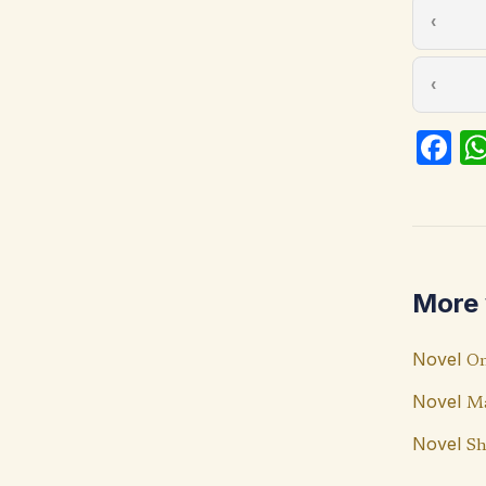
Fa
ce
b
o
o
More 
k
Novel
On
Novel
Ma
Novel
Sh