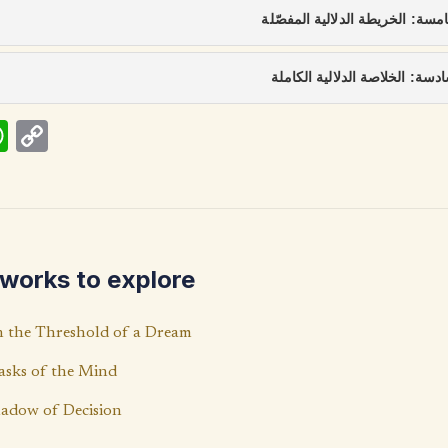
خامسة: الخريطة الدلالية المفصّلة
سادسة: الخلاصة الدلالية الكاملة
W
C
h
o
at
p
s
y
A
Li
works to explore
p
n
p
k
 the Threshold of a Dream
sks of the Mind
adow of Decision