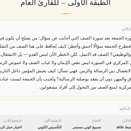
الطبقة الأولى — للقارئ العام
لدلالي
رة الجمعة بعد سورة الصف التي أجابت عن سؤال: من يصلح أن يكون ف
فتطرح الجمعة سؤالًا أعمق وأخطر: كيف يُحافَظ على هذا الصف من التف
والوظيفي؟ الصف قد اكتمل، لكن الخطر الآن ليس العدو — بل الانشغال.
 المركزي في السورة ليس نقص الإيمان ولا غياب الصف ولا غموض الرسا
الانفصال بين الرسالة والزمن. فهي تسأل: كيف يعيش المؤمن داخل التاريخ
ق والمهن دون أن يفقد بوصلته الرسالية؟ وتُجيب بأن الجمعة ليست عبادة 
 مركزية لمنع الصف من التحول إلى أفراد مشغولين.
لدلالية
لدلالي
الافتتاح
المقطع الأول
المقطع الثاني
ضبط علاقة
تسبيح كوني مستمر
التأسيس الكوني
اختبار حمل الر