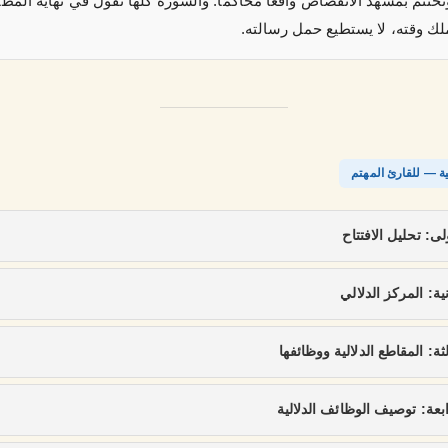
وتختتم بمشهد الانفضاض واقعًا محاكَمًا. والسورة كلها تقول في نهاية المط
لك وقته، لا يستطيع حمل رسالته.
ية — للقارئ المهتم
ولى: تحليل الافتتاح
انية: المركز الدلالي
الثة: المقاطع الدلالية ووظائفها
رابعة: توصيف الوظائف الدلالية