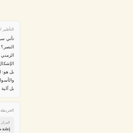
التأطير ا
تأتي سو
النصر؟ 
الزمني 
الإشكال
بل هو: 
والأسوا
بل آلية
الخريطة ا
المركز ا
إعادة 