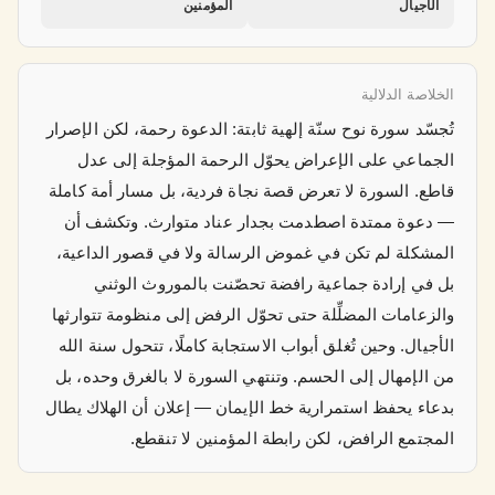
الأجيال
المؤمنين
الخلاصة الدلالية
تُجسّد سورة نوح سنّة إلهية ثابتة: الدعوة رحمة، لكن الإصرار
الجماعي على الإعراض يحوّل الرحمة المؤجلة إلى عدل
قاطع. السورة لا تعرض قصة نجاة فردية، بل مسار أمة كاملة
— دعوة ممتدة اصطدمت بجدار عناد متوارث. وتكشف أن
المشكلة لم تكن في غموض الرسالة ولا في قصور الداعية،
بل في إرادة جماعية رافضة تحصّنت بالموروث الوثني
والزعامات المضلِّلة حتى تحوّل الرفض إلى منظومة تتوارثها
الأجيال. وحين تُغلق أبواب الاستجابة كاملًا، تتحول سنة الله
من الإمهال إلى الحسم. وتنتهي السورة لا بالغرق وحده، بل
بدعاء يحفظ استمرارية خط الإيمان — إعلان أن الهلاك يطال
المجتمع الرافض، لكن رابطة المؤمنين لا تنقطع.