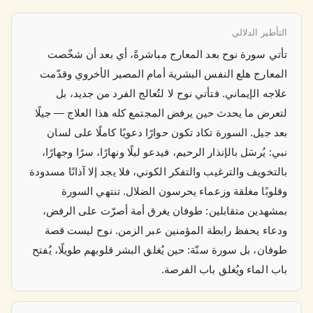
التأطير الدلالي
تأتي سورة نوح بعد المعارج مباشرةً، أي بعد أن شخّصت
المعارج هلع النفس البشرية أمام المصير الأخروي وقدّمت
علاجه الإيماني. فتأتي نوح لا لتُعالج الفرد من جديد، بل
لتعرض ما يحدث حين يرفض المجتمع كله هذا العلاج — جيلًا
بعد جيل. السورة تكاد تكون حوارًا دعويًا كاملًا على لسان
نبي: يُرسَل بالإنذار الرحيم، فيدعو ليلًا ونهارًا، سرًا وجهارًا،
بالتخويف والترغيب والتفكر الكوني، فلا يجد إلا آذانًا مسدودة
وقلوبًا مغلقة وزعماء يحرسون الضلال. تنتهي السورة
بمشهدين متقابلين: طوفان يغرق أمة أصرّت على الرفض،
ودعاء يحفظ رابطة المؤمنين عبر الزمن. نوح ليست قصة
طوفان، بل سورة سنّة: حين يُغلق البشر قلوبهم طويلًا، يُفتح
باب الماء ويُغلق باب الفرصة.