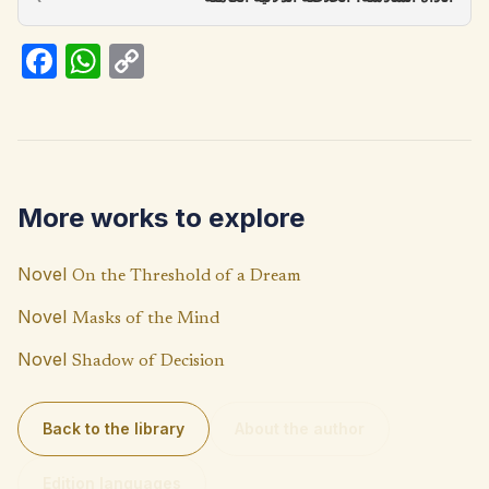
Fa
W
C
ce
h
o
b
at
p
o
s
y
o
A
Li
More works to explore
k
p
n
p
k
Novel
On the Threshold of a Dream
Novel
Masks of the Mind
Novel
Shadow of Decision
Back to the library
About the author
Edition languages