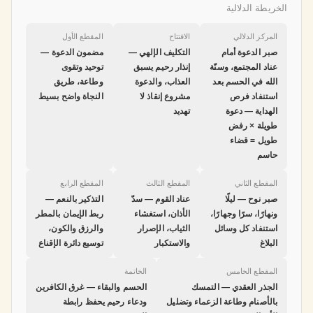
الخريطة الدلالية
المركز الدلالي
الافتتاح
المقطع الأول
صبر الدعوة أمام
التكليف الإلهي —
مضمون الدعوة —
عناد المجتمع، وسنّة
إنذار رحيم يسبق
توحيد وتقوى
الله في الحسم بعد
العذاب، والدعوة
وطاعة، طريق
استنفاد فرص
مشروع إنقاذ لا
النجاة واضح بسيط
الهداية — دعوة
تهديد
طويلة × رفض
طويل = قضاء
حاسم
المقطع الثاني
المقطع الثالث
المقطع الرابع
صبر نوح — ليلًا
عناد القوم — سدّ
التذكير بالنعم —
ونهارًا، سرًا وجهارًا،
الأذان، استغشاء
ربط الإيمان بالمطر
استنفاد كل وسائل
الثياب، الإصرار
والرزق والكون،
البلاغ
والاستكبار
توسيع دائرة الإقناع
المقطع الخامس
الخاتمة
الجذر العقدي — التمسك
الحسم والبقاء — غرق الكافرين
بالأصنام وطاعة الزعماء وتضليل
ودعاء رحيم يحفظ رابطة