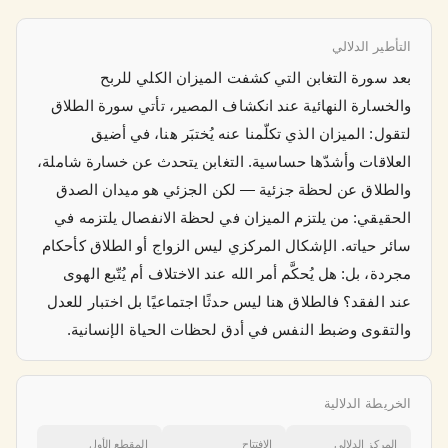
التأطير الدلالي
بعد سورة التغابن التي كشفت الميزان الكلي للربح
والخسارة النهائية عند انكشاف المصير، تأتي سورة الطلاق
لتقول: الميزان الذي تكلّمنا عنه يُختبَر هنا، في أضيق
العلاقات وأشدّها حساسية. التغابن يتحدث عن خسارة شاملة،
والطلاق عن لحظة جزئية — لكن الجزئي هو ميدان الصدق
الحقيقي: من يلتزم الميزان في لحظة الانفصال يلتزمه في
سائر حياته. الإشكال المركزي ليس الزواج أو الطلاق كأحكام
مجردة، بل: هل يُحكَّم أمر الله عند الاختلاف أم يُتّبع الهوى
عند الفقد؟ فالطلاق هنا ليس حدثًا اجتماعيًا بل اختبار للعدل
والتقوى وضبط النفس في أدق لحظات الحياة الإنسانية.
الخريطة الدلالية
المركز الدلالي
الافتتاح
المقطع الأول