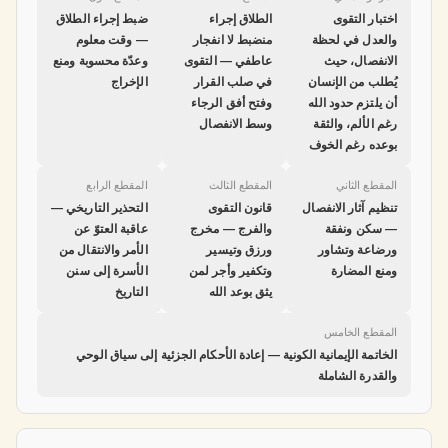
اختبار التقوى
الطلاق إجراء
ضبط إجراء الطلاق
والعدل في لحظة
منضبط لا انفجار
— وقت معلوم
الانفصال، حيث
عاطفي — التقوى
وعدّة محسوبة ومنع
يُطلب من الإنسان
في صلب القرار
الإخراج
أن يلتزم حدود الله
وفتح أفق الرجاء
رغم الألم، والثقة
وسط الانفصال
بوعده رغم الخوف
المقطع الثاني
المقطع الثالث
المقطع الرابع
تنظيم آثار الانفصال
قانون التقوى
التحذير التاريخي —
— سكن ونفقة
والفرج — مخرج
عاقبة العتوّ عن
ورضاعة وتشاور
ورزق وتيسير
الأمر والانتقال من
ومنع المضارة
وتكفير وأجر لمن
الأسرة إلى سنن
يثق بوعد الله
التاريخ
المقطع الخامس
الخاتمة الإيمانية الكونية — إعادة الأحكام الجزئية إلى سياق الوحي
والقدرة الشاملة