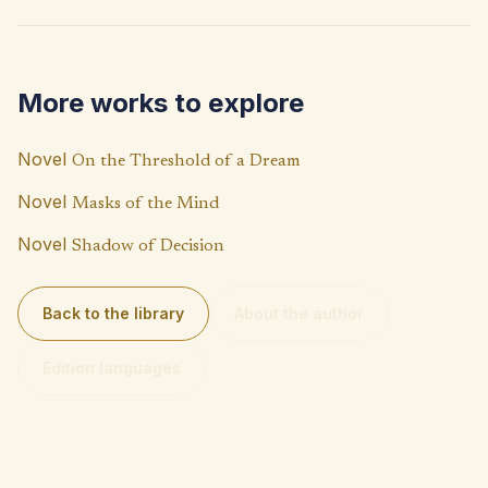
b
at
p
o
s
y
o
A
Li
More works to explore
k
p
n
p
k
Novel
On the Threshold of a Dream
Novel
Masks of the Mind
Novel
Shadow of Decision
Back to the library
About the author
Edition languages