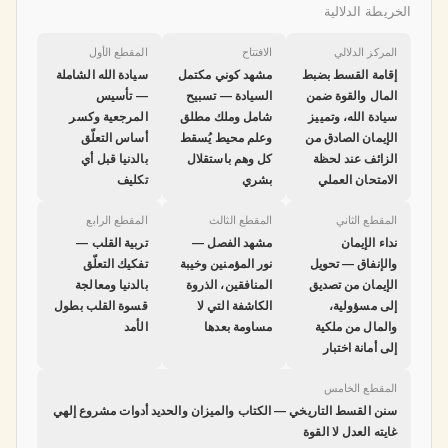
الخريطة الدلالية
المركز الدلالي
الافتتاح
المقطع الأول
إقامة القسط بضبط
مشهد كوني مكتمل
سيادة الله الشاملة
المال والقوة ضمن
السيادة — تسبيح
— تأسيس
سيادة الله، وتمييز
شامل وملك مطلق
المرجعية وكسر
الإيمان الصادق من
وعلم محيط يُسقط
أساس التعلّق
الزائف عند لحظة
كل وهم باستقلال
بالدنيا قبل أي
الامتحان العملي
بشري
تكليف
المقطع الثاني
المقطع الثالث
المقطع الرابع
نداء الإيمان
مشهد الفصل —
تربية القلب —
والإنفاق — تحويل
نور المؤمنين وخيبة
تفكيك التعلّق
الإيمان من تصديق
المنافقين، الذروة
بالدنيا ومعالجة
إلى مسؤولية،
الكاشفة التي لا
قسوة القلب بطول
والمال من ملكية
مساومة بعدها
الأمد
إلى أمانة اختبار
المقطع الخامس
سنن القسط التاريخي — الكتاب والميزان والحديد أدوات مشروع إلهي
غايته العدل لا القوة