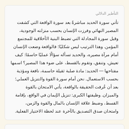
التأطير الدلالي
تأتي سورة الحديد مباشرةً بعد سورة الواقعة التي كشفت
المصير النهائي وفرزت الإنسان بحسب منزلته الوجودية،
وقبل سورة المجادلة التي تضبط البنية الأخلاقية للمجتمع
المؤمن. وهذا الترتيب ليس شكليًا؛ فالواقعة وضعت الإنسان
أمام مرآة مصيره، والحديد تسأله سؤالًا عمليًا حاسمًا: كيف
تعيش، وتنفق، وتقوم بالقسط، على ضوء هذا المصير؟ اسمها
مفتاحها — الحديد: مادة صلبة ثقيلة حاسمة، نافعة ومؤذية
بحسب الاستعمال. نحن أمام سورة القوة والتنزيل العملي؛
بعد أن عُرفت الحقيقة بالواقعة، يأتي الامتحان بالقوة
والميزان. وظيفتها الكبرى: تنزيل الإيمان في الواقع، بإقامة
القسط، وضبط علاقة الإنسان بالمال والقوة والزمن،
وامتحان صدق التصديق بالآخرة عند لحظة الاختيار الفعلية.