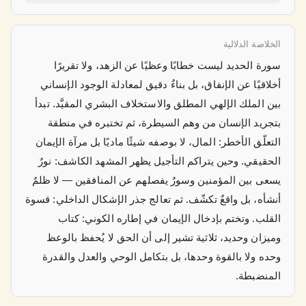
الخلاصة الدلالية
سورة الحديد ليست خطابًا وعظيًا عن الزهد، ولا تقريرًا
أخلاقيًا عن الإنفاق، بل بناءٌ دقيق لمعادلة الوجود الإنساني
بين الملك الإلهي المطلق والاستخلاف البشري المقيَّد. تبدأ
بتجريد الإنسان من وهم السيطرة، ثم تختبره في منطقة
التعلّق الأخطر: المال، لا بوصفه شيئًا ماديًا بل مرآة الإيمان
الحقيقي. وحين يتراكم التأجيل يظهر المشهد الكاشف: نورٌ
يسعى بين المؤمنين وسورٌ يفصلهم عن المنافقين — لا ظلمٌ
أنشأه، بل واقعٌ تكشّف. ثم تعالج جذر الإشكال الداخلي: قسوة
القلب. وتختم بإدخال الإيمان في إطاره الكوني: كتاب
وميزان وحديد، ثلاثية تشير إلى أن الحق لا يُحفظ بالوعظ
وحده ولا بالقوة وحدها، بل بتكامل الوحي والعدل والقدرة
المنضبطة.