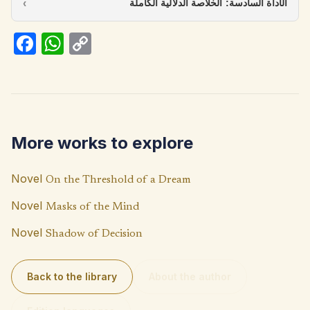
الأداة السادسة: الخلاصة الدلالية الكاملة
Fa
W
C
ce
h
o
b
at
p
o
s
y
o
A
Li
More works to explore
k
p
n
p
k
Novel
On the Threshold of a Dream
Novel
Masks of the Mind
Novel
Shadow of Decision
Back to the library
About the author