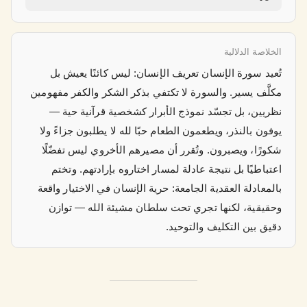
الخلاصة الدلالية
تُعيد سورة الإنسان تعريف الإنسان: ليس كائنًا يعيش بل
مكلَّف يسير. والسورة لا تكتفي بذكر الشكر والكفر مفهومين
نظريين، بل تجسّد نموذج الأبرار كشخصية قرآنية حية —
يوفون بالنذر، ويطعمون الطعام حبًا لله لا يطلبون جزاءً ولا
شكورًا، ويصبرون. وتُقرر أن مصيرهم الأخروي ليس تفضّلًا
اعتباطيًا بل نتيجة عادلة لمسار اختاروه بإرادتهم. وتختم
بالمعادلة العقدية الجامعة: حرية الإنسان في الاختيار واقعة
وحقيقية، لكنها تجري تحت سلطان مشيئة الله — توازن
دقيق بين التكليف والتوحيد.