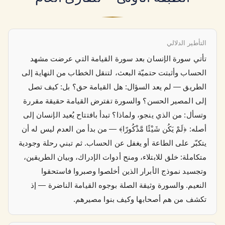
التأطير الدلالي
تأتي سورة الإنسان بعد سورة القيامة التي عرضت مشهد
الحساب وأثبتت حتميّة البعث، لتنقل الخطاب من النهاية إلى
الطريق — لم يعد السؤال: هل القيامة حق؟ بل: كيف تصل
إلى المصير الحسن؟ والسورة تفترض القيامة حقيقة مقررة
وتسأل: من الذي ينجو، ولماذا؟ تبدأ بافتتاح يُعيد الإنسان إلى
أصله: ﴿لَمْ يَكُن شَيْئًا مَّذْكُورًا﴾ — من بدأ من العدم ليس له أن
يتكبّر على الطاعة أو يغفل عن الحساب. ثم تبني رحلة وجودية
متكاملة: خلق للابتلاء، ومنح أدوات الإدراك، وبيان الطريقين،
وتجسيد نموذج الأبرار الذين أخلصوا وصبروا فاستحقوا
النعيم. والسورة وثيقة الصلة بوجوه القيامة الناضرة — إذ
تكشف من هم أصحابها وكيف بنوا مصيرهم.