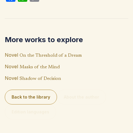
ce
h
o
b
at
p
o
s
y
o
A
Li
More works to explore
k
p
n
p
k
Novel
On the Threshold of a Dream
Novel
Masks of the Mind
Novel
Shadow of Decision
Back to the library
About the author
Edition languages