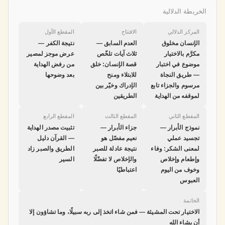
الخريطة الدلالية
المركز الدلالي
الافتتاح
المقطع الأول
الإنسان مخلوق
العدم السابق —
نتيجة الكفر —
مكرَّم بالاختيار
ثلاث آيات تلخّص
عرض موجز لمصير
موضوع في اختبار
قصة الإنسان: خلق
من رفض الهداية
— طريق النجاة
للابتلاء ومنح
بعد وضوحها
مرسوم والجزاء تابع
الإدراك وخيّر بين
لموقفه من الهداية
الطريقين
المقطع الثاني
المقطع الثالث
المقطع الرابع
نموذج الأبرار —
جزاء الأبرار —
تثبيت مصدر الهداية
تجسيد عملي
نعيم مفصّل هو
— القرآن دليل
لمعنى الشكر: وفاء
نتيجة عادلة للصبر
الطريق والصبر زاد
وإطعام وإخلاص
والإخلاص لا تفضّلًا
السير
وخوف من اليوم
اعتباطيًا
العبوس
الخاتمة
الاختيار تحت المشيئة — فمن شاء اتخذ إلى ربه سبيلًا، وما تشاؤون إلا
أن يشاء الله