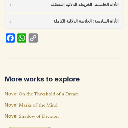
الأداة الخامسة: الخريطة الدلالية المفصّلة
الأداة السادسة: الخلاصة الدلالية الكاملة
Fa
W
C
ce
h
o
b
at
p
o
s
y
o
A
Li
More works to explore
k
p
n
p
k
Novel
On the Threshold of a Dream
Novel
Masks of the Mind
Novel
Shadow of Decision