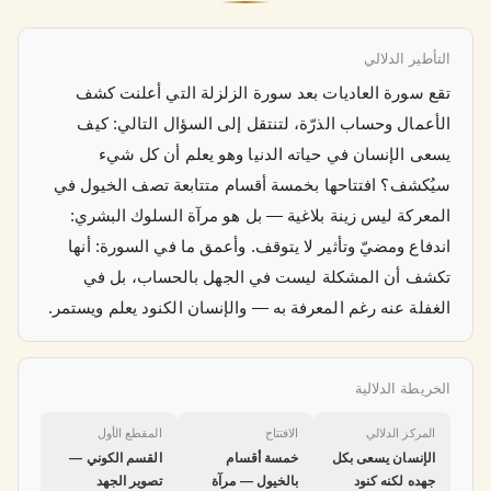
التأطير الدلالي
تقع سورة العاديات بعد سورة الزلزلة التي أعلنت كشف
الأعمال وحساب الذرّة، لتنتقل إلى السؤال التالي: كيف
يسعى الإنسان في حياته الدنيا وهو يعلم أن كل شيء
سيُكشف؟ افتتاحها بخمسة أقسام متتابعة تصف الخيول في
المعركة ليس زينة بلاغية — بل هو مرآة السلوك البشري:
اندفاع ومضيّ وتأثير لا يتوقف. وأعمق ما في السورة: أنها
تكشف أن المشكلة ليست في الجهل بالحساب، بل في
الغفلة عنه رغم المعرفة به — والإنسان الكنود يعلم ويستمر.
الخريطة الدلالية
المركز الدلالي
الافتتاح
المقطع الأول
الإنسان يسعى بكل
خمسة أقسام
القسم الكوني —
جهده لكنه كنود
بالخيول — مرآة
تصوير الجهد