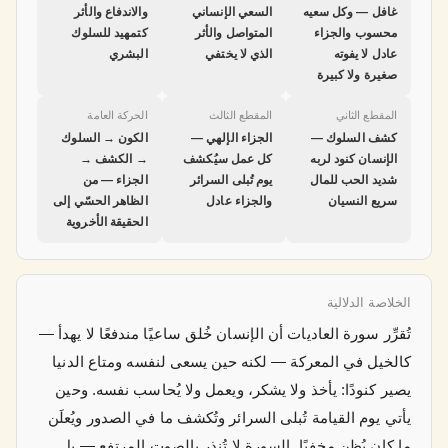
غافل — وكل سعيه
السعي الإنساني
والاندفاع والأثر
محسوب والجزاء
المتواصل والأثر
كتمهيد للسلوك
عادل لا يفوته
الذي لا يختفي
البشري
صغيرة ولا كبيرة
المقطع الثاني
المقطع الثالث
الحركة العامة
كشف السلوك —
الجزاء الإلهي —
الكون → السلوك
الإنسان كنود لربه
كل عمل سيُكشف
→ الكشف →
شديد الحب للمال
يوم تُبلى السرائر
الجزاء — من
سريع النسيان
والجزاء عادل
الظاهر الحسّي إلى
الحقيقة الأخروية
الخلاصة الدلالية
تُقرِّر سورة العاديات أن الإنسان خُلق ساعيًا مندفعًا لا يهدأ —
كالخيل في المعركة — لكنه حين يسعى لنفسه ومتاع الدنيا
يصير كنودًا: يأخذ ولا يشكر، ويعمل ولا يُحاسب نفسه. وحين
يأتي يوم القيامة تُبلى السرائر وتُكشف ما في الصدور ويُعلَن
ما كان يُظن مخفيًا. السورة لا تُنذر بالصوت المرتفع — بل