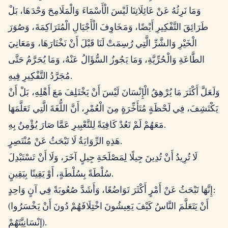
وَمَا نَرِثُهُ عَنْ عَائِلَاتِنَا لَيْسَ الْأَسْمَاءَ وَالْمَلَامِحَ وَحْدَهَا، بَلْ
طَرَائِقَ التَّفْكِيرِ أَيْضًا، وَمَخَاوِفَ الْأَجْيَالِ الْمُتَرَاكِمَةَ، وَصُوَرَ
الْخَيْرِ وَالشَّرِّ الَّتِي رُسِمَتْ لَنَا قَبْلَ أَنْ نَخْتَارَهَا، وَمَعَانِيَ
الطَّاعَةِ وَالْحُرِّيَّةِ، وَمَا يَجُوزُ السُّؤَالُ عَنْهُ، وَمَا يُحَرَّمُ حَتَّى
مُجَرَّدُ التَّفْكِيرِ فِيهِ.
وَلَعَلَّ أَكْثَرَ مَا يُرْهِقُ الْإِنْسَانَ لَيْسَ أَنْ يَخْتَلِفَ مَعَ أَهْلِهِ، بَلْ أَنْ
يَكْتَشِفَ، فِي لَحْظَةٍ مُتَأَخِّرَةٍ مِنَ الْعُمْرِ، أَنَّ اللُّغَةَ الَّتِي تَعَلَّمَهَا
مَعَهُمْ لَمْ تَعُدْ كَافِيَةً لِلتَّعْبِيرِ عَمَّا صَارَ يُؤْمِنُ بِهِ.
هَذِهِ الرِّوَايَةُ لَا تَبْحَثُ عَنْ مُنْتَصِرٍ.
لَا تُرِيدُ أَنْ تُدِينَ جِيلًا لِمَصْلَحَةِ جِيلٍ آخَرَ، وَلَا أَنْ تَسْتَبْدِلَ
سُلْطَةً بِسُلْطَةٍ، أَوْ يَقِينًا بِيَقِينٍ.
إِنَّهَا تَبْحَثُ عَنْ أَمْرٍ أَكْثَرَ تَوَاضُعًا، وَأَشَدَّ صُعُوبَةً فِي آنٍ وَاحِدٍ:
(أَنْ يَتَعَلَّمَ النَّاسُ كَيْفَ يَعِيشُونَ اخْتِلَافَهُمْ دُونَ أَنْ يَخْسَرُوا
إِنْسَانِيَّتَهُمْ).