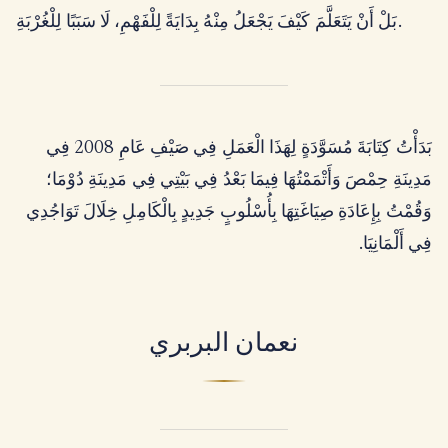
بَلْ أَنْ يَتَعَلَّمَ كَيْفَ يَجْعَلُ مِنْهُ بِدَايَةً لِلْفَهْمِ، لَا سَبَبًا لِلْغُرْبَةِ.
بَدَأْتُ كِتَابَةَ مُسَوَّدَةٍ لِهَذَا الْعَمَلِ فِي صَيْفِ عَامِ 2008 فِي
مَدِينَةِ حِمْصَ وَأَتْمَمْتُهَا فِيمَا بَعْدُ فِي بَيْتِي فِي مَدِينَةِ دُوْمَا؛
وَقُمْتُ بِإِعَادَةِ صِيَاغَتِهَا بِأُسْلُوبٍ جَدِيدٍ بِالْكَامِلِ خِلَالَ تَوَاجُدِي
فِي أَلْمَانِيَا.
نعمان البربري