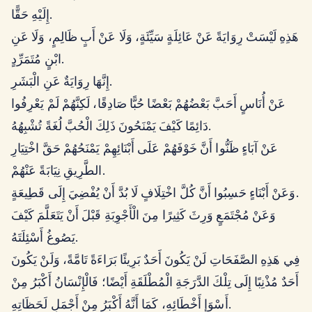
إِلَيْهِ حَقًّا.
هَذِهِ لَيْسَتْ رِوَايَةً عَنْ عَائِلَةٍ سَيِّئَةٍ، وَلَا عَنْ أَبٍ ظَالِمٍ، وَلَا عَنِ
ابْنٍ مُتَمَرِّدٍ.
إِنَّهَا رِوَايَةٌ عَنِ الْبَشَرِ.
عَنْ أُنَاسٍ أَحَبَّ بَعْضُهُمْ بَعْضًا حُبًّا صَادِقًا، لَكِنَّهُمْ لَمْ يَعْرِفُوا
دَائِمًا كَيْفَ يَمْنَحُونَ ذَلِكَ الْحُبَّ لُغَةً تُشْبِهُهُ.
عَنْ آبَاءٍ ظَنُّوا أَنَّ خَوْفَهُمْ عَلَى أَبْنَائِهِمْ يَمْنَحُهُمْ حَقَّ اخْتِيَارِ
الطَّرِيقِ نِيَابَةً عَنْهُمْ.
وَعَنْ أَبْنَاءٍ حَسِبُوا أَنَّ كُلَّ اخْتِلَافٍ لَا بُدَّ أَنْ يُفْضِيَ إِلَى قَطِيعَةٍ.
وَعَنْ مُجْتَمَعٍ وَرِثَ كَثِيرًا مِنَ الْأَجْوِبَةِ قَبْلَ أَنْ يَتَعَلَّمَ كَيْفَ
يَصُوغُ أَسْئِلَتَهُ.
فِي هَذِهِ الصَّفَحَاتِ لَنْ يَكُونَ أَحَدٌ بَرِيئًا بَرَاءَةً تَامَّةً، وَلَنْ يَكُونَ
أَحَدٌ مُذْنِبًا إِلَى تِلْكَ الدَّرَجَةِ الْمُطْلَقَةِ أَيْضًا؛ فَالْإِنْسَانُ أَكْبَرُ مِنْ
أَسْوَإِ أَخْطَائِهِ، كَمَا أَنَّهُ أَكْبَرُ مِنْ أَجْمَلِ لَحَظَاتِهِ.