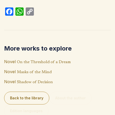
Fa
W
C
ce
h
o
b
at
p
o
s
y
o
A
Li
More works to explore
k
p
n
p
k
Novel
On the Threshold of a Dream
Novel
Masks of the Mind
Novel
Shadow of Decision
Back to the library
About the author
Edition languages