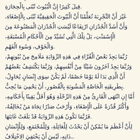
قِيلَ كَثِيرًا إِنَّ الْبُيُوتَ تُبْنَى بِالْحِجَارَةِ.
غَيْرَ أَنَّ التَّجْرِبَةَ تُعَلِّمُنَا أَنَّ الْبُيُوتَ الْحَقِيقِيَّةَ تُبْنَى بِالْإِصْغَاءِ،
وَأَنَّ أَشَدَّ الْجُدْرَانِ ارْتِفَاعًا لَيْسَتِ الْجُدْرَانَ الْمَصْنُوعَةَ مِنَ
الْإِسْمَنْتِ، بَلْ تِلْكَ الَّتِي تُشَيَّدُ مِنَ الْأَحْكَامِ الْمُسْبَقَةِ،
وَالْخَوْفِ، وَسُوءِ الْفَهْمِ.
رُبَّمَا يَجِدُ بَعْضُ الْقُرَّاءِ فِي هَذِهِ الرِّوَايَةِ مَلَامِحَ مِنْ بُيُوتِهِمْ،
وَرُبَّمَا يَجِدُ آخَرُونَ شَيْئًا مِنْ أَنْفُسِهِمْ، وَرُبَّمَا يَكْتَشِفُ بَعْضُهُمْ
أَنَّ الَّذِي بَدَا لَهُ يَوْمًا خَصْمًا، لَمْ يَكُنْ سِوَى إِنْسَانٍ يُحَاوِلُ،
بِطَرِيقَتِهِ الْخَاصَّةِ الْمَشُوبَةِ بِالْقُصُورِ، أَنْ يَحْمِيَ مَا يُحِبُّ.
أَمَّا إِنِ انْتَهَى الْقَارِئُ مِنْ هَذِهِ الرِّحْلَةِ وَهُوَ أَقَلُّ يَقِينًا بِأَحْكَامِهِ،
وَأَكْثَرُ قُدْرَةً عَلَى الْإِصْغَاءِ، وَأَرْحَبُ صَدْرًا تِجَاهَ مَنْ يُخَالِفُهُ،
فَرُبَّمَا تَكُونُ هَذِهِ الرِّوَايَةُ قَدْ بَلَغَتْ غَايَتَهَا.
لِأَنَّ أَعْظَمَ مَا يُمْكِنُ أَنْ يَحْدُثَ لِلْعَائِلَةِ، وَلِلْمُجْتَمَعِ، وَلِلْإِنْسَانِ
ذَاتِهِ، لَيْسَ أَنْ يَخْتَفِيَ الِاخْتِلَافُ…