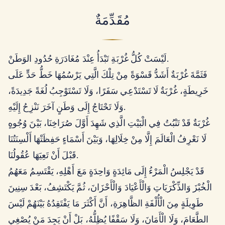
مُقَدِّمَةٌ
لَيْسَتْ كُلُّ غُرْبَةِ تَبْدَأُ عِنْدَ مُغَادَرَةِ حُدُودِ الوَطَنْ.
فَثَمَّةَ غُرْبَةٌ أَشَدُّ قَسْوَةً مِنْ تِلْكَ الَّتِي يَرْسُمُهَا خَطُّ حَدٍّ عَلَى
خَرِيطَةٍ، غُرْبَةٌ لَا تَسْتَدْعِي سَفَرًا، وَلَا تَسْتَوْجِبُ لُغَةً جَدِيدَةً،
وَلَا تَحْتَاجُ إِلَى وَطَنٍ آخَرَ نَنْزِحُ إِلَيْهِ.
غُرْبَةٌ قَدْ تَنْبُتُ فِي الْبَيْتِ الَّذِي شَهِدَ أَوَّلَ صُرَاخِنَا، بَيْنَ وُجُوهٍ
لَا نَعْرِفُ الْعَالَمَ إِلَّا مِنْ خِلَالِهَا، وَبَيْنَ أَسْمَاءٍ حَفِظَتْهَا أَلْسِنَتُنَا
قَبْلَ أَنْ تَعِيَهَا عُقُولُنَا.
قَدْ يَجْلِسُ الْمَرْءُ إِلَى مَائِدَةٍ وَاحِدَةٍ مَعَ أَهْلِهِ، يَقْتَسِمُ مَعَهُمُ
الْخُبْزَ وَالذِّكْرَيَاتِ وَالْأَعْيَادَ وَالْأَحْزَانَ، ثُمَّ يَكْتَشِفُ، بَعْدَ سِنِينَ
طَوِيلَةٍ مِنَ الْأُلْفَةِ الظَّاهِرَةِ، أَنَّ أَكْثَرَ مَا يَفْتَقِدُهُ بَيْنَهُمْ لَيْسَ
الطَّعَامَ، وَلَا الْأَمَانَ، وَلَا سَقْفًا يُظِلُّهُ، بَلْ أَنْ يَجِدَ مَنْ يُصْغِي