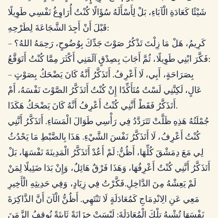
شَيْئًا كَعَادَةِ الْآبَاءِ، بَلْ لِأَسْأَلَهُ سُؤَالًا كُنْتُ أُرَاوِغُ نَفْسِي طَوِيلًا
قَبْلَ أَنْ أَجِدَ الشَّجَاعَةَ لِطَرْحِهِ:
– كَرِيمُ، هَلْ مَا زِلْتَ تَذْكُرُ صَوْتَ جَدِّكَ بِوُضُوحٍ، رَحِمَهُ اللهُ؟
فَكَّرَ ابْنِي طَوِيلًا، ثُمَّ أَجَابَ بِصِدْقٍ آلَمَنِي أَكْثَرَ مِمَّا كُنْتُ أَتَوَقَّعُ:
– بِصَرَاحَةٍ، أَبِي، لَا أَعْرِفُ. أَتَذَكَّرُ أَنَّهُ كَانَ يَضْحَكُ بِصَوْتٍ
عَالٍ، لَكِنَّنِي لَسْتُ مُتَأَكِّدًا إِنْ كُنْتُ أَتَذَكَّرُ الصَّوْتَ نَفْسَهُ، أَمْ
أَتَذَكَّرُ فَقَطْ أَنَّنِي كُنْتُ أَعْرِفُ أَنَّهُ كَانَ يَضْحَكُ هَكَذَا.
جُمْلَتُهُ هَذِهِ ظَلَّتْ تَتَرَدَّدُ فِي رَأْسِي طَوَالَ الْمَسَاءِ. أَتَذَكَّرُ أَنَّنِي
كُنْتُ أَعْرِفُ، لَا أَتَذَكَّرُ نَفْسَ الشَّيْءِ. هَذَا بِالضَّبْطِ مَا يَحْدُثُ
لِي مَعَ دِمَشْقَ كُلِّهَا، أَظُنُّ: لَمْ أَعُدْ أَتَذَكَّرُ الْمَدِينَةَ نَفْسَهَا، بَلْ
أَتَذَكَّرُ أَنَّنِي كُنْتُ أَعْرِفُهَا، وَهَذَا فَرْقٌ هَائِلٌ، وَإِنْ بَدَا ضَئِيلًا لِمَنْ
لَمْ يَعِشْهُ مِنَ الدَّاخِلِ.فَكَّرْتُ فِي زِيَادٍ، وَفِي حَدِيثِهِ الْأَخِيرِ
مَعِي عَنِ الِانْدِمَاجِ كَمُعَادَلَةٍ لَا تَنْتَهِي. أَظُنُّ الْآنَ أَنَّ الذَّاكِرَةَ
نَفْسَهَا تُشْبِهُ تِلْكَ الْمُعَادَلَةَ: لَيْسَتْ خِزَانَةً ثَابِتَةً نُوقِفُ الزَّمَنَ