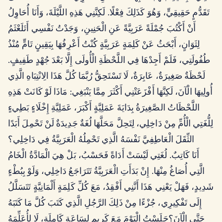
تَقَدُّمٍ حَقِيقِيٍّ، وَهُوَ كَذَلِكَ فِعْلًا. لَكِنَّنِي هَذِهِ اللَّيْلَةَ، وَأَنَا أُحَاوِلُ
أَنْ أَكْتُبَ جُمْلَةً عَرَبِيَّةً عَنِ الْحَنِينِ، وَجَدْتُ نَفْسِي أَتَلَعْثَمُ
لِثَوَانٍ، أَبْحَثُ عَنْ كَلِمَةٍ عَرَبِيَّةٍ كُنْتُ أَعْرِفُهَا بِيَقِينٍ تَامٍّ مُنْذُ
طُفُولَتِي، فَلَمْ أَجِدْهَا فِي اللَّحْظَةِ الْأُولَى إِلَّا بَعْدَ جُهْدٍ طَفِيفٍ.
لَحْظَةٌ صَغِيرَةٌ، عَابِرَةٌ، لَا تَسْتَحِقُّ رُبَّمَا كُلَّ هَذَا الِانْتِبَاهِ الَّذِي
أُولِيهَا الْآنَ، لَكِنَّهَا أَفْزَعَتْنِي أَكْثَرَ مِمَّا يَنْبَغِي: مَاذَا لَوْ كَانَتْ هَذِهِ
اللَّحْظَاتُ الصَّغِيرَةُ بِدَايَةَ عَمَلِيَّةٍ أَكْبَرَ، عَمَلِيَّةِ إِخْلَاءٍ بَطِيءٍ
لِلُّغَتِي الْأُمِّ مِنْ دَاخِلِي، لِتَحِلَّ مَحَلَّهَا لُغَةٌ جَدِيدَةٌ لَنْ تَحْمِلَ أَبَدًا
الثِّقَلَ الْعَاطِفِيَّ نَفْسَهُ الَّذِي تَحْمِلُهُ الْعَرَبِيَّةُ فِي دَاخِلِي؟
أَنَا كَاتِبٌ. لُغَتِي لَيْسَتْ أَدَاةً فَحَسْبُ، بَلْ هِيَ الْمَادَّةُ الْخَامُ
الَّتِي أُصَاغُ مِنْهَا. إِنْ بَدَأَتِ الْعَرَبِيَّةُ تَتَرَاجَعُ دَاخِلِي، وَلَوْ بِبُطْءٍ
شَدِيدٍ، فَهَلْ يَعْنِي هَذَا أَنَّنِي أَفْقِدُ، مَعَ كُلِّ كَلِمَةٍ أَلْمَانِيَّةٍ تَتَسَلَّلُ
إِلَى تَفْكِيرِي، جُزْءًا مِنْ ذَلِكَ الرَّجُلِ الَّذِي كَتَبَ كُلَّ مَا كَتَبَهُ
حَتَّى الْآنَ؟جَلَسْتُ الْيَوْمَ مَعَ كَرِيمٍ لِسَاعَةٍ كَامِلَةٍ، لَا لِأُعَلِّمَهُ