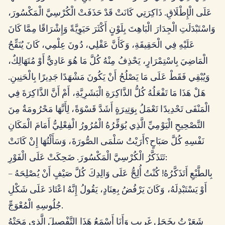
عَلَى الْإِطْلَاقِ. ذَاكِرَتِي كَانَتْ قَدْ حَذَفَتْ الْكُرْسِيَّ الْمَكْسُورَ،
وَاسْتَبْدَلَتِ الْجِدَارَ الْبَاهِتَ بِلَوْنٍ أَكْثَرَ حَيَوِيَّةً وَإِشْرَاقًا مِمَّا كَانَ
عَلَيْهِ فِي الْحَقِيقَةِ، وَكَأَنَّ عَقْلِي، دُونَ عِلْمِي، كَانَ يُنَقِّحُ
الْمَاضِيَ بِاسْتِمْرَارٍ، يَحْذِفُ مِنْهُ كُلَّ مَا هُوَ عَادِيٌّ أَوْ مُتَهَالِكٌ،
وَيُبْقِي فَقَطْ عَلَى مَا يَصْلُحُ أَنْ يَكُونَ مَشْهَدًا جَدِيرًا بِالْحَنِينِ.
هَلْ هَذَا مَا تَفْعَلُهُ كُلُّ الذَّاكِرَةِ الْبَشَرِيَّةِ، أَمْ أَنَّ الذَّاكِرَةَ فِي
الْمَنْفَى تَحْدِيدًا تَعْمَلُ بِوَتِيرَةٍ أَشَدَّ قَسْوَةً، لِأَنَّهَا مَحْرُومَةٌ مِنَ
التَّصْحِيحِ الْيَوْمِيِّ الَّذِي يُوَفِّرُهُ الْمُرُورُ الْفِعْلِيُّ أَمَامَ الْمَكَانِ
نَفْسِهِ كُلَّ صَبَاحٍ؟أَرَيْتُ سَلْمَى الصُّورَةَ، وَسَأَلْتُهَا إِنْ كَانَتْ
تَتَذَكَّرُ الْكُرْسِيَّ الْمَكْسُورَ. ضَحِكَتْ عَلَى الْفَوْرِ:
– بِالطَّبْعِ أَتَذَكَّرُهُ! كُنْتُ أُلِحُّ عَلَى وَالِدِكَ كُلَّ صَيْفٍ أَنْ يُصْلِحَهُ
أَوْ يَسْتَبْدِلَهُ، وَكَانَ يَرْفُضُ بِعِنَادٍ، يَقُولُ إِنَّهُ اعْتَادَ عَلَى شَكْلِ
جُلُوسِهِ الْمُعْوَجِّ.
شَعَرْتُ بِخَجَلٍ غَرِيبٍ وَأَنَا أَسْمَعُ هَذَا التَّفْصِيلَ الَّذِي مَحَتْهُ