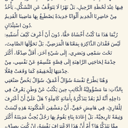
فِيهَا عِنْدَ لَحْظَةِ الرَّحِيلِ، بَلْ نَهْرًا لَا يَتَوَقَّفُ عَنِ التَّشَكُّلِ، يَأْخُذُ
مِنْ حَاضِرِنَا الْجَدِيدِ أَلْوَانًا جَدِيدَةً يَصْطَبِغُ بِهَا مَاضِينَا الْقَدِيمُ
دُونَ اسْتِئْذَانٍ.
رُبَّمَا هَذَا مَا كُنْتُ أَخْشَاهُ حَقًّا، دُونَ أَنْ أَعْرِفَ كَيْفَ أُسَمِّيهِ:
لَيْسَ فَقْدَانَ الذَّاكِرَةِ بِمَعْنَاهَا الْمَرَضِيِّ، بَلْ تَحَوُّلَهَا الصَّامِتَ،
تَحْتَ سَمْعِي وَبَصَرِي، إِلَى شَيْءٍ آخَرَ، أَقَلَّ صِدْقًا، أَكْثَرَ
خِدْمَةً لِحَاجَتِي الرَّاهِنَةِ إِلَى قِصَّةٍ مُتَّسِقَةٍ عَنْ نَفْسِي، مِنْ
خِدْمَتِهَا لِلْحَقِيقَةِ كَمَا وَقَعَتْ فِعْلًا.
وَهُنَا يَطْرَحُ نَفْسَهُ سُؤَالٌ أَعْمَقُ، سُؤَالٌ يَخُصُّ صَنْعَتِي
بِالذَّاتِ: مَا مَسْؤُولِيَّةُ الْكَاتِبِ حِينَ يَكْتُبُ عَنْ وَطَنٍ يَعْرِفُ فِي
دَاخِلِهِ أَنَّهُ لَمْ يَعُدْ يَتَذَكَّرُهُ بِأَمَانَةٍ كَامِلَةٍ؟ هَلْ عَلَيَّ أَنْ أَعْتَرِفَ
لِلْقَارِئِ، فِي هَامِشٍ خَفِيٍّ، أَنَّ دِمَشْقِيَ الْمَكْتُوبَةَ هَذِهِ لَيْسَتْ
وَثِيقَةً تَارِيخِيَّةً، بَلْ إِعَادَةَ بِنَاءٍ يَقُومُ بِهَا رَجُلٌ يُحِبُّ مَدِينَتَهُ أَكْثَرَ
مِمَّا يَتَذَكَّرُهَا؟ أَمْ أَنَّ هَذَا الِاعْتِرَافَ نَفْسَهُ، إِنْ كُتِبَ بِصِدْقٍ،