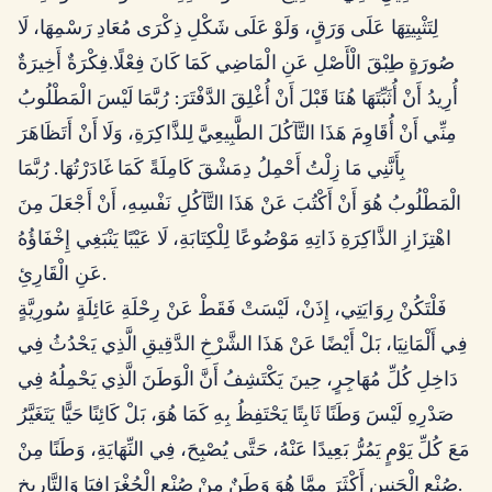
لِتَثْبِيتِهَا عَلَى وَرَقٍ، وَلَوْ عَلَى شَكْلِ ذِكْرَى مُعَادِ رَسْمِهَا، لَا
صُورَةٍ طِبْقَ الْأَصْلِ عَنِ الْمَاضِي كَمَا كَانَ فِعْلًا.فِكْرَةٌ أَخِيرَةٌ
أُرِيدُ أَنْ أُثَبِّتَهَا هُنَا قَبْلَ أَنْ أُغْلِقَ الدَّفْتَرَ: رُبَّمَا لَيْسَ الْمَطْلُوبُ
مِنِّي أَنْ أُقَاوِمَ هَذَا التَّآكُلَ الطَّبِيعِيَّ لِلذَّاكِرَةِ، وَلَا أَنْ أَتَظَاهَرَ
بِأَنَّنِي مَا زِلْتُ أَحْمِلُ دِمَشْقَ كَامِلَةً كَمَا غَادَرْتُهَا. رُبَّمَا
الْمَطْلُوبُ هُوَ أَنْ أَكْتُبَ عَنْ هَذَا التَّآكُلِ نَفْسِهِ، أَنْ أَجْعَلَ مِنَ
اهْتِزَازِ الذَّاكِرَةِ ذَاتِهِ مَوْضُوعًا لِلْكِتَابَةِ، لَا عَيْبًا يَنْبَغِي إِخْفَاؤُهُ
عَنِ الْقَارِئِ.
فَلْتَكُنْ رِوَايَتِي، إِذَنْ، لَيْسَتْ فَقَطْ عَنْ رِحْلَةِ عَائِلَةٍ سُورِيَّةٍ
فِي أَلْمَانِيَا، بَلْ أَيْضًا عَنْ هَذَا الشَّرْخِ الدَّقِيقِ الَّذِي يَحْدُثُ فِي
دَاخِلِ كُلِّ مُهَاجِرٍ، حِينَ يَكْتَشِفُ أَنَّ الْوَطَنَ الَّذِي يَحْمِلُهُ فِي
صَدْرِهِ لَيْسَ وَطَنًا ثَابِتًا يَحْتَفِظُ بِهِ كَمَا هُوَ، بَلْ كَائِنًا حَيًّا يَتَغَيَّرُ
مَعَ كُلِّ يَوْمٍ يَمُرُّ بَعِيدًا عَنْهُ، حَتَّى يُصْبِحَ، فِي النِّهَايَةِ، وَطَنًا مِنْ
صُنْعِ الْحَنِينِ أَكْثَرَ مِمَّا هُوَ وَطَنٌ مِنْ صُنْعِ الْجُغْرَافِيَا وَالتَّارِيخِ.