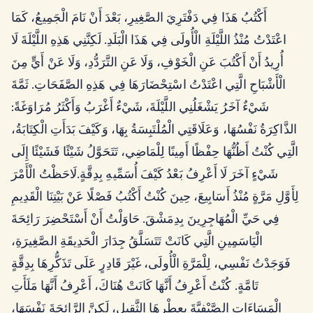
أَكْتُبُ هَذَا فِي دَفْتَرِيَ الصَّغِيرِ، بَعْدَ أَنْ نَامَ الْجَمِيعُ، كَمَا
اعْتَدْتُ مُنْذُ اللَّيْلَةِ الْأُولَى فِي هَذَا الْبَلَدِ. لَكِنَّنِي هَذِهِ اللَّيْلَةَ لَا
أُرِيدُ أَنْ أَكْتُبَ عَنِ الْخَوْفِ، وَلَا عَنِ التَّرَدُّدِ، وَلَا عَنْ أَيٍّ مِنَ
الْأَشْبَاحِ الَّتِي اعْتَدْتُ اسْتِحْضَارَهَا فِي هَذِهِ الصَّفَحَاتِ. ثَمَّةَ
شَيْءٌ آخَرُ يَشْغَلُنِي اللَّيْلَةَ، شَيْءٌ أَغْرَبُ وَأَكْثَرُ مُرَاوَغَةً:
الذَّاكِرَةُ نَفْسُهَا، وَعَلَاقَتِي الْمُلْتَبِسَةُ بِهَا، وَكَيْفَ بَدَأَتِ الْكِتَابَةُ،
الَّتِي كُنْتُ أَظُنُّهَا حِفْظًا أَمِينًا لِلْمَاضِي، تَتَحَوَّلُ شَيْئًا فَشَيْئًا إِلَى
شَيْءٍ آخَرَ لَا أَعْرِفُ بَعْدُ كَيْفَ أُسَمِّيهِ بِدِقَّةٍ.لَاحَظْتُ الْأَمْرَ
لِأَوَّلِ مَرَّةٍ مُنْذُ أَسَابِيعَ، حِينَ كُنْتُ أَكْتُبُ فَصْلًا عَنْ بَيْتِنَا الْقَدِيمِ
فِي حَيِّ الْمُهَاجِرِينَ بِدِمَشْقَ. حَاوَلْتُ أَنْ أَسْتَحْضِرَ رَائِحَةَ
الْيَاسَمِينِ الَّتِي كَانَتْ تَتَسَلَّقُ جِدَارَ الْحَدِيقَةِ الصَّغِيرَةِ،
فَوَجَدْتُ نَفْسِي، لِلْمَرَّةِ الْأُولَى، غَيْرَ قَادِرٍ عَلَى تَذَكُّرِهَا بِدِقَّةٍ
تَامَّةٍ. كُنْتُ أَعْرِفُ أَنَّهَا كَانَتْ هُنَاكَ، أَعْرِفُ أَنَّهَا مَلَأَتِ
الْمَسَاءَاتِ الصَّيْفِيَّةَ بِعِطْرِهَا الثَّقِيلِ، لَكِنَّ الرَّائِحَةَ نَفْسَهَا،