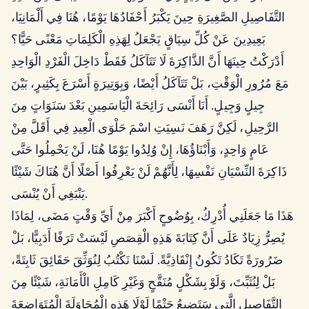
التَّفَاصِيلِ الصَّغِيرَةِ حِينَ يَكْبَرُ أَحْفَادُهَا يَوْمًا، هُنَا فِي أَلْمَانِيَا،
بَعِيدِينَ عَنْ كُلِّ سِيَاقٍ يَجْعَلُ لِهَذِهِ الْكَلِمَاتِ مَعْنًى حَيًّا؟
أَدْرَكْتُ حِينَهَا أَنَّ الذَّاكِرَةَ لَا تَتَآكَلُ فَقَطْ دَاخِلَ الْفَرْدِ الْوَاحِدِ
مَعَ مُرُورِ الْوَقْتِ، بَلْ تَتَآكَلُ أَيْضًا، وَبِوَتِيرَةٍ أَسْرَعَ بِكَثِيرٍ، بَيْنَ
جِيلٍ وَجِيلٍ. أَنَا أَنْسَى رَائِحَةَ الْيَاسَمِينِ بَعْدَ سَنَوَاتٍ مِنَ
الرَّحِيلِ، لَكِنَّ رَهَفَ نَسِيَتِ اسْمَ حَلْوَى الْعِيدِ فِي أَقَلَّ مِنْ
عَامٍ وَاحِدٍ، وَأَبْنَاؤُهَا، إِنْ وُلِدُوا يَوْمًا هُنَا، لَنْ يَحْمِلُوا حَتَّى
ذَاكِرَةَ النِّسْيَانِ نَفْسِهَا، لِأَنَّهُمْ لَنْ يَعْرِفُوا أَصْلًا أَنَّ هُنَاكَ شَيْئًا
يَنْبَغِي أَنْ يُنْسَى.
هَذَا مَا جَعَلَنِي أُدْرِكُ، بِوُضُوحٍ أَكْبَرَ مِنْ أَيِّ وَقْتٍ مَضَى، لِمَاذَا
يُصِرُّ زِيَادٌ عَلَى أَنَّ كِتَابَةَ هَذِهِ الْقِصَصِ لَيْسَتْ تَرَفًا أَدَبِيًّا، بَلْ
ضَرُورَةً تَكَادُ تَكُونُ إِنْقَاذِيَّةً. لَسْنَا نَكْتُبُ لِنُوَثِّقَ حَقَائِقَ ثَابِتَةً،
بَلْ لِنُثَبِّتَ، وَلَوْ بِشَكْلٍ مُنَقَّحٍ وَغَيْرِ كَامِلِ الْأَمَانَةِ، شَيْئًا مِنَ
التَّفَاصِيلِ الَّتِي سَتَضِيعُ حَتْمًا لَوْلَا هَذِهِ الْمُحَاوَلَةَ الْمُتَوَاضِعَةَ