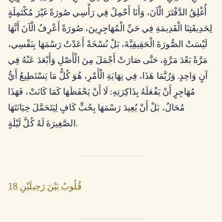
أُغْلِقُ الدَّفْتَرَ الْآنَ، وَأَنَا أَحْمِلُ فِي رَأْسِي صُورَةً غَيْرَ مُكْتَمِلَةٍ
لِحَدِيقَتِنَا الْقَدِيمَةِ فِي حَيِّ الْمُهَاجِرِينَ، صُورَةً أَعْرِفُ الْآنَ أَنَّهَا
لَيْسَتْ الصُّورَةَ الْحَقِيقِيَّةَ، بَلْ نُسْخَةً أَعَدْتُ رَسْمَهَا بِنَفْسِي،
مَرَّةً بَعْدَ مَرَّةٍ، حَتَّى صَارَتْ أَجْمَلَ مِنَ الْأَصْلِ وَأَبْعَدَ عَنْهُ فِي
آنٍ وَاحِدٍ. وَرُبَّمَا هَذَا، فِي نِهَايَةِ الْأَمْرِ، هُوَ كُلُّ مَا يَسْتَطِيعُ أَيُّ
مُهَاجِرٍ أَنْ يَفْعَلَهُ بِذَاكِرَتِهِ: لَا أَنْ يَحْفَظَهَا كَمَا كَانَتْ، فَهَذَا
مُحَالٌ، بَلْ أَنْ يُعِيدَ رَسْمَهَا بِحُبٍّ كَافٍ لِيَتَحَمَّلَ خِيَانَتَهَا
الصَّغِيرَةَ لَهُ كُلَّ لَيْلَةٍ.
قُلُوبٌ بَيْنَ رَحِيلَيْنِ 18