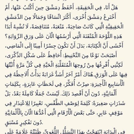
هَلْ أَنَا، فِي الْحَقِيقَةِ، أَحْفَظُ دِمَشْقَ حِينَ أَكْتُبُ عَنْهَا، أَمْ
أَخْتَرِعُ دِمَشْقَ أُخْرَى، أَكْثَرَ اتِّسَاقًا وَجَمَالًا مِنَ الدِّمَشْقِ
الْحَقِيقِيَّةِ الَّتِي كَانَتْ صَاخِبَةً، مُتْعَبَةً، مُتَنَاقِضَةً، لَا تُشْبِهُ أَبَدًا
هَذِهِ اللَّوْحَةَ الْمُتْقَنَةَ الَّتِي أَرْسُمُهَا الْآنَ عَلَى وَرَقِ الرِّوَايَةِ؟
أَخْشَى أَنَّ الْكِتَابَةَ، بَدَلَ أَنْ تَكُونَ جِسْرًا أَمِينًا إِلَى الْمَاضِي،
أَصْبَحَتْ نَوْعًا مِنَ التَّحْنِيطِ: أُحَافِظُ عَلَى شَكْلِ الذِّكْرَى،
لَكِنَّنِي أُفْرِغُهَا مِنْ رُوحِهَا الْمُتَقَلِّبَةِ الْحَيَّةِ فِي كُلِّ مَرَّةٍ أُثَبِّتُهَا
فِيهَا عَلَى الْوَرَقِ.هُنَاكَ أَمْرٌ آخَرُ أَشَدُّ غَرَابَةً بَدَأْتُ أُلَاحِظُهُ فِي
الْأَسَابِيعِ الْأَخِيرَةِ: صِرْتُ أُفَكِّرُ، فِي لَحَظَاتٍ عَابِرَةٍ، بِكَلِمَاتٍ
أَلْمَانِيَّةٍ، دُونَ أَنْ أَقْصِدَ ذَلِكَ. لَيْسَتْ جُمَلًا كَامِلَةً بَعْدُ، بَلْ
شَذَرَاتٍ صَغِيرَةً: كَلِمَةً لِوَصْفِ الطَّقْسِ، تَعْبِيرًا لِلِاعْتِذَارِ فِي
مَوْقِفٍ عَابِرٍ، حَتَّى بَعْضَ الْأَرْقَامِ الَّتِي أَعُدُّهَا الْآنَ بِالْأَلْمَانِيَّةِ
دُونَ تَفْكِيرٍ مُسْبَقٍ.
فِي الْبِدَايَةِ ابْتَهَجْتُ بِهَذَا التَّسَلُّلِ اللُّغَوِيِّ، ظَنَنْتُهُ عَلَامَةً عَلَى