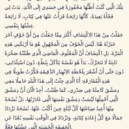
تِلْكَ الَّتِي كُنْتُ أَظُنُّهَا مَحْفُورَةً فِي جَسَدِي إِلَى الْأَبَدِ، بَدَتْ لِي
فَجْأَةً بَعِيدَةً، كَأَنَّهَا رَائِحَةٌ قَرَأْتُ عَنْهَا فِي كِتَابٍ، لَا رَائِحَةٌ
عِشْتُهَا بِنَفْسِي.
جَفَلْتُ مِنْ هَذَا الِاكْتِشَافِ أَكْثَرَ مِمَّا جَفَلْتُ مِنْ أَيِّ خَوْفٍ آخَرَ
خَبَرْتُهُ هُنَا. لَيْسَ الْخَوْفُ مِنَ الْمَجْهُولِ هُوَ مَا أَرْبَكَنِي هَذِهِ
الْمَرَّةَ، بَلِ اكْتِشَافُ أَنَّ الْمَعْلُومَ، الْمَاضِيَ الَّذِي ظَنَنْتُهُ صَخْرَةً
ثَابِتَةً لَا تَتَحَرَّكُ، بَدَأَ هُوَ نَفْسُهُ يَتَآكَلُ بِبُطْءٍ، دُونَ اسْتِئْذَانِي،
دُونَ حَتَّى أَنْ أَشْعُرَ بِلَحْظَةِ الِانْهِيَارِ الدَّقِيقَةِ.فَكَّرْتُ طَوِيلًا فِي
هَذِهِ الْمُفَارَقَةِ: أَنَا الَّذِي جِئْتُ إِلَى هَذَا الْبَلَدِ حَامِلًا مَعِي
دِمَشْقَ كَاملَةً فِي صَدْرِي، كَمَا ظَنَنْتُ، أَجِدُ الْآنَ أَنَّ دِمَشْقَ
الَّتِي أَحْمِلُهَا لَيْسَتْ دِمَشْقَ نَفْسَهَا الَّتِي غَادَرْتُهَا، بَلْ نُسْخَةً
مِنْهَا أُعِيدُ صِيَاغَتَهَا كُلَّ لَيْلَةٍ حِينَ أَكْتُبُ عَنْهَا، نُسْخَةً تَزْدَادُ
جَمَالًا مَعَ كُلِّ إِعَادَةِ كِتَابَةٍ، وَتَزْدَادُ فِي الْوَقْتِ نَفْسِهِ بُعْدًا عَنِ
الْحَقِيقَةِ الْخَشِنَةِ الَّتِي عِشْتُهَا فِعْلًا.