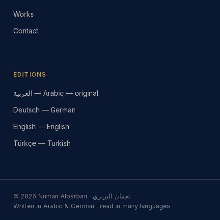
Works
Contact
EDITIONS
العربية — Arabic — original
Deutsch — German
English — English
Türkçe — Turkish
© 2026 Numan Albarbari · نعمان البربري
Written in Arabic & German · read in many languages