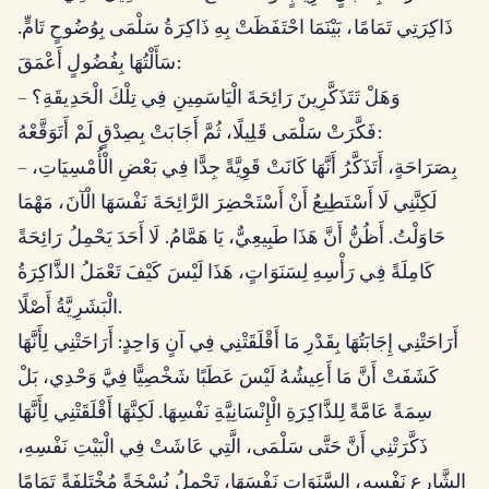
ذَاكِرَتِي تَمَامًا، بَيْنَمَا احْتَفَظَتْ بِهِ ذَاكِرَةُ سَلْمَى بِوُضُوحٍ تَامٍّ.
سَأَلْتُهَا بِفُضُولٍ أَعْمَقَ:
– وَهَلْ تَتَذَكَّرِينَ رَائِحَةَ الْيَاسَمِينِ فِي تِلْكَ الْحَدِيقَةِ؟
فَكَّرَتْ سَلْمَى قَلِيلًا، ثُمَّ أَجَابَتْ بِصِدْقٍ لَمْ أَتَوَقَّعْهُ:
– بِصَرَاحَةٍ، أَتَذَكَّرُ أَنَّهَا كَانَتْ قَوِيَّةً جِدًّا فِي بَعْضِ الْأُمْسِيَاتِ،
لَكِنَّنِي لَا أَسْتَطِيعُ أَنْ أَسْتَحْضِرَ الرَّائِحَةَ نَفْسَهَا الْآنَ، مَهْمَا
حَاوَلْتُ. أَظُنُّ أَنَّ هَذَا طَبِيعِيٌّ، يَا هَمَّامُ. لَا أَحَدَ يَحْمِلُ رَائِحَةً
كَامِلَةً فِي رَأْسِهِ لِسَنَوَاتٍ، هَذَا لَيْسَ كَيْفَ تَعْمَلُ الذَّاكِرَةُ
الْبَشَرِيَّةُ أَصْلًا.
أَرَاحَتْنِي إِجَابَتُهَا بِقَدْرِ مَا أَقْلَقَتْنِي فِي آنٍ وَاحِدٍ: أَرَاحَتْنِي لِأَنَّهَا
كَشَفَتْ أَنَّ مَا أَعِيشُهُ لَيْسَ عَطَبًا شَخْصِيًّا فِيَّ وَحْدِي، بَلْ
سِمَةً عَامَّةً لِلذَّاكِرَةِ الْإِنْسَانِيَّةِ نَفْسِهَا. لَكِنَّهَا أَقْلَقَتْنِي لِأَنَّهَا
ذَكَّرَتْنِي أَنَّ حَتَّى سَلْمَى، الَّتِي عَاشَتْ فِي الْبَيْتِ نَفْسِهِ،
الشَّارِعِ نَفْسِهِ، السَّنَوَاتِ نَفْسَهَا، تَحْمِلُ نُسْخَةً مُخْتَلِفَةً تَمَامًا