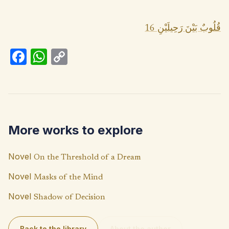
قُلُوبٌ بَيْنَ رَحِيلَيْنِ 16
Fa
W
C
ce
h
o
b
at
p
o
s
y
o
A
Li
More works to explore
k
p
n
p
k
Novel
On the Threshold of a Dream
Novel
Masks of the Mind
Novel
Shadow of Decision
Back to the library
About the author