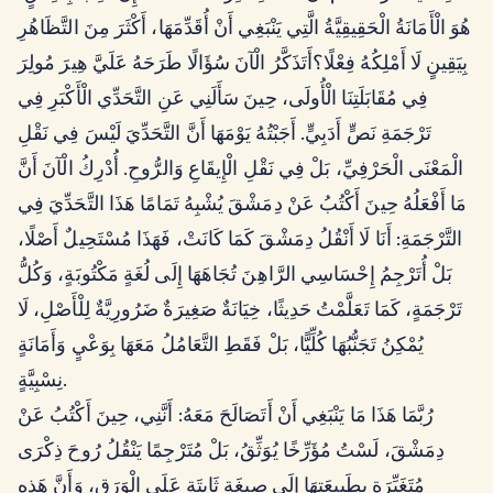
هُوَ الْأَمَانَةُ الْحَقِيقِيَّةُ الَّتِي يَنْبَغِي أَنْ أُقَدِّمَهَا، أَكْثَرَ مِنَ التَّظَاهُرِ
بِيَقِينٍ لَا أَمْلِكُهُ فِعْلًا؟أَتَذَكَّرُ الْآنَ سُؤَالًا طَرَحَهُ عَلَيَّ هِيرَ مُولِرَ
فِي مُقَابَلَتِنَا الْأُولَى، حِينَ سَأَلَنِي عَنِ التَّحَدِّي الْأَكْبَرِ فِي
تَرْجَمَةِ نَصٍّ أَدَبِيٍّ. أَجَبْتُهُ يَوْمَهَا أَنَّ التَّحَدِّيَ لَيْسَ فِي نَقْلِ
الْمَعْنَى الْحَرْفِيِّ، بَلْ فِي نَقْلِ الْإِيقَاعِ وَالرُّوحِ. أُدْرِكُ الْآنَ أَنَّ
مَا أَفْعَلُهُ حِينَ أَكْتُبُ عَنْ دِمَشْقَ يُشْبِهُ تَمَامًا هَذَا التَّحَدِّيَ فِي
التَّرْجَمَةِ: أَنَا لَا أَنْقُلُ دِمَشْقَ كَمَا كَانَتْ، فَهَذَا مُسْتَحِيلٌ أَصْلًا،
بَلْ أُتَرْجِمُ إِحْسَاسِي الرَّاهِنَ تُجَاهَهَا إِلَى لُغَةٍ مَكْتُوبَةٍ، وَكُلُّ
تَرْجَمَةٍ، كَمَا تَعَلَّمْتُ حَدِيثًا، خِيَانَةٌ صَغِيرَةٌ ضَرُورِيَّةٌ لِلْأَصْلِ، لَا
يُمْكِنُ تَجَنُّبُهَا كُلِّيًّا، بَلْ فَقَطِ التَّعَامُلُ مَعَهَا بِوَعْيٍ وَأَمَانَةٍ
نِسْبِيَّةٍ.
رُبَّمَا هَذَا مَا يَنْبَغِي أَنْ أَتَصَالَحَ مَعَهُ: أَنَّنِي، حِينَ أَكْتُبُ عَنْ
دِمَشْقَ، لَسْتُ مُؤَرِّخًا يُوَثِّقُ، بَلْ مُتَرْجِمًا يَنْقُلُ رُوحَ ذِكْرَى
مُتَغَيِّرَةٍ بِطَبِيعَتِهَا إِلَى صِيغَةٍ ثَابِتَةٍ عَلَى الْوَرَقِ، وَأَنَّ هَذِهِ