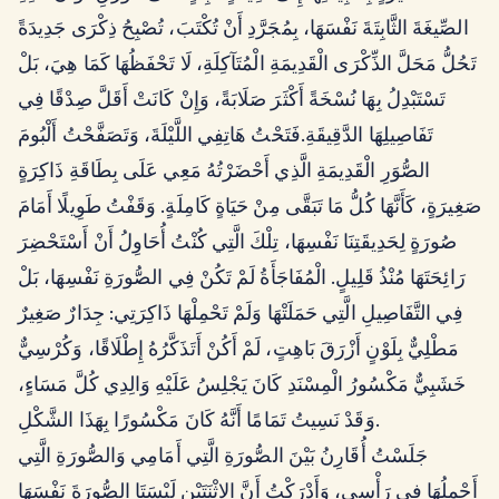
الصِّيغَةَ الثَّابِتَةَ نَفْسَهَا، بِمُجَرَّدِ أَنْ تُكْتَبَ، تُصْبِحُ ذِكْرَى جَدِيدَةً
تَحُلُّ مَحَلَّ الذِّكْرَى الْقَدِيمَةِ الْمُتَآكِلَةِ، لَا تَحْفَظُهَا كَمَا هِيَ، بَلْ
تَسْتَبْدِلُ بِهَا نُسْخَةً أَكْثَرَ صَلَابَةً، وَإِنْ كَانَتْ أَقَلَّ صِدْقًا فِي
تَفَاصِيلِهَا الدَّقِيقَةِ.فَتَحْتُ هَاتِفِي اللَّيْلَةَ، وَتَصَفَّحْتُ أَلْبُومَ
الصُّوَرِ الْقَدِيمَةِ الَّذِي أَحْضَرْتُهُ مَعِي عَلَى بِطَاقَةِ ذَاكِرَةٍ
صَغِيرَةٍ، كَأَنَّهَا كُلُّ مَا تَبَقَّى مِنْ حَيَاةٍ كَامِلَةٍ. وَقَفْتُ طَوِيلًا أَمَامَ
صُورَةٍ لِحَدِيقَتِنَا نَفْسِهَا، تِلْكَ الَّتِي كُنْتُ أُحَاوِلُ أَنْ أَسْتَحْضِرَ
رَائِحَتَهَا مُنْذُ قَلِيلٍ. الْمُفَاجَأَةُ لَمْ تَكُنْ فِي الصُّورَةِ نَفْسِهَا، بَلْ
فِي التَّفَاصِيلِ الَّتِي حَمَلَتْهَا وَلَمْ تَحْمِلْهَا ذَاكِرَتِي: جِدَارٌ صَغِيرٌ
مَطْلِيٌّ بِلَوْنٍ أَزْرَقَ بَاهِتٍ، لَمْ أَكُنْ أَتَذَكَّرُهُ إِطْلَاقًا، وَكُرْسِيٌّ
خَشَبِيٌّ مَكْسُورُ الْمِسْنَدِ كَانَ يَجْلِسُ عَلَيْهِ وَالِدِي كُلَّ مَسَاءٍ،
وَقَدْ نَسِيتُ تَمَامًا أَنَّهُ كَانَ مَكْسُورًا بِهَذَا الشَّكْلِ.
جَلَسْتُ أُقَارِنُ بَيْنَ الصُّورَةِ الَّتِي أَمَامِي وَالصُّورَةِ الَّتِي
أَحْمِلُهَا فِي رَأْسِي، وَأَدْرَكْتُ أَنَّ الِاثْنَتَيْنِ لَيْسَتَا الصُّورَةَ نَفْسَهَا