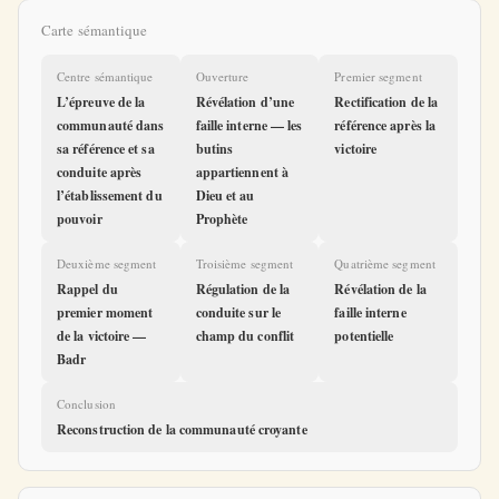
Carte sémantique
Centre sémantique
Ouverture
Premier segment
L’épreuve de la
Révélation d’une
Rectification de la
communauté dans
faille interne — les
référence après la
sa référence et sa
butins
victoire
conduite après
appartiennent à
l’établissement du
Dieu et au
pouvoir
Prophète
Deuxième segment
Troisième segment
Quatrième segment
Rappel du
Régulation de la
Révélation de la
premier moment
conduite sur le
faille interne
de la victoire —
champ du conflit
potentielle
Badr
Conclusion
Reconstruction de la communauté croyante