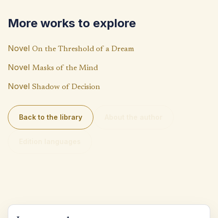
o
A
Li
More works to explore
k
p
n
p
k
Novel
On the Threshold of a Dream
Novel
Masks of the Mind
Novel
Shadow of Decision
Back to the library
About the author
Edition languages