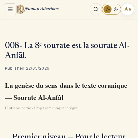
Menu
Aa
Numan Albarbari
REA
TOO
008- La 8ᵉ sourate est la sourate Al-
Anfāl.
Published 22/05/2026
La genèse du sens dans le texte coranique
— Sourate Al-Anfâl
Huitième partie · Projet sémantique intégral
Premier niveau — Pour le lecteur