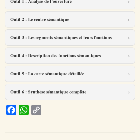
Outil 1 : Analyse de l’ouverture
Outil 2 : Le centre sémantique
Outil 3 : Les segments sémantiques et leurs fonctions
Outil 4 : Description des fonctions sémantiques
Outil 5 : La carte sémantique détaillée
Outil 6 : Synthèse sémantique complète
Fa
W
C
ce
h
o
b
at
p
o
s
y